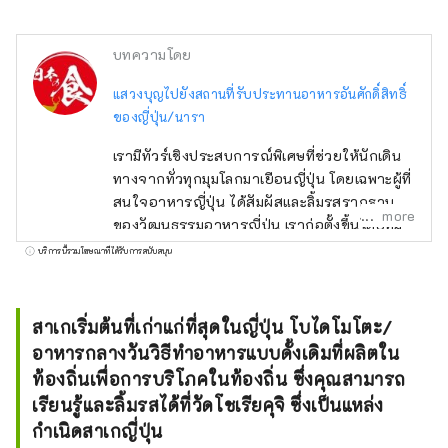
บทความโดย
แสวงบุญไปยังสถานที่รับประทานอาหารอันศักดิ์สิทธิ์
ของญี่ปุ่น/นารา
เรามีทัวร์เชิงประสบการณ์พิเศษที่ช่วยให้นักเดิน
ทางจากทั่วทุกมุมโลกมาเยือนญี่ปุ่น โดยเฉพาะผู้ที่
สนใจอาหารญี่ปุ่น ได้สัมผัสและลิ้มรสรากฐาน
more
ของวัฒนธรรมอาหารญี่ปุ่น เราก่อตั้งขึ้นโดยทีม
งานธุรกิจที่เกี่ยวข้องกับการท่องเที่ยวในนารา
บริการนี้รวมโฆษณาที่ได้รับการสนับสนุน
โดยมีเป้าหมายเพื่อนำเสนอเสน่ห์ของนาราและต้น
กำเนิดของอาหารญี่ปุ่นที่อาศัยอยู่ในนารา
กิจกรรมนี้เป็นกิจกรรมที่สำนักงานการท่องเที่ยว
สาเกเริ่มต้นที่เก่าแก่ที่สุดในญี่ปุ่น โบไดโมโตะ/
ของรัฐบาลญี่ปุ่นยอมรับ อาหารญี่ปุ่นได้กลาย
อาหารกลางวันวิธีทำอาหารแบบดั้งเดิมที่ผลิตใน
เป็นมรดกโลก และสาเกก็กำลังจะกลายเป็นมรดก
ท้องถิ่นเพื่อการบริโภคในท้องถิ่น ซึ่งคุณสามารถ
โลกเช่นกัน อาหารญี่ปุ่นเกิดขึ้นได้อย่างไร? ต้น
เรียนรู้และลิ้มรสได้ที่วัดโชเรียคุจิ ซึ่งเป็นแหล่ง
กำเนิดของสาเกญี่ปุ่นอยู่ที่ไหน? การเดินทางไป
กำเนิดสาเกญี่ปุ่น
นาราจะตอบสนองความอยากรู้อยากเห็นนั้นได้