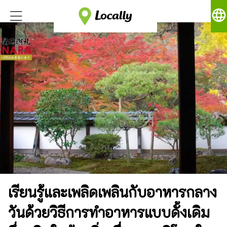
language
เรียนรู้และเพลิดเพลินกับอาหารกลาง
วันด้วยวิธีการทำอาหารแบบดั้งเดิม