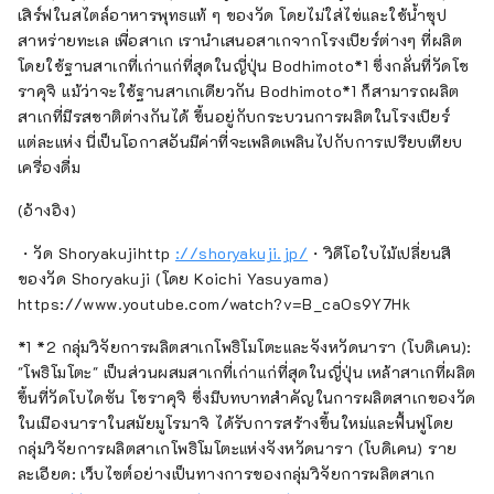
เสิร์ฟในสไตล์อาหารพุทธแท้ ๆ ของวัด โดยไม่ใส่ไข่และใช้น้ำซุป
สาหร่ายทะเล เพื่อสาเก เรานำเสนอสาเกจากโรงเบียร์ต่างๆ ที่ผลิต
โดยใช้ฐานสาเกที่เก่าแก่ที่สุดในญี่ปุ่น Bodhimoto*1 ซึ่งกลั่นที่วัดโช
ราคุจิ แม้ว่าจะใช้ฐานสาเกเดียวกัน Bodhimoto*1 ก็สามารถผลิต
สาเกที่มีรสชาติต่างกันได้ ขึ้นอยู่กับกระบวนการผลิตในโรงเบียร์
แต่ละแห่ง นี่เป็นโอกาสอันมีค่าที่จะเพลิดเพลินไปกับการเปรียบเทียบ
เครื่องดื่ม
(อ้างอิง)
・วัด Shoryakujihttp
://shoryakuji.jp/
・วิดีโอใบไม้เปลี่ยนสี
ของวัด Shoryakuji (โดย Koichi Yasuyama)
https://www.youtube.com/watch?v=B_caOs9Y7Hk
*1 *2 กลุ่มวิจัยการผลิตสาเกโพธิโมโตะและจังหวัดนารา (โบดิเคน):
"โพธิโมโตะ" เป็นส่วนผสมสาเกที่เก่าแก่ที่สุดในญี่ปุ่น เหล้าสาเกที่ผลิต
ขึ้นที่วัดโบไดซัน โชราคุจิ ซึ่งมีบทบาทสำคัญในการผลิตสาเกของวัด
ในเมืองนาราในสมัยมูโรมาจิ ได้รับการสร้างขึ้นใหม่และฟื้นฟูโดย
กลุ่มวิจัยการผลิตสาเกโพธิโมโตะแห่งจังหวัดนารา (โบดิเคน) ราย
ละเอียด: เว็บไซต์อย่างเป็นทางการของกลุ่มวิจัยการผลิตสาเก