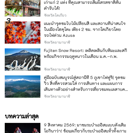
เก่าแก่ 2 แห่ง ที่คุณสามารถสัมผัสรสชาติต้น
ตำรับได้!
จังหวัดโตเกียว
แนะนำจุดชมใบไม้เปลี่ยนสี และสถานที่น่าสนใจ
ในเมืองโฮคุโตะ เพียง 2 ชม. จากโตเกียวโดย
รถไฟด่วน Azusa
จังหวัดยามานาชิ
Fujiten Snow Resort: เพลิดเพลินกับหิมะและสกี
พร้อมกิจกรรมฤดูหนาวในเดือน ม.ค.–ก.พ.
จังหวัดยามานาชิ
คู่มือฉบับสมบูรณ์สู่สถานีที่ 5 ภูเขาไฟฟูจิ| จุดชม
วิว สิ่งที่ควรสวมใส่ การเดินทาง และแผนการ
เดินทางตัวอย่างสำหรับการเที่ยวชมทะเลสาบคา
วากุจิ
จังหวัดยามานาชิ
บทความล่าสุด
9 สิงหาคม 2569: มาชมระบำเออิสะแบบดั้งเดิม
โอกินาว่า! ข้อมูลเกี่ยวกับระบำเออิสะทั่วทั้งเกาะ