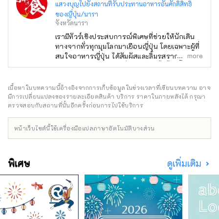
แสวงบุญไปยังสถานที่รับประทานอาหารอันศักดิ์สิทธิ์
ของญี่ปุ่น/นารา
จังหวัดนารา
เรามีทัวร์เชิงประสบการณ์พิเศษที่ช่วยให้นักเดิน
ทางจากทั่วทุกมุมโลกมาเยือนญี่ปุ่น โดยเฉพาะผู้ที่
more
สนใจอาหารญี่ปุ่น ได้สัมผัสและลิ้มรสรากฐาน
ของวัฒนธรรมอาหารญี่ปุ่น เราก่อตั้งขึ้นโดยทีม
งานธุรกิจที่เกี่ยวข้องกับการท่องเที่ยวในนารา
โดยมีเป้าหมายเพื่อนำเสนอเสน่ห์ของนาราและต้น
เนื้อหาในบทความนี้อ้างอิงจากการเก็บข้อมูลในช่วงเวลาที่เขียนบทความ อาจ
กำเนิดของอาหารญี่ปุ่นที่อาศัยอยู่ในนารา
มีการเปลี่ยนแปลงของรายละเอียดสินค้า บริการ ราคาในภายหลังได้ กรุณา
กิจกรรมนี้เป็นกิจกรรมที่สำนักงานการท่องเที่ยว
ตรวจสอบกับสถานที่นั้นอีกครั้งก่อนการไปใช้บริการ
ของรัฐบาลญี่ปุ่นยอมรับ อาหารญี่ปุ่นได้กลายเป็น
มรดกโลก และสาเกก็กำลังจะกลายเป็นมรดกโลก
หน้าเว็บไซต์นี้ใช้เครื่องมือแปลภาษาอัตโนมัติบางส่วน
เช่นกัน อาหารญี่ปุ่นเกิดขึ้นได้อย่างไร? ต้นกำเนิด
ของสาเกญี่ปุ่นอยู่ที่ไหน? การเดินทางไปนาราจะ
ตอบสนองความอยากรู้อยากเห็นนั้นได้ ในเมือง
พิเศษ
ดูเพิ่มเติม
นารา วัฒนธรรมเมื่อ 1,300 ปีที่แล้วไม่ได้เป็นเพียง
มรดก แต่ยังคงมีชีวิตอยู่จนทุกวันนี้ ต้นกำเนิดของ
อาหารญี่ปุ่นและสาเกญี่ปุ่น รวมถึงวัดซึ่งเป็นต้น
กำเนิดของสาเกญี่ปุ่นยังคงมีอยู่ และคุณยัง
สามารถเพลิดเพลินกับอาหารและสาเกเหล่านี้ได้
แม้กระทั่งทุกวันนี้ เราจะช่วยให้คุณตระหนักถึง