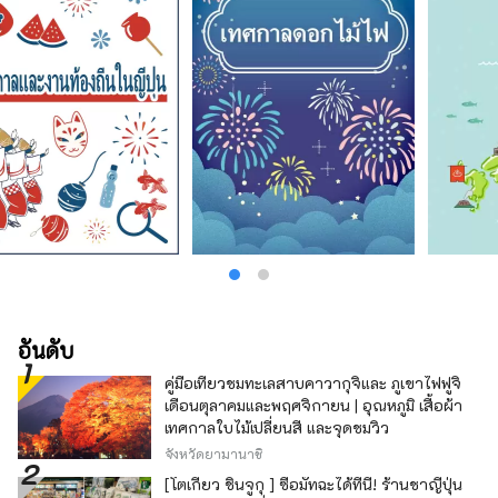
ประสบการณ์อันมีค่าเช่นนี้ เชิญมาสัมผัส
ประสบการณ์ทัวร์ที่เรานำเสนอ คุณจะได้สัมผัส
ประสบการณ์การเดินทางไปญี่ปุ่นที่ไม่มีใครใน
ประเทศของคุณเคยสัมผัสมาก่อน เว็บไซต์อย่าง
เป็นทางการ: https://exploring-nara.jp
(ภาษาญี่ปุ่น) https://exploring-nara.jp/en/
(ภาษาอังกฤษ)
อันดับ
คู่มือเที่ยวชมทะเลสาบคาวากุจิและ ภูเขาไฟฟูจิ
เดือนตุลาคมและพฤศจิกายน | อุณหภูมิ เสื้อผ้า
เทศกาลใบไม้เปลี่ยนสี และจุดชมวิว
จังหวัดยามานาชิ
[โตเกียว ชินจูกุ ] ซื้อมัทฉะได้ที่นี่! ร้านชาญี่ปุ่น