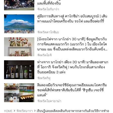
และพื้นที่ท้องถิ่น
จังหวัดโอกินาว่า
คู่มือการเดินทางสู่ คาโกชิม่า ฉบับสมบูรณ์ | เส้น
ทางแนะนำโดยเครื่องบิน รถไฟ และเรือเฟอร์รี่
จังหวัดคาโกชิมะ
[นั่งรถไฟจาก นาโกย่า 30 นาที] ข้อมูลเกี่ยวกับ
การจัดแสดงแมวกวัก (แมวกวัก ) ใน เมืองโทโค
นาเมะ เมะ ซึ่งเป็นแหล่งผลิตแมวกวักอันดับหนึ่ง
ของญี่ปุ่น
จังหวัดไอจิ
ห่างจาก นาโกย่า เพียง 30 นาที! มาลิ้มลองสาเก
ที่ โอกากิ จังหวัดกิฟุ ! พบกับโรงกลั่นสาเกท้อง
ถิ่นยอดนิยม 3 แห่ง
จังหวัดกิฟุ
ลิ้มลองเนื้อวัวเจอร์ซีย์คุณภาพเยี่ยมและไอศกรีม
ซอฟต์เสิร์ฟรสชาติเข้มข้นได้ที่ "ฮิรุเซ็น เจอร์ซี่
แลนด์"
จังหวัดโอคายาม่า
HOME
จังหวัดนารา
เรียนรู้และเพลิดเพลินกับอาหารกลางวันด้วยวิธีการทำอาหารแบบ