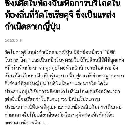
ซึ่งผลิตในท้องถิ่นเพื่อการบริโภคใน
ท้องถิ่นที่วัดโชเรียคุจิ ซึ่งเป็นแหล่ง
กำเนิดสาเกญี่ปุ่น
2023.10.18
วัดโชราคุจิ แหล่งกำเนิดสาเกญี่ปุ่น มีอีกชื่อหนึ่งว่า ``นิชิกิ 
โนะ ซาโตะ'' และเป็นหนึ่งในจุดชมใบไม้เปลี่ยนสีที่ดีที่สุดแห่ง
หนึ่งในจังหวัดนารา พูดคุยโดยหัวหน้านักบวชโอฮาระ ซึ่ง
เกี่ยวข้องกับการสืบพันธุ์และการฟื้นฟูสาเกที่ทำจากฐานสาเก
ที่เก่าแก่ที่สุดในญี่ปุ่น โบธิโมโตะ*1 และนายได โคไม 
ประธานกลุ่มวิจัยการผลิตสาเกโพธิโมโตะแห่งจังหวัดนารา 
(ต่อไปนี้จะเรียกว่าโบดิเคน) *2. นี่เป็นโปรแกรม
ประสบการณ์พิเศษที่คุณสามารถเพลิดเพลินกับการเดินเล่น
ท่ามกลางใบไม้เปลี่ยนสีของวัดโชราคุจิพร้อมทิวทัศน์อัน
งดงาม เพลิดเพลินก...