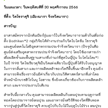
ในเมืองนารา วัฒนธรรมเมื่อ 1,300 ปีที่แล้วไม่ได้
วันและเวลา: วันพฤหัสบดีที่ 30 พฤศจิกายน 2566
เป็นเพียงมรดก แต่ยังคงมีชีวิตอยู่จนทุกวันนี้ ต้น
กำเนิดของอาหารญี่ปุ่นและสาเกญี่ปุ่น รวมถึงวัด
ที่ตั้ง: วัดโชราคุจิ (เมืองนารา จังหวัดนารา)
ซึ่งเป็นต้นกำเนิดของสาเกญี่ปุ่นยังคงมีอยู่ และคุณ
ยังสามารถเพลิดเพลินกับอาหารและสาเกเหล่านี้
สารบัญ:
ได้แม้กระทั่งทุกวันนี้ เราจะช่วยให้คุณตระหนักถึง
ประสบการณ์อันมีค่าเช่นนี้ เชิญมาสัมผัส
อาสาสมัครจากนักต้มเบียร์รุ่นเยาว์ในจังหวัดนารารวมตัวกันเพื่อก่อ
ประสบการณ์ทัวร์ที่เรานำเสนอ คุณจะได้สัมผัส
ตั้ง Bodhiken*2 กลุ่มวิจัยได้ทำงานร่วมกับวัดโบไดซัน โชราคุจิ
ประสบการณ์การเดินทางไปญี่ปุ่นที่ไม่มีใครใน
และศูนย์เทคโนโลยีอุตสาหกรรมประจำจังหวัดนารา (ปัจจุบันคือ
ประเทศของคุณเคยสัมผัสมาก่อน เว็บไซต์อย่าง
ศูนย์ส่งเสริมอุตสาหกรรมประจำจังหวัดนารา) โดยใช้เอกสารเก่า
เป็นทางการ: https://exploring-nara.jp
เพื่อผลิตซ้ำและฟื้นฟูฐานสาเกที่เก่าแก่ที่สุดในญี่ปุ่น โบไดโมโตะ*1
(ภาษาญี่ปุ่น) https://exploring-nara.jp/en/
ในปี 1998 วัดโชเรียวคุจิเป็นวัดแห่งเดียวในญี่ปุ่นที่ได้รับใบอนุญาต
(ภาษาอังกฤษ)
ในการกลั่นสาเก และการผลิตเหล้าของวัดก็ฟื้นขึ้นมาอีกครั้ง คุณยัง
สามารถฟังเรื่องราวอันมีค่าเกี่ยวกับประวัติศาสตร์สาเกที่เล่าโดย
หัวหน้านักบวชฮิโรโนบุ โอฮาระ ซึ่งยังคงเกี่ยวข้องกับการผลิตเหล้า
สาเก และจากประธานโบดิเกน
สำหรับมื้อกลางวัน คุณสามารถเพลิดเพลินกับเทมปุระตามฤดูกาลที่
ทอดโดยปรมาจารย์เทมปุระ และอาหารมังสวิรัติของวัดที่สืบทอด
จากรุ่นสู่รุ่นที่วัดโชราคุจิ ควบคู่ไปกับใบไม้ในฤดูใบไม้ร่วง เทมปุระ