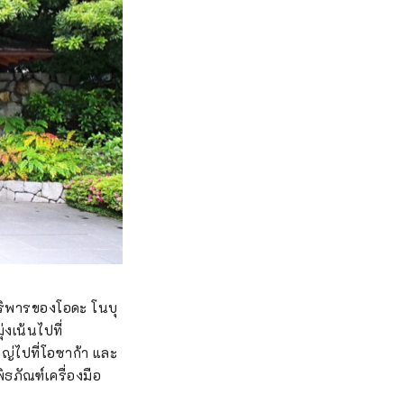
าชบริพารของโอดะ โนบุ
งเน้นไปที่
ญ่ไปที่โอซาก้า และ
ธภัณฑ์เครื่องมือ