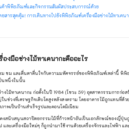
ค้าพิพิธภัณฑ์และกิจกรรมสัมผัสประสบการณ์ด้วย
ดยสารสุดคุ้ม! การเดินทางไปยังพิพิธภัณฑ์เครื่องมือช่างไม้ทาเคน
น
ครื่องมือช่างไม้ทาเคนากะคืออะไร
ยมชม ชม และตื่นตาตื่นใจกับความมหัศจรรย์ของพิพิธภัณฑ์เหล่านี้ พิพิธ
็นหนึ่งในนั้น
ือช่างไม้ทาเคนากะ ก่อตั้งในปี 1984 (โชวะ 59) อุตสาหกรรมการก่อส
ญ่ในช่วงที่เศรษฐกิจเติบโตสูงหลังสงคราม โดยอาคารไม้ถูกแทนที่ด้ว
สภาพเป็นบ้านสำเร็จรูปและคอนโดมิเนียม
่ยังคงสนับสนุนสถาปัตยกรรมไม้ที่ก้าวหน้าอันเป็นเอกลักษณ์ของญี่ปุ่
ละเครื่องมือใหม่ๆ ก็ถูกนำมาใช้งานด้วยเครื่องจักรและไฟฟ้า แ