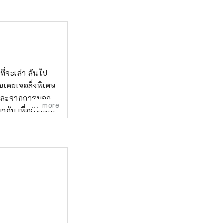
ี่จะเล่า ล้นไป
ุณเคยเจอสิ่งพิเศษ
? และจากการบอก
more
่ยวกับ เพื่อส่งมอบ
ามแนวคิด "พูดคุย
างลูกค้าและ