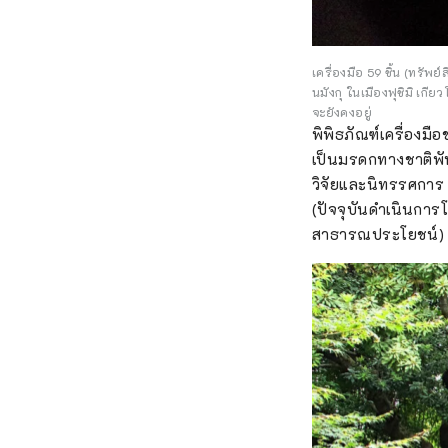
เครื่องมือ 59 ชิ้น (ทรั
นมังกุ ในเมืองฟุชิมิ เกี
จะยังคงอยู่
พิพิธภัณฑ์เครื่องมือ
เป็นมรดกทางชาติพัน
วิจัยและนิทรรศการ ง
(ปัจจุบันดำเนินการโด
สาธารณประโยชน์)