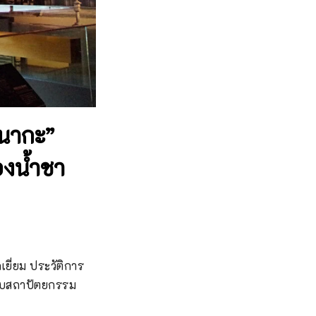
คนากะ”
องน้ำชา
เยี่ยม ประวัติการ
องกับสถาปัตยกรรม