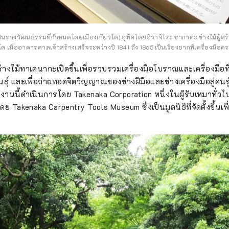
พย์สินทางวัฒนธรรมที่กำหนดโดยเมืองเกียวโต) อุทิศโดยอิวาจิโระ ซากาตะ ช่างไม้ผู้ส
ยวโต เมื่ออาคารศาลเจ้าสร้างเสร็จระหว่างปี 1841 ถึง 1865 เป็นเรื่องยากที่เครื่องมือ
ช่างไม้ทาเคนากะเปิดขึ้นเพื่อรวบรวมเครื่องมือโบราณและเครื่องมือที่ย
ธุ์ และเพื่อถ่ายทอดจิตวิญญาณของช่างฝีมือและช่างเครื่องมือสู่ค
านนี้ดำเนินการโดย Takenaka Corporation หนึ่งในผู้รับเหมาทั่วไป
ย Takenaka Carpentry Tools Museum ซึ่งเป็นมูลนิธิที่จัดตั้งขึ้นเพื