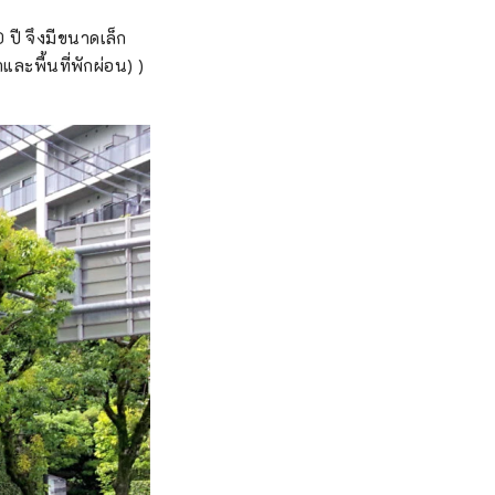
0 ปี จึงมีขนาดเล็ก
ละพื้นที่พักผ่อน) )