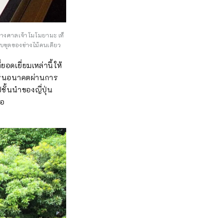
ร้างศาลเจ้าโมโมยามะ เท็
ครบชุดของช่างไม้คนเดียว
อดเยี่ยมเหล่านี้ให้
นรุ่นอนาคตผ่านการ
ชั้นนำของญี่ปุ่น
่อ