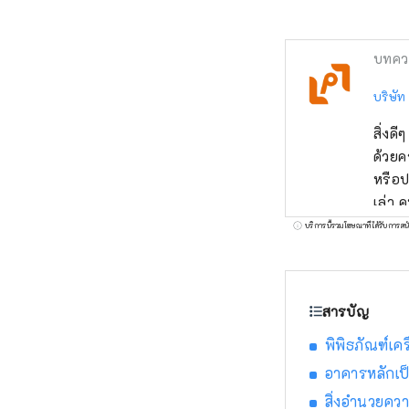
บทคว
บริษัท 
สิ่งด
ด้วยค
หรือป
เล่า ค
การเผ
บริการนี้รวมโฆษณาที่ได้รับการสน
สื่อส
ภูมิภ
สารบัญ
พิพิธภัณฑ์เค
อาคารหลักเป็
สิ่งอำนวยคว