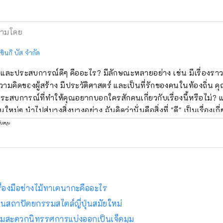
ามโดย
ชินกิ บัส จำกัด
ีๆ และประสบการณ์ดีๆ คืออะไร? มีลักษณะหลายอย่าง เช่น มีเรื่องราวท
วามคิดของผู้สร้าง มีประวัติศาสตร์ และเป็นที่รักของคนในท้องถิ่น ค
ระสบการณ์ที่ทำให้คุณอยากบอกใครสักคนเกี่ยวกับเรื่องนี้หรือไม่
นใหม่ๆ นำไปสู่บางสิ่งบางอย่าง ฉันคิดว่านั่นคือสิ่งที่ "ดี" เป็นเรื่องเกี
ชิญหน้าดังกล่าวให้กับลูกค้าของเรา เราค้นพบสิ่งดีๆ ของเฮียวโกะต
ับสนุน
าร และเชื่อมต่อ" และให้ข้อมูลที่จะช่วยลดระยะห่างทางอารมณ์ระหว่
าคของจังหวัดเฮียวโกะ จะถูกส่งไป .
รื่องมือช่างไม้ทาเคนากะคืออะไร
นสถาปัตยกรรมสไตล์ญี่ปุ่นสมัยใหม่
ามสะดวกนิทรรศการแบ่งออกเป็นเจ็ดมุม