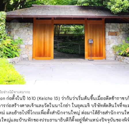
งมือช่างไม้ทาเคนากะ
n ก่อตั้งในปี 1610 (Keicho 15) ว่ากันว่าเริ่มต้นขึ้นเมื่ออดีตข้าร
รก่อสร้างศาลเจ้าและวัดในนาโกย่า ในยุคเมจิ บริษัทตัดสินใจที่จะมุ่
่ และย้ายไปที่โกเบเพื่อตั้งสำนักงานใหญ่ ต่อมาได้ย้ายสำนักงานให
หญ่และบ้านพักของประธานาธิบดีก็ตั้งอยู่ที่ตำแหน่งปัจจุบันของพิพิ