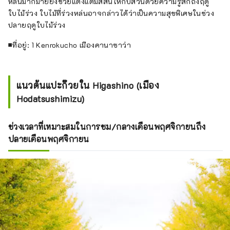
หล่นมากมายยังช่วยแต่งแต้มสีสันให้กับสวนด้วยความรู้สึกถึงฤดู
ใบไม้ร่วง ใบไม้ที่ร่วงหล่นอาจกล่าวได้ว่าเป็นความสุขพิเศษในช่วง
ปลายฤดูใบไม้ร่วง
■ที่อยู่: 1 Kenrokucho เมืองคานาซาว่า
แนวต้นแปะก๊วยใน Higashino (เมือง
Hodatsushimizu)
ช่วงเวลาที่เหมาะสมในการชม/กลางเดือนพฤศจิกายนถึง
ปลายเดือนพฤศจิกายน