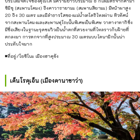
ประโลมจิตใจของคุณได้ มีความยาวประมาณ 8 กิโลเมตรจากคามา
ชิมิซุ (สะพานโคมง) ถึงคาวารายามะ (สะพานสึยามะ) มีหน้าผาสูง
20 ถึง 30 เมตร และมีลำธารใสของแม่น้ำเทโดริไหลผ่าน ทิวทัศน์
จากสะพานโคมงและสะพานฟุโระนั้นพิเศษเป็นพิเศษ วาตางาทากิซึ่ง
มีชื่อเสียงในฐานะจุดชมวิวเป็นน้ำตกที่สวยงามที่ไหลราวกับฝ้ายที่
ตกลงมา การตกจากที่สูงประมาณ 30 เมตรแบบไดนามิกนั้นน่า
ประทับใจมาก
■ที่อยู่/โยชิโนะ เมืองฮาคุซัง
เค็นโรคุเอ็น (เมืองคานาซาว่า)