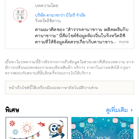
บทความโดย
บริษัท คานาซาว่า บิโยริ จำกัด
จังหวัดอิชิคาวะ
ตามแนวคิดของ "สำรวจคานาซาวะ เพลิดเพลินกับ
คานาซาวะ" นี่คือไซต์ข้อมูลท้องถิ่นในจังหวัดอิชิ
more
คาวะที่ให้ข้อมูลคัดสรรเกี่ยวกับคานาซาวะ เช่น
ร้านค้าใหม่ กิจกรรม อาหารเลิศรส และสถานที่
ท่องเที่ยว นอกจากสื่อในประเทศ เช่น
"SmartNews" และ "goo news" แล้ว เรายังร่วม
เนื้อหาในบทความนี้อ้างอิงจากการเก็บข้อมูลในช่วงเวลาที่เขียนบทความ อาจ
มือกับสื่อต่างประเทศ เช่น จีน ไต้หวัน ฮ่องกง
มีการเปลี่ยนแปลงของรายละเอียดสินค้า บริการ ราคาในภายหลังได้ กรุณา
ไทย และเวียดนาม เพื่อถ่ายทอดเสน่ห์ของจังหวัด
ตรวจสอบกับสถานที่นั้นอีกครั้งก่อนการไปใช้บริการ
อิชิคาวะอย่างกว้างขวาง
หน้าเว็บไซต์นี้ใช้เครื่องมือแปลภาษาอัตโนมัติบางส่วน
พิเศษ
ดูเพิ่มเติม