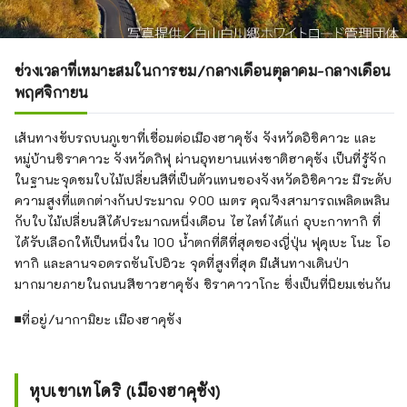
ช่วงเวลาที่เหมาะสมในการชม/กลางเดือนตุลาคม-กลางเดือน
พฤศจิกายน
เส้นทางขับรถบนภูเขาที่เชื่อมต่อเมืองฮาคุซัง จังหวัดอิชิคาวะ และ
หมู่บ้านชิราคาวะ จังหวัดกิฟุ ผ่านอุทยานแห่งชาติฮาคุซัง เป็นที่รู้จัก
ในฐานะจุดชมใบไม้เปลี่ยนสีที่เป็นตัวแทนของจังหวัดอิชิคาวะ มีระดับ
ความสูงที่แตกต่างกันประมาณ 900 เมตร คุณจึงสามารถเพลิดเพลิน
กับใบไม้เปลี่ยนสีได้ประมาณหนึ่งเดือน ไฮไลท์ได้แก่ อุบะกาทากิ ที่
ได้รับเลือกให้เป็นหนึ่งใน 100 น้ำตกที่ดีที่สุดของญี่ปุ่น ฟุคุเบะ โนะ โอ
ทากิ และลานจอดรถซันโปอิวะ จุดที่สูงที่สุด มีเส้นทางเดินป่า
มากมายภายในถนนสีขาวฮาคุซัง ชิราคาวาโกะ ซึ่งเป็นที่นิยมเช่นกัน
■ที่อยู่/นากามิยะ เมืองฮาคุซัง
หุบเขาเทโดริ (เมืองฮาคุซัง)