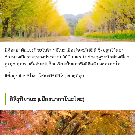
นี่คือแนวต้นแปะก๊วยในฮิกาชิโนะ เมืองโฮดะสึชิมิสึ ซึ่งปลูกไว้สอง
ข้างทางเป็นระยะทางประมาณ 300 เมตร ในช่วงฤดูชมนักท่องเที่ยว
สูงสุด คุณจะเห็นต้นแปะก๊วยเรียงเป็นแถวซึ่งมีสีเหลืองทองสดใส
■ที่อยู่: ฮิกาชิโนะ, โฮดะสึชิมิสึโจ, ฮาคุอิกุน
อิสึรุกิยามะ (เมืองนากาโนะโตะ)