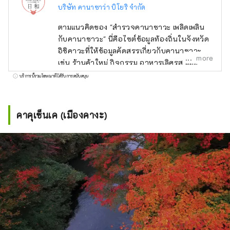
บริษัท คานาซาว่า บิโยริ จำกัด
ตามแนวคิดของ "สำรวจคานาซาวะ เพลิดเพลิน
กับคานาซาวะ" นี่คือไซต์ข้อมูลท้องถิ่นในจังหวัด
อิชิคาวะที่ให้ข้อมูลคัดสรรเกี่ยวกับคานาซาวะ
more
เช่น ร้านค้าใหม่ กิจกรรม อาหารเลิศรส และ
สถานที่ท่องเที่ยว นอกจากสื่อในประเทศ เช่น
บริการนี้รวมโฆษณาที่ได้รับการสนับสนุน
"SmartNews" และ "goo news" แล้ว เรายังร่วม
มือกับสื่อต่างประเทศ เช่น จีน ไต้หวัน ฮ่องกง
ไทย และเวียดนาม เพื่อถ่ายทอดเสน่ห์ของจังหวัด
คาคุเซ็นเค (เมืองคางะ)
อิชิคาวะอย่างกว้างขวาง