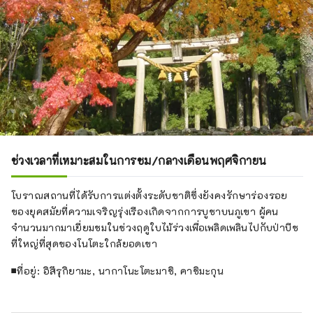
ช่วงเวลาที่เหมาะสมในการชม/กลางเดือนพฤศจิกายน
โบราณสถานที่ได้รับการแต่งตั้งระดับชาติซึ่งยังคงรักษาร่องรอย
ของยุคสมัยที่ความเจริญรุ่งเรืองเกิดจากการบูชาบนภูเขา ผู้คน
จำนวนมากมาเยี่ยมชมในช่วงฤดูใบไม้ร่วงเพื่อเพลิดเพลินไปกับป่าบีช
ที่ใหญ่ที่สุดของโนโตะใกล้ยอดเขา
■ที่อยู่: อิสึรุกิยามะ, นากาโนะโตะมาชิ, คาชิมะกุน