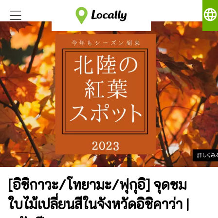
language
[อิชิกาวะ/โทยามะ/ฟุกุอิ] จุดชม
ใบไม้เปลี่ยนสีในจังหวัดอิชิคาว่า |