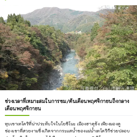
ช่วงเวลาที่เหมาะสมในการชม/ต้นเดือนพฤศจิกายนถึงกลาง
เดือนพฤศจิกายน
หุบเขาเทโดริที่น่าประทับใจในโยชิโนะ เมืองฮาคุซัง เพียงมองดู
ช่องเขาที่สวยงามซึ่งเกิดจากกระแสน้ำของแม่น้ำเทโดริก็ช่วยปลอบ