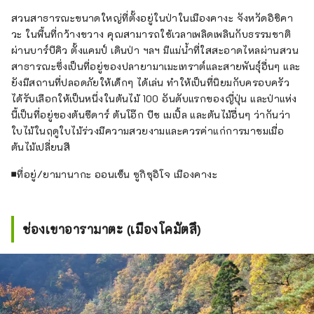
สวนสาธารณะขนาดใหญ่ที่ตั้งอยู่ในป่าในเมืองคางะ จังหวัดอิชิคา
วะ ในพื้นที่กว้างขวาง คุณสามารถใช้เวลาเพลิดเพลินกับธรรมชาติ
ผ่านบาร์บีคิว ตั้งแคมป์ เดินป่า ฯลฯ มีแม่น้ำที่ใสสะอาดไหลผ่านสวน
สาธารณะซึ่งเป็นที่อยู่ของปลายามาเมะเทราต์และสายพันธุ์อื่นๆ และ
ยังมีสถานที่ปลอดภัยให้เด็กๆ ได้เล่น ทำให้เป็นที่นิยมกับครอบครัว
ได้รับเลือกให้เป็นหนึ่งในต้นไม้ 100 อันดับแรกของญี่ปุ่น และป่าแห่ง
นี้เป็นที่อยู่ของต้นซีดาร์ ต้นโอ๊ก บีช เมเปิ้ล และต้นไม้อื่นๆ ว่ากันว่า
ใบไม้ในฤดูใบไม้ร่วงมีความสวยงามและควรค่าแก่การมาชมเมื่อ
ต้นไม้เปลี่ยนสี
■ที่อยู่/ยามานากะ ออนเซ็น ซูกิซุอิโจ เมืองคางะ
ช่องเขาอารามาตะ (เมืองโคมัตสึ)