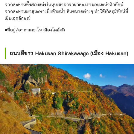
จากสะพานทั้งสองแห่งในหุบเขาอารามาตะ เราขอแนะนำทิวทัศน์
จากสะพานยาสุนะทางฝั่งท้ายน้ำ หินขนาดต่างๆ ทำให้เกิดภูมิทัศน์ที่
เป็นเอกลักษณ์
■ที่อยู่/อากาเสะ-โจ เมืองโคมัตสึ
ถนนสีขาว Hakusan Shirakawago (เมือง Hakusan)