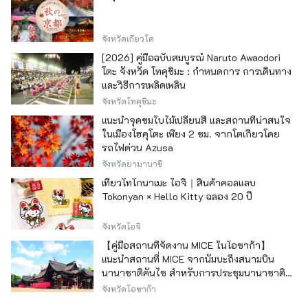
จังหวัดเกียวโต
[2026] คู่มือฉบับสมบูรณ์ Naruto Awaodori
โตะ จังหวัด โทคุชิมะ : กำหนดการ การเดินทาง
และวิธีการเพลิดเพลิน
จังหวัดโทคุชิมะ
แนะนำจุดชมใบไม้เปลี่ยนสี และสถานที่น่าสนใจ
ในเมืองโฮคุโตะ เพียง 2 ชม. จากโตเกียวโดย
รถไฟด่วน Azusa
จังหวัดยามานาชิ
เที่ยวโทโกนาเมะ ไอจิ｜สินค้าคอลแลบ
Tokonyan × Hello Kitty ฉลอง 20 ปี
จังหวัดไอจิ
【คู่มือสถานที่จัดงาน MICE ในโอซาก้า】
แนะนำสถานที่ MICE จากนัมบะถึงสนามบิน
นานาชาติคันไซ สำหรับการประชุมนานาชาติ
และกิจกรรมองค์กร
จังหวัดโอซาก้า