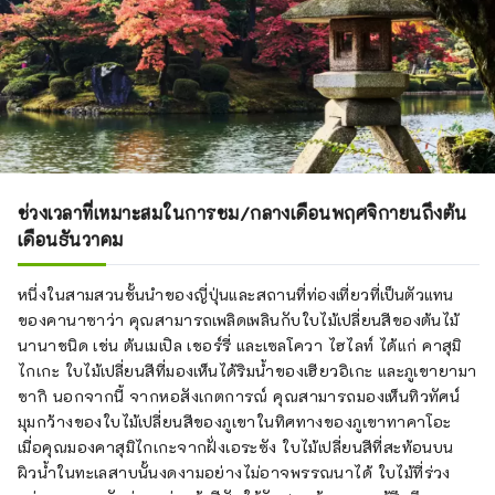
ช่วงเวลาที่เหมาะสมในการชม/กลางเดือนพฤศจิกายนถึงต้น
เดือนธันวาคม
หนึ่งในสามสวนชั้นนำของญี่ปุ่นและสถานที่ท่องเที่ยวที่เป็นตัวแทน
ของคานาซาว่า คุณสามารถเพลิดเพลินกับใบไม้เปลี่ยนสีของต้นไม้
นานาชนิด เช่น ต้นเมเปิล เชอร์รี่ และเซลโควา ไฮไลท์ ได้แก่ คาสุมิ
ไกเกะ ใบไม้เปลี่ยนสีที่มองเห็นได้ริมน้ำของเฮียวอิเกะ และภูเขายามา
ซากิ นอกจากนี้ จากหอสังเกตการณ์ คุณสามารถมองเห็นทิวทัศน์
มุมกว้างของใบไม้เปลี่ยนสีของภูเขาในทิศทางของภูเขาทาคาโอะ
เมื่อคุณมองคาสุมิไกเกะจากฝั่งเอระซัง ใบไม้เปลี่ยนสีที่สะท้อนบน
ผิวน้ำในทะเลสาบนั้นงดงามอย่างไม่อาจพรรณนาได้ ใบไม้ที่ร่วง