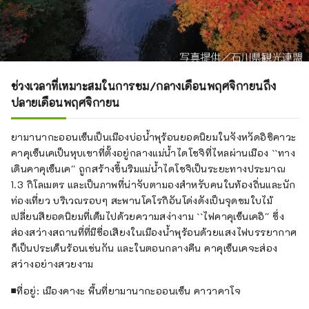
ช่วงเวลาที่เหมาะสมในการชม/กลางเดือนพฤศจิกายนถึง
ปลายเดือนพฤศจิกายน
ยามานากะออนเซ็นเป็นเมืองบ่อน้ำพุร้อนยอดนิยมในจังหวัดอิชิคาวะ
คาคุเซ็นเคเป็นหุบเขาที่ตั้งอยู่กลางแม่น้ำไดโชจิที่ไหลผ่านเมือง ``ทาง
เดินคาคุเซ็นเค'' ถูกสร้างขึ้นริมแม่น้ำไดโชจิเป็นระยะทางประมาณ
1.3 กิโลเมตร และเป็นภาพที่น่าจับตามองสำหรับคนในท้องถิ่นและนัก
ท่องเที่ยว บริเวณรอบๆ สะพานโคโรกิอันโด่งดังเป็นจุดชมใบไม้
เปลี่ยนสียอดนิยมที่เต็มไปด้วยความสง่างาม ``ไฟคาคุเซ็นเคอิ'' ซึ่ง
ส่องสว่างสถานที่ที่มีชื่อเสียงในเมืองน้ำพุร้อนด้วยแสงไฟบรรยากาศ
ก็เป็นประเด็นร้อนเช่นกัน และในตอนกลางคืน คาคุเซ็นเคจะส่อง
สว่างอย่างสวยงาม
■ที่อยู่: เมืองคางะ พื้นที่ยามานากะออนเซ็น คาวาคาโจ