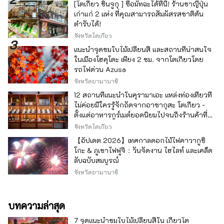
[โตเกียว ชินจูกุ ] ซื้อมัทฉะได้ที่นี่! ร้านชาญี่ปุ่น
เก่าแก่ 2 แห่ง ที่คุณสามารถสัมผัสรสชาติต้น
ตำรับได้!
จังหวัดโตเกียว
แนะนำจุดชมใบไม้เปลี่ยนสี และสถานที่น่าสนใจ
ในเมืองโฮคุโตะ เพียง 2 ชม. จากโตเกียวโดย
รถไฟด่วน Azusa
จังหวัดยามานาชิ
12 สถานที่แนะนำในคุรามาเอะ แหล่งท่องเที่ยวที่
ไม่ค่อยมีใครรู้จักถัดจากอาซากุสะ โตเกียว -
ตั้งแต่อาหารกูร์เมต์ยอดนิยมไปจนถึงร้านค้าที่มี
เอกลักษณ์ -
จังหวัดโตเกียว
【อัปเดต 2026】เทศกาลดอกไม้ไฟคาวากูชิ
โกะ & ภูเขาไฟฟูจิ：วันจัดงาน ไฮไลท์ และเคล็ด
ลับฉบับสมบูรณ์
จังหวัดยามานาชิ
บทความล่าสุด
7 จุดแนะนำชมใบไม้เปลี่ยนสีใน เกียวโต