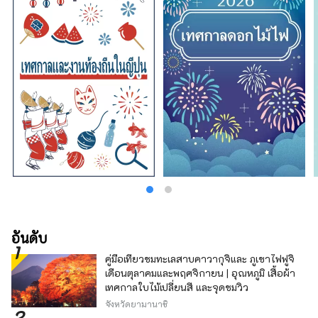
อันดับ
คู่มือเที่ยวชมทะเลสาบคาวากุจิและ ภูเขาไฟฟูจิ
เดือนตุลาคมและพฤศจิกายน | อุณหภูมิ เสื้อผ้า
เทศกาลใบไม้เปลี่ยนสี และจุดชมวิว
จังหวัดยามานาชิ