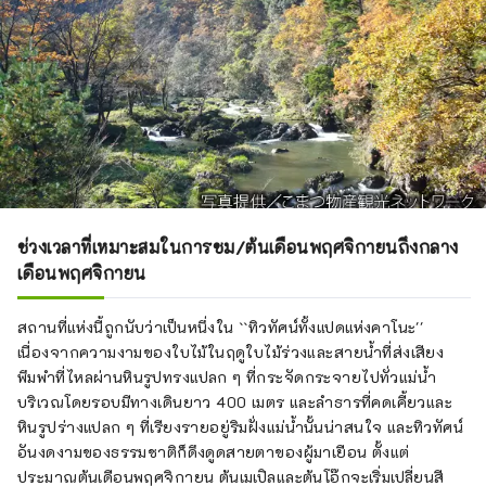
ช่วงเวลาที่เหมาะสมในการชม/ต้นเดือนพฤศจิกายนถึงกลาง
เดือนพฤศจิกายน
สถานที่แห่งนี้ถูกนับว่าเป็นหนึ่งใน ``ทิวทัศน์ทั้งแปดแห่งคาโนะ''
เนื่องจากความงามของใบไม้ในฤดูใบไม้ร่วงและสายน้ำที่ส่งเสียง
พึมพำที่ไหลผ่านหินรูปทรงแปลก ๆ ที่กระจัดกระจายไปทั่วแม่น้ำ
บริเวณโดยรอบมีทางเดินยาว 400 เมตร และลำธารที่คดเคี้ยวและ
หินรูปร่างแปลก ๆ ที่เรียงรายอยู่ริมฝั่งแม่น้ำนั้นน่าสนใจ และทิวทัศน์
อันงดงามของธรรมชาติก็ดึงดูดสายตาของผู้มาเยือน ตั้งแต่
ประมาณต้นเดือนพฤศจิกายน ต้นเมเปิลและต้นโอ๊กจะเริ่มเปลี่ยนสี