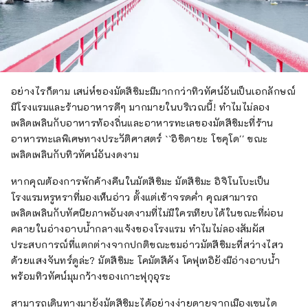
อย่างไรก็ตาม เสน่ห์ของมัตสึชิมะมีมากกว่าทิวทัศน์อันเป็นเอกลักษณ์
มีโรงแรมและร้านอาหารดีๆ มากมายในบริเวณนี้! ทำไมไม่ลอง
เพลิดเพลินกับอาหารท้องถิ่นและอาหารทะเลของมัตสึชิมะที่ร้าน
อาหารทะเลพิเศษทางประวัติศาสตร์ ``อิชิดายะ โชคุโด'' ขณะ
เพลิดเพลินกับทิวทัศน์อันงดงาม
หากคุณต้องการพักค้างคืนในมัตสึชิมะ มัตสึชิมะ อิจิโนโบะเป็น
โรงแรมหรูหราที่มองเห็นอ่าว ตั้งแต่เช้าจรดค่ำ คุณสามารถ
เพลิดเพลินกับทัศนียภาพอันงดงามที่ไม่มีใครเทียบได้ในขณะที่ผ่อน
คลายในอ่างอาบน้ำกลางแจ้งของโรงแรม ทำไมไม่ลองสัมผัส
ประสบการณ์ที่แตกต่างจากปกติขณะชมอ่าวมัตสึชิมะที่สว่างไสว
ด้วยแสงจันทร์ดูล่ะ? มัตสึชิมะ โคมัตสึคัง โคฟุเทอิยังมีอ่างอาบน้ำ
พร้อมทิวทัศน์มุมกว้างของเกาะฟุกุอุระ
สามารถเดินทางมายังมัตสึชิมะได้อย่างง่ายดายจากเมืองเซนได