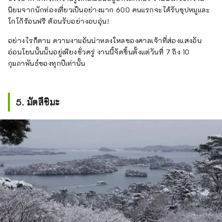
นิยมจากนักท่องเที่ยวเป็นอย่างมาก 600 คนแรกจะได้รับซุปหมูและ
โกโก้ร้อนฟรี ต้อนรับอย่างอบอุ่น!
อย่างไรก็ตาม ความงามอันน่าหลงใหลของศาลเจ้าที่ส่องแสงอัน
อ่อนโยนนั้นนั้นอยู่เพียงชั่วครู่ งานนี้จัดขึ้นตั้งแต่วันที่ 7 ถึง 10
กุมภาพันธ์ของทุกปีเท่านั้น
5. มัตสึชิมะ