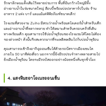
รักษาลักษณะดั้งเดิมไว้หลายประการ พื้นที่อันกว้างใหญ่มีทั้ง
อ่างอาบน้ำในร่มขนาดใหญ่ ล็อบบี้พร้อมบ่อปลาคาร์ปในร่ม ร้าน
อาหาร 2 แห่ง บาร์ และแม้แต่พิพิธภัณฑ์ขนาดเล็ก!
โรงแรมที่สวยงาม Zuiho มีสระว่ายน้ำพร้อมสไลเดอร์น้ำสำหรับเด็ก
และอ่างอาบน้ำที่หลากหลาย ทำให้เหมาะสำหรับครอบครัวที่เดิน
ทางพร้อมเด็ก คุณสามารถใช้บ่อน้ำพุร้อนของโรงแรมได้โดยไม่ต้อง
จองล่วงหน้า ดังนั้นจึงสะดวกมากที่จะเพลิดเพลินไปกับบ่อน้ำพุร้อน
คุณสามารถเข้าถึงอากิอุออนเซ็นได้ด้วยรถบัสจากเมืองเซนได
ภายใน 50 นาทีต่อเที่ยว นอกจากนี้ยังมีรถประจำทางหลายสายไป
ยังเมืองน้ำพุร้อน โดยจะมีรถบัสออกอย่างน้อยหนึ่งคันทุกชั่วโมง
4. แสงหิมะอาโอเนะออนเซ็น