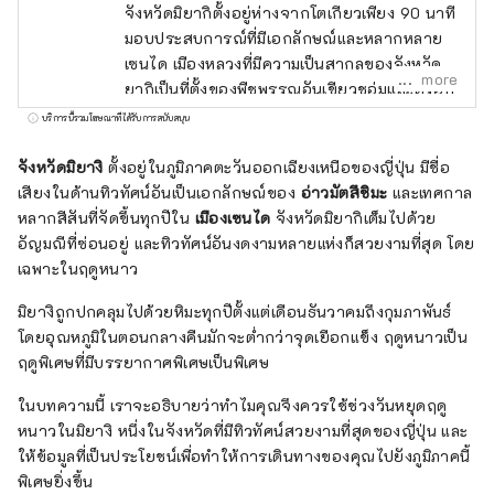
จังหวัดมิยากิตั้งอยู่ห่างจากโตเกียวเพียง 90 นาที
มอบประสบการณ์ที่มีเอกลักษณ์และหลากหลาย
เซนได เมืองหลวงที่มีความเป็นสากลของจังหวัดมิ
more
ยากิเป็นที่ตั้งของพืชพรรณอันเขียวชอุ่มและตรอก
ซอกซอย ทะเลสาบปล่องภูเขาไฟ Zao อันเป็น
บริการนี้รวมโฆษณาที่ได้รับการสนับสนุน
เอกลักษณ์ทางทิศตะวันตก และมัตสึชิมะซึ่งเป็นที่
รู้จักในฐานะหนึ่งในสามจุดชมวิวที่สวยงามที่สุด
จังหวัดมิยางิ
ตั้งอยู่ในภูมิภาคตะวันออกเฉียงเหนือของญี่ปุ่น มีชื่อ
ของญี่ปุ่นทางทิศตะวันออก จังหวัดมิยางิยัง
เสียงในด้านทิวทัศน์อันเป็นเอกลักษณ์ของ
อ่าวมัตสึชิมะ
และเทศกาล
สามารถเข้าถึงจังหวัดอื่นๆ ในภูมิภาคโทโฮคุได้
หลากสีสันที่จัดขึ้นทุกปีใน
เมืองเซนได
จังหวัดมิยากิเต็มไปด้วย
เป็นอย่างดี และเป็นภูมิภาคที่กว้างใหญ่และยังไม่มี
อัญมณีที่ซ่อนอยู่ และทิวทัศน์อันงดงามหลายแห่งก็สวยงามที่สุด โดย
ใครสำรวจซึ่งเต็มไปด้วยธรรมชาติและประเพณี
เฉพาะในฤดูหนาว
ด้านอาหารที่หลากหลาย ซึ่งแตกต่างจากสถานที่
มิยางิถูกปกคลุมไปด้วยหิมะทุกปีตั้งแต่เดือนธันวาคมถึงกุมภาพันธ์
ท่องเที่ยวทั่วไปในญี่ปุ่นอย่างสิ้นเชิง
โดยอุณหภูมิในตอนกลางคืนมักจะต่ำกว่าจุดเยือกแข็ง ฤดูหนาวเป็น
ฤดูพิเศษที่มีบรรยากาศพิเศษเป็นพิเศษ
ในบทความนี้ เราจะอธิบายว่าทำไมคุณจึงควรใช้ช่วงวันหยุดฤดู
หนาวในมิยางิ หนึ่งในจังหวัดที่มีทิวทัศน์สวยงามที่สุดของญี่ปุ่น และ
ให้ข้อมูลที่เป็นประโยชน์เพื่อทำให้การเดินทางของคุณไปยังภูมิภาคนี้
พิเศษยิ่งขึ้น