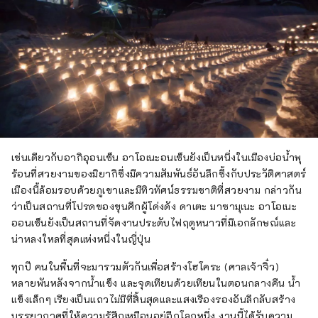
เช่นเดียวกับอากิอุอนเซ็น อาโอเนะอนเซ็นยังเป็นหนึ่งในเมืองบ่อน้ำพุ
ร้อนที่สวยงามของมิยากิซึ่งมีความสัมพันธ์อันลึกซึ้งกับประวัติศาสตร์
เมืองนี้ล้อมรอบด้วยภูเขาและมีทิวทัศน์ธรรมชาติที่สวยงาม กล่าวกัน
ว่าเป็นสถานที่โปรดของขุนศึกผู้โด่งดัง ดาเตะ มาซามุเนะ อาโอเนะ
ออนเซ็นยังเป็นสถานที่จัดงานประดับไฟฤดูหนาวที่มีเอกลักษณ์และ
น่าหลงใหลที่สุดแห่งหนึ่งในญี่ปุ่น
ทุกปี คนในพื้นที่จะมารวมตัวกันเพื่อสร้างโฮโคระ (ศาลเจ้าจิ๋ว)
หลายพันหลังจากน้ำแข็ง และจุดเทียนด้วยเทียนในตอนกลางคืน น้ำ
แข็งเล็กๆ เรียงเป็นแถวไม่มีที่สิ้นสุดและแสงเรืองรองอันลึกลับสร้าง
บรรยากาศที่ให้ความรู้สึกเหมือนอยู่อีกโลกหนึ่ง งานนี้ได้รับความ