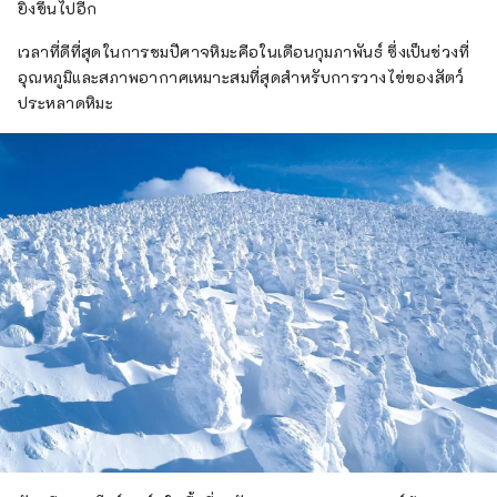
ยิ่งขึ้นไปอีก
เวลาที่ดีที่สุดในการชมปีศาจหิมะคือในเดือนกุมภาพันธ์ ซึ่งเป็นช่วงที่
อุณหภูมิและสภาพอากาศเหมาะสมที่สุดสำหรับการวางไข่ของสัตว์
ประหลาดหิมะ