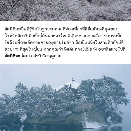
มัตสึชิมะเป็นที่รู้จักในฐานะสถานที่ท่องเที่ยวที่มีชื่อเสียงที่สุดของ
จังหวัดมิยางิ ทิวทัศน์อันน่าหลงใหลที่เกิดจากเกาะเล็กๆ จำนวนนับ
ไม่ถ้วนที่กระจัดกระจายอยู่ภายในอ่าว ถือเป็นหนึ่งในสามทิวทัศน์ที่
สวยงามที่สุดในญี่ปุ่น หากคุณกำลังเดินทางไปมิยางิ อย่าลืมแวะไปที่
มัตสึชิมะ
โดยไม่คำนึงถึงฤดูกาล