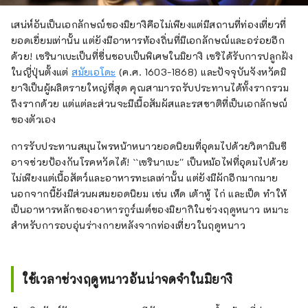
เสน่ห์อันเป็นเอกลักษณ์ของมิยางิคือไม่เพียงแต่มีสถานที่ท่องเที่ยวที่
ยอดเยี่ยมเท่านั้น แต่ยังมีอาหารท้องถิ่นที่มีเอกลักษณ์และอร่อยอีก
ด้วย! เซรินาเบะเป็นที่ชื่นชอบเป็นพิเศษในมิยางิ เซริได้รับการปลูกฝัง
ในญี่ปุ่นตั้งแต่
สมัยเอโดะ
(ค.ศ. 1603-1868) และปัจจุบันจังหวัดมิ
ยางิเป็นผู้ผลิตรายใหญ่ที่สุด คุณสามารถรับประทานได้ทั้งรากรวม
ถึงรากด้วย แต่แต่ละส่วนจะมีเนื้อสัมผัสและรสชาติที่เป็นเอกลักษณ์
ของตัวเอง
การรับประทานสมุนไพรหน้าหนาวยอดนิยมที่อุดมไปด้วยวิตามินซี
อาจช่วยป้องกันโรคหวัดได้! ``เซรินาเบะ'' เป็นหม้อไฟที่อุดมไปด้วย
ไม่เพียงแต่เนื้อสัตว์และอาหารทะเลเท่านั้น แต่ยังมีผักอีกมากมาย
นอกจากนี้ยังมีส่วนผสมยอดนิยม เช่น เห็ด เต้าหู้ ไก่ และเป็ด ทำให้
เป็นอาหารหลักของอาหารกูร์เมต์ของมิยากิในช่วงฤดูหนาว เหมาะ
สำหรับการอบอุ่นร่างกายหลังจากท่องเที่ยวในฤดูหนาว
ใช้เวลาช่วงฤดูหนาวอันน่าจดจำในมิยางิ