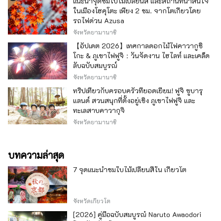
แนะนำจุดชมใบไม้เปลี่ยนสี และสถานที่น่าสนใจ
ในเมืองโฮคุโตะ เพียง 2 ชม. จากโตเกียวโดย
รถไฟด่วน Azusa
จังหวัดยามานาชิ
【อัปเดต 2026】เทศกาลดอกไม้ไฟคาวากูชิ
โกะ & ภูเขาไฟฟูจิ：วันจัดงาน ไฮไลท์ และเคล็ด
ลับฉบับสมบูรณ์
จังหวัดยามานาชิ
ทริปเที่ยวกับครอบครัวที่ยอดเยี่ยม! ฟูจิ ซูบารุ
แลนด์ สวนสนุกที่ตั้งอยู่เชิง ภูเขาไฟฟูจิ และ
ทะเลสาบคาวากุจิ
จังหวัดยามานาชิ
บทความล่าสุด
7 จุดแนะนำชมใบไม้เปลี่ยนสีใน เกียวโต
จังหวัดเกียวโต
[2026] คู่มือฉบับสมบูรณ์ Naruto Awaodori