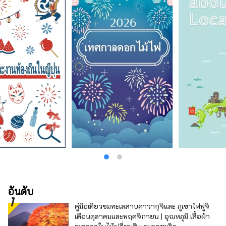
อันดับ
คู่มือเที่ยวชมทะเลสาบคาวากุจิและ ภูเขาไฟฟูจิ
เดือนตุลาคมและพฤศจิกายน | อุณหภูมิ เสื้อผ้า