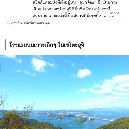
สไตล์แกลมปิ้งที่ตั้งอยู่บน ``อุมาจิมะ'' ซึ่งเป็นเกาะ
เล็กๆ ในทะเลเซโตะอุจิที่ขึ้นชื่อเรื่องหมู่เกาะที่
more
สวยงาม เกาะแห่งนี้เป็นสถานที่พิเศษที่สามารถ
เข้าถึงได้โดยยานพาหนะที่มีใบอนุญาตเท่านั้น
บริการนี้รวมโฆษณาที่ได้รับการสนับสนุน
และแขกจะต้องเดินทางมาโดยเรือส่วนตัวหรือ
รถยนต์ส่วนตัวจากท่าเรืออิมาบาริ จากห้องวิว
ทะเล คุณสามารถมองเห็นมหาสมุทรได้ไกลสุดลูก
โรงแรมบนเกาะเล็กๆ ในเซโตะอุจิ
หูลูกตาและสะพานคุรุชิมะไคเคียวอันน่าประทับ
ใจ มอบประสบการณ์สุดพิเศษที่เวลาดูเหมือนจะ
เดินช้าลง นอกจากนี้ GLAMPROOK ยังมีที่พัก
แบบรวมทุกอย่างซึ่งรวมถึงอาหารเช้าและอาหาร
เย็น บาร์ในเวลากลางคืน และกิจกรรมต่างๆ ที่ให้
คุณได้สัมผัสกับธรรมชาติ เพลิดเพลินไปกับการ
เผชิญหน้า ประสบการณ์ และความตื่นเต้นที่
สามารถสัมผัสได้บนเกาะพิเศษของญี่ปุ่น "อุมาจิ
มะ" เท่านั้น