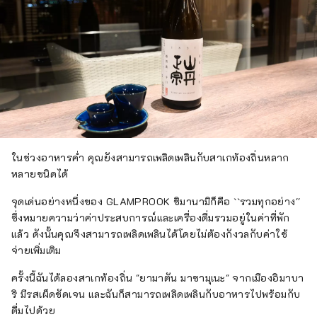
ในช่วงอาหารค่ำ คุณยังสามารถเพลิดเพลินกับสาเกท้องถิ่นหลาก
หลายชนิดได้
จุดเด่นอย่างหนึ่งของ GLAMPROOK ชิมานามิก็คือ ``รวมทุกอย่าง''
ซึ่งหมายความว่าค่าประสบการณ์และเครื่องดื่มรวมอยู่ในค่าที่พัก
แล้ว ดังนั้นคุณจึงสามารถเพลิดเพลินได้โดยไม่ต้องกังวลกับค่าใช้
จ่ายเพิ่มเติม
ครั้งนี้ฉันได้ลองสาเกท้องถิ่น "ยามาตัน มาซามุเนะ" จากเมืองอิมาบา
ริ มีรสเผ็ดชัดเจน และฉันก็สามารถเพลิดเพลินกับอาหารไปพร้อมกับ
ดื่มไปด้วย