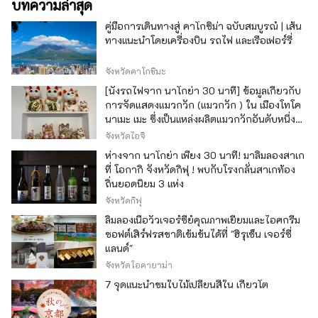
บทความล่าสุด
คู่มือการเดินทางสู่ คาโกชิม่า ฉบับสมบูรณ์ | เส้น
ทางแนะนำโดยเครื่องบิน รถไฟ และเรือเฟอร์รี่
จังหวัดคาโกชิมะ
[นั่งรถไฟจาก นาโกย่า 30 นาที] ข้อมูลเกี่ยวกับ
การจัดแสดงแมวกวัก (แมวกวัก ) ใน เมืองโทโค
นาเมะ เมะ ซึ่งเป็นแหล่งผลิตแมวกวักอันดับหนึ่ง
ของญี่ปุ่น
จังหวัดไอจิ
ห่างจาก นาโกย่า เพียง 30 นาที! มาลิ้มลองสาเก
ที่ โอกากิ จังหวัดกิฟุ ! พบกับโรงกลั่นสาเกท้อง
ถิ่นยอดนิยม 3 แห่ง
จังหวัดกิฟุ
ลิ้มลองเนื้อวัวเจอร์ซีย์คุณภาพเยี่ยมและไอศกรีม
ซอฟต์เสิร์ฟรสชาติเข้มข้นได้ที่ "ฮิรุเซ็น เจอร์ซี่
แลนด์"
จังหวัดโอคายาม่า
7 จุดแนะนำชมใบไม้เปลี่ยนสีใน เกียวโต