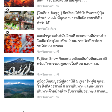
เทศกาลใบไม้เปลี่ยนสี และจุดชมวิว
จังหวัดยามานาชิ
[โตเกียว ชินจูกุ ] ซื้อมัทฉะได้ที่นี่! ร้านชาญี่ปุ่น
เก่าแก่ 2 แห่ง ที่คุณสามารถสัมผัสรสชาติต้น
ตำรับได้!
จังหวัดโตเกียว
แนะนำจุดชมใบไม้เปลี่ยนสี และสถานที่น่าสนใจ
ในเมืองโฮคุโตะ เพียง 2 ชม. จากโตเกียวโดย
รถไฟด่วน Azusa
จังหวัดยามานาชิ
Fujiten Snow Resort: เพลิดเพลินกับหิมะและสกี
พร้อมกิจกรรมฤดูหนาวในเดือน ม.ค.–ก.พ.
จังหวัดยามานาชิ
คู่มือฉบับสมบูรณ์สู่สถานีที่ 5 ภูเขาไฟฟูจิ| จุดชม
วิว สิ่งที่ควรสวมใส่ การเดินทาง และแผนการ
เดินทางตัวอย่างสำหรับการเที่ยวชมทะเลสาบคา
วากุจิ
จังหวัดยามานาชิ