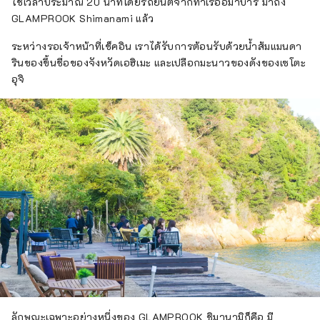
ใช้เวลาประมาณ 20 นาทีโดยรถยนต์จากท่าเรืออิมาบาริ มาถึง
GLAMPROOK Shimanami แล้ว
ระหว่างรอเจ้าหน้าที่เช็คอิน เราได้รับการต้อนรับด้วยน้ำส้มแมนดา
รินของขึ้นชื่อของจังหวัดเอฮิเมะ และเปลือกมะนาวของดังของเซโตะ
อุจิ
ลักษณะเฉพาะอย่างหนึ่งของ GLAMPROOK ชิมานามิก็คือ มี