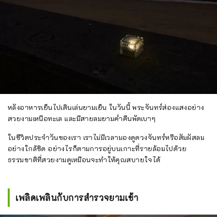
หลังอาหารเย็นไปเดินเล่นยามเย็น ในวันนี้ พระจันทร์ส่องแสงอย่าง
สวยงามเหนือทะเล และมีสายลมยามค่ำคืนพัดเบาๆ
ในชีวิตประจำวันของเรา เราไม่มีเวลามองดูดวงจันทร์หรือสัมผัสลม
อย่างใกล้ชิด อย่างไรก็ตามการอยู่บนเกาะที่รายล้อมไปด้วย
ธรรมชาติที่สวยงามดูเหมือนจะทำให้คุณสบายใจได้
เพลิดเพลินกับการสำรวจยามเช้า