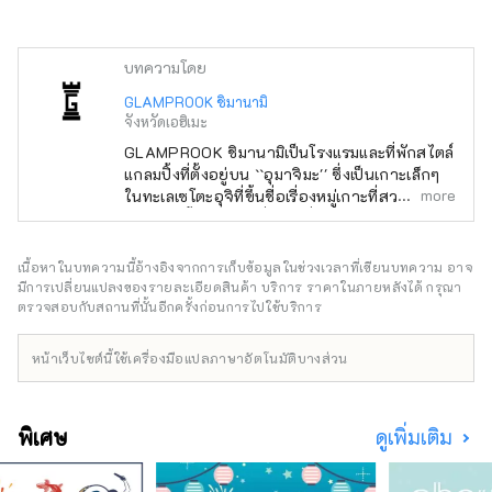
บทความโดย
GLAMPROOK ชิมานามิ
จังหวัดเอฮิเมะ
GLAMPROOK ชิมานามิเป็นโรงแรมและที่พักสไตล์
แกลมปิ้งที่ตั้งอยู่บน ``อุมาจิมะ'' ซึ่งเป็นเกาะเล็กๆ
more
ในทะเลเซโตะอุจิที่ขึ้นชื่อเรื่องหมู่เกาะที่สวยงาม
เกาะแห่งนี้เป็นสถานที่พิเศษที่สามารถเข้าถึงได้
โดยยานพาหนะที่มีใบอนุญาตเท่านั้น และแขกจะ
ต้องเดินทางมาโดยเรือส่วนตัวหรือรถยนต์ส่วนตัว
เนื้อหาในบทความนี้อ้างอิงจากการเก็บข้อมูลในช่วงเวลาที่เขียนบทความ อาจ
จากท่าเรืออิมาบาริ จากห้องวิวทะเล คุณสามารถ
มีการเปลี่ยนแปลงของรายละเอียดสินค้า บริการ ราคาในภายหลังได้ กรุณา
มองเห็นมหาสมุทรได้ไกลสุดลูกหูลูกตาและสะพาน
ตรวจสอบกับสถานที่นั้นอีกครั้งก่อนการไปใช้บริการ
คุรุชิมะไคเคียวอันน่าประทับใจ มอบประสบการณ์
สุดพิเศษที่เวลาดูเหมือนจะเดินช้าลง นอกจากนี้
หน้าเว็บไซต์นี้ใช้เครื่องมือแปลภาษาอัตโนมัติบางส่วน
GLAMPROOK ยังมีที่พักแบบรวมทุกอย่างซึ่งรวม
ถึงอาหารเช้าและอาหารเย็น บาร์ในเวลากลางคืน
และกิจกรรมต่างๆ ที่ให้คุณได้สัมผัสกับธรรมชาติ
พิเศษ
ดูเพิ่มเติม
เพลิดเพลินไปกับการเผชิญหน้า ประสบการณ์ และ
ความตื่นเต้นที่สามารถสัมผัสได้บนเกาะพิเศษของ
ญี่ปุ่น "อุมาจิมะ" เท่านั้น