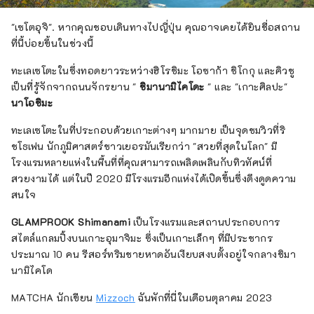
"เซโตอุจิ". หากคุณชอบเดินทางไปญี่ปุ่น คุณอาจเคยได้ยินชื่อสถาน
ที่นี้บ่อยขึ้นในช่วงนี้
ทะเลเซโตะในซึ่งทอดยาวระหว่างฮิโรชิมะ โอซาก้า ชิโกกุ และคิวชู
เป็นที่รู้จักจากถนนจักรยาน "
ชิมานามิไคโดะ
" และ "เกาะศิลปะ"
นาโอชิมะ
ทะเลเซโตะในที่ประกอบด้วยเกาะต่างๆ มากมาย เป็นจุดชมวิวที่ริ
ชโธเฟน นักภูมิศาสตร์ชาวเยอรมันเรียกว่า "สวยที่สุดในโลก" มี
โรงแรมหลายแห่งในพื้นที่ที่คุณสามารถเพลิดเพลินกับทิวทัศน์ที่
สวยงามได้ แต่ในปี 2020 มีโรงแรมอีกแห่งได้เปิดขึ้นซึ่งดึงดูดความ
สนใจ
GLAMPROOK Shimanami
เป็นโรงแรมและสถานประกอบการ
สไตล์แกลมปิ้งบนเกาะอุมาจิมะ ซึ่งเป็นเกาะเล็กๆ ที่มีประชากร
ประมาณ 10 คน รีสอร์ทริมชายหาดอันเงียบสงบตั้งอยู่ใจกลางชิมา
นามิไคโด
MATCHA นักเขียน
Mizzoch
ฉันพักที่นี่ในเดือนตุลาคม 2023