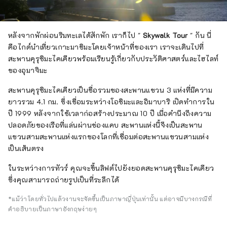
หลังจากพักผ่อนริมทะเลได้สักพัก เราก็ไป "
Skywalk Tour
" กัน นี่
คือไกด์นำเที่ยวเกาะมาชิมะโดยเจ้าหน้าที่ของเรา เราจะเดินไปที่
สะพานคุรุชิมะไคเคียวพร้อมเรียนรู้เกี่ยวกับประวัติศาสตร์และไฮไลท์
ของอุมาจิมะ
สะพานคุรุชิมะไคเคียวเป็นชื่อรวมของสะพานแขวน 3 แห่งที่มีความ
ยาวรวม 4.1 กม. ซึ่งเชื่อมระหว่างโอชิมะและอิมาบาริ เปิดทำการใน
ปี 1999 หลังจากใช้เวลาก่อสร้างประมาณ 10 ปี เมื่อคำนึงถึงความ
ปลอดภัยของเรือที่แล่นผ่านช่องแคบ สะพานแห่งนี้จึงเป็นสะพาน
แขวนสามสะพานแห่งแรกของโลกที่เชื่อมต่อสะพานแขวนสามแห่ง
เป็นเส้นตรง
ในระหว่างการทัวร์ คุณจะขึ้นลิฟต์ไปยังยอดสะพานคุรุชิมะไคเคียว
ซึ่งคุณสามารถถ่ายรูปเป็นที่ระลึกได้
*แม้ว่าโดยทั่วไปแล้วงานจะจัดขึ้นเป็นภาษาญี่ปุ่นเท่านั้น แต่อาจมีบางกรณีที่
คำอธิบายเป็นภาษาอังกฤษง่ายๆ