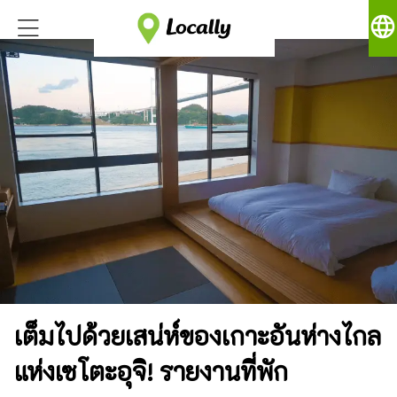
language
เต็มไปด้วยเสน่ห์ของเกาะอันห่างไกล
แห่งเซโตะอุจิ! รายงานที่พัก