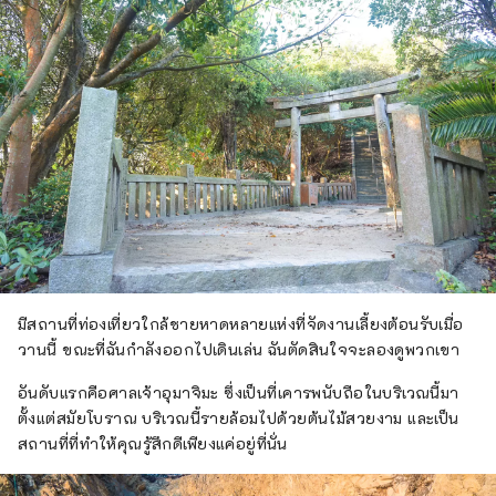
มีสถานที่ท่องเที่ยวใกล้ชายหาดหลายแห่งที่จัดงานเลี้ยงต้อนรับเมื่อ
วานนี้ ขณะที่ฉันกำลังออกไปเดินเล่น ฉันตัดสินใจจะลองดูพวกเขา
อันดับแรกคือศาลเจ้าอุมาจิมะ ซึ่งเป็นที่เคารพนับถือในบริเวณนี้มา
ตั้งแต่สมัยโบราณ บริเวณนี้รายล้อมไปด้วยต้นไม้สวยงาม และเป็น
สถานที่ที่ทำให้คุณรู้สึกดีเพียงแค่อยู่ที่นั่น