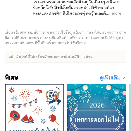
โรงแรมทรงกลมขนาดเล็กตั้งอยู่ในเมืองคุโรชิโอะ
จังหวัดโคจิ สิ่งที่ฉันเห็นตรงหน้า. สีฟ้าของท้อง
more
ทะเลและท้องฟ้า สีเขียวของทุ่งหญ้าและต้นสน สิ่ง
ที่คุณสามารถได้ยินได้หากคุณตั้งใจฟัง เสียงคลื่น
และเสียงนกร้อง มีอะไรอยู่ในเมืองที่ว่างเปล่านี้
ธรรมชาติอย่างที่มันเป็น ที่เนสท์ เวสท์ การ์เดน
เนื้อหาในบทความนี้อ้างอิงจากการเก็บข้อมูลในช่วงเวลาที่เขียนบทความ อาจ
โทสะ เวลาที่ไม่อาจทดแทนได้ในการใช้เวลากับ
มีการเปลี่ยนแปลงของรายละเอียดสินค้า บริการ ราคาในภายหลังได้ กรุณา
คนที่คุณรัก
ตรวจสอบกับสถานที่นั้นอีกครั้งก่อนการไปใช้บริการ
หน้าเว็บไซต์นี้ใช้เครื่องมือแปลภาษาอัตโนมัติบางส่วน
พิเศษ
ดูเพิ่มเติม