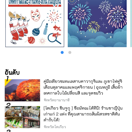
อันดับ
คู่มือเที่ยวชมทะเลสาบคาวากุจิและ ภูเขาไฟฟูจิ
เดือนตุลาคมและพฤศจิกายน | อุณหภูมิ เสื้อผ้า
เทศกาลใบไม้เปลี่ยนสี และจุดชมวิว
จังหวัดยามานาชิ
[โตเกียว ชินจูกุ ] ซื้อมัทฉะได้ที่นี่! ร้านชาญี่ปุ่น
เก่าแก่ 2 แห่ง ที่คุณสามารถสัมผัสรสชาติต้น
ตำรับได้!
จังหวัดโตเกียว