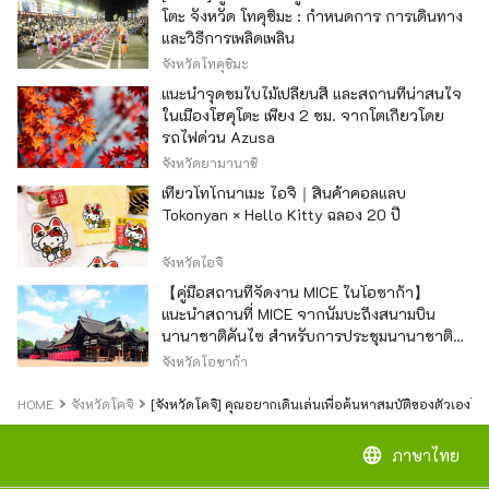
โตะ จังหวัด โทคุชิมะ : กำหนดการ การเดินทาง
และวิธีการเพลิดเพลิน
จังหวัดโทคุชิมะ
แนะนำจุดชมใบไม้เปลี่ยนสี และสถานที่น่าสนใจ
ในเมืองโฮคุโตะ เพียง 2 ชม. จากโตเกียวโดย
รถไฟด่วน Azusa
จังหวัดยามานาชิ
เที่ยวโทโกนาเมะ ไอจิ｜สินค้าคอลแลบ
Tokonyan × Hello Kitty ฉลอง 20 ปี
จังหวัดไอจิ
【คู่มือสถานที่จัดงาน MICE ในโอซาก้า】
แนะนำสถานที่ MICE จากนัมบะถึงสนามบิน
นานาชาติคันไซ สำหรับการประชุมนานาชาติ
และกิจกรรมองค์กร
จังหวัดโอซาก้า
HOME
จังหวัดโคจิ
[จังหวัดโคจิ] คุณอยากเดินเล่นเพื่อค้นหาสมบัติของตัวเองไห
language
ภาษาไทย