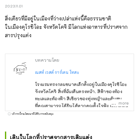
2023.11.01
สิ่งเดียวที่มีอยู่ในเมืองที่ว่างเปล่าแห่งนี้คือธรรมชาติ

ในเมืองคุโรชิโอะ จังหวัดโคจิ มีโลกแห่งอาหารที่ปราศจาก
สารปรุงแต่ง
บทความโดย
เนสท์ เวสต์ การ์เดน โทสะ
โรงแรมทรงกลมขนาดเล็กตั้งอยู่ในเมืองคุโรชิโอะ
จังหวัดโคจิ สิ่งที่ฉันเห็นตรงหน้า. สีฟ้าของท้อง
ทะเลและท้องฟ้า สีเขียวของทุ่งหญ้าและต้นสน สิ่ง
more
ที่คุณสามารถได้ยินได้หากคุณตั้งใจฟัง เสียงคลื่น
และเสียงนกร้อง มีอะไรอยู่ในเมืองที่ว่างเปล่านี้
บริการนี้รวมโฆษณาที่ได้รับการสนับสนุน
ธรรมชาติอย่างที่มันเป็น ที่เนสท์ เวสท์ การ์เดน
โทสะ เวลาที่ไม่อาจทดแทนได้ในการใช้เวลากับ
คนที่คุณรัก
เดินในโลกที่ปราศจากสารเติมแต่ง