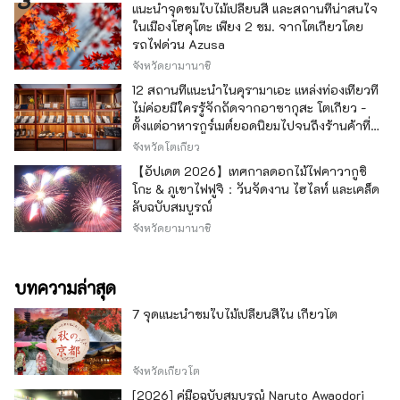
แนะนำจุดชมใบไม้เปลี่ยนสี และสถานที่น่าสนใจ
ในเมืองโฮคุโตะ เพียง 2 ชม. จากโตเกียวโดย
รถไฟด่วน Azusa
จังหวัดยามานาชิ
12 สถานที่แนะนำในคุรามาเอะ แหล่งท่องเที่ยวที่
ไม่ค่อยมีใครรู้จักถัดจากอาซากุสะ โตเกียว -
ตั้งแต่อาหารกูร์เมต์ยอดนิยมไปจนถึงร้านค้าที่มี
เอกลักษณ์ -
จังหวัดโตเกียว
【อัปเดต 2026】เทศกาลดอกไม้ไฟคาวากูชิ
โกะ & ภูเขาไฟฟูจิ：วันจัดงาน ไฮไลท์ และเคล็ด
ลับฉบับสมบูรณ์
จังหวัดยามานาชิ
บทความล่าสุด
7 จุดแนะนำชมใบไม้เปลี่ยนสีใน เกียวโต
จังหวัดเกียวโต
[2026] คู่มือฉบับสมบูรณ์ Naruto Awaodori