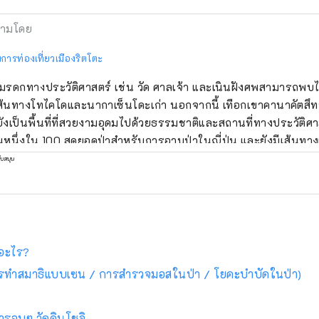
ามโดย
ารท่องเที่ยวเมืองริตโตะ
มรดกทางประวัติศาสตร์ เช่น วัด ศาลเจ้า และเนินฝังศพสามารถพบได้
ส้นทางโทไคโดและนากาเซ็นโดะเก่า นอกจากนี้ เทือกเขาคานาคัตสึ
ยังเป็นพื้นที่ที่สวยงามอุดมไปด้วยธรรมชาติและสถานที่ทางประวัติศาสต
็นหนึ่งใน 100 สุดยอดป่าสำหรับการอาบป่าในญี่ปุ่น และยังมีเส้นทางเ
ับสนุน
ออะไร?
รทำสมาธิแบบเซน / การสำรวจมอสในป่า / โยคะบำบัดในป่า)
ำรอบๆ วัดคินโชจิ