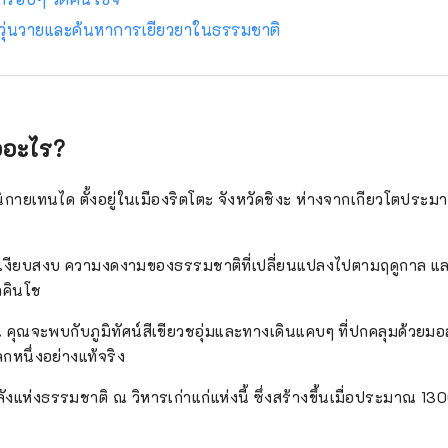
วุ่นวายและค้นหาการเยียวยาในธรรมชาติ
ืออะไร?
นนิกายเทนได ตั้งอยู่ในเมืองริตโตะ จังหวัดชิงะ ห่างจากเกียวโตประ
เงียบสงบ ความงดงามของธรรมชาติที่เปลี่ยนแปลงไปตามฤดูกาล และ
าคินโช
ใน คุณจะพบกับภูมิทัศน์สีเขียวชอุ่มและทางเดินแคบๆ ที่ปกคลุมด้วยมอ
กโลกหนึ่งอย่างแท้จริง
งแห่งธรรมชาติ ณ วิหารเก่าแก่แห่งนี้ ซึ่งสร้างขึ้นเมื่อประมาณ 1300 