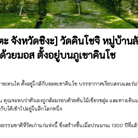
ะ จังหวัดชิงะ] วัดคินโชจิ หมู่บ้านลั
้วยมอส ตั้งอยู่บนภูเขาคินโช
ิกายเทนได ตั้งอยู่ใกล้กับยอดเขาคินโช บรรยากาศเงียบสงบและร่มรื
งใน คุณจะพบว่าตัวเองถูกล้อมรอบด้วยต้นไม้เขียวชอุ่ม และทางเดิน
กับได้เข้าไปอยู่ในอีกโลกหนึ่ง

รรมชาติที่วัดเก่าแก่แห่งนี้ ซึ่งสร้างขึ้นเมื่อประมาณ 1300 ปีที่แล้ว