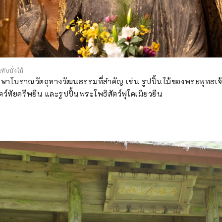
ับนั่งไม้
็บรักษาโบราณวัตถุทางวัฒนธรรมที่สำคัญ เช่น รูปปั้นไม้ของพระพุทธเ
ัตว์หัยครีพยืน และรูปปั้นพระโพธิสัตว์ฟุโดเมียวยืน