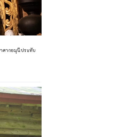
จ้าศากยมุนีประทับ