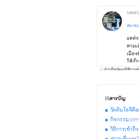
บทคว
สมาคมก
แหล่ง
ตามเ
เมือง
ให้เป
บริการนี้รวมโฆษณาที่ได้รับการสน
สารบัญ
วัดคินโชจิคื
กิจกรรม (กา
วิธีการเข้าถึง
สถานที่แนะน