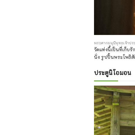
พระศากยมุนีพุทธเจ้าประท
วัดแห่งนี้เป็นที่เก
นั่ง รูปปั้นพระโพธิส
ประตูนิโอมอน