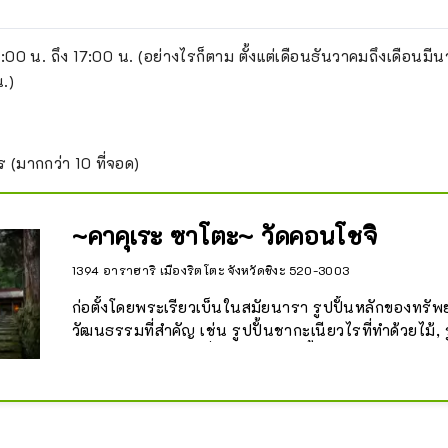
9:00 น. ถึง 17:00 น. (อย่างไรก็ตาม ตั้งแต่เดือนธันวาคมถึงเดือนมีนา
.)
ร (มากกว่า 10 ที่จอด)
~คาคุเระ ซาโตะ~ วัดคอนโชจิ
1394 อาราฮาริ เมืองริตโตะ จังหวัดชิงะ 520-3003
ก่อตั้งโดยพระเรียวเบ็นในสมัยนารา รูปปั้นหลักของทรัพ
วัฒนธรรมที่สำคัญ เช่น รูปปั้นชากะเนียวไรที่ทำด้วยไม้, 
กษัตริย์กุนดาริเมียวที่ทำจากไม้, รูปปั้นไม้ของพระโพธิสัตว
ด, รูปปั้นยืนที่ทำด้วยไม้ของบิฉะมอนเทน และรูปปั้นไม้ข
โซประทับนั่งอยู่ที่นี่ . มีต้นไม้ที่มีชื่อเสียง เช่น ต้นซีดาร
เปิลในบริเวณนี้