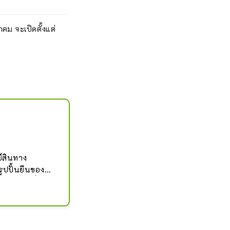
คม จะเปิดตั้งแต่
ย์สินทาง
รูปปั้นยืนของ
์โคคุโซครึ่งสุญู
องพระโพธิสัตว์จิ
์เซ็นเน็นและต้นเม