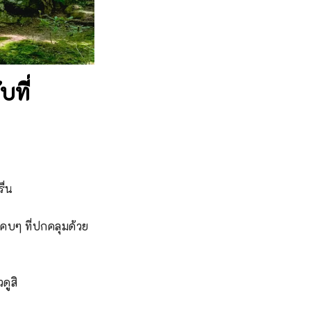
บที่
่น

แคบๆ ที่ปกคลุมด้วย
ดูสิ