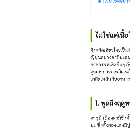
[เว็บไซต์อย่
ไม่ใช่แค่เนื
จังหวัดเฮียวโงะเป็น
ญี่ปุ่นอย่างอาริมะอน
อาหารรสเลิศอื่นๆ อี
คุณสามารถเพลิดเพล
เพลิดเพลินกับอาหาร
1. พูดถึงฤดู
คาซูมิ เมืองคามิซึ่ง
มะ ซึ่งทั้งสองแห่งมีป