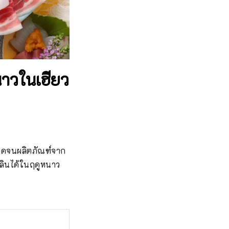
นาวในเฮียว
ลอดจนผลิตภัณฑ์จาก
พลินได้ในฤดูหนาว