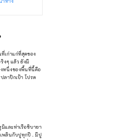
รนำทาง
?
่เก่าแก่ที่สุดของ
ิงๆ แล้ว ยังมี
ึ่งของพื้นที่นี้คือ
ปลาปักเป้า โปรด
ซูมิและท่าเรือชิบายา
พลินกับปูทุกปี . มีปู