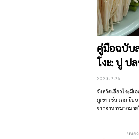
คู่มือฉบับ
โงะ: ปู ป
2023.12.25
จังหวัดเฮียวโงะมี
ภูเขา เช่น เกม ใน
จากอาหารมากมาย
บทคว