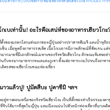
างเป็นทางการ] เว็บไซต์การท่องเที่ยวจังหวัดเฮียวโกะ HYOGO! กา
้อโกเบเท่านั้น! อะไรคือเสน่ห์ของอาหารเฮียวโกะ
ที่ตั้งของมรดกโลกแห่งแรกของญี่ปุ่นอย่างปราสาทฮิเมจิ และน้ำพุร้อนที
เซ็น เมื่อพูดถึงอาหารรสเลิศ เนื้อโกเบอาจมีภาพลักษณ์ที่ชัดเจน แต่จร
กมากมายที่มีเอกลักษณ์เฉพาะของจังหวัดเฮียวโกะ ลักษณะพิเศษอย่างหน
ินกับพรมากมายจากทะเลและภูเขา ตั้งแต่อาหารเกมไปจนถึงอาหาร
เลิศรสของเฮียวโกะขณะท่องเที่ยว
หนาวแล้วปู! ปูมัตสึบะ ปูคาซึมิ ฯลฯ
ตั้งอยู่ทางตอนเหนือของจังหวัดเฮียวโงะ เป็นที่ตั้งของท่าเรือประมงคา
ูที่จับได้มากที่สุดในญี่ปุ่น และเนืองแน่นไปด้วยนักท่องเที่ยวที่มาเพลิดเ