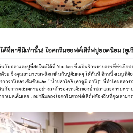
ที่คาซึมิเท่านั้น! ไอศกรีมซอฟต์เสิร์ฟปูยอดนิยม (ยูเกี
กับปลาและปูที่สดใหม่ได้ที่ Yuuikan ซึ่งเป็นร้านขายตรงที่ท่าเรื
ูอีกด้วย ซึ่งคุณสามารถเพลิดเพลินกับปูต้มสดๆ ได้ทันที อีกหนึ่งเมนูที่
ทำจากวานิลลาเข้มข้นและ ``น้ำปลาโคจิ (คาซูมิ กานิ)'' ที่ทำโดยสห
ลินกับการผสมผสานอย่างลงตัวของรสเค็มของน้ำปลาและความหว
ราเมลเค็มเลย . อย่าลืมลองไอศกรีมซอฟต์เสิร์ฟท้องถิ่นที่คุณสามารถลิ