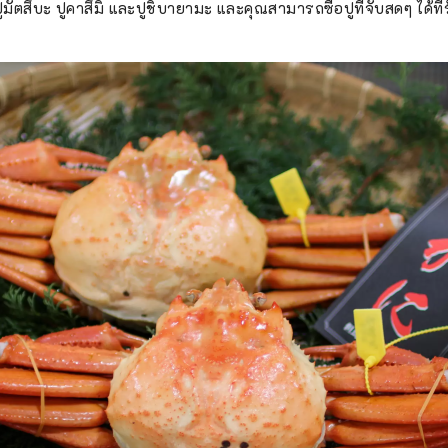
ัตสึบะ ปูคาสึมิ และปูชิบายามะ และคุณสามารถซื้อปูที่จับสดๆ ได้ที่