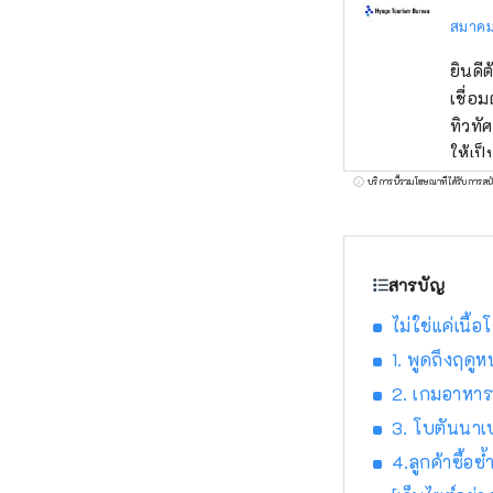
สมาคม
ยินดี
เชื่อ
ทิวทั
ให้เป
ร็อคโค แบรนด์โกเบที่มีชื่อเสียงระดับโลก KOBE BEEF ซึ่งมีความหมายเห
บริการนี้รวมโฆษณาที่ได้รับการสน
มะ เป
จะทำให้คุณประหลาดใจ
ปราก
สารบัญ
จิตใจ คุณสามารถพบกับเสียงที่น่าจดจำ เช่น เสียงฟ้าร้องของน้ำวนนารูโตะบนเกาะอาว
และเส
ไม่ใช่แค่เนื้
สมุน
1. พูดถึงฤดูห
ดอกไม้ที่อ
2. เกมอาหารเ
วโงะท
3. โบตันนาเบ
4.ลูกค้าซื้อ