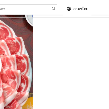
language
ภาษาไทย