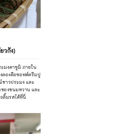
ยวกัง)
อประมงคาซูมิ ภายใน
ต้องลองคือซอฟต์ครีมปู
กรณ์ชาวประมง และ
านของขนมหวาน และ
้มรสได้ที่นี่