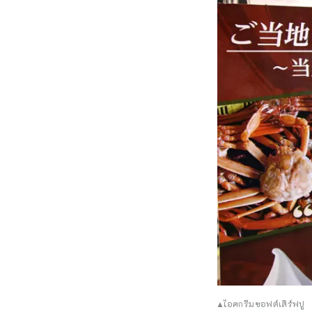
▲ไอศกรีมซอฟต์เสิร์ฟปู