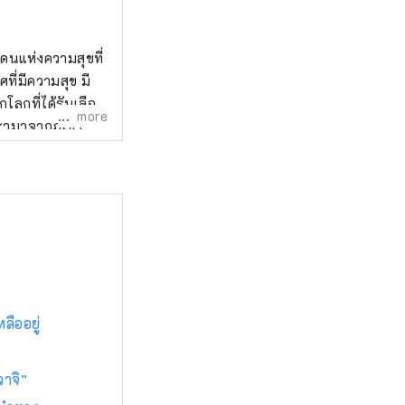
นแดนแห่งความสุขที่
่มีความสุข มี
โลกที่ได้รับเลือก
more
นรามาจากภูเขา
กิ'' คืออัญมณีที่
ลายร่างกายและ
ในสวน
่นสมุนไพรและ
ลืออยู่
ิน และการดมกลิ่น
วาจิ”