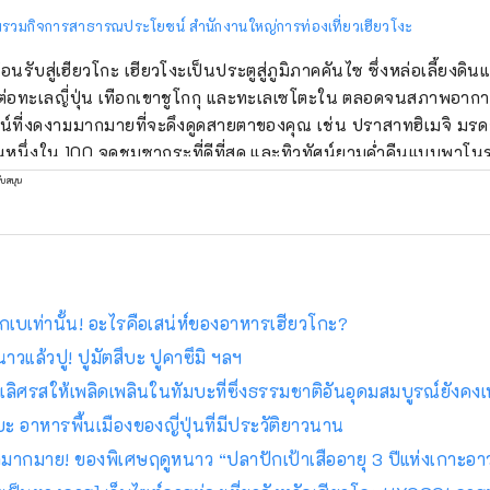
รวมกิจการสาธารณประโยชน์ สำนักงานใหญ่การท่องเที่ยวเฮียวโงะ
ต้อนรับสู่เฮียวโกะ เฮียวโงะเป็นประตูสู่ภูมิภาคคันไซ ซึ่งหล่อเลี้ยงดิ
มต่อทะเลญี่ปุ่น เทือกเขาชูโกกุ และทะเลเซโตะใน ตลอดจนสภาพอากาศที
ศน์ที่งดงามมากมายที่จะดึงดูดสายตาของคุณ เช่น ปราสาทฮิเมจิ มรดก
็นหนึ่งใน 100 จุดชมซากุระที่ดีที่สุด และทิวทัศน์ยามค่ำคืนแบบพาโ
มือนกันกับเนื้อทาจิ
ับสนุน
็นหนึ่งในเนื้อวัวชั้นนำของญี่ปุ่น และข้าวสาเก ``เฮียวโงะ ยามาดะ นิชิ
 อาริมะออนเซ็นเป็นบ่อน้ำพุร้อนที่มีชื่อเสียง และคิโนซากิออนเซ็นก็
ฏอยู่ในวรรณกรรมมากมาย โอบล้อมด้วยธรรมชาติ ให้คุณได้ผ่อนค
าจิ
ียงแบบไดนามิกของเทศกาลดอกไม้ไฟที่จัดขึ้นในสถานที่ต่างๆ ในฤดูร้อน 
อโกเบเท่านั้น! อะไรคือเสน่ห์ของอาหารเฮียวโกะ?
ไพรและสวนพฤกษศาสตร์ในจังหวัด คุณจะได้รับการเยียวยาด้วยกลิ
นาวแล้วปู! ปูมัตสึบะ ปูคาซึมิ ฯลฯ
่อนโยนและน่ารื่นรมย์ตลอดสี่ฤดูกาล เพลิดเพลินไปกับการเดินทางครั้งใหม่ในเฮีย
ลิศรสให้เพลิดเพลินในทัมบะที่ซึ่งธรรมชาติอันอุดมสมบูรณ์ยังคงเห
ี่กระตุ้นสัมผัสทั้งห้าของการมองเห็น การรับรส การสัมผัส การได้ย
ะ อาหารพื้นเมืองของญี่ปุ่นที่มีประวัติยาวนาน
ซ้ำมากมาย! ของพิเศษฤดูหนาว “ปลาปักเป้าเสืออายุ 3 ปีแห่งเกาะอา