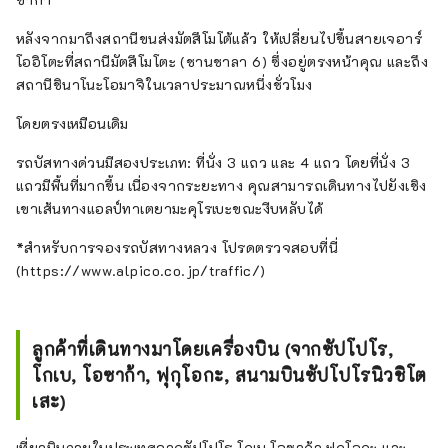
หลังจากมาถึงสถานีขนส่งมัตสึโมโต้แล้ว ให้เปลี่ยนไปขึ้นสายเจอาร์
โออิโตะที่สถานีมัตสึโมโตะ (ชานชาลา 6) ซึ่งอยู่ตรงหน้าคุณ และถึง
สถานีชินาโนะโอมาจิในเวลาประมาณหนึ่งชั่วโมง
โดยตรงเหมือนเดิม
รถบัสทางด่วนมีสองประเภท: ที่นั่ง 3 แถว และ 4 แถว โดยที่นั่ง 3
แถวมีพื้นที่มากขึ้น เนื่องจากระยะทาง คุณสามารถเดินทางไปยังเชิง
เขาเส้นทางแอลป์ทาเตยามะคุโรเบะขณะงีบหลับได้
*สำหรับการจองรถบัสทางหลวง โปรดตรวจสอบที่นี่
(https://www.alpico.co.jp/traffic/)
ลูกค้าที่เดินทางมาโดยเครื่องบิน (จากซัปโปโร,
โกเบ, โอซาก้า, ฟุกุโอกะ, สนามบินซัปโปโรนิวชิโต
เสะ)
เที่ยวบินภายในประเทศจากซัปโปโร โกเบ โอซาก้า ฟุกุโอกะ และ