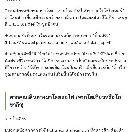
``รถบัสด่วนพิเศษนากาโนะ - สายโอมาจิ/โอกิซาวะ ไรโชไลเนอร์''
ค่าโดยสารเที่ยวเดียวระหว่างสถานีนากาโนะและสถานีโอกิซาวะอยู่
ที่ 3,100 เยนต่อผู้ใหญ่หนึ่งคน
★สะดวกยิ่งขึ้นหากใช้รถด่วน/รถบัสประจำทาง "ตั๋วเสริม"
(http://www.alpen-route.com/_wp/webticket_op1-1)
สำหรับลูกค้าที่ใช้ "ตั๋วเว็บ" เราจะจำหน่าย "ตั๋วเสริม" ที่ให้คุณขึ้นรถ
บัสด่วนที่วิ่งระหว่าง "โอกิซาวะและนากาโนะ" และรถบัสประจำทาง
ที่วิ่งระหว่าง "โอกิซาวะและชินาโนะ โอมาจิ" เมื่อซื้อร่วมกับ "ตั๋วเว็บ"
คุณสามารถขึ้นรถแต่ละคันในวันนั้นได้อย่างราบรื่น
หากคุณเดินทางมาโดยรถไฟ (จากโตเกียวหรือโอ
ซาก้า)
จากโตเกียว
1.นอกเหนือจากการใช้ Hokuriku Shinkansen ที่กล่าวข้างต้นแล้ว