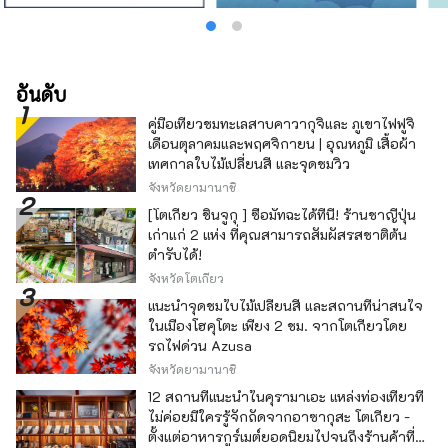
ผู้คนทั่วโลกได้รู้จักเมืองแห่งนี้ซึ่งมีเสน่ห์มากมาย
เช่น อาหารท้องถิ่น เช่น โซบะ เนื้อสัตว์ป่า และผัก
ป่าที่สามารถพบได้เฉพาะในพื้นที่ที่ใกล้ชิด
ธรรมชาติ สาเก เบียร์ท้องถิ่น และ กาแฟที่ชงด้วย
น้ำอร่อย น้ำพุร้อนแบบไปเช้าเย็นกลับ และโรงแรม
อันดับ
บ่อน้ำพุร้อน ฉันคิดว่า เราจะยินดีเป็นอย่างยิ่งหาก
คู่มือเที่ยวชมทะเลสาบคาวากุจิและ ภูเขาไฟฟูจิ
คุณสามารถแบ่งปันสถานที่ท่องเที่ยวของคุณกับ
เดือนตุลาคมและพฤศจิกายน | อุณหภูมิ เสื้อผ้า
เราโดยใช้ #shinanoomachi ขอบคุณ.
เทศกาลใบไม้เปลี่ยนสี และจุดชมวิว
จังหวัดยามานาชิ
[โตเกียว ชินจูกุ ] ซื้อมัทฉะได้ที่นี่! ร้านชาญี่ปุ่น
เก่าแก่ 2 แห่ง ที่คุณสามารถสัมผัสรสชาติต้น
ตำรับได้!
จังหวัดโตเกียว
แนะนำจุดชมใบไม้เปลี่ยนสี และสถานที่น่าสนใจ
ในเมืองโฮคุโตะ เพียง 2 ชม. จากโตเกียวโดย
รถไฟด่วน Azusa
จังหวัดยามานาชิ
12 สถานที่แนะนำในคุรามาเอะ แหล่งท่องเที่ยวที่
ไม่ค่อยมีใครรู้จักถัดจากอาซากุสะ โตเกียว -
ตั้งแต่อาหารกูร์เมต์ยอดนิยมไปจนถึงร้านค้าที่มี