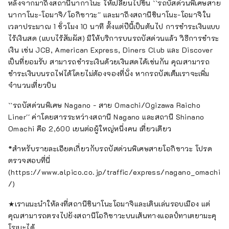
หลังจากมาถึงสถานีนากาโนะ ให้เปลี่ยนไปขึ้น ``รถบัสด่วนพิเศษสาย
นากาโนะ-โอมาจิ/โอกิซาวะ'' และมาถึงสถานีชินาโนะ-โอมาจิใน
เวลาประมาณ 1 ชั่วโมง 10 นาที ตั้งแต่ปีนี้เป็นต้นไป การชำระเงินแบบ
ไร้เงินสด (แบบไร้สัมผัส) มีให้บริการบนรถบัสด่วนแล้ว วิธีการชำระ
เงิน เช่น JCB, American Express, Diners Club และ Discover
เป็นที่ยอมรับ สามารถชำระเงินด้วยเงินสดได้เช่นกัน คุณสามารถ
ชำระเงินบนรถไฟได้โดยไม่ต้องจองที่นั่ง หากรถบัสเต็มเราจะเพิ่ม
จำนวนเที่ยวบิน
``รถบัสด่วนพิเศษ Nagano - สาย Omachi/Ogizawa Raicho
Liner'' ค่าโดยสารระหว่างสถานี Nagano และสถานี Shinano
Omachi คือ 2,600 เยนต่อผู้ใหญ่หนึ่งคน เที่ยวเดียว
*สำหรับรายละเอียดเกี่ยวกับรถบัสด่วนพิเศษสายโอกิซาวะ โปรด
ตรวจสอบที่นี่
(https://www.alpico.co.jp/traffic/express/nagano_omachi
/)
★เราแนะนำให้ลงที่สถานีชินาโนะโอมาจิและเดินเล่นรอบเมือง แต่
คุณสามารถตรงไปยังสถานีโอกิซาวะบนเส้นทางแอลป์ทาเตยามะคุ
โรเบะได้