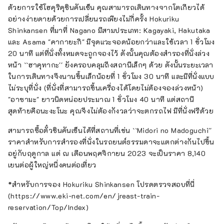
ด้วยการใช้โฮคุริคุชินคันเซ็น คุณสามารถเดินทางจากโตเกียวได้
อย่างง่ายดายด้วยการเปลี่ยนรถเพียงไม่กี่ครั้ง Hokuriku
Shinkansen ที่มาที่ Nagano มีสามประเภท: Kagayaki, Hakutaka
และ Asama "คากายะกิ" มีจุดแวะจอดน้อยกว่าและใช้เวลา 1 ชั่วโมง
20 นาที แต่ที่นั่งทั้งหมดจะถูกจองไว้ ดังนั้นคุณต้องสำรองที่นั่งล่วง
หน้า ``ฮาคุทากะ'' ยังครอบคลุมถึงสถานีเล็กๆ ด้วย ดังนั้นระยะเวลา
ในการเดินทางจึงนานขึ้นเล็กน้อยที่ 1 ชั่วโมง 30 นาที และมีที่นั่งแบบ
ไม่ระบุที่นั่ง (ที่นั่งที่สามารถขึ้นเครื่องได้โดยไม่ต้องจองล่วงหน้า)
"อาซามะ" ยาวนิดหน่อยประมาณ 1 ชั่วโมง 40 นาที แต่สถานี
สุดท้ายคือนะงะโนะ คุณจึงไม่ต้องกังวลว่าจะตกรถไฟ มีที่นั่งฟรีด้วย
สามารถซื้อตั๋วชินคันเซ็นได้ที่สถานที่เช่น ``Midori no Madoguchi''
ราคาสำหรับการสำรองที่นั่งในรถยนต์ธรรมดาจะแตกต่างกันไปขึ้น
อยู่กับฤดูกาล แต่ ณ เดือนพฤศจิกายน 2023 จะเป็นราคา 8,140
เยนต่อผู้ใหญ่หนึ่งคนต่อเที่ยว
*สำหรับการจอง Hokuriku Shinkansen โปรดตรวจสอบที่นี่
(https://www.eki-net.com/en/jreast-train-
reservation/Top/Index)