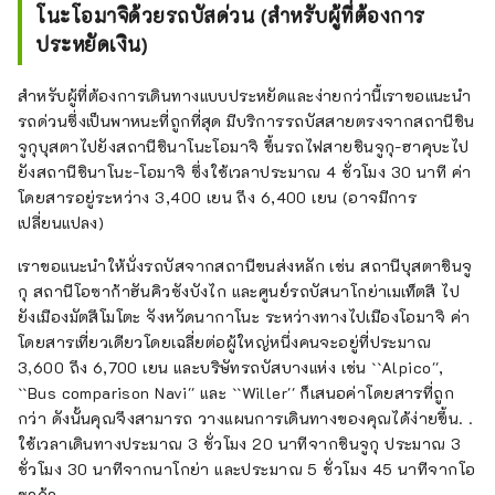
โนะโอมาจิด้วยรถบัสด่วน (สำหรับผู้ที่ต้องการ
ประหยัดเงิน)
สำหรับผู้ที่ต้องการเดินทางแบบประหยัดและง่ายกว่านี้เราขอแนะนำ
รถด่วนซึ่งเป็นพาหนะที่ถูกที่สุด มีบริการรถบัสสายตรงจากสถานีชิน
จูกุบุสตาไปยังสถานีชินาโนะโอมาจิ ขึ้นรถไฟสายชินจูกุ-ฮาคุบะไป
ยังสถานีชินาโนะ-โอมาจิ ซึ่งใช้เวลาประมาณ 4 ชั่วโมง 30 นาที ค่า
โดยสารอยู่ระหว่าง 3,400 เยน ถึง 6,400 เยน (อาจมีการ
เปลี่ยนแปลง)
เราขอแนะนำให้นั่งรถบัสจากสถานีขนส่งหลัก เช่น สถานีบุสตาชินจู
กุ สถานีโอซาก้าฮันคิวซังบังไก และศูนย์รถบัสนาโกย่าเมเท็ตสึ ไป
ยังเมืองมัตสึโมโตะ จังหวัดนากาโนะ ระหว่างทางไปเมืองโอมาจิ ค่า
โดยสารเที่ยวเดียวโดยเฉลี่ยต่อผู้ใหญ่หนึ่งคนจะอยู่ที่ประมาณ
3,600 ถึง 6,700 เยน และบริษัทรถบัสบางแห่ง เช่น ``Alpico'',
``Bus comparison Navi'' และ ``Willer'' ก็เสนอค่าโดยสารที่ถูก
กว่า ดังนั้นคุณจึงสามารถ วางแผนการเดินทางของคุณได้ง่ายขึ้น. .
ใช้เวลาเดินทางประมาณ 3 ชั่วโมง 20 นาทีจากชินจูกุ ประมาณ 3
ชั่วโมง 30 นาทีจากนาโกย่า และประมาณ 5 ชั่วโมง 45 นาทีจากโอ
ซาก้า