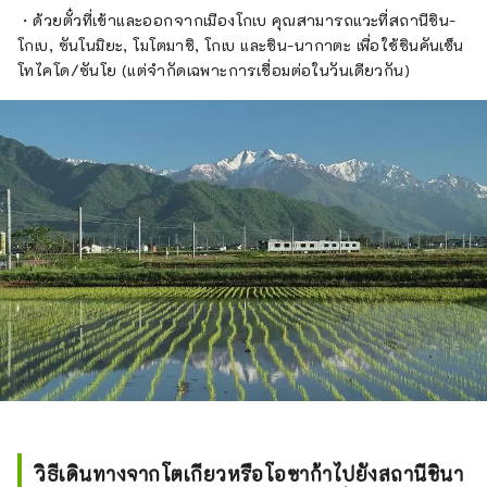
・ด้วยตั๋วที่เข้าและออกจากเมืองโกเบ คุณสามารถแวะที่สถานีชิน-
โกเบ, ซันโนมิยะ, โมโตมาชิ, โกเบ และชิน-นากาตะ เพื่อใช้ชินคันเซ็น
โทไคโด/ซันโย (แต่จำกัดเฉพาะการเชื่อมต่อในวันเดียวกัน)
วิธีเดินทางจากโตเกียวหรือโอซาก้าไปยังสถานีชินา