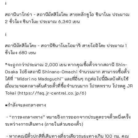
↓
สถานีนาโกย่า - สถานีมัตสึโมโตะ สายหลักชูโอ ชินาโนะ ประมาณ
2 ชั่วโมง ชินาโนะ ประมาณ 6,340 เยน
↓
สถานีมัตสึโมโตะ - สถานีชินาโนะโอมาจิ สายโออิโตะ ประมาณ 1
ชั่วโมง 680 เยน
*จะถูกกว่าประมาณ 2,000 เยน หากคุณซื้อตั๋วจากสถานี Shin-
Osaka ไปยังสถานี Shinano-Omachi จำนวนมาก สามารถซื้อตั๋ว
ได้ที่ ``Midori no Madoguchi'' และที่อื่นๆ กฎต่อไปนี้มีผลบังคับใช้
เมื่อแวะจอดกลางคันด้วยตั๋วที่ซื้อจำนวนมาก โปรดทราบ โปรดดู JR
Tokai (https://faq.jr-central.co.jp/6)
●กำลังจะลงกลางทาง
・“การลงกลางทาง” หมายถึงการออกจากประตูตรวจตั๋วหนึ่งครั้ง
ระหว่างการเดินทาง (ภายในส่วนของตั๋ว)
・หากคุณมีตั๋วปกติที่เดินทางเที่ยวเดียวระยะทางเกิน 100 กม. คุณ