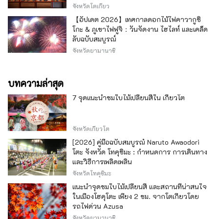
เอกลักษณ์ -
จังหวัดโตเกียว
【อัปเดต 2026】เทศกาลดอกไม้ไฟคาวากูชิ
โกะ & ภูเขาไฟฟูจิ：วันจัดงาน ไฮไลท์ และเคล็ด
ลับฉบับสมบูรณ์
จังหวัดยามานาชิ
บทความล่าสุด
7 จุดแนะนำชมใบไม้เปลี่ยนสีใน เกียวโต
จังหวัดเกียวโต
[2026] คู่มือฉบับสมบูรณ์ Naruto Awaodori
โตะ จังหวัด โทคุชิมะ : กำหนดการ การเดินทาง
และวิธีการเพลิดเพลิน
จังหวัดโทคุชิมะ
แนะนำจุดชมใบไม้เปลี่ยนสี และสถานที่น่าสนใจ
ในเมืองโฮคุโตะ เพียง 2 ชม. จากโตเกียวโดย
รถไฟด่วน Azusa
จังหวัดยามานาชิ