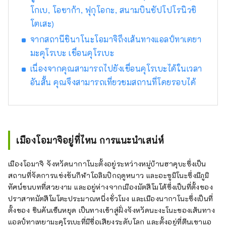
น้ำ การตั้งแคมป์ และซาวน่าที่ทะเลสาบอาโอกิ
โกเบ, โอซาก้า, ฟุกุโอกะ, สนามบินซัปโปโรนิวชิ
ทะเลสาบนาคัตสึนะ และทะเลสาบคิซากิในชินา
โตเสะ)
โนะโอมาจิ ที่น้ำสวยมาสุ ชินาโนะ โอมาจิตั้งอยู่
จากสถานีชินาโนะโอมาจิถึงเส้นทางแอลป์ทาเตยา
ทางตะวันตกเฉียงเหนือของจังหวัดนากาโน่ โดยมี
มะคุโรเบะ เขื่อนคุโรเบะ
เมืองนากาโน่ทางทิศตะวันออก จังหวัดโทยามะ
ทางทิศตะวันตก เมืองมัตสึโมโตะทางทิศใต้ และ
เนื่องจากคุณสามารถไปยังเขื่อนคุโรเบะได้ในเวลา
หมู่บ้านฮาคุบะทางทิศเหนือ ทำให้สะดวกยิ่งขึ้นที่
อันสั้น คุณจึงสามารถเที่ยวชมสถานที่โดยรอบได้
จะใช้เป็นฐานสำหรับการท่องเที่ยวของคุณ การ
เดินทาง เราอยากให้ผู้คนทั่วโลกได้รู้จักเมืองแห่ง
นี้ซึ่งมีเสน่ห์มากมาย เช่น อาหารท้องถิ่น เช่น
โซบะ เนื้อสัตว์ป่า และผักป่าที่สามารถพบได้
เฉพาะในพื้นที่ที่ใกล้ชิดธรรมชาติ สาเก เบียร์ท้อง
เมืองโอมาจิอยู่ที่ไหน การแนะนำเสน่ห์
ถิ่น และ กาแฟที่ชงด้วยน้ำอร่อย น้ำพุร้อนแบบไป
เช้าเย็นกลับ และโรงแรมบ่อน้ำพุร้อน ฉันคิดว่า
เมืองโอมาจิ จังหวัดนากาโนะตั้งอยู่ระหว่างหมู่บ้านฮาคุบะซึ่งเป็น
เราจะยินดีเป็นอย่างยิ่งหากคุณสามารถแบ่งปัน
สถานที่จัดการแข่งขันกีฬาโอลิมปิกฤดูหนาว และอะซูมิโนะซึ่งมีภูมิ
สถานที่ท่องเที่ยวของคุณกับเราโดยใช้
ทัศน์ชนบทที่สวยงาม และอยู่ห่างจากเมืองมัตสึโมโต้ซึ่งเป็นที่ตั้งของ
#shinanoomachi ขอบคุณ.
ปราสาทมัตสึโมโตะประมาณหนึ่งชั่วโมง และเมืองนากาโนะซึ่งเป็นที่
ตั้งของ ชินคันเซ็นหยุด เป็นทางเข้าสู่ฝั่งจังหวัดนะงะโนะของเส้นทาง
แอลป์ทาเทยามะคุโรเบะที่มีชื่อเสียงระดับโลก และตั้งอยู่ที่ตีนเขาแอ