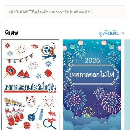
เล่นรอบเมืองประวัติศาสตร์พร้อมสัมผัสธรรมชาติ
ไปด้วย เป็นเมืองเล็กๆ ที่มีประชากรเพียงไม่ถึง
หน้าเว็บไซต์นี้ใช้เครื่องมือแปลภาษาอัตโนมัติบางส่วน
30,000 คน และมักเรียกนักท่องเที่ยวว่า ``ชินา
โนะ โอมาจิ'' ซึ่งเป็นชื่อสถานีหลักของเมืองโอมาจิ
ชินาโนะ โอมาจิยังอยู่ที่ตีน ``เส้นทางแอลป์ทาเต
พิเศษ
ดูเพิ่มเติม
ยามะคุโรเบะ'' ซึ่งเป็นเส้นทางท่องเที่ยวบนภูเขาที่
คุณสามารถเดินผ่าน ``โอตานิที่เต็มไปด้วยหิมะใน
ฤดูใบไม้ผลิ'' ที่มีชื่อเสียงระดับโลก และ ``การ
ปล่อยน้ำเที่ยวชมเขื่อนคุโรเบะ'' ใน ฤดูร้อนและ
ต้อนรับนักท่องเที่ยวปีละเกือบ 1 ล้านคน อีกทั้งยัง
เป็นเมืองที่ นอกจากนี้เรายังมีผู้เยี่ยมชมจำนวน
มากที่มาเยือนเทือกเขาแอลป์ทางตอนเหนือ ซึ่งเป็น
เทือกเขาที่มีความสูง 3,000 เมตร รวมถึงนักท่อง
เที่ยวที่เพลิดเพลินกับกิจกรรมทางน้ำ การตั้งแคมป์
และซาวน่าที่ทะเลสาบอาโอกิ ทะเลสาบนาคัตสึนะ
และทะเลสาบคิซากิในชินาโนะโอมาจิ ที่น้ำสวยมา
สุ ชินาโนะ โอมาจิตั้งอยู่ทางตะวันตกเฉียงเหนือ
ของจังหวัดนากาโน่ โดยมีเมืองนากาโน่ทางทิศ
ตะวันออก จังหวัดโทยามะทางทิศตะวันตก เมือ
งมัตสึโมโตะทางทิศใต้ และหมู่บ้านฮาคุบะทางทิศ
เหนือ ทำให้สะดวกยิ่งขึ้นที่จะใช้เป็นฐานสำหรับ
การท่องเที่ยวของคุณ การเดินทาง เราอยากให้