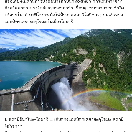
มีชื่อเสียงในด้านการปล่อยน้ำให้กับนักท่องเที่ยว การเดินทางจาก
จังหวัดนากาโน่จะใกล้และสะดวกกว่า เขื่อนคุโรเบะสามารถเข้าถึง
ได้ภายใน 16 นาทีโดยรถบัสไฟฟ้าจากสถานีโอกิซาวะ บนเส้นทาง
แอลป์ทาเตยามะคุโรเบะในเมืองโอมาจิ
1. สถานีชินาโนะ-โอมาจิ → เส้นทางแอลป์ทาเตยามะคุโรเบะ สถานี
โอกิซาว่า