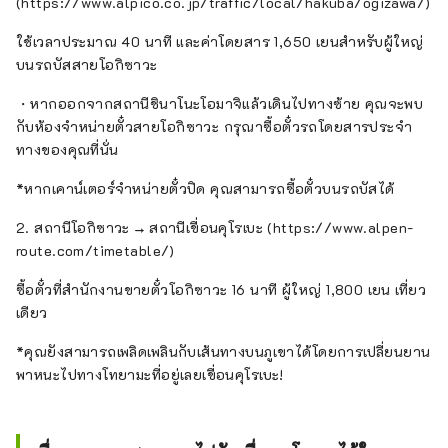
(https://www.alpico.co.jp/traffic/local/hakuba/ogizawa/)
ใช้เวลาประมาณ 40 นาที และค่าโดยสาร 1,650 เยนสำหรับผู้ใหญ่
บนรถบัสสายโอกิซาวะ
・หากออกจากสถานีชินาโนะโอมาจิแล้วเดินไปทางซ้าย คุณจะพบ
กับห้องจำหน่ายตั๋วสายโอกิซาวะ กรุณาซื้อตั๋วรถโดยสารประจำ
ทางของคุณที่นั่น
*หากเคาน์เตอร์จำหน่ายตั๋วปิด คุณสามารถซื้อตั๋วบนรถบัสได้
2. สถานีโอกิซาวะ → สถานีเขื่อนคุโรเบะ (https://www.alpen-
route.com/timetable/)
ซื้อตั๋วที่สำนักงานขายตั๋วโอกิซาวะ 16 นาที ผู้ใหญ่ 1,800 เยน เที่ยว
เดียว
*คุณยังสามารถเพลิดเพลินกับเส้นทางบนภูเขาได้โดยการเปลี่ยนยาน
พาหนะไปทางโทยามะที่อยู่เลยเขื่อนคุโรเบะ!