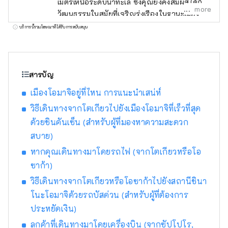
เมตรเหนือระดับน้ำทะเล ซึ่งคุณยังคงสัมผัสได้ถึง
more
วัฒนธรรมในสมัยที่เจริญรุ่งเรืองในฐานะเมือง
หลังเมืองเมื่อนานมาแล้ว ชินาโนะ โอมาจิมี
บริการนี้รวมโฆษณาที่ได้รับการสนับสนุน
เอกลักษณ์เฉพาะด้วยทิวทัศน์อันน่าประทับใจของ
เทือกเขาแอลป์ตอนเหนือเมื่อมองจากเมือง ความ
ใกล้ชิดกับธรรมชาติอันงดงาม และความสามารถ
ในการเดินเล่นรอบเมืองประวัติศาสตร์พร้อม
สารบัญ
สัมผัสธรรมชาติไปด้วย เป็นเมืองเล็กๆ ที่มี
เมืองโอมาจิอยู่ที่ไหน การแนะนำเสน่ห์
ประชากรเพียงไม่ถึง 30,000 คน และมักเรียกนัก
ท่องเที่ยวว่า ``ชินาโนะ โอมาจิ'' ซึ่งเป็นชื่อสถานี
วิธีเดินทางจากโตเกียวไปยังเมืองโอมาจิที่เร็วที่สุด
หลักของเมืองโอมาจิ ชินาโนะ โอมาจิยังอยู่ที่ตีน
ด้วยชินคันเซ็น (สำหรับผู้ที่มองหาความสะดวก
``เส้นทางแอลป์ทาเตยามะคุโรเบะ'' ซึ่งเป็นเส้นทาง
สบาย)
ท่องเที่ยวบนภูเขาที่คุณสามารถเดินผ่าน ``โอตานิ
หากคุณเดินทางมาโดยรถไฟ (จากโตเกียวหรือโอ
ที่เต็มไปด้วยหิมะในฤดูใบไม้ผลิ'' ที่มีชื่อเสียงระดับ
ซาก้า)
โลก และ ``การปล่อยน้ำเที่ยวชมเขื่อนคุโรเบะ'' ใน
ฤดูร้อนและต้อนรับนักท่องเที่ยวปีละเกือบ 1 ล้าน
วิธีเดินทางจากโตเกียวหรือโอซาก้าไปยังสถานีชินา
คน อีกทั้งยังเป็นเมืองที่ นอกจากนี้เรายังมีผู้เยี่ยม
โนะโอมาจิด้วยรถบัสด่วน (สำหรับผู้ที่ต้องการ
ชมจำนวนมากที่มาเยือนเทือกเขาแอลป์ทางตอน
ประหยัดเงิน)
เหนือ ซึ่งเป็นเทือกเขาที่มีความสูง 3,000 เมตร
ลูกค้าที่เดินทางมาโดยเครื่องบิน (จากซัปโปโร,
รวมถึงนักท่องเที่ยวที่เพลิดเพลินกับกิจกรรมทาง