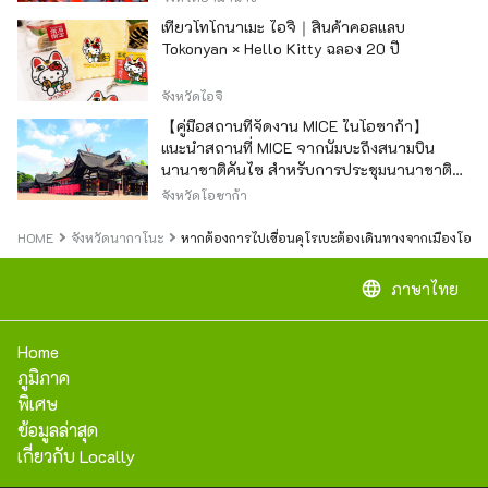
เที่ยวโทโกนาเมะ ไอจิ｜สินค้าคอลแลบ
Tokonyan × Hello Kitty ฉลอง 20 ปี
จังหวัดไอจิ
【คู่มือสถานที่จัดงาน MICE ในโอซาก้า】
แนะนำสถานที่ MICE จากนัมบะถึงสนามบิน
นานาชาติคันไซ สำหรับการประชุมนานาชาติ
และกิจกรรมองค์กร
จังหวัดโอซาก้า
HOME
จังหวัดนากาโนะ
หากต้องการไปเขื่อนคุโรเบะต้องเดินทางจากเมืองโอมา
language
ภาษาไทย
Home
ภูมิภาค
พิเศษ
ข้อมูลล่าสุด
เกี่ยวกับ Locally