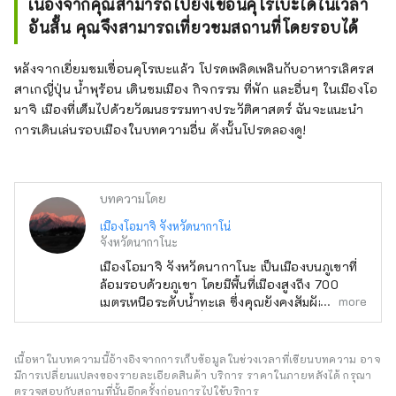
เนื่องจากคุณสามารถไปยังเขื่อนคุโรเบะได้ในเวลา
อันสั้น คุณจึงสามารถเที่ยวชมสถานที่โดยรอบได้
หลังจากเยี่ยมชมเขื่อนคุโรเบะแล้ว โปรดเพลิดเพลินกับอาหารเลิศรส
สาเกญี่ปุ่น น้ำพุร้อน เดินชมเมือง กิจกรรม ที่พัก และอื่นๆ ในเมืองโอ
มาจิ เมืองที่เต็มไปด้วยวัฒนธรรมทางประวัติศาสตร์ ฉันจะแนะนำ
การเดินเล่นรอบเมืองในบทความอื่น ดังนั้นโปรดลองดู!
บทความโดย
เมืองโอมาจิ จังหวัดนากาโน่
จังหวัดนากาโนะ
เมืองโอมาจิ จังหวัดนากาโนะ เป็นเมืองบนภูเขาที่
ล้อมรอบด้วยภูเขา โดยมีพื้นที่เมืองสูงถึง 700
more
เมตรเหนือระดับน้ำทะเล ซึ่งคุณยังคงสัมผัสได้ถึง
วัฒนธรรมในสมัยที่เจริญรุ่งเรืองในฐานะเมืองหลัง
เมืองเมื่อนานมาแล้ว ชินาโนะ โอมาจิมีเอกลักษณ์
เฉพาะด้วยทิวทัศน์อันน่าประทับใจของเทือกเขา
เนื้อหาในบทความนี้อ้างอิงจากการเก็บข้อมูลในช่วงเวลาที่เขียนบทความ อาจ
แอลป์ตอนเหนือเมื่อมองจากเมือง ความใกล้ชิดกับ
มีการเปลี่ยนแปลงของรายละเอียดสินค้า บริการ ราคาในภายหลังได้ กรุณา
ธรรมชาติอันงดงาม และความสามารถในการเดิน
ตรวจสอบกับสถานที่นั้นอีกครั้งก่อนการไปใช้บริการ