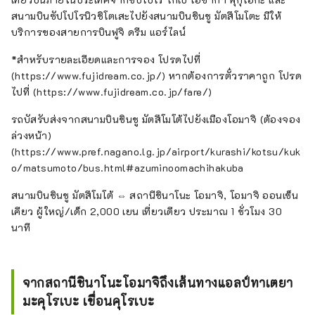
สนามบินซัปโปโรนิวชิโตเสะไปยังสนามบินชินชู มัตสึโมโตะ มีให้
บริการของสายการบินฟูจิ ดรีม แอร์ไลน์
*สำหรับรายละเอียดและการจอง โปรดไปที่
(https://www.fujidream.co.jp/) หากต้องการตั๋วราคาถูก โปรด
ไปที่ (https://www.fujidream.co.jp/fare/)
รถบัสรับส่งจากสนามบินชินชู มัตสึโมโต้ไปยังเมืองโอมาจิ (ต้องจอง
ล่วงหน้า)
(https://www.pref.nagano.lg.jp/airport/kurashi/kotsu/kuk
o/matsumoto/bus.html#azuminoomachihakuba
สนามบินชินชู มัตสึโมโต้ ⇔ สถานีชินาโนะ โอมาจิ, โอมาจิ ออนเซ็น
เคียว ผู้ใหญ่/เด็ก 2,000 เยน เที่ยวเดียว ประมาณ 1 ชั่วโมง 30
นาที
จากสถานีชินาโนะโอมาจิถึงเส้นทางแอลป์ทาเตยา
มะคุโรเบะ เขื่อนคุโรเบะ