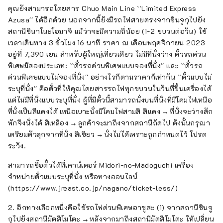
คุณยังสามารถโดยสาร Chuo Main Line ``Limited Express
Azusa'' ได้อีกด้วย นอกจากนี้ยังมีรถไฟสายตรงจากชินจูกุไปยัง
สถานีชินาโนะโอมาจิ แม้ว่าจะมีความถี่น้อย (1-2 ขบวนต่อวัน) ใช้
เวลาเดินทาง 3 ชั่วโมง 16 นาที ราคา ณ เดือนพฤศจิกายน 2023
อยู่ที่ 7,390 เยน สำหรับผู้ใหญ่เที่ยวเดียว ไม่มีที่นั่งว่าง ตั๋วรถด่วน
พิเศษมีสองประเภท: ``ตั๋วรถด่วนพิเศษแบบจองที่นั่ง'' และ ``ตั๋วรถ
ด่วนพิเศษแบบไม่จองที่นั่ง'' อย่างไรก็ตามราคาก็เท่ากัน ``ตั๋วแบบไม่
ระบุที่นั่ง'' คือตั๋วที่ให้คุณโดยสารรถไฟทุกขบวนในวันที่ขึ้นเครื่องได้
แต่ไม่มีที่นั่งแบบระบุที่นั่ง ผู้ที่มีตั๋วนี้สามารถนั่งบนที่นั่งที่มีโคมไฟเหนือ
ที่นั่งเป็นสีแดงได้ เหนือเบาะนั่งมีโคมไฟสามสี สีแดง → ที่นั่งจะว่างสัก
พักจึงนั่งได้ สีเหลือง → ลูกค้าจะมาถึงจากสถานีถัดไป ดังนั้นกรุณา
เตรียมตัวลุกจากที่นั่ง สีเขียว → นั่งไม่ได้เพราะถูกกำหนดไว้ โปรด
ระวัง.
สามารถซื้อตั๋วได้ที่เคาน์เตอร์ Midori-no-Madoguchi เครื่อง
จำหน่ายตั๋วแบบระบุที่นั่ง หรือทางออนไลน์
(https://www.jreast.co.jp/nagano/ticket-less/)
2. อีกทางเลือกหนึ่งคือใช้รถไฟด่วนพิเศษอาซูสะ (1) จากสถานีชินจู
กุไปยังสถานีมัตสึโมโตะ → หลังจากมาถึงสถานีมัตสึโมโตะ ให้เปลี่ยน