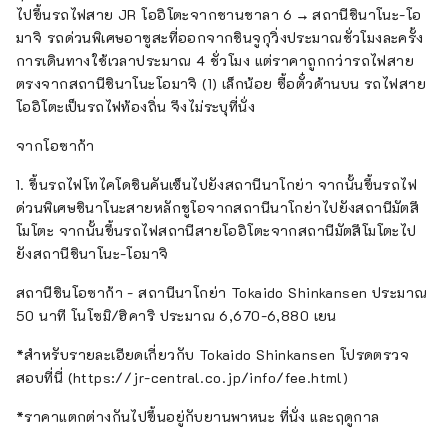
ไปขึ้นรถไฟสาย JR โออิโตะจากชานชาลา 6 → สถานีชินาโนะ-โอ
มาจิ รถด่วนพิเศษอาซูสะที่ออกจากชินจูกุวิ่งประมาณชั่วโมงละครั้ง
การเดินทางใช้เวลาประมาณ 4 ชั่วโมง แต่ราคาถูกกว่ารถไฟสาย
ตรงจากสถานีชินาโนะโอมาจิ (1) เล็กน้อย ซื้อตั๋วด้านบน รถไฟสาย
โออิโตะเป็นรถไฟท้องถิ่น จึงไม่ระบุที่นั่ง
จากโอซาก้า
1. ขึ้นรถไฟโทไคโดชินคันเซ็นไปยังสถานีนาโกย่า จากนั้นขึ้นรถไฟ
ด่วนพิเศษชินาโนะสายหลักชูโอจากสถานีนาโกย่าไปยังสถานีมัตสึ
โมโตะ จากนั้นขึ้นรถไฟสถานีสายโออิโตะจากสถานีมัตสึโมโตะไป
ยังสถานีชินาโนะ-โอมาจิ
สถานีชินโอซาก้า - สถานีนาโกย่า Tokaido Shinkansen ประมาณ
50 นาที โนโซมิ/ฮิคาริ ประมาณ 6,670-6,880 เยน
*สำหรับรายละเอียดเกี่ยวกับ Tokaido Shinkansen โปรดตรวจ
สอบที่นี่ (https://jr-central.co.jp/info/fee.html)
*ราคาแตกต่างกันไปขึ้นอยู่กับยานพาหนะ ที่นั่ง และฤดูกาล