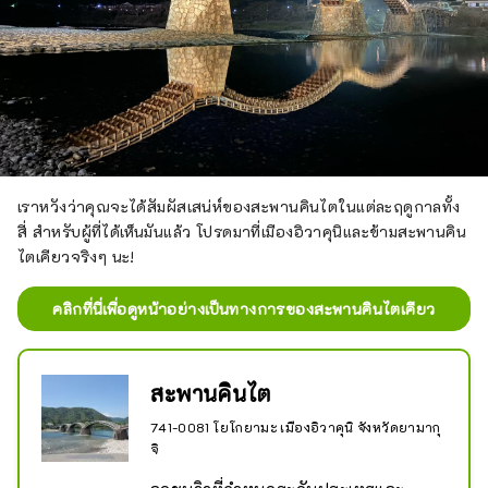
เราหวังว่าคุณจะได้สัมผัสเสน่ห์ของสะพานคินไตในแต่ละฤดูกาลทั้ง
สี่ สำหรับผู้ที่ได้เห็นมันแล้ว โปรดมาที่เมืองอิวาคุนิและข้ามสะพานคิน
ไตเคียวจริงๆ นะ!
คลิกที่นี่เพื่อดูหน้าอย่างเป็นทางการของสะพานคินไตเคียว
สะพานคินไต
741-0081 โยโกยามะ เมืองอิวาคุนิ จังหวัดยามากุ
จิ