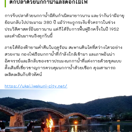
ตกปลาด้วยนกกาน้ำและดอกไม้ไฟ
การจับปลาด้วยนกกาน้ำมีต้นกำเนิดมายาวนาน และว่ากันว่ามีอายุ
ย้อนกลับไปประมาณ 380 ปี แม้ว่าจะถูกระงับชั่วคราวในช่วง
ประวัติศาสตร์อันยาวนาน แต่ก็ได้รับการฟื้นฟูอีกครั้งในปี 1952
และดำเนินมาจนถึงทุกวันนี้
ภายใต้ท้องฟ้ายามค่ำคืนในฤดูร้อน สะพานคินไตที่สว่างไสวอย่าง
สวยงาม กองไฟเรือนกกาน้ำที่กำลังใกล้เข้ามา และภาพอันน่า
อัศจรรย์และลึกลับของชาวประมงนกกาน้ำที่แต่งกายด้วยชุดแบบ
ดั้งเดิมที่เชี่ยวชาญการควบคุมนกกาน้ำด้วยเชือก คุณสามารถ
เพลิดเพลินกับทิวทัศน์
https://ukai.iwakuni-city.net/