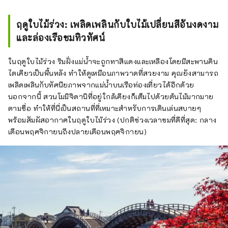
ฤดูใบไม้ร่วง: เพลิดเพลินกับใบไม้เปลี่ยนสีอันงดงาม
และล่องเรือชมทิวทัศน์
ในฤดูใบไม้ร่วง ริมฝั่งแม่น้ำจะถูกทาสีแดงและเหลืองโดยมีสะพานคิน
ไตเคียวเป็นพื้นหลัง ทำให้ดูเหมือนภาพวาดที่สวยงาม คุณยังสามารถ
เพลิดเพลินกับทัศนียภาพจากแม่น้ำบนเรือท่องเที่ยวได้อีกด้วย
นอกจากนี้ สวนโมมิจิดานิที่อยู่ใกล้เคียงก็เต็มไปด้วยต้นไม้มากมาย
ตามชื่อ ทำให้ที่นี่เป็นสถานที่ที่เหมาะสำหรับการเดินเล่นสบายๆ
พร้อมสัมผัสอากาศในฤดูใบไม้ร่วง (ปกติช่วงเวลาชมที่ดีที่สุด: กลาง
เดือนพฤศจิกายนถึงปลายเดือนพฤศจิกายน)