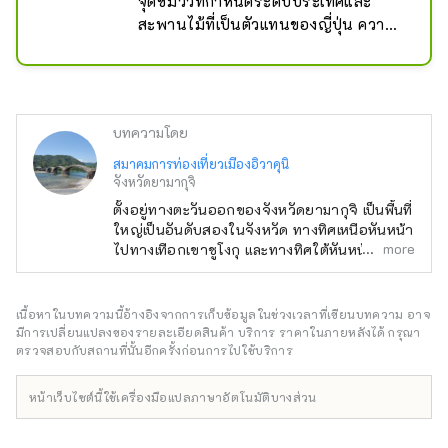
จุดชมวิวที่กำหนดระดับประเทศและ
สะพานไม้ที่เป็นตัวแทนของญี่ปุ่น ความ
ยาวของสะพานตลอดผิวสะพาน 210 
เมตร แนวเส้นตรง 193.3 เมตร ความ
กว้าง 5 เมตร ความสูงของหลักรองรับ 
6.6 เมตร โครงสร้างของสะพานโค้งซึ่ง
บทความโดย
สร้างขึ้นโดยใช้ ``เทคนิคการก่อสร้าง
ด้วยไม้'' โดยใช้สะพานโค้งและ 
สมาคมการท่องเที่ยวเมืองอิวาคุนิ
จังหวัดยามากุจิ
Cassocks มีความประณีตและแปลกใหม่ 
และว่ากันว่าไร้ที่ติแม้จากมุมมองของ
ตั้งอยู่ทางตะวันออกของจังหวัดยามากุจิ เป็นพื้นที่
ใหญ่เป็นอันดับสองในจังหวัด ทางทิศเหนือหันหน้า
วิศวกรรมสะพานสมัยใหม่ ตามที่ชื่อ ``นิ
more
ไปทางเทือกเขาชูโงกุ และทางทิศใต้หันหน้าไป
ชิกิ'' แนะนำ คุณสามารถเพลิดเพลินกับ
ทางทะเลเซโตะใน ทำให้คุณได้สัมผัสกับธรรมชาติ
ทิวทัศน์หลากสีสันของแต่ละฤดูกาล เช่น 
ที่สวยงามของทั้งทะเลและภูเขา
ดอกซากุระในฤดูใบไม้ผลิ ทิวทัศน์ยาม
เนื้อหาในบทความนี้อ้างอิงจากการเก็บข้อมูลในช่วงเวลาที่เขียนบทความ อาจ
ค่ำคืนของการตกปลาด้วยนกกาน้ำและ
มีการเปลี่ยนแปลงของรายละเอียดสินค้า บริการ ราคาในภายหลังได้ กรุณา
ดอกไม้ไฟในฤดูร้อน ใบไม้เปลี่ยนสีในป่า
ตรวจสอบกับสถานที่นั้นอีกครั้งก่อนการไปใช้บริการ
ธรรมชาติของชิโรยามะในฤดูใบไม้ร่วง 
และหิมะปกคลุมในฤดูหนาว
หน้าเว็บไซต์นี้ใช้เครื่องมือแปลภาษาอัตโนมัติบางส่วน