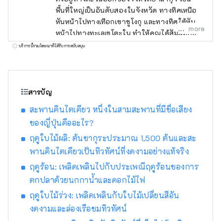
พื้นที่ใหญ่เป็นอันดับสองในจังหวัด ทางทิศเหนือ
หันหน้าไปทางเทือกเขาชูโงกุ และทางทิศใต้หัน
more
หน้าไปทางทะเลเซโตะใน ทำให้คุณได้สัมผัสกับ
ธรรมชาติที่สวยงามของทั้งทะเลและภูเขา
บริการนี้รวมโฆษณาที่ได้รับการสนับสนุน
สารบัญ
สะพานคินไตเคียว หนึ่งในสามสะพานที่มีชื่อเสียง
ของญี่ปุ่นคืออะไร?
ฤดูใบไม้ผลิ: ต้นซากุระประมาณ 1,500 ต้นและสะ
พานคินไตเคียวเป็นทิวทัศน์ที่งดงามอย่างแท้จริง
ฤดูร้อน: เพลิดเพลินไปกับประเพณีฤดูร้อนของการ
ตกปลาด้วยนกกาน้ำและดอกไม้ไฟ
ฤดูใบไม้ร่วง: เพลิดเพลินกับใบไม้เปลี่ยนสีอัน
งดงามและล่องเรือชมทิวทัศน์