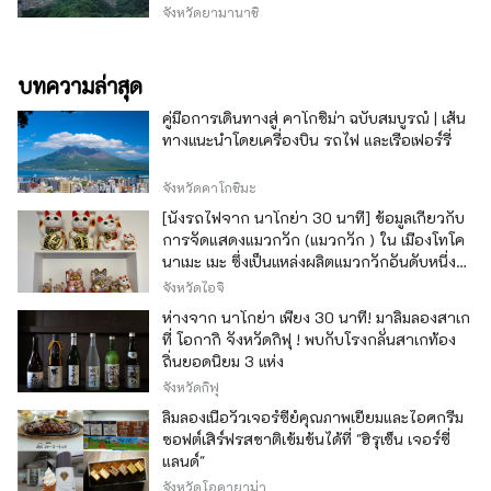
วากุจิ
จังหวัดยามานาชิ
บทความล่าสุด
คู่มือการเดินทางสู่ คาโกชิม่า ฉบับสมบูรณ์ | เส้น
ทางแนะนำโดยเครื่องบิน รถไฟ และเรือเฟอร์รี่
จังหวัดคาโกชิมะ
[นั่งรถไฟจาก นาโกย่า 30 นาที] ข้อมูลเกี่ยวกับ
การจัดแสดงแมวกวัก (แมวกวัก ) ใน เมืองโทโค
นาเมะ เมะ ซึ่งเป็นแหล่งผลิตแมวกวักอันดับหนึ่ง
ของญี่ปุ่น
จังหวัดไอจิ
ห่างจาก นาโกย่า เพียง 30 นาที! มาลิ้มลองสาเก
ที่ โอกากิ จังหวัดกิฟุ ! พบกับโรงกลั่นสาเกท้อง
ถิ่นยอดนิยม 3 แห่ง
จังหวัดกิฟุ
ลิ้มลองเนื้อวัวเจอร์ซีย์คุณภาพเยี่ยมและไอศกรีม
ซอฟต์เสิร์ฟรสชาติเข้มข้นได้ที่ "ฮิรุเซ็น เจอร์ซี่
แลนด์"
จังหวัดโอคายาม่า