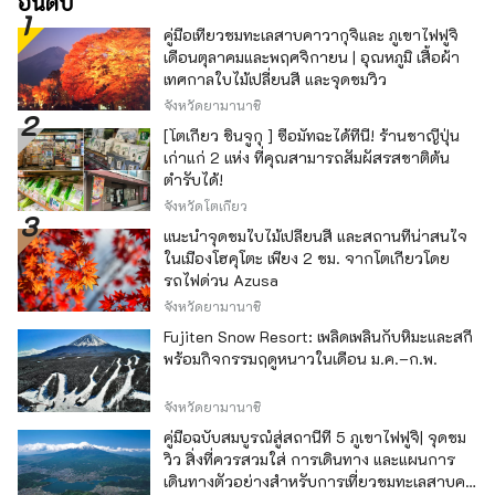
อันดับ
คู่มือเที่ยวชมทะเลสาบคาวากุจิและ ภูเขาไฟฟูจิ
เดือนตุลาคมและพฤศจิกายน | อุณหภูมิ เสื้อผ้า
เทศกาลใบไม้เปลี่ยนสี และจุดชมวิว
จังหวัดยามานาชิ
[โตเกียว ชินจูกุ ] ซื้อมัทฉะได้ที่นี่! ร้านชาญี่ปุ่น
เก่าแก่ 2 แห่ง ที่คุณสามารถสัมผัสรสชาติต้น
ตำรับได้!
จังหวัดโตเกียว
แนะนำจุดชมใบไม้เปลี่ยนสี และสถานที่น่าสนใจ
ในเมืองโฮคุโตะ เพียง 2 ชม. จากโตเกียวโดย
รถไฟด่วน Azusa
จังหวัดยามานาชิ
Fujiten Snow Resort: เพลิดเพลินกับหิมะและสกี
พร้อมกิจกรรมฤดูหนาวในเดือน ม.ค.–ก.พ.
จังหวัดยามานาชิ
คู่มือฉบับสมบูรณ์สู่สถานีที่ 5 ภูเขาไฟฟูจิ| จุดชม
วิว สิ่งที่ควรสวมใส่ การเดินทาง และแผนการ
เดินทางตัวอย่างสำหรับการเที่ยวชมทะเลสาบคา