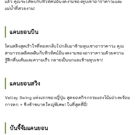
แล้ว คุณจะได้พบกับทิวทัศน์อันงดงามของหุบเขาอาราคาวะและ
แม่น้ำที่สวยงาม!
แคนยอนบิน
โหนสลิงสุดเร้าใจที่ทอดกลับไปกลับมาข้ามหุบเขาอาราคาวะ คุณ
สามารถเพลิดเพลินกับทิวทัศน์อันงดงามของอาราคาวะด้วยความ
รู้สึกตื่นเต้นและความเร็ว กลายเป็นนกและข้ามหุบเขา!
แคนยอนสวิง
Valley Swing แห่งแรกของญี่ปุ่น สุดยอดกิจกรรมแรงโน้มถ่วงพร้อม
การตก + ชิงช้าขนาดใหญ่พิเศษ! ในที่สุดที่นี่!
บันจี้จัมแคนยอน