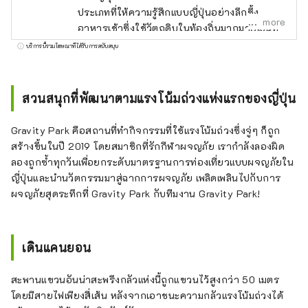
ประเภทที่ให้ความรู้สึกแบบญี่ปุ่นอย่างลึกซึ้ง
more
อาหารเช้าซึ่งใช้วัตถุดิบในท้องถิ่นมากมายเป็นที่
นิยม ห้องแป้งแห่งอนาคตที่ดูเหมือนอยู่ในยาน
บริการนี้รวมโฆษณาที่ได้รับการสนับสนุน
อวกาศ ห้องอาบน้ำส่วนตัวที่คุณสามารถ
เพลิดเพลินไปพร้อมกับสัมผัสธรรมชาติ พื้นที่ที่มี
เตาฟืนเพื่อให้ร่างกายและจิตใจอบอุ่น ตกแต่ง
สวนสนุกที่พัฒนาตามแรงโน้มถ่วงแห่งแรกของญี่ปุ่น
ด้วยดอกไม้ป่าที่เงียบสงบแต่งดงามและแข็งแกร่ง
เดิน 8 นาทีจากสถานีเซบุจิจิบุ ที่พักไม่รวมอาหาร
Gravity Park คือสถานที่ทำกิจกรรมที่ใช้แรงโน้มถ่วงซึ่งจู่ๆ ก็ถูก
และอาหารเช้า ผู้ได้รับรางวัล OMOTENASHI
สร้างขึ้นในปี 2019 โดยสมาชิกที่รักกีฬาผจญภัย เรากำลังลองผิด
Selection ปี 2022
ลองถูกซ้ำทุกวันเพื่อยกระดับมาตรฐานการท่องเที่ยวแบบผจญภัยใน
ญี่ปุ่นและนำนวัตกรรมมาสู่ฉากการผจญภัย เพลิดเพลินไปกับการ
ผจญภัยสุดระทึกที่ Gravity Park กับทีมงาน Gravity Park!
เดินแคนยอน
สะพานแขวนอันน่าสะพรึงกลัวแห่งนี้ถูกแขวนไว้สูงกว่า 50 เมตร
โดยมีสายไฟเพียงสี่เส้น หลังจากเอาชนะความกลัวแรงโน้มถ่วงได้