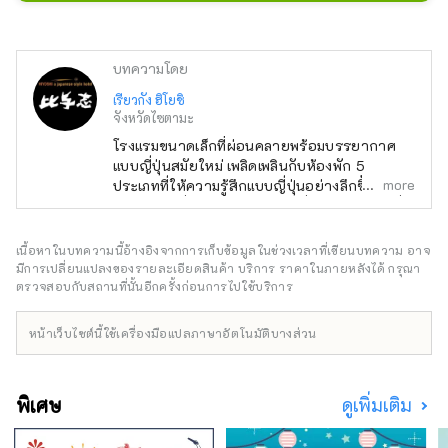
สามารถเพลิดเพลินกับกิจกรรมที่น่าตื่น
เต้นท่ามกลางธรรมชาติอันยิ่งใหญ่ของ
หุบเขา Arakawa
บทความโดย
เรียวกัง ฮิโยชิ
จังหวัดไซตามะ
โรงแรมขนาดเล็กที่ผ่อนคลายพร้อมบรรยากาศ
แบบญี่ปุ่นสมัยใหม่ เพลิดเพลินกับห้องพัก 5
more
ประเภทที่ให้ความรู้สึกแบบญี่ปุ่นอย่างลึกซึ้ง
อาหารเช้าซึ่งใช้วัตถุดิบในท้องถิ่นมากมายเป็นที่
นิยม ห้องแป้งแห่งอนาคตที่ดูเหมือนอยู่ในยาน
อวกาศ ห้องอาบน้ำส่วนตัวที่คุณสามารถ
เนื้อหาในบทความนี้อ้างอิงจากการเก็บข้อมูลในช่วงเวลาที่เขียนบทความ อาจ
เพลิดเพลินไปพร้อมกับสัมผัสธรรมชาติ พื้นที่ที่มีเตา
มีการเปลี่ยนแปลงของรายละเอียดสินค้า บริการ ราคาในภายหลังได้ กรุณา
ฟืนเพื่อให้ร่างกายและจิตใจอบอุ่น ตกแต่งด้วย
ตรวจสอบกับสถานที่นั้นอีกครั้งก่อนการไปใช้บริการ
ดอกไม้ป่าที่เงียบสงบแต่งดงามและแข็งแกร่ง เดิน
8 นาทีจากสถานีเซบุจิจิบุ ที่พักไม่รวมอาหารและ
หน้าเว็บไซต์นี้ใช้เครื่องมือแปลภาษาอัตโนมัติบางส่วน
อาหารเช้า ผู้ได้รับรางวัล OMOTENASHI
Selection ปี 2022
พิเศษ
ดูเพิ่มเติม