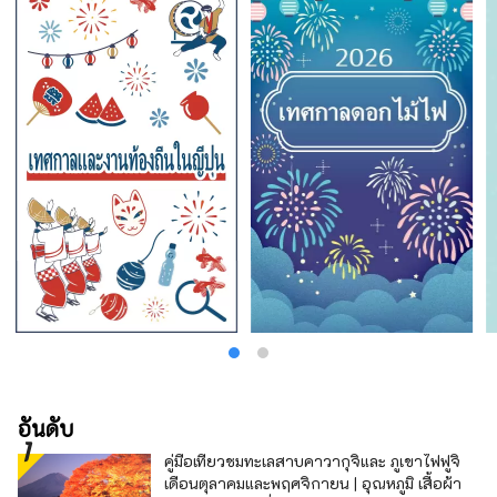
อันดับ
คู่มือเที่ยวชมทะเลสาบคาวากุจิและ ภูเขาไฟฟูจิ
เดือนตุลาคมและพฤศจิกายน | อุณหภูมิ เสื้อผ้า