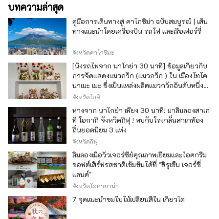
บทความล่าสุด
คู่มือการเดินทางสู่ คาโกชิม่า ฉบับสมบูรณ์ | เส้น
ทางแนะนำโดยเครื่องบิน รถไฟ และเรือเฟอร์รี่
จังหวัดคาโกชิมะ
[นั่งรถไฟจาก นาโกย่า 30 นาที] ข้อมูลเกี่ยวกับ
การจัดแสดงแมวกวัก (แมวกวัก ) ใน เมืองโทโค
นาเมะ เมะ ซึ่งเป็นแหล่งผลิตแมวกวักอันดับหนึ่ง
ของญี่ปุ่น
จังหวัดไอจิ
ห่างจาก นาโกย่า เพียง 30 นาที! มาลิ้มลองสาเก
ที่ โอกากิ จังหวัดกิฟุ ! พบกับโรงกลั่นสาเกท้อง
ถิ่นยอดนิยม 3 แห่ง
จังหวัดกิฟุ
ลิ้มลองเนื้อวัวเจอร์ซีย์คุณภาพเยี่ยมและไอศกรีม
ซอฟต์เสิร์ฟรสชาติเข้มข้นได้ที่ "ฮิรุเซ็น เจอร์ซี่
แลนด์"
จังหวัดโอคายาม่า
7 จุดแนะนำชมใบไม้เปลี่ยนสีใน เกียวโต