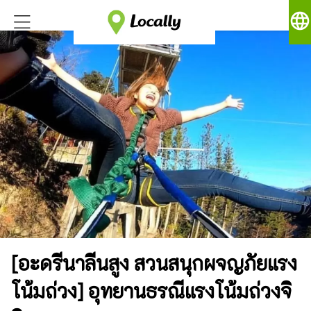
language
[อะดรีนาลีนสูง สวนสนุกผจญภัยแรง
โน้มถ่วง] อุทยานธรณีแรงโน้มถ่วงจิ