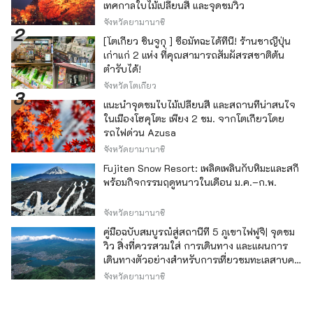
เทศกาลใบไม้เปลี่ยนสี และจุดชมวิว
จังหวัดยามานาชิ
[โตเกียว ชินจูกุ ] ซื้อมัทฉะได้ที่นี่! ร้านชาญี่ปุ่น
เก่าแก่ 2 แห่ง ที่คุณสามารถสัมผัสรสชาติต้น
ตำรับได้!
จังหวัดโตเกียว
แนะนำจุดชมใบไม้เปลี่ยนสี และสถานที่น่าสนใจ
ในเมืองโฮคุโตะ เพียง 2 ชม. จากโตเกียวโดย
รถไฟด่วน Azusa
จังหวัดยามานาชิ
Fujiten Snow Resort: เพลิดเพลินกับหิมะและสกี
พร้อมกิจกรรมฤดูหนาวในเดือน ม.ค.–ก.พ.
จังหวัดยามานาชิ
คู่มือฉบับสมบูรณ์สู่สถานีที่ 5 ภูเขาไฟฟูจิ| จุดชม
วิว สิ่งที่ควรสวมใส่ การเดินทาง และแผนการ
เดินทางตัวอย่างสำหรับการเที่ยวชมทะเลสาบคา
วากุจิ
จังหวัดยามานาชิ