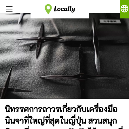
language
นิทรรศการถาวรเกี่ยวกับเครื่องมือ
นินจาที่ใหญ่ที่สุดในญี่ปุ่น สวนสนุก