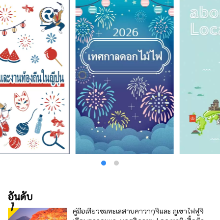
และศิลปะการต่อสู้เหนือมนุษย์ แต่ในฮิกาชิอาซูมะ
โจ มีภาพลักษณ์ที่แท้จริงที่นอกเหนือไปจากนั้น ที่นี่
เป็นสถานที่ขนาดเล็กที่คุณสามารถเล่นและเรียนรู้
ผ่านนิทรรศการและประสบการณ์ตรงที่บอกเล่า
เรื่องราวที่แท้จริงของพระนิกายชูเก็น เช่น ยามาบู
ชิ นินจาที่เชี่ยวชาญด้านการแพทย์ และนินจาที่ได้
รับความเคารพจากคนในท้องถิ่นที่เสี่ยงชีวิตเพื่อ
รอดชีวิต. มีอาวุธและเครื่องมือนินจาประมาณ
300 ชิ้นจัดแสดงถาวร สินค้าทั้งหมดเป็นของแท้
รวบรวมไม่เพียงแต่จาก Azuma เท่านั้น แต่ยัง
รวบรวมจากทั่วประเทศอีกด้วย นอกจากชูริเคน
และคุซาริกามะแล้ว ยังมีอุปกรณ์จริงอีกมากมายที่
บอกเล่าเรื่องราวของกิจกรรมของนินจา เช่น
อุปกรณ์สำหรับการแทรกซึมและการทำลายล้าง
อุปกรณ์ล้ำยุค อาวุธคาราคุริ และหนังสือนินจุสึ
บนพื้นนิทรรศการ มีการจัดแสดง Projection
Mapping และการโต้ตอบบนพื้นที่แสดงภาพนินจา
Azuma Sanada เป็นครั้งคราว และไฟเพดานก็
เคลื่อนไหวขณะเปลี่ยนสี ทำให้เกิดพื้นที่ที่มีลักษณะ
คล้ายกับศิลปะนินจาเคมี ได้รับการออกแบบเพื่อ
อันดับ
ให้แม้แต่ผู้ที่ไม่สนใจ ในนั้นก็สามารถเพลิดเพลินได้
คู่มือเที่ยวชมทะเลสาบคาวากุจิและ ภูเขาไฟฟูจิ
เมื่อคุณออกจากชั้นนิทรรศการและมุ่งหน้าไปยัง