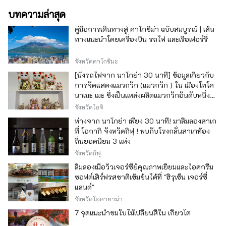
เจ็ดนักขี่ม้าแห่งอาซูมะ หลังจากเพลิดเพลินกับ
บทความล่าสุด
Ninpaku แล้ว โปรดรายงานต่ออนุสาวรีย์แห่งนี้
ว่าคุณได้เป็นนินจาอาซูมะแล้ว
คู่มือการเดินทางสู่ คาโกชิม่า ฉบับสมบูรณ์ | เส้น
ทางแนะนำโดยเครื่องบิน รถไฟ และเรือเฟอร์รี่
จังหวัดคาโกชิมะ
[นั่งรถไฟจาก นาโกย่า 30 นาที] ข้อมูลเกี่ยวกับ
การจัดแสดงแมวกวัก (แมวกวัก ) ใน เมืองโทโค
นาเมะ เมะ ซึ่งเป็นแหล่งผลิตแมวกวักอันดับหนึ่ง
ของญี่ปุ่น
จังหวัดไอจิ
ห่างจาก นาโกย่า เพียง 30 นาที! มาลิ้มลองสาเก
ที่ โอกากิ จังหวัดกิฟุ ! พบกับโรงกลั่นสาเกท้อง
ถิ่นยอดนิยม 3 แห่ง
จังหวัดกิฟุ
ลิ้มลองเนื้อวัวเจอร์ซีย์คุณภาพเยี่ยมและไอศกรีม
ซอฟต์เสิร์ฟรสชาติเข้มข้นได้ที่ "ฮิรุเซ็น เจอร์ซี่
แลนด์"
จังหวัดโอคายาม่า
7 จุดแนะนำชมใบไม้เปลี่ยนสีใน เกียวโต