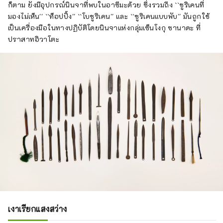
ห้อง หากคุณแกล้งทำเป็นนินจาหรือสายลับและ
ก็ตาม ยังมีอุปกรณ์นินจาที่พบในอาซึมะด้วย ซึ่งรวมถึง ``ชูริเคนที่
ทำภารกิจให้สำเร็จโดยหลบเลเซอร์ภายในเวลาที่
มองไม่เห็น'' ``ท็อปปิ้ง'' ``โบชูริเคน'' และ ``ชูริเคนแบบพับ'' มันถูกใช้
กำหนด คุณก็จะกลายเป็นนินจา Azuma ที่ดีเช่น
เป็นเครื่องมือในทางปฏิบัติโดยนินจาแห่งกลุ่มเซ็นโงกุ ซานาดะ ที่
กัน ที่บริเวณด้านนอกของสถานที่ มีอนุสาวรีย์
ปราสาทอิวาโตะ
ของโทมิซาวะ บุเซ็น โนะ คามิ หนึ่งในเจ็ดนักขี่ม้า
แห่งอาซูมะ หลังจากเพลิดเพลินกับ Ninpaku แล้ว
โปรดรายงานต่ออนุสาวรีย์แห่งนี้ว่าคุณได้เป็น
นินจาอาซูมะแล้ว
เงาเรียกแสงสว่าง