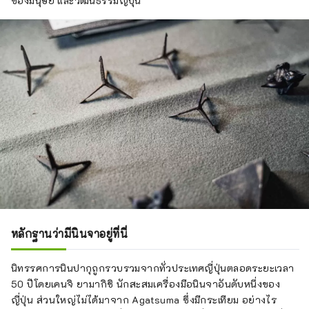
ของมนุษย์ และวัฒนธรรมญี่ปุ่น
มุ่งหน้าไปยังชั้นแหล่งท่องเที่ยว จะมีมุมสัมผัส
ประสบการณ์ชูริเก็งที่คุณสามารถลองขว้างดาว
กระจายเหล็กไปที่เป้าหมายได้ หากคุณทุ่มเท
ความเครียดในแต่ละวันให้กับเป้าหมาย ความ
กังวลและความกังวลทั้งหมดของคุณก็จะหมดไป
ยิ่งไปกว่านั้นคือ VR Chanbara "VS Sanada
Yukimura" คุณสามารถสัมผัสประสบการณ์ความ
แข็งแกร่งของกองทัพของยูกิมูระ ซานาดะ ซึ่งได้
รับการขนานนามว่าเป็น "ทหารที่เก่งที่สุดของ
ญี่ปุ่น" ในสมัยเซ็นโงกุได้ด้วยตัวเอง มันเป็นเกม
ต่อสู้ที่เด็กอายุ 7 ปีขึ้นไปสามารถสัมผัสได้ และ
น่าตื่นเต้นสำหรับทั้งเด็กและผู้ใหญ่ นอกจากนี้
ภายในยังมีการประลองยิงดาวกระจายด้วย
เลเซอร์ โดยผู้เล่นจะถูกแบ่งออกเป็นสองทีมและ
หลักฐานว่ามีนินจาอยู่ที่นี่
เล็งไปที่เป้าหมายที่ติดตั้งเซ็นเซอร์โดยใช้ขั้วดาว
กระจายที่ปล่อยแสงเลเซอร์ สถานที่ท่องเที่ยวที่
ปลอดภัยและง่ายดายที่แม้แต่เด็กเล็กก็สามารถ
นิทรรศการนินปากุถูกรวบรวมจากทั่วประเทศญี่ปุ่นตลอดระยะเวลา
เพลิดเพลินได้ เมื่อคุณขึ้นไปที่ชั้นสอง เครือข่ายกับ
50 ปีโดยเคนจิ ยามากิชิ นักสะสมเครื่องมือนินจาอันดับหนึ่งของ
ดักเลเซอร์ที่เชื่อมโยงกับเซ็นเซอร์จะปรากฏขึ้นใน
ญี่ปุ่น ส่วนใหญ่ไม่ได้มาจาก Agatsuma ซึ่งมีกระเทียม อย่างไร