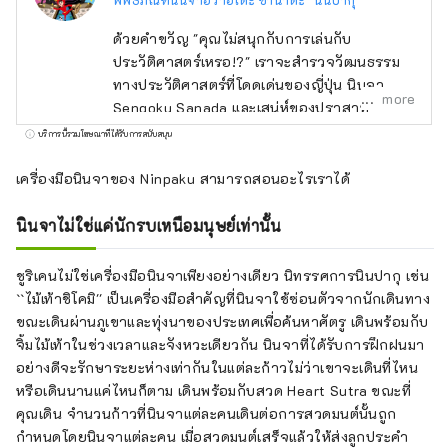
ด้วยคำขวัญ "คุณไม่สนุกกับการเล่นกับ
ประวัติศาสตร์เหรอ!?" เราจะสำรวจวัฒนธรรม
ทางประวัติศาสตร์ที่โดดเด่นของญี่ปุ่น นินจา
more
Sengoku Sanada และเสน่ห์ของปราสาท
Iwabitsu ที่ซ่อนอยู่ใน Higashiazuma-cho
บริการนี้รวมโฆษณาที่ได้รับการสนับสนุน
จังหวัด Gunma เรานำเสนอ สัมผัสประสบการณ์
การท่องเที่ยวอย่างแท้จริง เมื่อพูดถึงนินจา เรา
เครื่องมือนินจาของ Ninpaku สามารถสอนอะไรเราได้
นึกถึงเรื่อง "Sanada Ten Braves" ของ
Sarutobi Sasuke และ Kirigakure Saizo เรื่อง
นินจาไม่ใช่แค่นักรบเหนือมนุษย์เท่านั้น
"Sanada Ten Braves" ฮิกาชิ-อาซูมะ-โจเป็น
บ้านของ "นินจาอาซูมะ ซานาดะ" ซึ่งเป็นต้นแบบ
ชูริเคนไม่ใช่เครื่องมือนินจาเพียงอย่างเดียว นิทรรศการนินปากุ เช่น
ของเรื่องนี้ มีสถานที่ทางประวัติศาสตร์และนิทาน
``ไม้เท้าชิโคมิ'' เป็นเครื่องมือสำคัญที่นินจาใช้ซ่อนตัวจากนักเดินทาง
พื้นบ้านที่ทิ้งรอยเท้าและกิจกรรมต่างๆ ไว้เบื้อง
ขณะเดินผ่านภูเขาและทุ่งนาของประเทศเพื่อค้นหาศัตรู เดินพร้อมกับ
หลัง และยังมีลูกหลานที่สามารถเล่าเรื่องราวให้
จิ้มไม้เท้าในช่วงเวลาและจังหวะเดียวกัน นินจาที่ได้รับการฝึกฝนมา
คุณฟังได้ นินจามีความเกี่ยวข้องกับความ
อย่างดีจะรักษาระยะห่างเท่ากันในแต่ละก้าวไม่ว่าเขาจะเดินที่ไหน
สามารถทางกายภาพและศิลปะการต่อสู้เหนือ
หรือเดินนานแค่ไหนก็ตาม เดินพร้อมกับสวด Heart Sutra ขณะที่
มนุษย์ แต่ในฮิกาชิอาซูมะโจ มีภาพลักษณ์ที่แท้
คุณเดิน จำนวนก้าวที่นินจาแต่ละคนเดินต่อการสวดมนต์นั้นถูก
จริงที่นอกเหนือไปจากนั้น ที่นี่เป็นสถานที่ขนาด
กำหนดโดยนินจาแต่ละคน เมื่อสวดมนต์เสร็จแล้วให้ส่งลูกประคำ