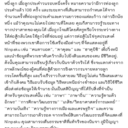
เล็กที่คุณสามารถเล่นและเรียนรู้ผ่านนิทรรศการ
หนึ่งลูก เมื่อลูกประคำวนรอบหนึ่งครั้ง หมายความว่ามีการท่องลูก
และประสบการณ์ตรงที่บอกเล่าเรื่องราวที่แท้จริง
ประคำแล้ว 108 ครั้ง และระยะทางที่เดินสามารถกำหนดได้จาก
ของพระนิกายชูเก็น เช่น ยามาบูชิ นินจาที่
จำนวนครั้งที่ท่องลูกประคำและความยาวของแต่ละก้าว กล่าวอีกนัย
เชี่ยวชาญด้านการแพทย์ และนินจาที่ได้รับความ
หนึ่ง แม้ว่าคุณจะไม่เคยไปสถานที่ใดเลย คุณก็สามารถรู้ระยะทาง
เคารพจากคนในท้องถิ่นที่เสี่ยงชีวิตเพื่อ รอดชีวิต.
จากปราสาทของคุณได้ เมื่อถูกโจมตีโดยศัตรูหรือโจรระหว่างทาง
มีอาวุธและเครื่องมือนินจาประมาณ 300 ชิ้นจัด
ให้ต่อสู้กลับโดยใช้ลูกโซ่ที่ซ่อนอยู่ แต่การต่อสู้ไม่ใช่จุดประสงค์
แสดงถาวร สินค้าทั้งหมดเป็นของแท้ รวบรวมไม่
หน้าที่ของพวกเขาคือการใช้เครื่องมือต่างๆ ที่จัดแสดงอยู่ที่
เพียงแต่จาก Azuma เท่านั้น แต่ยังรวบรวมจาก
Ninpaku เช่น ``คนตาบอด'', ``คาคุเทะ'' และ ``ฮาคุบิชิ'' เพื่อวิ่งหนี
ทั่วประเทศอีกด้วย นอกจากชูริเคนและคุซาริกา
และนำข้อมูลที่พวกเขาค้นคว้ากลับไปยังดินแดนของตน มีชีวิตอยู่.
มะแล้ว ยังมีอุปกรณ์จริงอีกมากมายที่บอกเล่า
ดังนั้นคุณสามารถเรียนรู้เกี่ยวกับนินจาตัวจริงได้ ซึ่งจะแตกต่างจาก
เรื่องราวของกิจกรรมของนินจา เช่น อุปกรณ์
ภาพลักษณ์ของผู้คนที่ต่อสู้ด้วยการยิงดาวกระจายหลายลูก
สำหรับการแทรกซึมและการทำลายล้าง อุปกรณ์
กระโดดขึ้นที่สูง และวิ่งเร็วราวกับสายลม วิธีอยู่ไม่เด่น วิธีผสมผสาน
ล้ำยุค อาวุธคาราคุริ และหนังสือนินจุสึ บนพื้น
เข้ากับสังคม วิธีแอบรับข้อมูล วิธีหลบหนีอย่างช่ำชอง และวิธีใช้ชีวิต
นิทรรศการ มีการจัดแสดง Projection
เพื่อส่งต่อข้อมูลให้เจ้านาย มันเป็นสติปัญญาที่ได้รับสิ่งที่จำเป็น
Mapping และการโต้ตอบบนพื้นที่แสดงภาพนินจา
สำหรับจุดประสงค์นั้น เช่น ``ภาษา'' ``ภาษาถิ่น'' ``ความรู้ตามตัว
Azuma Sanada เป็นครั้งคราว และไฟเพดานก็
อักษร'' ``การศึกษาวัฒนธรรม'' ``เภสัช/วิทยาศาสตร์การแพทย์'' '
เคลื่อนไหวขณะเปลี่ยนสี ทำให้เกิดพื้นที่ที่มี
``ความบันเทิง'' ``ความรู้ทางการเมืองและเศรษฐกิจ'' และความ
ลักษณะคล้ายกับศิลปะนินจาเคมี ได้รับการ
สามารถในการเอาตัวรอด จากทรัพย์สินทางวัฒนธรรมที่จัดแสดงที่
ออกแบบเพื่อให้แม้แต่ผู้ที่ไม่สนใจ ในนั้นก็สามารถ
Ninpaku คุณสามารถเห็นธรรมชาติที่แท้จริงของนินจา ภูมิปัญญา
เพลิดเพลินได้ เมื่อคุณออกจากชั้นนิทรรศการและ