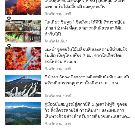
เดือนตุลาคมและพฤศจิกายน | อุณหภูมิ เสื้อผ้า
ชั้นแหล่งท่องเที่ยว จะมีมุมสัมผัสประสบการณ์ชูริ
เทศกาลใบไม้เปลี่ยนสี และจุดชมวิว
เก็งที่คุณสามารถลองขว้างดาวกระจายเหล็กไปที่
เป้าหมายได้ หากคุณทุ่มเทความเครียดในแต่ละวัน
จังหวัดยามานาชิ
ให้กับเป้าหมาย ความกังวลและความกังวลทั้งหมด
[โตเกียว ชินจูกุ ] ซื้อมัทฉะได้ที่นี่! ร้านชาญี่ปุ่น
ของคุณก็จะหมดไป ยิ่งไปกว่านั้นคือ VR
เก่าแก่ 2 แห่ง ที่คุณสามารถสัมผัสรสชาติต้น
Chanbara "VS Sanada Yukimura" คุณสามารถ
ตำรับได้!
สัมผัสประสบการณ์ความแข็งแกร่งของกองทัพ
จังหวัดโตเกียว
ของยูกิมูระ ซานาดะ ซึ่งได้รับการขนานนามว่า
เป็น "ทหารที่เก่งที่สุดของญี่ปุ่น" ในสมัยเซ็นโงกุได้
แนะนำจุดชมใบไม้เปลี่ยนสี และสถานที่น่าสนใจ
ด้วยตัวเอง มันเป็นเกมต่อสู้ที่เด็กอายุ 7 ปีขึ้นไป
ในเมืองโฮคุโตะ เพียง 2 ชม. จากโตเกียวโดย
สามารถสัมผัสได้ และน่าตื่นเต้นสำหรับทั้งเด็กและ
รถไฟด่วน Azusa
ผู้ใหญ่ นอกจากนี้ ภายในยังมีการประลองยิงดาว
จังหวัดยามานาชิ
กระจายด้วยเลเซอร์ โดยผู้เล่นจะถูกแบ่งออกเป็น
Fujiten Snow Resort: เพลิดเพลินกับหิมะและสกี
สองทีมและเล็งไปที่เป้าหมายที่ติดตั้งเซ็นเซอร์โดย
พร้อมกิจกรรมฤดูหนาวในเดือน ม.ค.–ก.พ.
ใช้ขั้วดาวกระจายที่ปล่อยแสงเลเซอร์ สถานที่ท่อง
เที่ยวที่ปลอดภัยและง่ายดายที่แม้แต่เด็กเล็กก็
จังหวัดยามานาชิ
สามารถเพลิดเพลินได้ เมื่อคุณขึ้นไปที่ชั้นสอง
เครือข่ายกับดักเลเซอร์ที่เชื่อมโยงกับเซ็นเซอร์จะ
คู่มือฉบับสมบูรณ์สู่สถานีที่ 5 ภูเขาไฟฟูจิ| จุดชม
ปรากฏขึ้นในห้อง หากคุณแกล้งทำเป็นนินจาหรือ
วิว สิ่งที่ควรสวมใส่ การเดินทาง และแผนการ
สายลับและทำภารกิจให้สำเร็จโดยหลบเลเซอร์
เดินทางตัวอย่างสำหรับการเที่ยวชมทะเลสาบคา
ภายในเวลาที่กำหนด คุณก็จะกลายเป็นนินจา
วากุจิ
จังหวัดยามานาชิ
Azuma ที่ดีเช่นกัน ที่บริเวณด้านนอกของสถานที่
มีอนุสาวรีย์ของโทมิซาวะ บุเซ็น โนะ คามิ หนึ่งใน