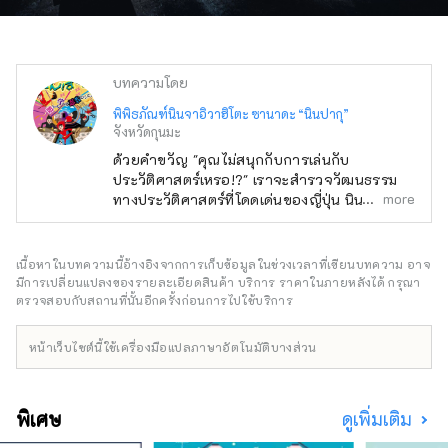
บทความโดย
พิพิธภัณฑ์นินจาอิวาฮิโตะ ซานาดะ “นินปากุ”
จังหวัดกุนมะ
ด้วยคำขวัญ "คุณไม่สนุกกับการเล่นกับ
ประวัติศาสตร์เหรอ!?" เราจะสำรวจวัฒนธรรม
more
ทางประวัติศาสตร์ที่โดดเด่นของญี่ปุ่น นินจา
Sengoku Sanada และเสน่ห์ของปราสาท
Iwabitsu ที่ซ่อนอยู่ใน Higashiazuma-cho
จังหวัด Gunma เรานำเสนอ สัมผัสประสบการณ์
เนื้อหาในบทความนี้อ้างอิงจากการเก็บข้อมูลในช่วงเวลาที่เขียนบทความ อาจ
การท่องเที่ยวอย่างแท้จริง เมื่อพูดถึงนินจา เรา
มีการเปลี่ยนแปลงของรายละเอียดสินค้า บริการ ราคาในภายหลังได้ กรุณา
นึกถึงเรื่อง "Sanada Ten Braves" ของ Sarutobi
ตรวจสอบกับสถานที่นั้นอีกครั้งก่อนการไปใช้บริการ
Sasuke และ Kirigakure Saizo เรื่อง "Sanada
Ten Braves" ฮิกาชิ-อาซูมะ-โจเป็นบ้านของ
หน้าเว็บไซต์นี้ใช้เครื่องมือแปลภาษาอัตโนมัติบางส่วน
"นินจาอาซูมะ ซานาดะ" ซึ่งเป็นต้นแบบของเรื่องนี้
มีสถานที่ทางประวัติศาสตร์และนิทานพื้นบ้านที่ทิ้ง
รอยเท้าและกิจกรรมต่างๆ ไว้เบื้องหลัง และยังมี
พิเศษ
ดูเพิ่มเติม
ลูกหลานที่สามารถเล่าเรื่องราวให้คุณฟังได้ นินจา
มีความเกี่ยวข้องกับความสามารถทางกายภาพ