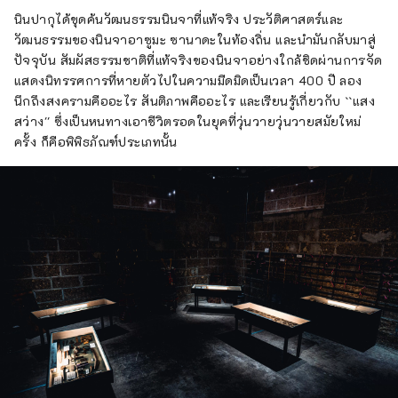
นินปากุได้ขุดค้นวัฒนธรรมนินจาที่แท้จริง ประวัติศาสตร์และ
วัฒนธรรมของนินจาอาซูมะ ซานาดะในท้องถิ่น และนำมันกลับมาสู่
ปัจจุบัน สัมผัสธรรมชาติที่แท้จริงของนินจาอย่างใกล้ชิดผ่านการจัด
แสดงนิทรรศการที่หายตัวไปในความมืดมิดเป็นเวลา 400 ปี ลอง
นึกถึงสงครามคืออะไร สันติภาพคืออะไร และเรียนรู้เกี่ยวกับ ``แสง
สว่าง'' ซึ่งเป็นหนทางเอาชีวิตรอดในยุคที่วุ่นวายวุ่นวายสมัยใหม่
ครั้ง ก็คือพิพิธภัณฑ์ประเภทนั้น