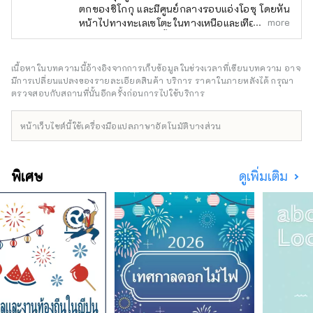
ตกของชิโกกุ และมีศูนย์กลางรอบแอ่งโอซุ โดยหัน
ในฐานะผู้สร้างปราสาทระดับ
more
หน้าไปทางทะเลเซโตะในทางเหนือและเทือกเขา
ปรมาจารย์ ต่อมา ซาดายาสุ คาโตะ 
ชิโกกุทางทิศใต้ แม่น้ำฮิจิคาวะอันใสสะอาดไหล
กลายเป็นเจ้าแห่งปราสาท และการ
ผ่านใจกลางเมือง และแม่น้ำซึ่งว่ากันว่าโค้งเป็นรูป
ปกครองของตระกูลคาโตะยังคงดำเนิน
ศอกซึ่งเป็นที่มาของชื่อแม่น้ำนั้นไหลวนไปรอบๆ
เนื้อหาในบทความนี้อ้างอิงจากการเก็บข้อมูลในช่วงเวลาที่เขียนบทความ อาจ
ต่อไปจนกระทั่งได้รับการฟื้นฟู
เมือง นำพรมากมายมาสู่ธรรมชาติ ประวัติศาสตร์
มีการเปลี่ยนแปลงของรายละเอียดสินค้า บริการ ราคาในภายหลังได้ กรุณา
กรรมสิทธิ์ในที่ดิน

วัฒนธรรม และ อาหารพื้นเมือง ซากของ
ตรวจสอบกับสถานที่นั้นอีกครั้งก่อนการไปใช้บริการ
ในสมัยเมจิ หอคอยปราสาทถูกรื้อถอน
ประวัติศาสตร์อันรุ่งเรืองของเมืองในฐานะเมือง
ปราสาทโอซุในสมัยเอโดะยังคงอยู่ริมฝั่งแม่น้ำฮิจิ
ในปี พ.ศ. 2431 เนื่องจากการทรุดโทรม 
หน้าเว็บไซต์นี้ใช้เครื่องมือแปลภาษาอัตโนมัติบางส่วน
กาวะ
หอคอยปราสาทในปัจจุบันได้รับการ
บูรณะในปี 2004 โดยใช้ระยะเวลา
ประมาณ 10 ปี โดยเริ่มจากความ
พิเศษ
ดูเพิ่มเติม
พยายามในการอนุรักษ์และการบริจาค
จากผู้อยู่อาศัย นับเป็นครั้งแรกในญี่ปุ่นที่
มีสี่ชั้นและสี่ชั้นเป็นหอคอยปราสาทไม้ที่
ได้รับการบูรณะหลังสงคราม และด้วย
ความสูง 19.15 เมตร ถือเป็นหอคอยที่สูง
ที่สุดในญี่ปุ่น