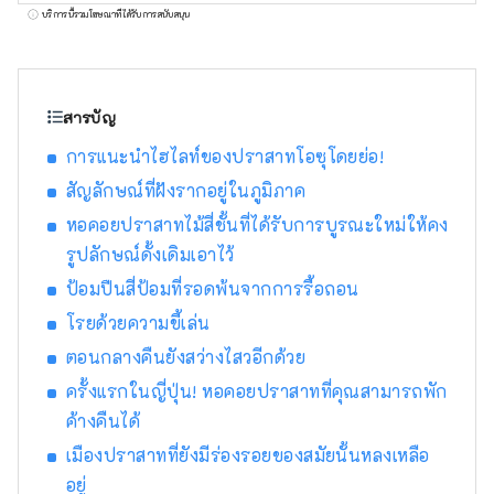
ไหลผ่านใจกลางเมือง และแม่น้ำซึ่งว่ากันว่าโค้ง
บริการนี้รวมโฆษณาที่ได้รับการสนับสนุน
เป็นรูปศอกซึ่งเป็นที่มาของชื่อแม่น้ำนั้นไหลวนไป
รอบๆ เมือง นำพรมากมายมาสู่ธรรมชาติ
ประวัติศาสตร์ วัฒนธรรม และ อาหารพื้นเมือง
ซากของประวัติศาสตร์อันรุ่งเรืองของเมืองใน
สารบัญ
ฐานะเมืองปราสาทโอซุในสมัยเอโดะยังคงอยู่ริม
การแนะนำไฮไลท์ของปราสาทโอซุโดยย่อ!
ฝั่งแม่น้ำฮิจิกาวะ
สัญลักษณ์ที่ฝังรากอยู่ในภูมิภาค
หอคอยปราสาทไม้สี่ชั้นที่ได้รับการบูรณะใหม่ให้คง
รูปลักษณ์ดั้งเดิมเอาไว้
ป้อมปืนสี่ป้อมที่รอดพ้นจากการรื้อถอน
โรยด้วยความขี้เล่น
ตอนกลางคืนยังสว่างไสวอีกด้วย
ครั้งแรกในญี่ปุ่น! หอคอยปราสาทที่คุณสามารถพัก
ค้างคืนได้
เมืองปราสาทที่ยังมีร่องรอยของสมัยนั้นหลงเหลือ
อยู่