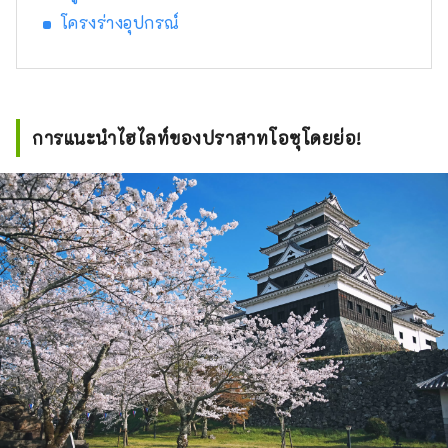
โครงร่างอุปกรณ์
การแนะนำไฮไลท์ของปราสาทโอซุโดยย่อ!