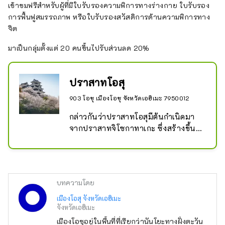
เข้าชมฟรีสำหรับผู้ที่มีใบรับรองความพิการทางร่างกาย ใบรับรอง
การฟื้นฟูสมรรถภาพ หรือใบรับรองสวัสดิการด้านความพิการทาง
จิต
มาเป็นกลุ่มตั้งแต่ 20 คนขึ้นไปรับส่วนลด 20%
ปราสาทโอสุ
903 โอซุ เมืองโอซุ จังหวัดเอฮิเมะ 7950012
กล่าวกันว่าปราสาทโอสุมีต้นกำเนิดมา
จากปราสาทจิโซกาทาเกะ ซึ่งสร้างขึ้น
โดยโทโยฟุสะ อุสึโนมิยะ ผู้ว่าราชการจัง
หวัดอิโยะ ในปี 1331 ในช่วงปลายยุคคา
มาคุระ และตั้งแต่นั้นมา ปราสาทแห่งนี้ก็
อยู่มาเป็นเวลา 237 ปีแล้ว หลังจาก
บทความโดย
ยุทธการที่เซกิงาฮาระ ช่วงเวลาอัน
วุ่นวายก็บรรเทาลง และเมืองปราสาทก็
เมืองโอสุ จังหวัดเอฮิเมะ
จังหวัดเอฮิเมะ
เริ่มก่อตัวขึ้นในสมัยของโทโดะ ทากาโท
ระและวากิซากะ ยาสุฮารุ ซึ่งเป็นที่รู้จัก
เมืองโอซุอยู่ในพื้นที่ที่เรียกว่านันโยะทางฝั่งตะวัน