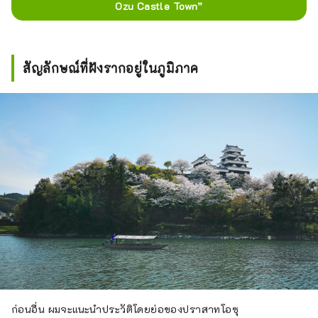
Ozu Castle Town”
สัญลักษณ์ที่ฝังรากอยู่ในภูมิภาค
ก่อนอื่น ผมจะแนะนำประวัติโดยย่อของปราสาทโอซุ