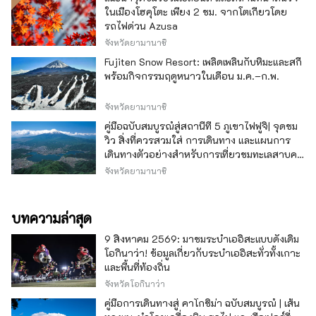
ในเมืองโฮคุโตะ เพียง 2 ชม. จากโตเกียวโดย
รถไฟด่วน Azusa
จังหวัดยามานาชิ
Fujiten Snow Resort: เพลิดเพลินกับหิมะและสกี
พร้อมกิจกรรมฤดูหนาวในเดือน ม.ค.–ก.พ.
จังหวัดยามานาชิ
คู่มือฉบับสมบูรณ์สู่สถานีที่ 5 ภูเขาไฟฟูจิ| จุดชม
วิว สิ่งที่ควรสวมใส่ การเดินทาง และแผนการ
เดินทางตัวอย่างสำหรับการเที่ยวชมทะเลสาบคา
วากุจิ
จังหวัดยามานาชิ
บทความล่าสุด
9 สิงหาคม 2569: มาชมระบำเออิสะแบบดั้งเดิม
โอกินาว่า! ข้อมูลเกี่ยวกับระบำเออิสะทั่วทั้งเกาะ
และพื้นที่ท้องถิ่น
จังหวัดโอกินาว่า
คู่มือการเดินทางสู่ คาโกชิม่า ฉบับสมบูรณ์ | เส้น