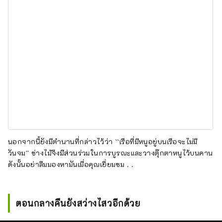
นอกจากนี้ยังมีตำนานที่กล่าวไว้ว่า ``เรือที่มีหนูอยู่บนเรือจะไม่มี
วันจม'' ช่างไม้จึงมีส่วนร่วมในการบูรณะและวางตุ๊กตาหนูไว้บนคาน
ดังนั้นอย่าลืมมองหามันเมื่อคุณเยี่ยมชม . .
ตอนกลางคืนยังสว่างไสวอีกด้วย