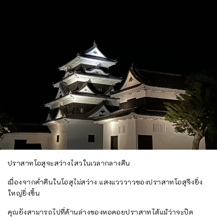
ปราสาทโอสุจะสว่างไสวในเวลากลางคืน
เนื่องจากค่ำคืนในโอสุไม่สว่าง แสงแวววาวของปราสาทโอสุจึงยิ่ง
ใหญ่ยิ่งขึ้น
คุณยังสามารถไปที่ด้านล่างของหอคอยปราสาทได้แม้ว่าจะปิด