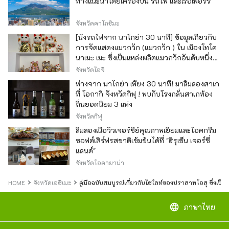
ทางแนะนำโดยเครื่องบิน รถไฟ และเรือเฟอร์รี่
จังหวัดคาโกชิมะ
[นั่งรถไฟจาก นาโกย่า 30 นาที] ข้อมูลเกี่ยวกับ
การจัดแสดงแมวกวัก (แมวกวัก ) ใน เมืองโทโค
นาเมะ เมะ ซึ่งเป็นแหล่งผลิตแมวกวักอันดับหนึ่ง
ของญี่ปุ่น
จังหวัดไอจิ
ห่างจาก นาโกย่า เพียง 30 นาที! มาลิ้มลองสาเก
ที่ โอกากิ จังหวัดกิฟุ ! พบกับโรงกลั่นสาเกท้อง
ถิ่นยอดนิยม 3 แห่ง
จังหวัดกิฟุ
ลิ้มลองเนื้อวัวเจอร์ซีย์คุณภาพเยี่ยมและไอศกรีม
ซอฟต์เสิร์ฟรสชาติเข้มข้นได้ที่ "ฮิรุเซ็น เจอร์ซี่
แลนด์"
จังหวัดโอคายาม่า
HOME
จังหวัดเอฮิเมะ
คู่มือฉบับสมบูรณ์เกี่ยวกับไฮไลท์ของปราสาทโอสุ ซึ่งเป็น
language
ภาษาไทย