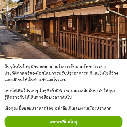
ปัจจุบันในโอซุ มีความพยายามในการรักษาทรัพยากรทาง
ประวัติศาสตร์ของโอสุโดยการปรับปรุงอาคารเมจิและไทโชที่ว่าง
และเปลี่ยนให้เป็นร้านค้าและโรงแรม
การได้เดินไปรอบๆ โอซุซึ่งยังมีร่องรอยของสมัยนั้นจะทำให้คุณ
รู้สึกราวกับได้เดินทางย้อนเวลากลับไป
เมื่อคุณเยี่ยมชมปราสาทโอซุ อย่าลืมเดินเล่นผ่านเมืองปราสาท
แวะมาเยี่ยมโอสุ