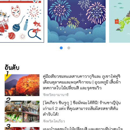
อันดับ
คู่มือเที่ยวชมทะเลสาบคาวากุจิและ ภูเขาไฟฟูจิ
เดือนตุลาคมและพฤศจิกายน | อุณหภูมิ เสื้อผ้า
เทศกาลใบไม้เปลี่ยนสี และจุดชมวิว
จังหวัดยามานาชิ
[โตเกียว ชินจูกุ ] ซื้อมัทฉะได้ที่นี่! ร้านชาญี่ปุ่น
เก่าแก่ 2 แห่ง ที่คุณสามารถสัมผัสรสชาติต้น
ตำรับได้!
จังหวัดโตเกียว
แนะนำจุดชมใบไม้เปลี่ยนสี และสถานที่น่าสนใจ