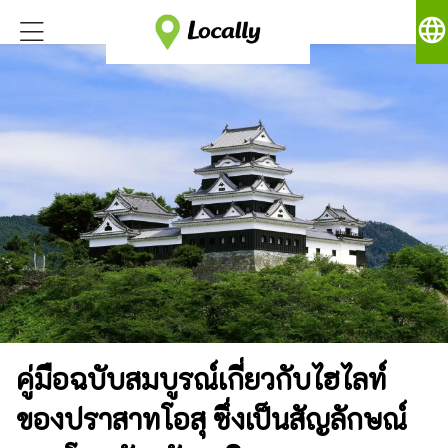
language
คู่มือฉบับสมบูรณ์เกี่ยวกับไฮไลท์
ของปราสาทโอสุ ซึ่งเป็นสัญลักษณ์