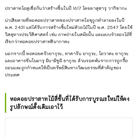
ปราสาทโอสุเชื่อกันว่าสร้างขึ้นในปี 1617 โดยยาสุฮารุ วากิซากะ
น่าเสียดายที่หอคอยปราสาทของปราสาทโอซุถูกทำลายลงในปี
พ.ศ. 2431 แต่ได้รับการสร้างขึ้นใหม่ด้วยไม้ในปี พ.ศ. 2547 โดยใช้
วัสดุทางประวัติศาสตร์ เช่น ภาพถ่ายในสมัยนั้น และแบบจำลองไม้ที่
เรียกว่าหอคอยปราสาทฮินากาตะ
นอกจากนี้ หอคอยครัวยากุระ, ทาคารัน ยากุระ, โอวาตะ ยากุระ
และอาคารซันโนมารุ มินามิซูมิ ยากุระ ล้วนรอดพ้นจากการถูกรื้อ
ถอนและถูกกำหนดให้เป็นทรัพย์สินทางวัฒนธรรมที่สำคัญของ
ประเทศ
หอคอยปราสาทไม้สี่ชั้นที่ได้รับการบูรณะใหม่ให้คง
รูปลักษณ์ดั้งเดิมเอาไว้