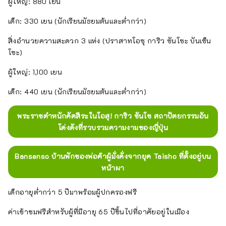
ผู้ใหญ่: 880 เยน
เด็ก: 330 เยน (นักเรียนมัธยมต้นและต่ำกว่า)
สิ่งอำนวยความสะดวก 3 แห่ง (ปราสาทโอซุ การิว ซันโซะ บันเซ็น
โซะ)
ผู้ใหญ่: 1,100 เยน
เด็ก: 440 เยน (นักเรียนมัธยมต้นและต่ำกว่า)
พระราชตำหนักคัตสึระในโอสุ! การิว ซันโซ สถาปัตยกรรมอัน
โด่งดังที่รวบรวมความงามของญี่ปุ่น
Bansenso บ้านพักของพ่อค้าผู้มั่งคั่งจากยุค Taisho ที่ตั้งอยู่บน
หน้าผา
เด็กอายุต่ำกว่า 5 ปีมาพร้อมผู้ปกครองฟรี
ค่าเข้าชมฟรีสำหรับผู้ที่มีอายุ 65 ปีขึ้นไปที่อาศัยอยู่ในเมือง