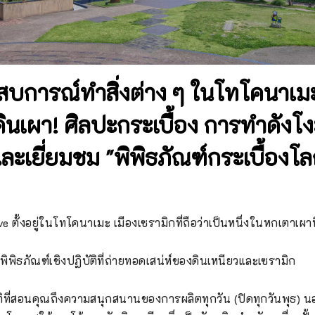
สบการณ์ทำสิ่งต่าง ๆ ในโทโคนาเมะ
้นดินเผา! ศิลปะกระเบื้อง การทำดัง
ละเยี่ยมชม "พิพิธภัณฑ์กระเบื้องโล
e ตั้งอยู่ในโทโคนาเมะ เมืองเซรามิกที่ถือว่าเป็นหนึ่งในหกเตาเผาที่
็นพิพิธภัณฑ์เชิงปฏิบัติที่ถ่ายทอดเสน่ห์ของดินเหนียวและเซรามิก

บัติที่สอนคุณถึงความสนุกสนานของการผลิตทุกวัน (ปิดทุกวันพุธ)