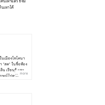
ดินเผาแล้ว ยังมี
ินเผาได้

ยู่ในเมืองโทโคนา
่า "สด" ในชื่อห้อง
ิน เรียนรู้ และ
more
บและความ
ช็อป โปรด
งดินเหนียว เซรา