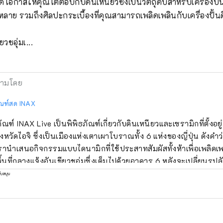
ดโอกาสให้คุณโต้ตอบกับดินเหนียวซึ่งเป็นวัตถุดิบสำหรับเครื่องปั้น
ลาย รวมถึงศิลปะกระเบื้องที่คุณสามารถเพลิดเพลินกับเครื่องปั้นด
ยวชอุ่มเ...
ามโดย
ัณฑ์สด INAX
ภัณฑ์ INAX Live เป็นพิพิธภัณฑ์เกี่ยวกับดินเหนียวและเซรามิกที่ตั้งอ
ังหวัดไอจิ ซึ่งเป็นเมืองแห่งเตาเผาโบราณทั้ง 6 แห่งของญี่ปุ่น ดังคำว
รานำเสนอกิจกรรมแบบไดนามิกที่ใช้ประสาทสัมผัสทั้งห้าเพื่อเพลิดเพล
ล ทำให้การใช้เวลาของคุณที่นี่เป็นช่วงเวลาที่น่ารื่นรมย์ การค้นพ
ับสนุน
าดใจใหม่ๆ รอคุณอยู่ทุกครั้งที่คุณเยี่ยมชม รวมถึงนิทรรศการและเวิร์ก
เพลินไปกับการสัมผัสกับประวัติศาสตร์ เสน่ห์ และความสนุกสนานขอ
ละการผลิต