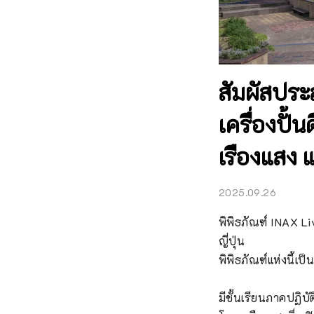
สัมผัสประ
เครื่องปั
เรืองแสง แ
2025.09.26
พิพิธภัณฑ์ INAX Liv
ญี่ปุ่น

พิพิธภัณฑ์แห่งนี้เป
มีชั้นเรียนภาคปฏิ