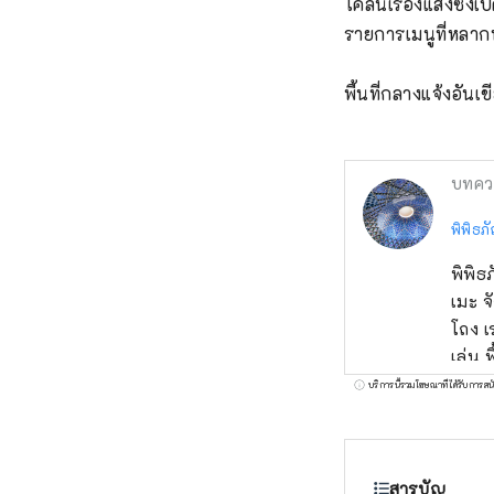
โคลนเรืองแสงซึ่งเปิ
รายการเมนูที่หลากห
พื้นที่กลางแจ้งอันเขี
บทคว
พิพิธภ
พิพิธ
เมะ จ
โถง เ
เล่น พื้นที่กลางแจ้งอันเขียวชอุ่มซึ่งเต็มไปด้วยอาคาร 6 หลังจะเปลี่ยนรูปลักษณ์ไปตาม
ฤดูกา
บริการนี้รวมโฆษณาที่ได้รับการสน
ประหล
เพลิด
มิก แ
สารบัญ