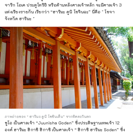
จารึก โอเค ประตูโทริอิ หรือด้านหลังศาลเจ้าหลัก จะมีศาลเจ้า 3
แห่งเรียงรายกัน เรียกว่า “ฮาริมะ คูนิ โซจินฉะ” นี่คือ " โซจา
จังหวัด ฮาริมะ "
ภาพถ่ายของ “ ฮาริมะ คูนิ โซชินเด็น” จากทิศตะวันตก
ชูโอ เป็นศาลเจ้า “Juunisha Goden” ซึ่งประดิษฐานเทพเจ้า 12
องค์ ฮาริมะ ฮิกาชิ ฮิกาชิ เป็นศาลเจ้า “ ฮิกาชิ ฮาริมะ Soden” ซึ่ง