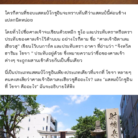
ใครก็ตามที่ชอบแสตมป์โกชูอินจะทราบทันทีว่าแสตมป์นี้ค่อนข้าง
แปลกนิดหน่อย
โดยทั่วไปชื่อศาลเจ้าจะเขียนด้วยหมึก ชูโอ และประทับตราหรือตรา
ประทับของศาลเจ้าไว้ด้านบน อย่างไรก็ตาม ชื่อ “ศาลเจ้าอิตาเตะ
เฮียวสุ” เขียนไว้บนการ์ด และประทับตรา อาคา ที่อ่านว่า “จังหวัด
ฮาริมะ โซจา ” ประทับอยู่ด้วย ซึ่งหมายความว่าชื่อของศาลเจ้า
ต่างๆ จะถูกผสานเข้าด้วยกันเป็นชิ้นเดียว
นี่เป็นประเภทแสตมป์โกชูอินเพียงประเภทเดียวที่แจกที่ โซจา หลายๆ
คนคงสงสัยว่าศาลเจ้าอิตาเตะเฮียวชูคืออะไร? และ "แสตมป์โกชูอิน
ที่ โซจา คืออะไร" ฉันจะอธิบายให้ฟัง