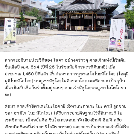
หากจะอธิบายประวัติของ โซจา อย่างคร่าวๆ ศาลเจ้าแห่งนี้เริ่มต้น
ขึ้นเมื่อปี ค.ศ. 564 (ปีที่ 25 ในรัชสมัยจักรพรรดิคินเมอิ) เมื่อ
ประมาณ 1,450 ปีที่แล้ว เริ่มต้นจากการบูชาเฮโจโนะมิโกโตะ (โอคุนิ
นูชิโนะมิโกโตะ) บนภูเขามิซูโอะในอิวาซาโตะ เขตชิกามะ (ปัจจุบัน
เมืองฮิเมจิ เชื่อกันว่าตั้งอยู่รอบๆ ศาลเจ้ามิซูโอะบนภูเขาโอโตโกยา
มะ)
ต่อมา ศาลเจ้าอิตาเตะโนะโอคามิ (อิทาเกะทาเกะ โนะ คามิ ลูกชาย
ของ ฮาชิโจ โนะ มิโกโตะ) ได้รับการประดิษฐานไว้ที่อินาดะริ ใน
เขตชิกามะ (ปัจจุบันคือ ชินไซเกะฮอนมาจิ เมืองฮิเมจิ ฮิเมจิ หรือ
เรียกอีกชื่อหนึ่งว่า ฮาจิโจอิวายามะ) และกล่าวกันว่าศาลเจ้านี้ได้รับ
การประดิษฐานพร้อมกับศาลเจ้าในช่วงสมัยเฮอัน (ปลายคริสต์