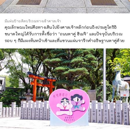
มีแผ่นป้ายติดบริเวณทางเข้าศาลเจ้า
คุณลักษณะใหม่คือทางเดินไปยังศาลเจ้าหลักก่อนถึงประตูโทริอิ
ขนาดใหญ่ได้รับการตั้งชื่อว่า "ถนนหาคู่ ฮิเมจิ" และปัจจุบันบริเวณ
รอบ ๆ ก็มีแผงหันหน้าเข้าและที่แขวนแผ่นจารึกคำอธิษฐานหาคู่ด้วย