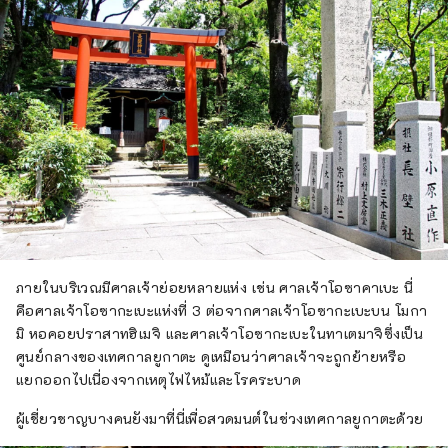
ภายในบริเวณมีศาลเจ้าย่อยหลายแห่ง เช่น ศาลเจ้าโอซาคาเบะ นี่
คือศาลเจ้าโอซากะเบะแห่งที่ 3 ต่อจากศาลเจ้าโอซากะเบะบน โมกา
มิ หอคอยปราสาทฮิเมจิ และศาลเจ้าโอซากะเบะในทาเตมาจิซึ่งเป็น
ศูนย์กลางของเทศกาลยูกาตะ ดูเหมือนว่าศาลเจ้าจะถูกย้ายหรือ
แยกออกไปเนื่องจากเหตุไฟไหม้และโรคระบาด
ผู้เชี่ยวชาญบางคนยังมาที่นี่เพื่อสวดมนต์ในช่วงเทศกาลยูกาตะด้วย