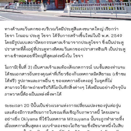
ทางด้านตะวันตกของบริเวณวัดมีประตูสีแดงขนาดใหญ่ เรียกว่า
โซจา โกมอน ประตู โซจา ได้รับการสร้างขึ้นใหม่ในปี พ.ศ. 2549
โดยมีรูปแบบสถาปัตยกรรมศาลเจ้ามาจากประตูโซจา ซึ่งเป็นประตู
ปราสาทที่ตั้งอยู่ที่ประตูทางทิศตะวันตกของปราสาทฮิเมจิ เป็นประตู
ทางเข้าหอคอยที่ใหญ่ที่สุดแห่งหนึ่งใน โซจา
โมกามิ(ชั้นที่ 3) เป็นศาลเจ้าและห้องสังเกตการณ์ บนชั้นสองท่านจะ
ได้ชมเอกสารอันทรงคุณค่าที่เกี่ยวข้องกับเทศกาลมิตสึยามะ (เข้าชม
ได้ฟรี) รูปภาพและภาพอื่น ๆ ของเทศกาลยังคงอยู่ ในยุคที่ไม่
สามารถใช้ภาพถ่ายหรือวิดีโอบันทึกสิ่งต่างๆ ได้เหมือนอย่างปัจจุบัน
ภาพวาดนี้ต้องเป็นแหล่งพึ่งพาได้
ระยะเวลา 20 ปีนั้นเป็นช่วงเวลาแห่งการเปลี่ยนแปลงของรุ่นต่อรุ่น
และต้องมีการเตรียมการในขณะที่เผชิญกับภาพวาดนี้ โดยเฉพาะ
อย่างยิ่ง Okiyama ที่ใช้ในเทศกาล Mitsuyama นั้นจะถูกทำลายทิ้ง
เมื่อเทศกาลสิ้นสุดลง แบบจำลองของโอกิยามะซึ่งมีขนาดหนึ่งในสิบ