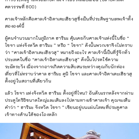
ศตวรรษที่ 800)
ศาลเจ้าหลักคือศาลเจ้าอิดาเตะเฮียวสุซึ่งเป็นที่ประดิษฐานเทพเจ้าทั้ง
สององค์นี้
ผู้คนจำนวนมากในภูมิภาค ฮาริมะ คุ้นเคยกับศาลเจ้าแห่งนี้ในชื่อ “
โซจา แห่งจังหวัด ฮาริมะ ” หรือ “ โซจา” ดังนั้นพวกเขาจึงไม่ทราบ
ว่า “ศาลเจ้าอิตาเตะเฮียวสุ” หมายถึงอะไร ศาลเจ้านี้เป็นที่รู้จักทั่ว
ประเทศในชื่อ “ศาลเจ้าอิตาเตะเฮียวสุ” ดังนั้นโปรดใช้ความ
ระมัดระวัง เนื่องจากอาจเกิดความสับสนระหว่างคุณกับนักท่อง
เที่ยวที่ไม่ทราบว่าศาล ฮาริมะ คูนิ โซจา และศาลเจ้าอิตาเตะเฮียวสุ
ตั้งอยู่ในสถานที่เดียวกัน
แล้ว โซจา แห่งจังหวัด ฮาริมะ ตั้งอยู่ที่ไหน? อันดับแรกหลังจากผ่าน
ประตูโทริอิขนาดใหญ่และเดินลงไปตามทางเข้าศาลเจ้า คุณจะเห็น
คำว่า “ ฮาริมะ จังหวัด โซจา ” เขียนอยู่บนแผ่นโลหะที่ประตูศาล
เจ้าทางด้านใต้ของโถงหลัก