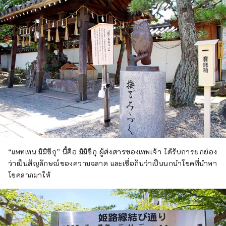
“แพทเทน มิมิซึกุ” นี้คือ มิมิซึกุ ผู้ส่งสารของเทพเจ้า ได้รับการยกย่อง
ว่าเป็นสัญลักษณ์ของความฉลาด และเชื่อกันว่าเป็นนกนำโชคที่นำพา
โชคลาภมาให้