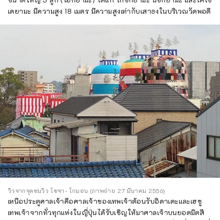
เดยามะ มีความสูง 18 เมตร มีความสูงเท่ากับเสาธงในบริเวณวัดพอดี
วิวจากจุดชมวิว โซจา- โกมอน (ภาพถ่าย 27 มีนาคม 2556)
เหนือประตูศาลเจ้าคือศาลเจ้าของเทพเจ้าต้อนรับอิดาเตะและเฮชู
เทพเจ้าจากทั่วทุกแห่งในญี่ปุ่นได้รับเชิญให้มาศาลเจ้าบนยอดมิตสึ