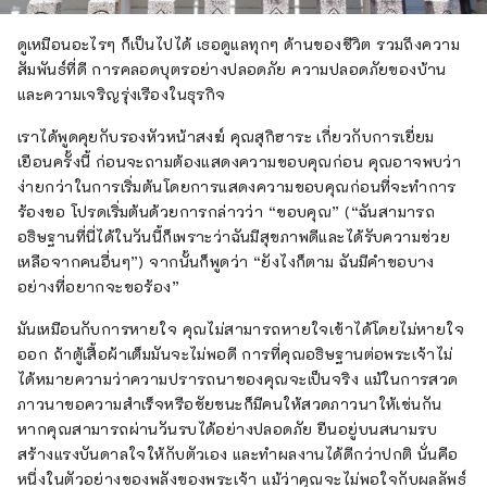
ดูเหมือนอะไรๆ ก็เป็นไปได้ เธอดูแลทุกๆ ด้านของชีวิต รวมถึงความ
สัมพันธ์ที่ดี การคลอดบุตรอย่างปลอดภัย ความปลอดภัยของบ้าน
และความเจริญรุ่งเรืองในธุรกิจ
เราได้พูดคุยกับรองหัวหน้าสงฆ์ คุณสุกิฮาระ เกี่ยวกับการเยี่ยม
เยือนครั้งนี้ ก่อนจะถามต้องแสดงความขอบคุณก่อน คุณอาจพบว่า
ง่ายกว่าในการเริ่มต้นโดยการแสดงความขอบคุณก่อนที่จะทำการ
ร้องขอ โปรดเริ่มต้นด้วยการกล่าวว่า “ขอบคุณ” (“ฉันสามารถ
อธิษฐานที่นี่ได้ในวันนี้ก็เพราะว่าฉันมีสุขภาพดีและได้รับความช่วย
เหลือจากคนอื่นๆ”) จากนั้นก็พูดว่า “ยังไงก็ตาม ฉันมีคำขอบาง
อย่างที่อยากจะขอร้อง”
มันเหมือนกับการหายใจ คุณไม่สามารถหายใจเข้าได้โดยไม่หายใจ
ออก ถ้าตู้เสื้อผ้าเต็มมันจะไม่พอดี การที่คุณอธิษฐานต่อพระเจ้าไม่
ได้หมายความว่าความปรารถนาของคุณจะเป็นจริง แม้ในการสวด
ภาวนาขอความสำเร็จหรือชัยชนะก็มีคนให้สวดภาวนาให้เช่นกัน
หากคุณสามารถผ่านวันรบได้อย่างปลอดภัย ยืนอยู่บนสนามรบ
สร้างแรงบันดาลใจให้กับตัวเอง และทำผลงานได้ดีกว่าปกติ นั่นคือ
หนึ่งในตัวอย่างของพลังของพระเจ้า แม้ว่าคุณจะไม่พอใจกับผลลัพธ์