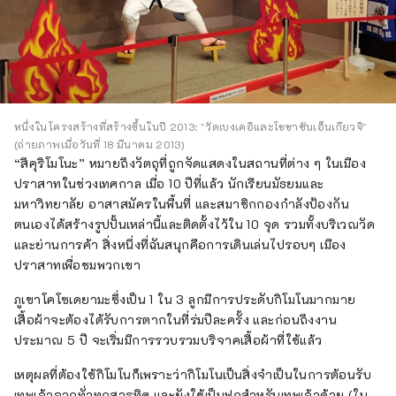
หนึ่งในโครงสร้างที่สร้างขึ้นในปี 2013: "วัดเบงเคอิและโชชาซันเอ็นเกียวจิ"
(ถ่ายภาพเมื่อวันที่ 18 มีนาคม 2013)
“สึคุริโมโนะ” หมายถึงวัตถุที่ถูกจัดแสดงในสถานที่ต่าง ๆ ในเมือง
ปราสาทในช่วงเทศกาล เมื่อ 10 ปีที่แล้ว นักเรียนมัธยมและ
มหาวิทยาลัย อาสาสมัครในพื้นที่ และสมาชิกกองกำลังป้องกัน
ตนเองได้สร้างรูปปั้นเหล่านี้และติดตั้งไว้ใน 10 จุด รวมทั้งบริเวณวัด
และย่านการค้า สิ่งหนึ่งที่ฉันสนุกคือการเดินเล่นไปรอบๆ เมือง
ปราสาทเพื่อชมพวกเขา
ภูเขาโคโซเดยามะซึ่งเป็น 1 ใน 3 ลูกมีการประดับกิโมโนมากมาย
เสื้อผ้าจะต้องได้รับการตากในที่ร่มปีละครั้ง และก่อนถึงงาน
ประมาณ 5 ปี จะเริ่มมีการรวบรวมบริจาคเสื้อผ้าที่ใช้แล้ว
เหตุผลที่ต้องใช้กิโมโนก็เพราะว่ากิโมโนเป็นสิ่งจำเป็นในการต้อนรับ
เทพเจ้าจากทั่วทุกสารทิศ และยังใช้เป็นฟูกสำหรับเทพเจ้าด้วย (ใน