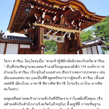
โซจา ฮาริมะ โคกุโซชะเป็น "ศาลเจ้าผู้พิทักษ์หลักของจังหวัด ฮาริมะ
" เป็นที่ประดิษฐานของเทพเจ้าองค์ใหญ่และองค์เล็ก 174 องค์จาก 16
อำเภอใน ฮาริมะ (ปัจจุบันอำเภอต่างๆ เรียกว่าเขตการปกครอง เช่น
เมืองและเทศบาล) และเป็นที่ดึงดูดศรัทธาจากผู้คนทั่ว ฮาริมะ (ตั้งแต่
เขตนิชิ เมืองโกเบ อาคาชิ ชิทางทิศ ฮิกาชิ ไปจนถึง อาโกะ ทางทิศ
ตะวันตก)
เหตุผลที่เหล่าเทพเจ้ามารวมตัวกันที่นี่ก็เพราะว่าในสมัยที่โคคุงะ (ซึ่ง
คล้ายคลึงกับสำนักงานจังหวัดในปัจจุบัน) ตั้งอยู่ที่นี่ การอธิษฐาน