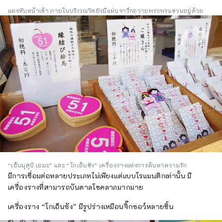
แผงหันหน้าเข้า ภายในบริเวณวัดยังมีแผ่นจารึกถวายพระพรแขวนอยู่ด้วย
“เอ็นมุสุบิ เอมะ” และ “โกเอ็นซัง” เครื่องรางแห่งการค้นหาความรัก
มีการเชื่อมต่อหลายประเภทไม่เพียงแต่แบบโรแมนติกเท่านั้น มี
เครื่องรางที่สามารถบันดาลโชคลาภมากมาย
เครื่องราง “โกเอ็นซัง” มีรูปร่างเหมือนจิ๊กซอว์หลายชิ้น