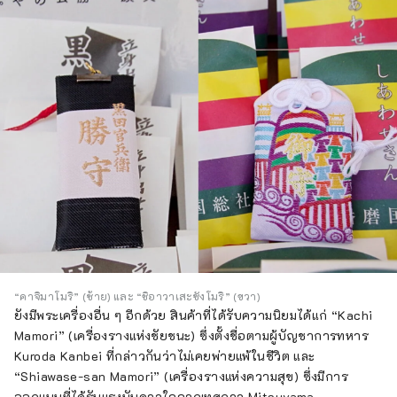
“คาจิมาโมริ” (ซ้าย) และ “ชิอาวาเสะซังโมริ” (ขวา)
ยังมีพระเครื่องอื่น ๆ อีกด้วย สินค้าที่ได้รับความนิยมได้แก่ “Kachi
Mamori” (เครื่องรางแห่งชัยชนะ) ซึ่งตั้งชื่อตามผู้บัญชาการทหาร
Kuroda Kanbei ที่กล่าวกันว่าไม่เคยพ่ายแพ้ในชีวิต และ
“Shiawase-san Mamori” (เครื่องรางแห่งความสุข) ซึ่งมีการ
ออกแบบที่ได้รับแรงบันดาลใจจากเทศกาล Mitsuyama