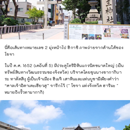
นี่คือเส้นทางหมายเลข 2 มุ่งหน้าไป ฮิกาชิ ภาพถ่ายจากด้านใต้ของ
โซจา
ในปี ค.ศ. 1652 (เคอันที่ 5) มีประตูโทริอิหินแกรนิตขนาดใหญ่ (เป็น
ทรัพย์สินทางวัฒนธรรมของจังหวัด) บริจาคโดยขุนนางซากากิบา
ระ ทาดัตสึงุ ผู้เป็นเจ้าเมือง ฮิเมจิ เสาหินและแท่นบูชามีเพียงคำว่า
“ศาลเจ้าอิตาเตะเฮียวสุ” จารึกไว้ (" โซจา แห่งจังหวัด ฮาริมะ "
หมายถึงรั้วทามากากิ)