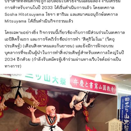
ปราสาททั้งหมดก็จะถูกโอบล้อมไปด้วยงานเฉลิมฉลอง งานเตรียม
การสำหรับงานในปี 2033 ได้เริ่มดำเนินการแล้ว โดยเทศกาล
Sosha Hitotsuyama โซจา ฮาริมะ และสมาคมอนุรักษ์เทศกาล
Mitsuyama ได้เริ่มดำเนินกิจกรรมแล้ว
โดยเฉพาะอย่างยิ่ง กิจกรรมนี้เกี่ยวข้องกับการมีส่วนร่วมในเทศกาล
เอบิสึครั้งแรก และการจัดเวิร์กช็อปการทำ "สึคุริโมโนะ" (วัตถุ
ประดิษฐ์) (เดือนสิงหาคมและกันยายน) และยังมีการฝึกอบรม
บุคลากรที่จะเป็นผู้นำในการทำสิ่งประดิษฐ์สำหรับเทศกาลใหญ่ในปี
2034 อีกด้วย (กำลังรับสมัครผู้เข้าร่วมผ่านทางเว็บไซต์อย่างเป็น
ทางการ)