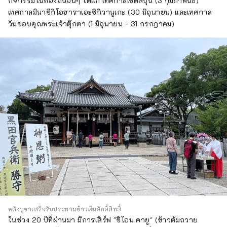
กิจกรรมในท้องถิ่นอื่นๆ ได้แก่ เทศกาลเซ็ตสึบุน (3 กุมภาพันธ์)
เทศกาลมินาซึกิโอฮาราเอะชิกิวานูเกะ (30 มิถุนายน) และเทศกาล
วันขอบคุณพระเจ้าตุ๊กตา (1 มิถุนายน - 31 กรกฎาคม)
หลังบูชาเสร็จรับประทานข้าวต้มศักดิ์สิทธิ์
ในช่วง 20 ปีที่ผ่านมา มีการเสิร์ฟ "ชิโอน คายู" (ข้าวต้มถวาย