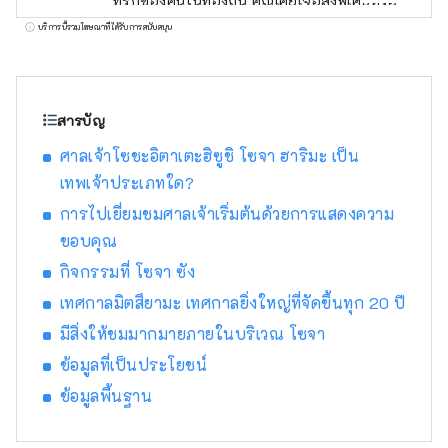
ที่รักของคนในท้องถิ่น คุณเคยเจอสิ่งพิเศษหรือ
ประสบการณ์ที่ทำให้คุณอยากบอกใครสักคน
บริการนี้รวมโฆษณาที่ได้รับการสนับสนุน
เกี่ยวกับเรื่องนี้หรือไม่? และจากการบอกเล่า คน
ใหม่ๆ นำไปสู่บางสิ่งบางอย่าง ฉันคิดว่านั่นคือสิ่ง
ที่ "ดี" เป็นเรื่องเกี่ยวกับ เพื่อส่งมอบการเผชิญหน้า
ดังกล่าวให้กับลูกค้าของเรา เราค้นพบสิ่งดีๆ ของ
สารบัญ
เฮียวโกะตามแนวคิด "พูดคุย สื่อสาร และเชื่อม
ศาลเจ้าโซชะอิตาเตะฮิซูชิ โซจา ฮาริมะ เป็น
ต่อ" และให้ข้อมูลที่จะช่วยลดระยะห่างทาง
เทพเจ้าประเภทใด?
อารมณ์ระหว่างลูกค้าและภูมิภาคของจังหวัดเฮีย
วโกะ จะถูกส่งไป .
การไปเยี่ยมชมศาลเจ้าเริ่มต้นด้วยการแสดงความ
ขอบคุณ
กิจกรรมที่ โซจา ซัง
เทศกาลมิตสึยามะ เทศกาลยิ่งใหญ่ที่จัดขึ้นทุก 20 ปี
มีสิ่งให้ชมมากมายภายในบริเวณ โซจา
ข้อมูลที่เป็นประโยชน์
ข้อมูลพื้นฐาน