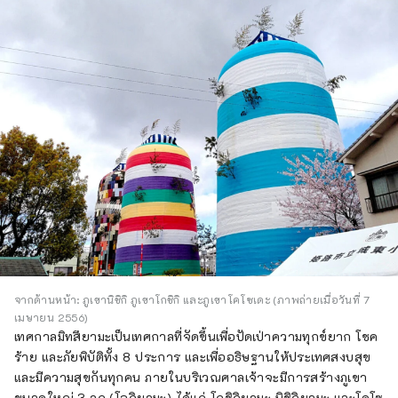
จากด้านหน้า: ภูเขานิชิกิ ภูเขาโกชิกิ และภูเขาโคโซเดะ (ภาพถ่ายเมื่อวันที่ 7
เมษายน 2556)
เทศกาลมิทสึยามะเป็นเทศกาลที่จัดขึ้นเพื่อปัดเป่าความทุกข์ยาก โชค
ร้าย และภัยพิบัติทั้ง 8 ประการ และเพื่ออธิษฐานให้ประเทศสงบสุข
และมีความสุขกันทุกคน ภายในบริเวณศาลเจ้าจะมีการสร้างภูเขา
ขนาดใหญ่ 3 ลูก (โอกิยามะ) ได้แก่ โกชิกิยามะ นิชิกิยามะ และโคโซ