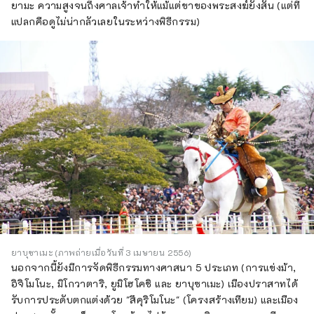
ยามะ ความสูงจนถึงศาลเจ้าทำให้แม้แต่ขาของพระสงฆ์ยังสั่น (แต่ที่
แปลกคือดูไม่น่ากลัวเลยในระหว่างพิธีกรรม)
ยาบุซาเมะ (ภาพถ่ายเมื่อวันที่ 3 เมษายน 2556)
นอกจากนี้ยังมีการจัดพิธีกรรมทางศาสนา 5 ประเภท (การแข่งม้า,
อิจิโมโนะ, มิโกวาตาริ, ยูมิโฮโคชิ และ ยาบุซาเมะ) เมืองปราสาทได้
รับการประดับตกแต่งด้วย "สึคุริโมโนะ" (โครงสร้างเทียม) และเมือง