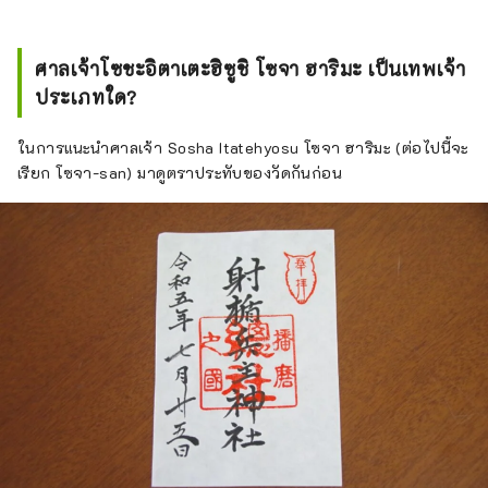
ศาลเจ้าโซชะอิตาเตะฮิซูชิ โซจา ฮาริมะ เป็นเทพเจ้า
ประเภทใด?
ในการแนะนำศาลเจ้า Sosha Itatehyosu โซจา ฮาริมะ (ต่อไปนี้จะ
เรียก โซจา-san) มาดูตราประทับของวัดกันก่อน