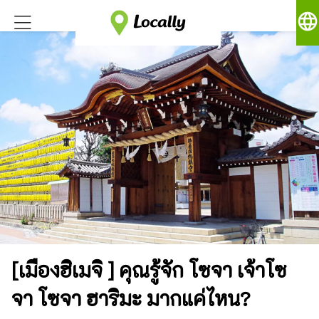
language
[เมืองฮิเมจิ ] คุณรู้จัก โซจา เจ้าโซ
จา โซจา ฮาริมะ มากแค่ไหน?