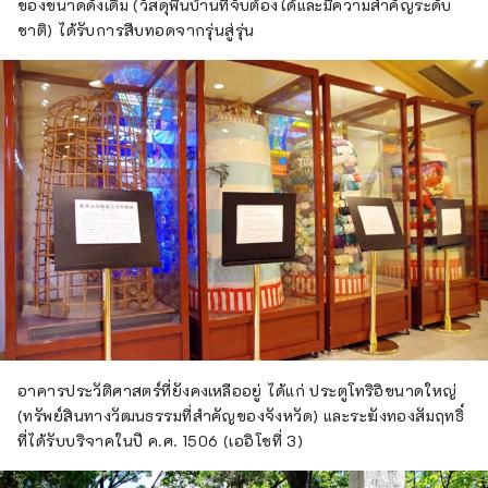
ของขนาดดั้งเดิม (วัสดุพื้นบ้านที่จับต้องได้และมีความสำคัญระดับ
ชาติ) ได้รับการสืบทอดจากรุ่นสู่รุ่น
อาคารประวัติศาสตร์ที่ยังคงเหลืออยู่ ได้แก่ ประตูโทริอิขนาดใหญ่
(ทรัพย์สินทางวัฒนธรรมที่สำคัญของจังหวัด) และระฆังทองสัมฤทธิ์
ที่ได้รับบริจาคในปี ค.ศ. 1506 (เออิโชที่ 3)