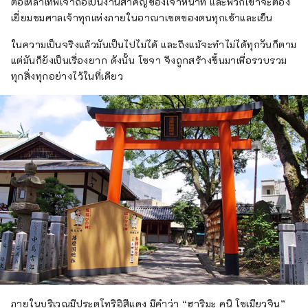
ต่อเหล่าเทพเจ้าถือเป็นงานสำคัญของเจ้าหน้าที่ และพวกเขาจะต้อง
เยี่ยมชมศาลเจ้าทุกแห่งภายในอาณาเขตของตนทุกเช้าและเย็น
ในความเป็นจริงแล้วมันเป็นไปไม่ได้ และถึงแม้จะทำไม่ได้ทุกวันก็ตาม
แต่มันก็ยังเป็นเรื่องยาก ดังนั้น โซจา จึงถูกสร้างขึ้นมาเพื่อรวบรวม
ทุกสิ่งทุกอย่างไว้ในที่เดียว
ภายในบริเวณมีประตูโทริอิสีแดง มีคำว่า “ฮาริมะ คูนิ โซเมียวจิน”