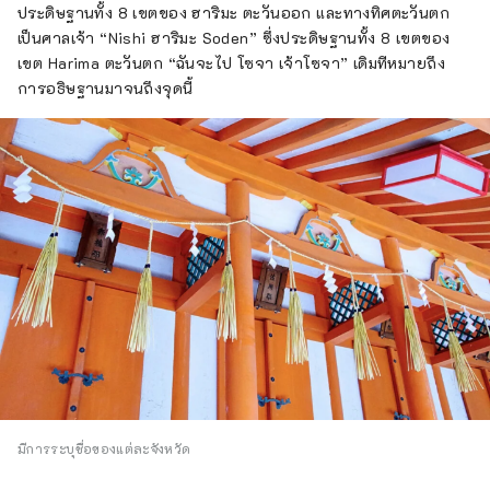
ประดิษฐานทั้ง 8 เขตของ ฮาริมะ ตะวันออก และทางทิศตะวันตก
เป็นศาลเจ้า “Nishi ฮาริมะ Soden” ซึ่งประดิษฐานทั้ง 8 เขตของ
เขต Harima ตะวันตก “ฉันจะไป โซจา เจ้าโซจา” เดิมทีหมายถึง
การอธิษฐานมาจนถึงจุดนี้
มีการระบุชื่อของแต่ละจังหวัด