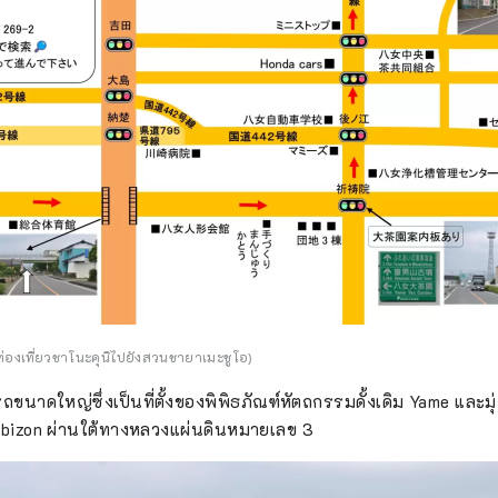
กท่องเที่ยวชาโนะคุนิไปยังสวนชายาเมะชูโอ)
รถขนาดใหญ่ซึ่งเป็นที่ตั้งของพิพิธภัณฑ์หัตถกรรมดั้งเดิม Yame และ
izon ผ่านใต้ทางหลวงแผ่นดินหมายเลข 3