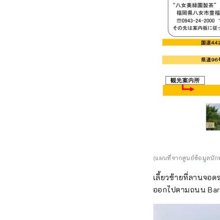
(แผนที่จากศูนย์ข้อมูลนั
เลี้ยวซ้ายที่ลานจอด
ออกไปตามถนน Barb