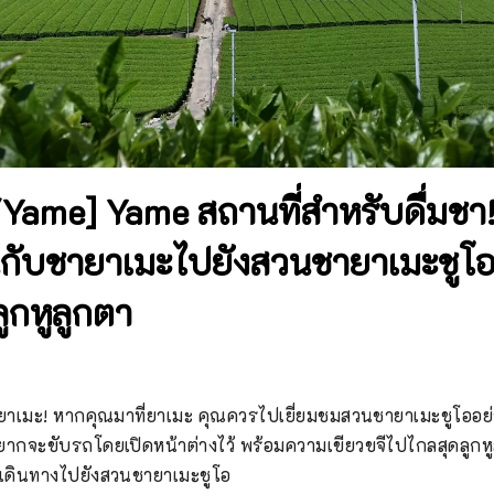
/Yame] Yame สถานที่สำหรับดื่มชา
นกับชายาเมะไปยังสวนชายาเมะชูโอ
ูกหูลูกตา
ายาเมะ! หากคุณมาที่ยาเมะ คุณควรไปเยี่ยมชมสวนชายาเมะชูโออย่า
จะขับรถโดยเปิดหน้าต่างไว้ พร้อมความเขียวขจีไปไกลสุดลูกหูล
รเดินทางไปยังสวนชายาเมะชูโอ