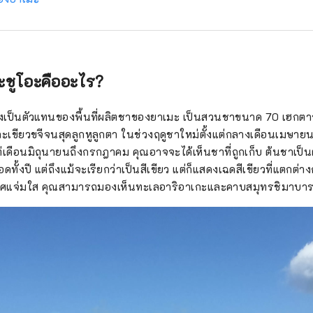
ชูโอะคืออะไร?
งเป็นตัวแทนของพื้นที่ผลิตชาของยาเมะ เป็นสวนชาขนาด 70 เฮกตาร์
ละเขียวขจีจนสุดลูกหูลูกตา ในช่วงฤดูชาใหม่ตั้งแต่กลางเดือนเมษา
ต่เดือนมิถุนายนถึงกรกฎาคม คุณอาจจะได้เห็นชาที่ถูกเก็บ ต้นชาเป็นต
ั้งปี แต่ถึงแม้จะเรียกว่าเป็นสีเขียว แต่ก็แสดงเฉดสีเขียวที่แตกต่างก
กาศแจ่มใส คุณสามารถมองเห็นทะเลอาริอาเกะและคาบสมุทรชิมาบาร