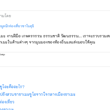
ามโดย
อมูลนักท่องเที่ยวชาโนคุนิ
มะ งานฝีมือ เกษตรกรรม ธรรมชาติ วัฒนธรรม... เราจะรวบรวมสถาน
เมะในด้านต่างๆ จากมุมมองของท้องถิ่นและส่งมอบให้คุณ
ับสนุน
ูโอะคืออะไร?
ปยังสวนชายาเมะชูโอจากใจกลางเมืองยาเมะ
่องเที่ยว
ืองยาเมะ