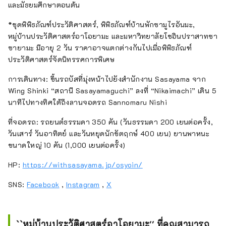
และมัธยมศึกษาตอนต้น
*ชุดพิพิธภัณฑ์ประวัติศาสตร์, พิพิธภัณฑ์บ้านพักซามูไรอันมะ,
หมู่บ้านประวัติศาสตร์อาโอยามะ และมหาวิทยาลัยโชอินปราสาทซา
ซายามะ มีอายุ 2 วัน ราคาอาจแตกต่างกันไปเมื่อพิพิธภัณฑ์
ประวัติศาสตร์จัดนิทรรศการพิเศษ
การเดินทาง: ขึ้นรถบัสที่มุ่งหน้าไปยังสำนักงาน Sasayama จาก
Wing Shinki “สถานี Sasayamaguchi” ลงที่ “Nikaimachi” เดิน 5
นาทีไปทางทิศใต้ถึงลานจอดรถ Sannomaru Nishi
ที่จอดรถ: รถยนต์ธรรมดา 350 คัน (วันธรรมดา 200 เยนต่อครั้ง,
วันเสาร์ วันอาทิตย์ และวันหยุดนักขัตฤกษ์ 400 เยน) ยานพาหนะ
ขนาดใหญ่ 10 คัน (1,000 เยนต่อครั้ง)
HP:
https://withsasayama.jp/osyoin/
SNS:
Facebook
,
Instagram
,
X
``หมู่บ้านประวัติศาสตร์อาโอยามะ'' ที่คุณสามารถ