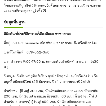
วัฒนธรรมที่ถูกฝังไว้ซึ่งขุดพบในทันบะ ซาซายามะ รวมถึงชุดเกราะ
และดาบที่ตระกูลซามูไรทิ้งไว้
ข้อมูลพื้นฐาน
พิพิธภัณฑ์ประวัติศาสตร์เมืองทัมบะ ซาซายามะ
ที่อยู่: 53 Gofukumachi เมืองทัมบะ ซาซายามะ จังหวัดเฮียวโงะ
เบอร์โทรศัพท์ : 079-552-0601
เวลาทำการ: 9:00-17:00 น. (แผนกต้อนรับปิดทำการเวลา 16:30
น.)
วันหยุด: วันจันทร์ (เปิดในวันหยุดนักขัตฤกษ์ และปิดวันถัดไป) วัน
หยุดสิ้นปีและปีใหม่ (25 ธันวาคม ถึง 1 มกราคมของปีถัดไป)
ค่าเข้าชม: ผู้ใหญ่ 300 เยน, นักเรียนมัธยมปลายและมหาวิทยาลัย
200 เยน, นักเรียนประถมและมัธยมต้น 100 เยน [ตั๋วเข้าชมทั่วไป
สำหรับ 4 อาคาร] ผู้ใหญ่ 600 เยน, นักเรียนมัธยมปลายและ