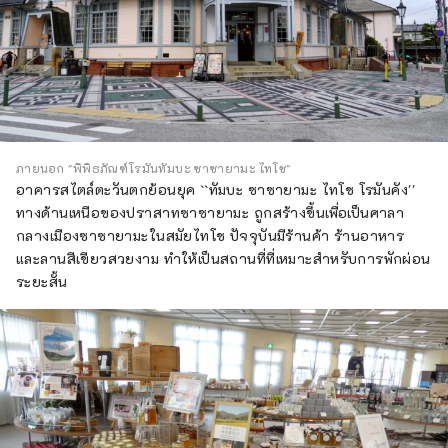
ภายนอก "พิพิธภัณฑ์โรมันทัมบะ ซาซายามะ ไทโช"
อาคารสไตล์ตะวันตกย้อนยุค ``ทัมบะ ซาซายามะ ไทโช โรมันคัง''
ทางด้านเหนือของปราสาทซาซายามะ ถูกสร้างขึ้นเพื่อเป็นศาลา
กลางเมืองซาซายามะในสมัยไทโช ปัจจุบันมีร้านค้า ร้านอาหาร
และลานสีเขียวสวยงาม ทำให้เป็นสถานที่ที่เหมาะสำหรับการพักผ่อน
ระยะสั้น