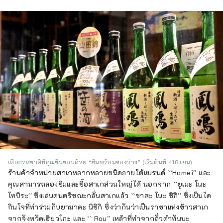
เลือกรสชาติที่คุณชื่นชอบด้วย “ชิมพร้อมของว่าง” (เริ่มต้นที่ 418 เยน)
ร้านค้าจำหน่ายสาเกหลากหลายชนิดภายใต้แบรนด์ ``Homei'' และ
คุณสามารถลองชิมและซื้อสาเกส่วนใหญ่ได้ นอกจาก ``ยูเมะ โนะ
โทบิระ'' ซึ่งเล่นดนตรีขณะกลั่นสาเกแล้ว ``ซาสะ โนะ ชิกิ'' ซึ่งเป็นได
กินโจที่ทำร่วมกับยามาดะ นิชิกิ ซึ่งว่ากันว่าเป็นราชาแห่งข้าวสาเก
จากจังหวัดเฮียวโกะ และ `` Rou'' เหล้าที่ทำจากถั่วดำทันบะ