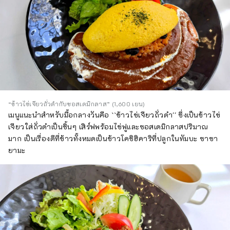
“ข้าวไข่เจียวถั่วดำกับซอสเดมิกลาส” (1,600 เยน)
เมนูแนะนำสำหรับมื้อกลางวันคือ ``ข้าวไข่เจียวถั่วดำ'' ซึ่งเป็นข้าวไข่
เจียวใส่ถั่วดำเป็นชิ้นๆ เสิร์ฟพร้อมไข่ฟูและซอสเดมิกลาสปริมาณ
มาก เป็นเรื่องดีที่ข้าวทั้งหมดเป็นข้าวโคชิฮิคาริที่ปลูกในทัมบะ ซาซา
ยามะ