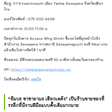
ที่อยู่: 97 Kitashinmachi เมือง Tamba Sasayama จังหวัดเฮียว
โกะ
เบอร์โทรศัพท์ : 079-552-6668
เวลาทำการ: 10.00-17.00 น
ปิดทุกวันอังคาร Access Wing Shinki ขึ้นรถไฟที่มุ่งหน้าไปยัง
สำนักงาน Sasayama จากสถานี Sasayamaguchi ลงที่ Nikai-cho
แล้วเดินไปทางทิศใต้ 1 นาที
ที่จอดรถ: มีที่จอดรถเทศบาลฟรี 90 นาทีทางฝั่งตะวันตกของร้าน
HP:
https://tanbasasayama.hyogo.jp/
โซเชียลเน็ตเวิร์ก:
เฟสบุ๊ค
“ทัมบะ ซาซายามะ เฮียกเคคัง” เป็นร้านขายของที่
ระลึกที่มีงานฝีมือแบบดั้งเดิมมากมาย