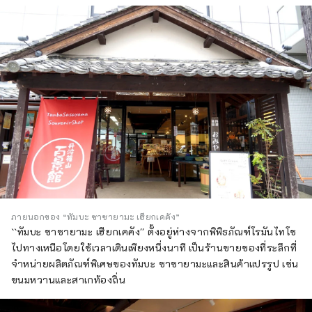
ภายนอกของ “ทัมบะ ซาซายามะ เฮียกเคคัง”
``ทัมบะ ซาซายามะ เฮียกเคคัง'' ตั้งอยู่ห่างจากพิพิธภัณฑ์โรมันไทโช
ไปทางเหนือโดยใช้เวลาเดินเพียงหนึ่งนาที เป็นร้านขายของที่ระลึกที่
จำหน่ายผลิตภัณฑ์พิเศษของทัมบะ ซาซายามะและสินค้าแปรรูป เช่น
ขนมหวานและสาเกท้องถิ่น