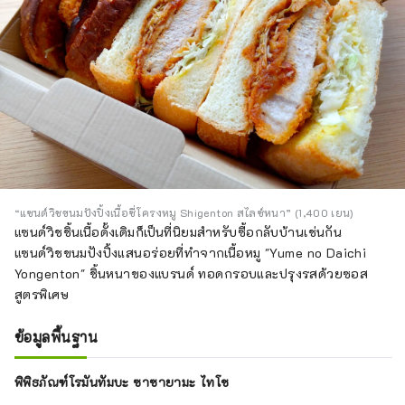
“แซนด์วิชขนมปังปิ้งเนื้อซี่โครงหมู Shigenton สไลซ์หนา” (1,400 เยน)
แซนด์วิชชิ้นเนื้อดั้งเดิมก็เป็นที่นิยมสำหรับซื้อกลับบ้านเช่นกัน
แซนด์วิชขนมปังปิ้งแสนอร่อยที่ทำจากเนื้อหมู "Yume no Daichi
Yongenton" ชิ้นหนาของแบรนด์ ทอดกรอบและปรุงรสด้วยซอส
สูตรพิเศษ
ข้อมูลพื้นฐาน
พิพิธภัณฑ์โรมันทัมบะ ซาซายามะ ไทโช