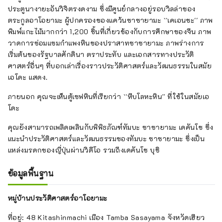
ประตูนางายะอันวิจิตรงดงาม ซึ่งมีศูนย์กลางอยู่รอบวิลล่าของ
ตระกูลอาโอยามะ ผู้ปกครองของแคว้นซาซายามะ ``เคเอนชะ'' ภาพ
พิมพ์แกะไม้มากกว่า 1,200 ชิ้นที่เกี่ยวข้องกับการศึกษาของจีน ภาพ
วาดการซ่อมแซมกำแพงหินของปราสาทซาซายามะ ภาพร่างการ
เริ่มต้นของรัฐบาลศักดินา ตราประทับ และเอกสารทางประวัติ
ศาสตร์อื่นๆ ที่บอกเล่าเรื่องราวประวัติศาสตร์และวัฒนธรรมในสมัย
เอโดะ แสดง.
ภายนอก คุณจะเห็นตู้เซฟหินที่เรียกว่า ``หีบโลหะหิน'' ที่ใช้ในสมัยเอ
โดะ
คุณยังสามารถเพลิดเพลินกับพิพิธภัณฑ์ทัมบะ ซาซายามะ เดคันโช ซึ่ง
แนะนำประวัติศาสตร์และวัฒนธรรมของทัมบะ ซาซายามะ ซึ่งเป็น
แหล่งมรดกของญี่ปุ่นผ่านวิดีโอ รวมถึงเดคันโช บุชิ
ข้อมูลพื้นฐาน
หมู่บ้านประวัติศาสตร์อาโอยามะ
ที่อยู่: 48 Kitashinmachi เมือง Tamba Sasayama จังหวัดเฮียว