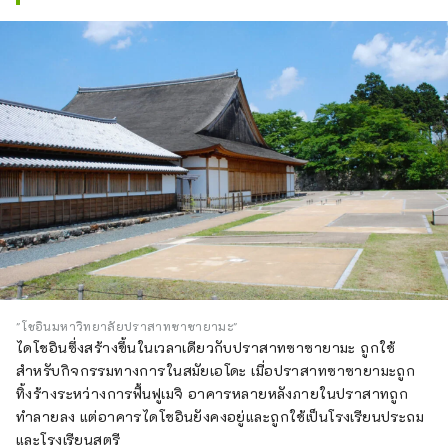
"โชอินมหาวิทยาลัยปราสาทซาซายามะ"
ไดโชอินซึ่งสร้างขึ้นในเวลาเดียวกับปราสาทซาซายามะ ถูกใช้
สำหรับกิจกรรมทางการในสมัยเอโดะ เมื่อปราสาทซาซายามะถูก
ทิ้งร้างระหว่างการฟื้นฟูเมจิ อาคารหลายหลังภายในปราสาทถูก
ทำลายลง แต่อาคารไดโชอินยังคงอยู่และถูกใช้เป็นโรงเรียนประถม
และโรงเรียนสตรี