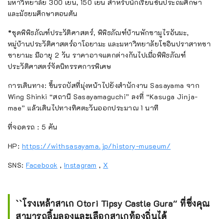
มหาวิทยาลัย 300 เยน, 150 เยน สำหรับนักเรียนชั้นประถมศึกษา
และมัธยมศึกษาตอนต้น
*ชุดพิพิธภัณฑ์ประวัติศาสตร์, พิพิธภัณฑ์บ้านพักซามูไรอันมะ,
หมู่บ้านประวัติศาสตร์อาโอยามะ และมหาวิทยาลัยโชอินปราสาทซา
ซายามะ มีอายุ 2 วัน ราคาอาจแตกต่างกันไปเมื่อพิพิธภัณฑ์
ประวัติศาสตร์จัดนิทรรศการพิเศษ
การเดินทาง: ขึ้นรถบัสที่มุ่งหน้าไปยังสำนักงาน Sasayama จาก
Wing Shinki “สถานี Sasayamaguchi” ลงที่ “Kasuga Jinja-
mae” แล้วเดินไปทางทิศตะวันออกประมาณ 1 นาที
ที่จอดรถ : 5 คัน
HP:
https://withsasayama.jp/history-museum/
SNS:
Facebook
,
Instagram
,
X
``โรงเหล้าสาเก Otori Tipsy Castle Gura'' ที่ซึ่งคุณ
สามารถลิ้มลองและเลือกสาเกท้องถิ่นได้