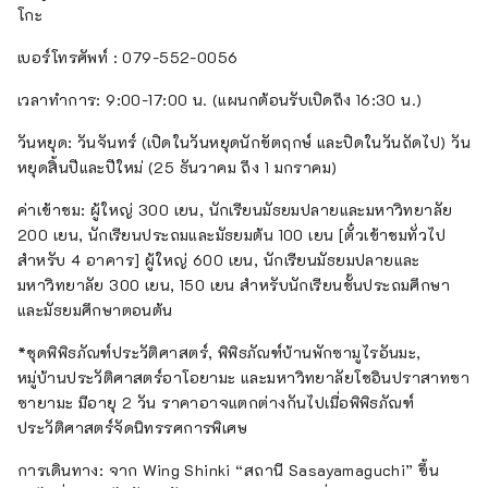
โกะ
เบอร์โทรศัพท์ : 079-552-0056
เวลาทำการ: 9:00-17:00 น. (แผนกต้อนรับเปิดถึง 16:30 น.)
วันหยุด: วันจันทร์ (เปิดในวันหยุดนักขัตฤกษ์ และปิดในวันถัดไป) วัน
หยุดสิ้นปีและปีใหม่ (25 ธันวาคม ถึง 1 มกราคม)
ค่าเข้าชม: ผู้ใหญ่ 300 เยน, นักเรียนมัธยมปลายและมหาวิทยาลัย
200 เยน, นักเรียนประถมและมัธยมต้น 100 เยน [ตั๋วเข้าชมทั่วไป
สำหรับ 4 อาคาร] ผู้ใหญ่ 600 เยน, นักเรียนมัธยมปลายและ
มหาวิทยาลัย 300 เยน, 150 เยน สำหรับนักเรียนชั้นประถมศึกษา
และมัธยมศึกษาตอนต้น
*ชุดพิพิธภัณฑ์ประวัติศาสตร์, พิพิธภัณฑ์บ้านพักซามูไรอันมะ,
หมู่บ้านประวัติศาสตร์อาโอยามะ และมหาวิทยาลัยโชอินปราสาทซา
ซายามะ มีอายุ 2 วัน ราคาอาจแตกต่างกันไปเมื่อพิพิธภัณฑ์
ประวัติศาสตร์จัดนิทรรศการพิเศษ
การเดินทาง: จาก Wing Shinki “สถานี Sasayamaguchi” ขึ้น