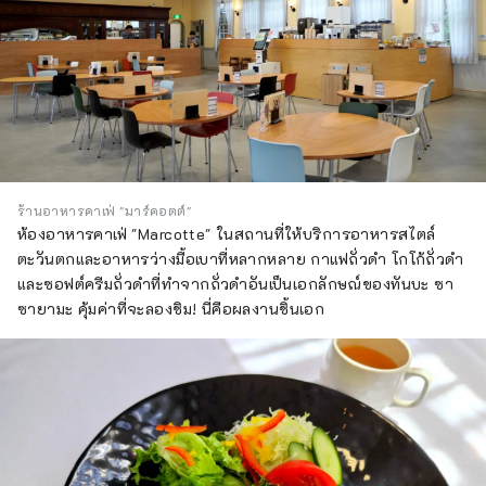
ร้านอาหารคาเฟ่ "มาร์คอตต์"
ห้องอาหารคาเฟ่ "Marcotte" ในสถานที่ให้บริการอาหารสไตล์
ตะวันตกและอาหารว่างมื้อเบาที่หลากหลาย กาแฟถั่วดำ โกโก้ถั่วดำ
และซอฟต์ครีมถั่วดำที่ทำจากถั่วดำอันเป็นเอกลักษณ์ของทันบะ ซา
ซายามะ คุ้มค่าที่จะลองชิม! นี่คือผลงานชิ้นเอก