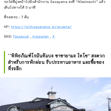
รถไฟที่มุ่งหน้าไปยังสำนักงาน Sasayama ลงที่ “Nikaimachi” แล้ว
เดินไปทางใต้ 5 นาที
ที่จอดรถ : 7 คัน
HP:
https://withsasayama.jp/aoyama/
SNS:
Facebook
,
Instagram
,
X
``พิพิธภัณฑ์โรมันทัมบะ ซาซายามะ ไทโช'' สะดวก
สำหรับการพักผ่อน รับประทานอาหาร และซื้อของ
ที่ระลึก