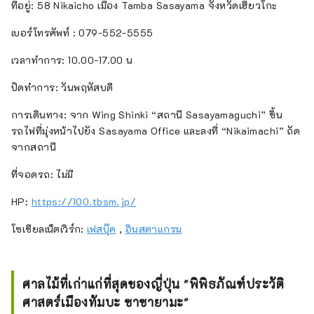
ที่อยู่: 58 Nikaicho เมือง Tamba Sasayama จังหวัดเฮียวโกะ
เบอร์โทรศัพท์ : 079-552-5555
เวลาทำการ: 10.00-17.00 น
ปิดทำการ: วันพฤหัสบดี
การเดินทาง: จาก Wing Shinki “สถานี Sasayamaguchi” ขึ้น
รถไฟที่มุ่งหน้าไปยัง Sasayama Office และลงที่ “Nikaimachi” ถัด
จากสถานี
ที่จอดรถ: ไม่มี
HP:
https://100.tbsm.jp/
โซเชียลเน็ตเวิร์ก:
เฟสบุ๊ค
,
อินสตาแกรม
ศาลไม้ที่เก่าแก่ที่สุดของญี่ปุ่น "พิพิธภัณฑ์ประวัติ
ศาสตร์เมืองทัมบะ ซาซายามะ"