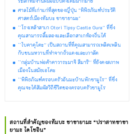
ระลึกที่มีงานฝีมือแบบดั้งเดิมมากมาย
ศาลไม้ที่เก่าแก่ที่สุดของญี่ปุ่น "พิพิธภัณฑ์ประวัติ
ศาสตร์เมืองทัมบะ ซาซายามะ"
``โรงเหล้าสาเก Otori Tipsy Castle Gura'' ที่ซึ่ง
คุณสามารถลิ้มลองและเลือกสาเกท้องถิ่นได้
``ไบคาคุโดะ'' เป็นสถานที่ที่คุณสามารถเพลิดเพลิน
กับขนมหวานที่ทำจากถั่วแดงและเกาลัด
``กลุ่มบ้านพ่อค้าคาวาระมาจิ สึมาริ'' ที่ยังคงสภาพ
เมืองในสมัยเอโดะ
``พิพิธภัณฑ์ครอบครัวอันมะบ้านพักซามูไร'' ที่ซึ่ง
คุณจะได้สัมผัสวิถีชีวิตของครอบครัวซามูไร
สถานที่สำคัญของทัมบะ ซาซายามะ “ปราสาทซาซา
ยามะ ไดโชอิน”