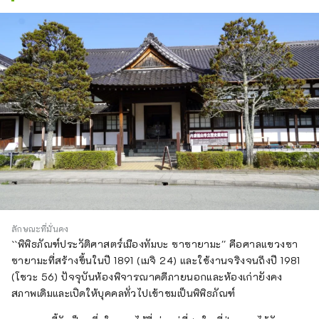
ลักษณะที่มั่นคง
``พิพิธภัณฑ์ประวัติศาสตร์เมืองทัมบะ ซาซายามะ'' คือศาลแขวงซา
ซายามะที่สร้างขึ้นในปี 1891 (เมจิ 24) และใช้งานจริงจนถึงปี 1981
(โชวะ 56) ปัจจุบันห้องพิจารณาคดีภายนอกและห้องเก่ายังคง
สภาพเดิมและเปิดให้บุคคลทั่วไปเข้าชมเป็นพิพิธภัณฑ์