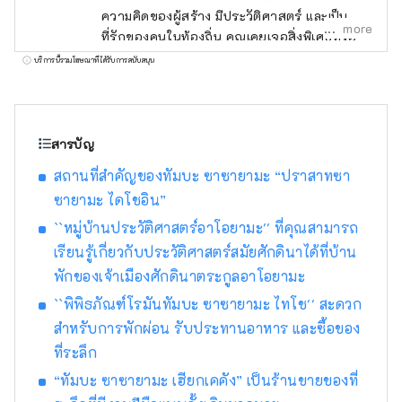
ความคิดของผู้สร้าง มีประวัติศาสตร์ และเป็น
more
ที่รักของคนในท้องถิ่น คุณเคยเจอสิ่งพิเศษหรือ
ประสบการณ์ที่ทำให้คุณอยากบอกใครสักคน
บริการนี้รวมโฆษณาที่ได้รับการสนับสนุน
เกี่ยวกับเรื่องนี้หรือไม่? และจากการบอกเล่า คน
ใหม่ๆ นำไปสู่บางสิ่งบางอย่าง ฉันคิดว่านั่นคือสิ่ง
ที่ "ดี" เป็นเรื่องเกี่ยวกับ เพื่อส่งมอบการเผชิญหน้า
ดังกล่าวให้กับลูกค้าของเรา เราค้นพบสิ่งดีๆ ของ
สารบัญ
เฮียวโกะตามแนวคิด "พูดคุย สื่อสาร และเชื่อม
สถานที่สำคัญของทัมบะ ซาซายามะ “ปราสาทซา
ต่อ" และให้ข้อมูลที่จะช่วยลดระยะห่างทาง
ซายามะ ไดโชอิน”
อารมณ์ระหว่างลูกค้าและภูมิภาคของจังหวัดเฮีย
วโกะ จะถูกส่งไป .
``หมู่บ้านประวัติศาสตร์อาโอยามะ'' ที่คุณสามารถ
เรียนรู้เกี่ยวกับประวัติศาสตร์สมัยศักดินาได้ที่บ้าน
พักของเจ้าเมืองศักดินาตระกูลอาโอยามะ
``พิพิธภัณฑ์โรมันทัมบะ ซาซายามะ ไทโช'' สะดวก
สำหรับการพักผ่อน รับประทานอาหาร และซื้อของ
ที่ระลึก
“ทัมบะ ซาซายามะ เฮียกเคคัง” เป็นร้านขายของที่