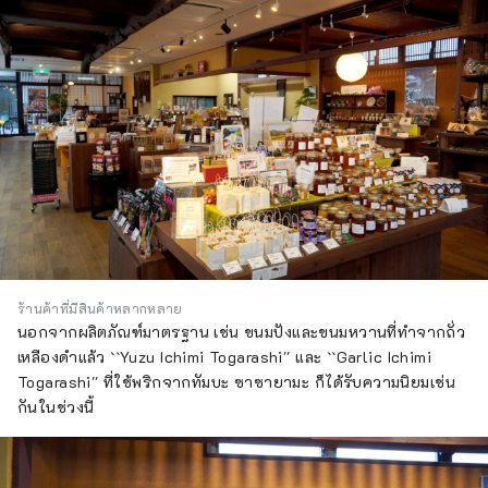
ร้านค้าที่มีสินค้าหลากหลาย
นอกจากผลิตภัณฑ์มาตรฐาน เช่น ขนมปังและขนมหวานที่ทำจากถั่ว
เหลืองดำแล้ว ``Yuzu Ichimi Togarashi'' และ ``Garlic Ichimi
Togarashi'' ที่ใช้พริกจากทัมบะ ซาซายามะ ก็ได้รับความนิยมเช่น
กันในช่วงนี้