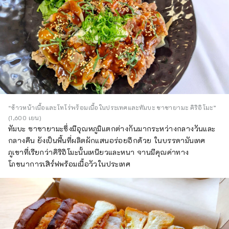
“ข้าวหน้าเนื้อและโทโร่พร้อมเนื้อในประเทศและทัมบะ ซาซายามะ คิริอิโมะ”
(1,600 เยน)
ทัมบะ ซาซายามะซึ่งมีอุณหภูมิแตกต่างกันมากระหว่างกลางวันและ
กลางคืน ยังเป็นพื้นที่ผลิตผักแสนอร่อยอีกด้วย ในบรรดามันเทศ
ภูเขาที่เรียกว่าคิริอิโมะนั้นเหนียวและหนา จานมีคุณค่าทาง
โภชนาการเสิร์ฟพร้อมเนื้อวัวในประเทศ