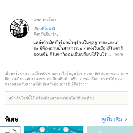
บทความโดย
เยือนคิโนซากิ
จังหวัดเฮียวโกะ
แหล่งกำเนิดทัวร์บ่อน้ำพุร้อนในชุดยูกาตะและเก
ตะ มีห้องอาบน้ำสาธารณะ 7 แห่งในเมืองคิโนซากิ
more
ออนเซ็น คิโนซากิออนเซ็นเปรียบได้กับโรงแรม
บ่อน้ำพุร้อนขนาดใหญ่ โดยสถานีเป็น ``กุเซกิ''
ถนนเป็น ``ทางเดิน'' โรงแรมขนาดเล็กเป็น ``ห้อง
พักแขก'' และห้องอาบน้ำสาธารณะเป็น ``ห้อง
เนื้อหาในบทความนี้อ้างอิงจากการเก็บข้อมูลในช่วงเวลาที่เขียนบทความ อาจ
อาบน้ำสาธารณะ''. หากคุณเปลี่ยนเป็นชุดยูกาตะ
มีการเปลี่ยนแปลงของรายละเอียดสินค้า บริการ ราคาในภายหลังได้ กรุณา
ผ่อนคลาย และออกไปในเมือง คุณจะกลายเป็นตัว
ตรวจสอบกับสถานที่นั้นอีกครั้งก่อนการไปใช้บริการ
ละครในโลกนี้
หน้าเว็บไซต์นี้ใช้เครื่องมือแปลภาษาอัตโนมัติบางส่วน
พิเศษ
ดูเพิ่มเติม