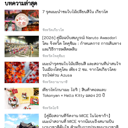
บทความล่าสุด
7 จุดแนะนำชมใบไม้เปลี่ยนสีใน เกียวโต
จังหวัดเกียวโต
[2026] คู่มือฉบับสมบูรณ์ Naruto Awaodori
โตะ จังหวัด โทคุชิมะ : กำหนดการ การเดินทาง
และวิธีการเพลิดเพลิน
จังหวัดโทคุชิมะ
แนะนำจุดชมใบไม้เปลี่ยนสี และสถานที่น่าสนใจ
ในเมืองโฮคุโตะ เพียง 2 ชม. จากโตเกียวโดย
รถไฟด่วน Azusa
จังหวัดยามานาชิ
เที่ยวโทโกนาเมะ ไอจิ｜สินค้าคอลแลบ
Tokonyan × Hello Kitty ฉลอง 20 ปี
จังหวัดไอจิ
【คู่มือสถานที่จัดงาน MICE ในโอซาก้า】
แนะนำสถานที่ MICE จากนัมบะถึงสนามบิน
นานาชาติคันไซ สำหรับการประชุมนานาชาติ