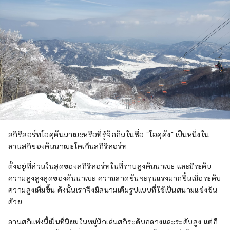
สกีรีสอร์ทโอคุคันนาเบะหรือที่รู้จักกันในชื่อ "โอคุคัง" เป็นหนึ่งใน
ลานสกีของคันนาเบะโคเก็นสกีรีสอร์ท
ตั้งอยู่ที่ส่วนในสุดของสกีรีสอร์ทในที่ราบสูงคันนาเบะ และมีระดับ
ความสูงสูงสุดของคันนาเบะ ความลาดชันจะรุนแรงมากขึ้นเมื่อระดับ
ความสูงเพิ่มขึ้น ดังนั้นเราจึงมีสนามเต็มรูปแบบที่ใช้เป็นสนามแข่งขัน
ด้วย
ลานสกีแห่งนี้เป็นที่นิยมในหมู่นักเล่นสกีระดับกลางและระดับสูง แต่ก็