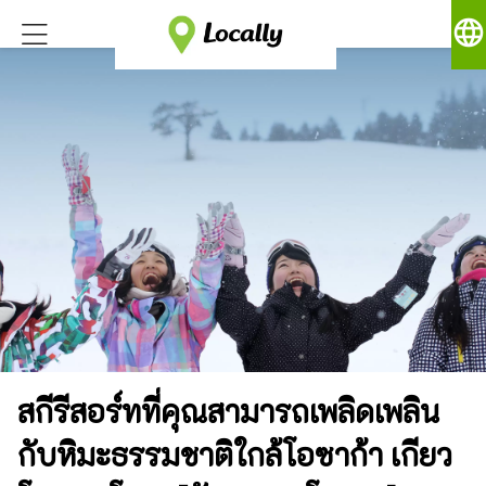
language
สกีรีสอร์ทที่คุณสามารถเพลิดเพลิน
กับหิมะธรรมชาติใกล้โอซาก้า เกียว