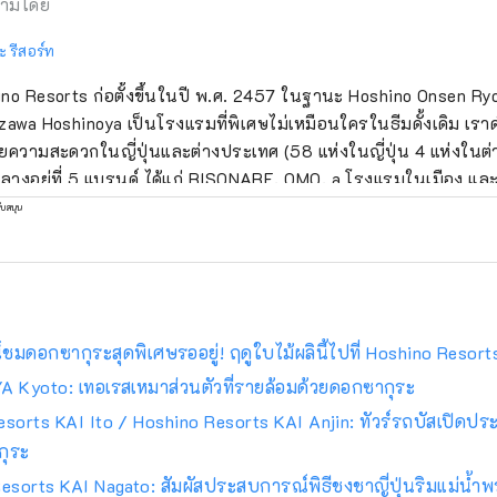
ามโดย
ะ รีสอร์ท
no Resorts ก่อตั้งขึ้นในปี พ.ศ. 2457 ในฐานะ Hoshino Onsen Ry
zawa Hoshinoya เป็นโรงแรมที่พิเศษไม่เหมือนใครในธีมดั้งเดิม เราด
ความสะดวกในญี่ปุ่นและต่างประเทศ (58 แห่งในญี่ปุ่น 4 แห่งในต่
กลางอยู่ที่ 5 แบรนด์ ได้แก่ RISONARE, OMO, a โรงแรมในเมือง แ
การพักผ่อน .
ับสนุน
ดอกซากุระสุดพิเศษรออยู่! ฤดูใบไม้ผลินี้ไปที่ Hoshino Resort
A Kyoto: เทอเรสเหมาส่วนตัวที่รายล้อมด้วยดอกซากุระ
sorts KAI Ito / Hoshino Resorts KAI Anjin: ทัวร์รถบัสเปิดประ
กุระ
esorts KAI Nagato: สัมผัสประสบการณ์พิธีชงชาญี่ปุ่นริมแม่น้ำ