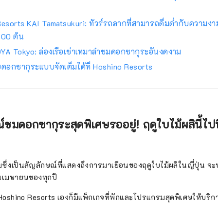
Resorts KAI Tamatsukuri: ทัวร์รถลากที่สามารถดื่มด่ำกับความ
00 ต้น
A Tokyo: ล่องเรือเช่าเหมาลำชมดอกซากุระอันงดงาม
บดอกซากุระแบบจัดเต็มได้ที่ Hoshino Resorts
มดอกซากุระสุดพิเศษรออยู่! ฤดูใบไม้ผลินี้ไปท
ึ่งเป็นสัญลักษณ์ที่แสดงถึงการมาเยือนของฤดูใบไม้ผลิในญี่ปุ่น จ
อนเมษายนของทุกปี
 Hoshino Resorts เองก็มีแพ็กเกจที่พักและโปรแกรมสุดพิเศษให้บริก