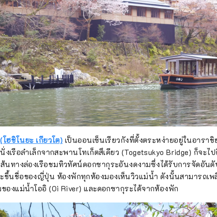
โฮชิโนยะ เกียวโต)
เป็นออนเซ็นเรียวกังที่ตั้งตระหง่ายอยู่ในอารา
อนั่งเรือลำเล็กจากสะพานโทเก็ตสึเคียว (Togetsukyo Bridge) ก็จะไปถึงท
้นทางล่องเรือชมทิวทัศน์ดอกซากุระอันงดงามซึ่งได้รับการจัดอันดับ
ึ้นชื่อของญี่ปุ่น ห้องพักทุกห้องมองเห็นวิวแม่น้ำ ดังนั้นสามารถเพล
มของแม่น้ำโออิ (Oi River) และดอกซากุระได้จากห้องพัก