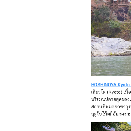
HOSHINOYA Kyoto (
เกียวโต (Kyoto) เมื่
บริเวณปลายสุดของเส
สถานที่ชมดอกซากุระข
ฤดูใบไม้ผลิอันงดงา