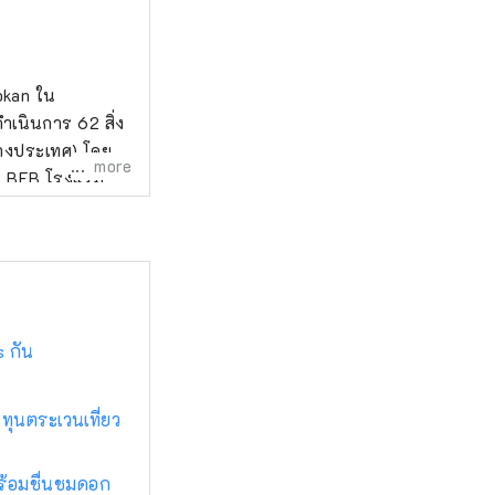
okan ใน
ำเนินการ 62 สิ่ง
างประเทศ) โดยมี
more
ละ BEB โรงแรม
s กัน
ทุนตระเวนเที่ยว
พร้อมชื่นชมดอก