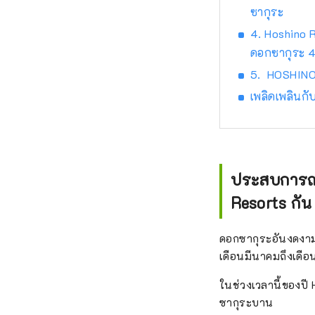
ซากุระ
4. Hoshino 
ดอกซากุระ 4
5. HOSHINOY
เพลิดเพลินกั
ประสบการณ์ช
Resorts กัน
ดอกซากุระอันงดงามซ
เดือนมีนาคมถึงเดื
ในช่วงเวลานี้ของปี
ซากุระบาน