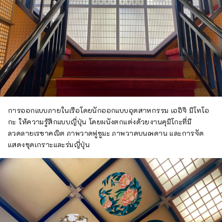
การออกแบบภายในเรือโดยนักออกแบบอุตสาหกรรม เออิจิ มิโทโอ
กะ ให้ความรู้สึกแบบญี่ปุ่น โดยผนังตกแต่งด้วยงานคุมิโกะที่มี
ลวดลายเรขาคณิต ภาพวาดฟูซูมะ ภาพวาดบนเพดาน และการจัด
แสดงชุดเกราะและร่มญี่ปุ่น