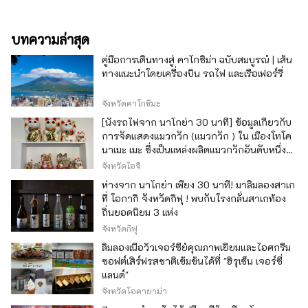
บทความล่าสุด
คู่มือการเดินทางสู่ คาโกชิม่า ฉบับสมบูรณ์ | เส้น
ทางแนะนำโดยเครื่องบิน รถไฟ และเรือเฟอร์รี่
จังหวัดคาโกชิมะ
[นั่งรถไฟจาก นาโกย่า 30 นาที] ข้อมูลเกี่ยวกับ
การจัดแสดงแมวกวัก (แมวกวัก ) ใน เมืองโทโค
นาเมะ เมะ ซึ่งเป็นแหล่งผลิตแมวกวักอันดับหนึ่ง
ของญี่ปุ่น
จังหวัดไอจิ
ห่างจาก นาโกย่า เพียง 30 นาที! มาลิ้มลองสาเก
ที่ โอกากิ จังหวัดกิฟุ ! พบกับโรงกลั่นสาเกท้อง
ถิ่นยอดนิยม 3 แห่ง
จังหวัดกิฟุ
ลิ้มลองเนื้อวัวเจอร์ซีย์คุณภาพเยี่ยมและไอศกรีม
ซอฟต์เสิร์ฟรสชาติเข้มข้นได้ที่ "ฮิรุเซ็น เจอร์ซี่
แลนด์"
จังหวัดโอคายาม่า