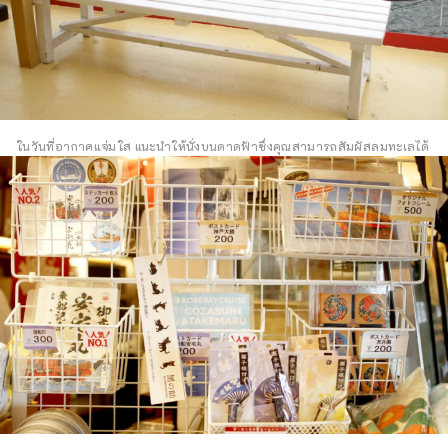
ในวันที่อากาศแจ่มใส แนะนำให้นั่งบนดาดฟ้าซึ่งคุณสามารถสัมผัสลมทะเลได้