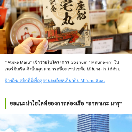
``Atake Maru'' เข้าร่วมในโครงการ Goshuin ``Mifune-in'' ใน
เวอร์ชันเรือ ดังนั้นคุณสามารถซื้อตราประทับ Mifune-in ได้ด้วย
อ้างอิง: คลิกที่นี่เพื่อดูรายละเอียดเกี่ยวกับ Mifune Seal
ขอแนะนำไฮไลท์ของการล่องเรือ “อาทาเกะ มารุ”