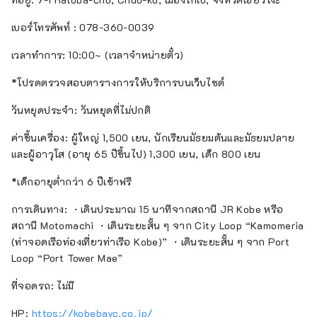
เบอร์โทรศัพท์ : 078-360-0039
เวลาทำการ: 10:00~ (เวลาจำหน่ายตั๋ว)
*โปรดตรวจสอบตารางการให้บริการบนเว็บไซต์
วันหยุดประจำ: วันหยุดที่ไม่ปกติ
ค่าขึ้นเครื่อง: ผู้ใหญ่ 1,500 เยน, นักเรียนมัธยมต้นและมัธยมปลาย
และผู้อาวุโส (อายุ 65 ปีขึ้นไป) 1,300 เยน, เด็ก 800 เยน
*เด็กอายุต่ำกว่า 6 ปีเข้าฟรี
การเดินทาง: ・เดินประมาณ 15 นาทีจากสถานี JR Kobe หรือ
สถานี Motomachi ・เดินระยะสั้น ๆ จาก City Loop “Kamomeria
(ท่าจอดเรือท่องเที่ยวท่าเรือ Kobe)” ・เดินระยะสั้น ๆ จาก Port
Loop “Port Tower Mae”
ที่จอดรถ: ไม่มี
HP:
https://kobebayc.co.jp/