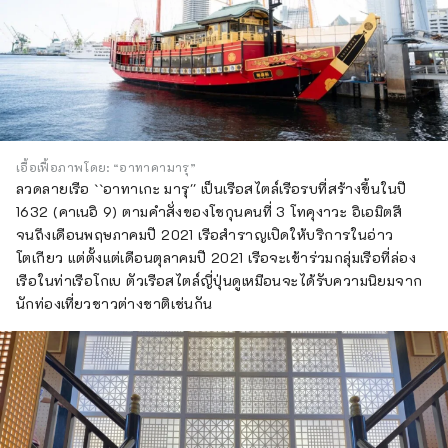
เอื้อเฟื้อภาพโดย: “อาทาคามารุ”
ลวดลายเรือ ``อาทาเกะ มารุ'' เป็นเรือสไตล์เรือรบที่สร้างขึ้นในปี
1632 (คาเนอิ 9) ตามคำสั่งของโชกุนคนที่ 3 โทคุงาวะ อิเอมิตสึ
จนถึงเดือนพฤษภาคมปี 2021 เรือสำราญเปิดให้บริการในอ่าว
โตเกียว แต่ตั้งแต่เดือนตุลาคมปี 2021 เรือจะเข้าร่วมกลุ่มเรือที่ล่อง
เรือในท่าเรือโกเบ ตัวเรือสไตล์ญี่ปุ่นดูเหมือนจะได้รับความนิยมจาก
นักท่องเที่ยวชาวต่างชาติเช่นกัน