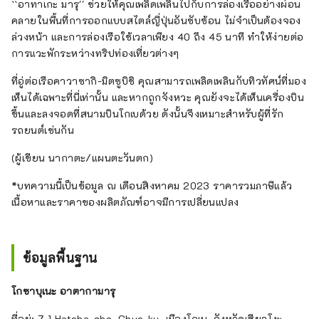
``อาทาเกะ มารุ'' ช่วยให้คุณเพลิดเพลินไปกับการล่องเรืออย่างผ่อน
คลายในพื้นที่การออกแบบสไตล์ญี่ปุ่นอันซับซ้อน ไม่จำเป็นต้องจอง
ล่วงหน้า และการล่องเรือใช้เวลาเพียง 40 ถึง 45 นาที ทำให้ง่ายต่อ
การแวะพักระหว่างทริปท่องเที่ยวต่างๆ
ที่อู่ต่อเรือคาวาซากิ-มิตซูบิชิ คุณสามารถเพลิดเพลินกับทิวทัศน์ที่มอง
เห็นได้เฉพาะที่นี่เท่านั้น และหากถูกจังหวะ คุณยังจะได้เห็นเครื่องบิน
ขึ้นและลงจอดที่สนามบินโกเบด้วย ดังนั้นจึงเหมาะสำหรับผู้ที่รัก
รถยนต์เช่นกัน
(ผู้เขียน นากาตะ/แผนตะวันตก)
*บทความนี้เป็นข้อมูล ณ เดือนสิงหาคม 2023 ราคารวมภาษีแล้ว
เนื้อหาและราคาของผลิตภัณฑ์อาจมีการเปลี่ยนแปลง
ข้อมูลพื้นฐาน
โกซาบุเนะ อาตากามารุ
ที่อยู่: 7-1 Hatoba-cho, Chuo-ku, เมืองโกเบ, จังหวัดเฮียวโงะ