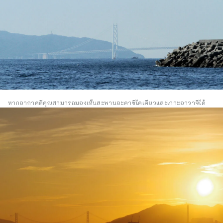
หากอากาศดีคุณสามารถมองเห็นสะพานอะคาชิไคเคียวและเกาะอาวาจิได้