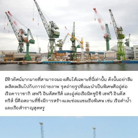
มีทิวทัศน์มากมายที่สามารถมองเห็นได้เฉพาะที่นี่เท่านั้น ดังนั้นอย่าลืม
เพลิดเพลินไปกับการถ่ายภาพ จุดถ่ายรูปที่แนะนำเป็นพิเศษคืออู่ต่อ
เรือคาวาซากิ เฮฟวี อินดัสทรีส์ และอู่ต่อเรือมิตซูบิชิ เฮฟวี อินดัส
ทรีส์ นี่คือสถานที่ซึ่งมีการสร้างและซ่อมแซมเรือพิเศษ เช่น เรือดำน้ำ
และเรือสำราญสุดหรู