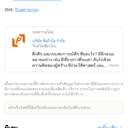
SNS:
อินสตาแกรม
บทความโดย
บริษัท ชินกิ บัส จำกัด
จังหวัดเฮียวโกะ
สิ่งดีๆ และประสบการณ์ดีๆ คืออะไร? มีลักษณะ
หลายอย่าง เช่น มีเรื่องราวที่จะเล่า ล้นไปด้วย
more
ความคิดของผู้สร้าง มีประวัติศาสตร์ และเป็นที่รัก
ของคนในท้องถิ่น คุณเคยเจอสิ่งพิเศษหรือ
ประสบการณ์ที่ทำให้คุณอยากบอกใครสักคน
เกี่ยวกับเรื่องนี้หรือไม่? และจากการบอกเล่า คน
เนื้อหาในบทความนี้อ้างอิงจากการเก็บข้อมูลในช่วงเวลาที่เขียนบทความ อาจ
ใหม่ๆ นำไปสู่บางสิ่งบางอย่าง ฉันคิดว่านั่นคือสิ่ง
มีการเปลี่ยนแปลงของรายละเอียดสินค้า บริการ ราคาในภายหลังได้ กรุณา
ที่ "ดี" เป็นเรื่องเกี่ยวกับ เพื่อส่งมอบการเผชิญหน้า
ตรวจสอบกับสถานที่นั้นอีกครั้งก่อนการไปใช้บริการ
ดังกล่าวให้กับลูกค้าของเรา เราค้นพบสิ่งดีๆ ของ
เฮียวโกะตามแนวคิด "พูดคุย สื่อสาร และเชื่อม
หน้าเว็บไซต์นี้ใช้เครื่องมือแปลภาษาอัตโนมัติบางส่วน
ต่อ" และให้ข้อมูลที่จะช่วยลดระยะห่างทาง
อารมณ์ระหว่างลูกค้าและภูมิภาคของจังหวัดเฮียว
โกะ จะถูกส่งไป .
ดูเพิ่มเติม