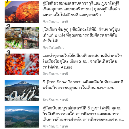
คู่มือเที่ยวชมทะเลสาบคาวากุจิและ ภูเขาไฟฟูจิ
เดือนตุลาคมและพฤศจิกายน | อุณหภูมิ เสื้อผ้า
เทศกาลใบไม้เปลี่ยนสี และจุดชมวิว
จังหวัดยามานาชิ
[โตเกียว ชินจูกุ ] ซื้อมัทฉะได้ที่นี่! ร้านชาญี่ปุ่น
เก่าแก่ 2 แห่ง ที่คุณสามารถสัมผัสรสชาติต้น
ตำรับได้!
จังหวัดโตเกียว
แนะนำจุดชมใบไม้เปลี่ยนสี และสถานที่น่าสนใจ
ในเมืองโฮคุโตะ เพียง 2 ชม. จากโตเกียวโดย
รถไฟด่วน Azusa
จังหวัดยามานาชิ
Fujiten Snow Resort: เพลิดเพลินกับหิมะและสกี
พร้อมกิจกรรมฤดูหนาวในเดือน ม.ค.–ก.พ.
จังหวัดยามานาชิ
คู่มือฉบับสมบูรณ์สู่สถานีที่ 5 ภูเขาไฟฟูจิ| จุดชม
วิว สิ่งที่ควรสวมใส่ การเดินทาง และแผนการ
เดินทางตัวอย่างสำหรับการเที่ยวชมทะเลสาบคา
วากุจิ
จังหวัดยามานาชิ