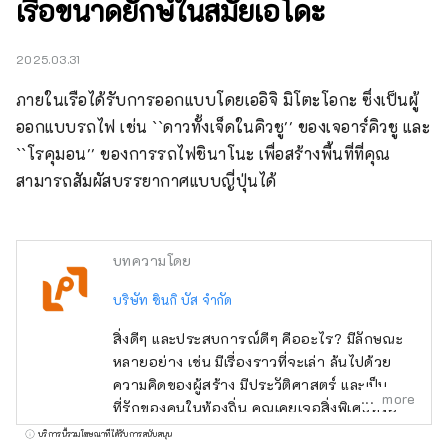
เรือขนาดยักษ์ในสมัยเอโดะ
2025.03.31
ภายในเรือได้รับการออกแบบโดยเออิจิ มิโตะโอกะ ซึ่งเป็นผู้
ออกแบบรถไฟ เช่น ``ดาวทั้งเจ็ดในคิวชู'' ของเจอาร์คิวชู และ 
``โรคุมอน'' ของการรถไฟชินาโนะ เพื่อสร้างพื้นที่ที่คุณ
สามารถสัมผัสบรรยากาศแบบญี่ปุ่นได้
บทความโดย
บริษัท ชินกิ บัส จำกัด
สิ่งดีๆ และประสบการณ์ดีๆ คืออะไร? มีลักษณะ
หลายอย่าง เช่น มีเรื่องราวที่จะเล่า ล้นไปด้วย
ความคิดของผู้สร้าง มีประวัติศาสตร์ และเป็น
more
ที่รักของคนในท้องถิ่น คุณเคยเจอสิ่งพิเศษหรือ
ประสบการณ์ที่ทำให้คุณอยากบอกใครสักคน
บริการนี้รวมโฆษณาที่ได้รับการสนับสนุน