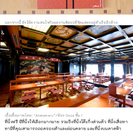
นอกจากนี้ ยังให้ความสนใจกับผลงานศิลปะที่จัดแสดงอยู่ทั่วเรืออีกด้วย
เอื้อเฟื้อภาพโดย: “Atakemaru”/ห้อง Goza ชั้น 1
ที่นั่งฟรี มีที่นั่งให้เลือกมากมาย รวมถึงที่นั่งโต๊ะกึ่งส่วนตัว ที่นั่งเสื่อทา
ทามิที่คุณสามารถถอดรองเท้าและผ่อนคลาย และที่นั่งบนดาดฟ้า