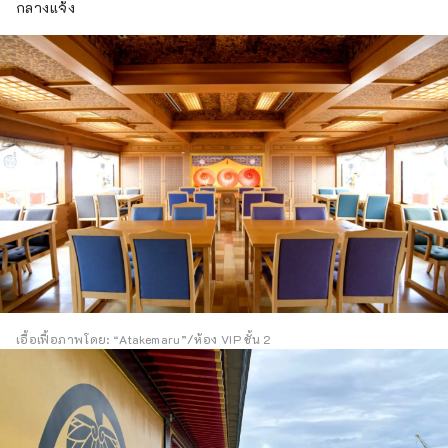
กลางแจ้ง
เอื้อเฟื้อภาพโดย: “Atakemaru”/ห้อง VIP ชั้น 2