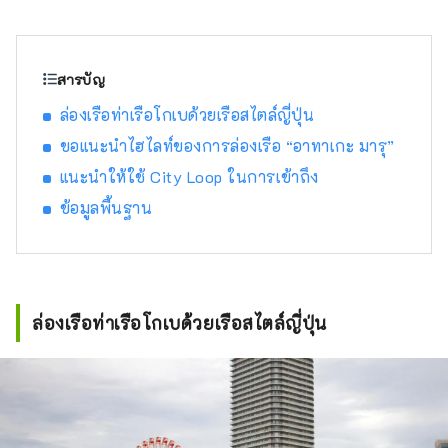
เกี่ยวกับเรื่องนี้หรือไม่? และจากการบอกเล่า คน
ใหม่ๆ นำไปสู่บางสิ่งบางอย่าง ฉันคิดว่านั่นคือสิ่ง
ที่ "ดี" เป็นเรื่องเกี่ยวกับ เพื่อส่งมอบการเผชิญหน้า
ดังกล่าวให้กับลูกค้าของเรา เราค้นพบสิ่งดีๆ ของ
สารบัญ
เฮียวโกะตามแนวคิด "พูดคุย สื่อสาร และเชื่อม
ล่องเรือท่าเรือโกเบด้วยเรือสไตล์ญี่ปุ่น
ต่อ" และให้ข้อมูลที่จะช่วยลดระยะห่างทาง
อารมณ์ระหว่างลูกค้าและภูมิภาคของจังหวัดเฮีย
ขอแนะนำไฮไลท์ของการล่องเรือ “อาทาเกะ มารุ”
วโกะ จะถูกส่งไป .
แนะนำให้ใช้ City Loop ในการเข้าถึง
ข้อมูลพื้นฐาน
ล่องเรือท่าเรือโกเบด้วยเรือสไตล์ญี่ปุ่น