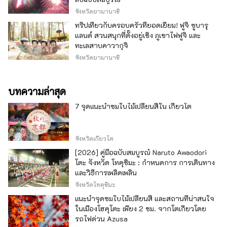
จังหวัดยามานาชิ
ทริปเที่ยวกับครอบครัวที่ยอดเยี่ยม! ฟูจิ ซูบารุ
แลนด์ สวนสนุกที่ตั้งอยู่เชิง ภูเขาไฟฟูจิ และ
ทะเลสาบคาวากุจิ
จังหวัดยามานาชิ
บทความล่าสุด
7 จุดแนะนำชมใบไม้เปลี่ยนสีใน เกียวโต
จังหวัดเกียวโต
[2026] คู่มือฉบับสมบูรณ์ Naruto Awaodori
โตะ จังหวัด โทคุชิมะ : กำหนดการ การเดินทาง
และวิธีการเพลิดเพลิน
จังหวัดโทคุชิมะ
แนะนำจุดชมใบไม้เปลี่ยนสี และสถานที่น่าสนใจ
ในเมืองโฮคุโตะ เพียง 2 ชม. จากโตเกียวโดย
รถไฟด่วน Azusa