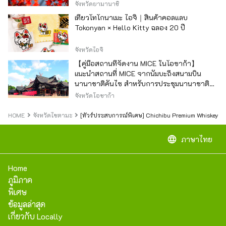
จังหวัดยามานาชิ
เที่ยวโทโกนาเมะ ไอจิ｜สินค้าคอลแลบ
Tokonyan × Hello Kitty ฉลอง 20 ปี
จังหวัดไอจิ
【คู่มือสถานที่จัดงาน MICE ในโอซาก้า】
แนะนำสถานที่ MICE จากนัมบะถึงสนามบิน
นานาชาติคันไซ สำหรับการประชุมนานาชาติ
และกิจกรรมองค์กร
จังหวัดโอซาก้า
HOME
จังหวัดไซตามะ
[ทัวร์ประสบการณ์พิเศษ] Chichibu Premium Whiskey วิสกี้
language
ภาษาไทย
Home
ภูมิภาค
พิเศษ
ข้อมูลล่าสุด
เกี่ยวกับ Locally