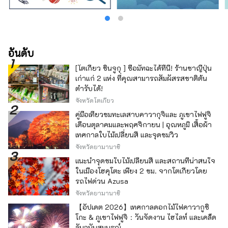
อันดับ
[โตเกียว ชินจูกุ ] ซื้อมัทฉะได้ที่นี่! ร้านชาญี่ปุ่น
เก่าแก่ 2 แห่ง ที่คุณสามารถสัมผัสรสชาติต้น
ตำรับได้!
จังหวัดโตเกียว
คู่มือเที่ยวชมทะเลสาบคาวากุจิและ ภูเขาไฟฟูจิ
เดือนตุลาคมและพฤศจิกายน | อุณหภูมิ เสื้อผ้า
เทศกาลใบไม้เปลี่ยนสี และจุดชมวิว
จังหวัดยามานาชิ
แนะนำจุดชมใบไม้เปลี่ยนสี และสถานที่น่าสนใจ
ในเมืองโฮคุโตะ เพียง 2 ชม. จากโตเกียวโดย
รถไฟด่วน Azusa
จังหวัดยามานาชิ
【อัปเดต 2026】เทศกาลดอกไม้ไฟคาวากูชิ
โกะ & ภูเขาไฟฟูจิ：วันจัดงาน ไฮไลท์ และเคล็ด
ลับฉบับสมบูรณ์