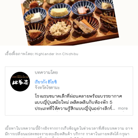
เอื้อเฟื้อภาพโดย: Highlander Inn Chichibu
บทความโดย
เรียวกัง ฮิโยชิ
จังหวัดไซตามะ
โรงแรมขนาดเล็กที่ผ่อนคลายพร้อมบรรยากาศ
แบบญี่ปุ่นสมัยใหม่ เพลิดเพลินกับห้องพัก 5
more
ประเภทที่ให้ความรู้สึกแบบญี่ปุ่นอย่างลึกซึ้ง
อาหารเช้าซึ่งใช้วัตถุดิบในท้องถิ่นมากมายเป็นที่
นิยม ห้องแป้งแห่งอนาคตที่ดูเหมือนอยู่ในยาน
อวกาศ ห้องอาบน้ำส่วนตัวที่คุณสามารถ
เนื้อหาในบทความนี้อ้างอิงจากการเก็บข้อมูลในช่วงเวลาที่เขียนบทความ อาจ
เพลิดเพลินไปพร้อมกับสัมผัสธรรมชาติ พื้นที่ที่มีเตา
มีการเปลี่ยนแปลงของรายละเอียดสินค้า บริการ ราคาในภายหลังได้ กรุณา