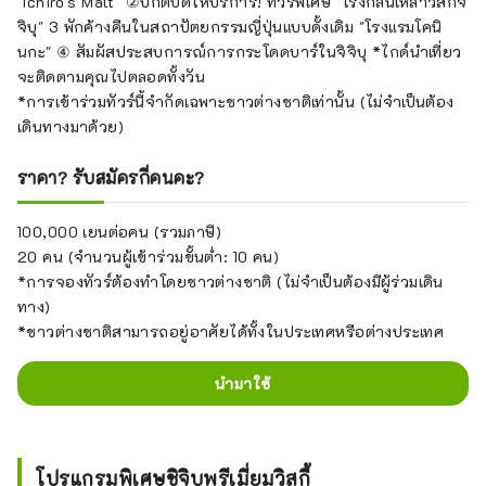
"Ichiro's Malt" ②ปกติปิดให้บริการ! ทัวร์พิเศษ "โรงกลั่นเหล้าวิสกี้จิ
จิบุ" 3 พักค้างคืนในสถาปัตยกรรมญี่ปุ่นแบบดั้งเดิม "โรงแรมโคนิ
นกะ" ④ สัมผัสประสบการณ์การกระโดดบาร์ในจิจิบุ *ไกด์นำเที่ยว
จะติดตามคุณไปตลอดทั้งวัน
*การเข้าร่วมทัวร์นี้จำกัดเฉพาะชาวต่างชาติเท่านั้น (ไม่จำเป็นต้อง
เดินทางมาด้วย)
ราคา? รับสมัครกี่คนคะ?
100,000 เยนต่อคน (รวมภาษี)
20 คน (จำนวนผู้เข้าร่วมขั้นต่ำ: 10 คน)
*การจองทัวร์ต้องทำโดยชาวต่างชาติ (ไม่จำเป็นต้องมีผู้ร่วมเดิน
ทาง)
*ชาวต่างชาติสามารถอยู่อาศัยได้ทั้งในประเทศหรือต่างประเทศ
นำมาใช้
โปรแกรมพิเศษชิจิบุพรีเมี่ยมวิสกี้