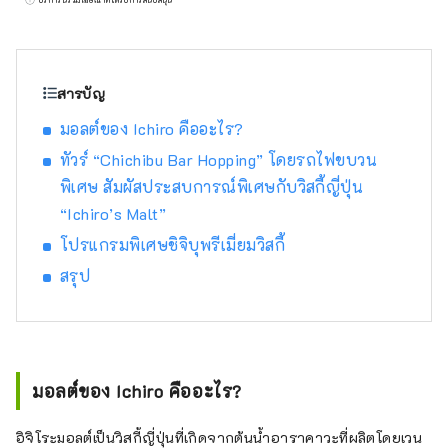
อวกาศ ห้องอาบน้ำส่วนตัวที่คุณสามารถ
เพลิดเพลินไปพร้อมกับสัมผัสธรรมชาติ พื้นที่ที่มี
เตาฟืนเพื่อให้ร่างกายและจิตใจอบอุ่น ตกแต่ง
ด้วยดอกไม้ป่าที่เงียบสงบแต่งดงามและแข็งแกร่ง
สารบัญ
เดิน 8 นาทีจากสถานีเซบุจิจิบุ ที่พักไม่รวมอาหาร
มอลต์ของ Ichiro คืออะไร?
และอาหารเช้า ผู้ได้รับรางวัล OMOTENASHI
Selection ปี 2022
ทัวร์ “Chichibu Bar Hopping” โดยรถไฟขบวน
พิเศษ สัมผัสประสบการณ์พิเศษกับวิสกี้ญี่ปุ่น
“Ichiro’s Malt”
โปรแกรมพิเศษชิจิบุพรีเมี่ยมวิสกี้
สรุป
มอลต์ของ Ichiro คืออะไร?
อิจิโระมอลต์เป็นวิสกี้ญี่ปุ่นที่เกิดจากต้นน้ำอาราคาวะที่ผลิตโดยเวน