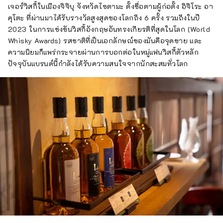
เจอร์วิสกี้ในเมืองจิจิบุ จังหวัดไซตามะ ตั้งชื่อตามผู้ก่อตั้ง อิจิโระ อา
คุโตะ ที่ผ่านมาได้รับรางวัลสูงสุดของโลกถึง 6 ครั้ง รวมถึงในปี
2023 ในการแข่งขันวิสกี้อังกฤษอันทรงเกียรติที่สุดในโลก (World
Whisky Awards) รสชาติที่เป็นเอกลักษณ์ของมันคือจุดขาย และ
ความนิยมก็แพร่กระจายผ่านการบอกต่อในหมู่แฟนวิสกี้ตัวหลัก
ปัจจุบันแบรนด์นี้กำลังได้รับความสนใจจากนักสะสมทั่วโลก