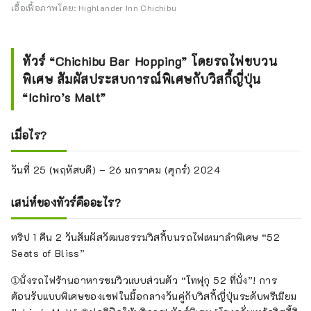
เอื้อเฟื้อภาพโดย: Highlander Inn Chichibu
ทัวร์ “Chichibu Bar Hopping” โดยรถไฟขบวน
พิเศษ สัมผัสประสบการณ์พิเศษกับวิสกี้ญี่ปุ่น
“Ichiro’s Malt”
เมื่อไร?
วันที่ 25 (พฤหัสบดี) – 26 มกราคม (ศุกร์) 2024
เสน่ห์ของทัวร์คืออะไร?
ทริป 1 คืน 2 วันสัมผัสวัฒนธรรมวิสกี้บนรถไฟเหมาลำพิเศษ “52
Seats of Bliss”
➀นั่งรถไฟร้านอาหารชมวิวแบบส่วนตัว “โทฟุกุ 52 ที่นั่ง”! การ
ต้อนรับแบบพิเศษของเชฟในมื้อกลางวันคู่กับวิสกี้ญี่ปุ่นระดับพรีเมียม