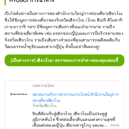
HYOGO! การนำทาง
เว็บไซต์อย่างเป็นทางการของสำนักงานใหญ่การท่องเที่ยวเฮียวโงะ
ซึ่งให้ข้อมูลการท่องเที่ยวของจังหวัดเฮียวโกะ (โกเบ ฮิเมจิ คิโนซากิ
เกาะอาวาจิ ฯลฯ) มีข้อมูลการเดินทางที่แนะนำมากมาย รวมถึง
สถานที่ท่องเที่ยวพิเศษ เช่น มรดกของญี่ปุ่นและการปั่นจักรยานของ
จังหวัดเฮียวโกะ รวมถึงเส้นทางจำลองที่คุณสามารถเพลิดเพลินกับ
วัฒนธรรมน้ำพุร้อนและสาเกญี่ปุ่น ดังนั้นอย่าลืมลองดู!
[เป็นทางการ] เฮียวโกะ! ตรวจสอบการนำทางของคุณตอนนี้
บทความโดย
สมาคมรวมกิจการสาธารณประโยชน์ สำนักงานใหญ่การ
ท่องเที่ยวเฮียวโงะ
จังหวัดเฮียวโกะ
ยินดีต้อนรับสู่เฮียวโกะ เฮียวโงะเป็นประตูสู่
ภูมิภาคคันไซ ซึ่งหล่อเลี้ยงดินแดนแห่งความสุขที่
more
เชื่อมต่อทะเลญี่ปุ่น เทือกเขาชูโกกุ และทะเลเซโตะ