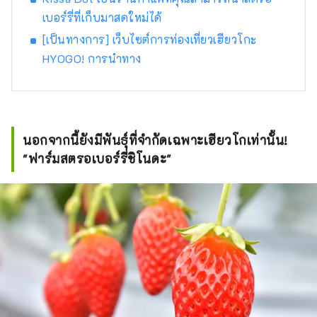
ดอกไม้ไฟที่จัดขึ้นในสถานที่ต่างๆ ในฤดูร้อน ใน
เบอร์รี่ที่เก็บมาสดใหม่ได้
สวนสมุนไพรและสวนพฤกษศาสตร์ในจังหวัด
[เป็นทางการ] เว็บไซต์การท่องเที่ยวเฮียวโกะ
คุณจะได้รับการเยียวยาด้วยกลิ่นสมุนไพรและ
HYOGO! การนำทาง
ดอกไม้ที่อ่อนโยนและน่ารื่นรมย์ตลอดสี่ฤดูกาล
เพลิดเพลินไปกับการเดินทางครั้งใหม่ในเฮียวโงะที่
กระตุ้นสัมผัสทั้งห้าของการมองเห็น การรับรส
การสัมผัส การได้ยิน และการดมกลิ่น
นอกจากนี้ยังมีพันธุ์ที่จำกัดเฉพาะเฮียวโกเท่านั้น!
"ฟาร์มสตรอเบอร์รี่ชิโนดะ"