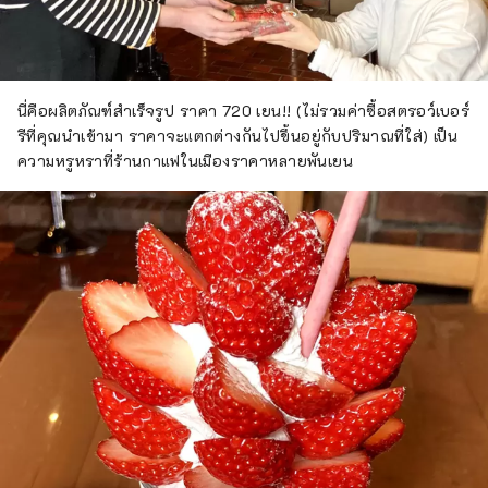
นี่คือผลิตภัณฑ์สำเร็จรูป ราคา 720 เยน!! (ไม่รวมค่าซื้อสตรอว์เบอร์
รีที่คุณนำเข้ามา ราคาจะแตกต่างกันไปขึ้นอยู่กับปริมาณที่ใส่) เป็น
ความหรูหราที่ร้านกาแฟในเมืองราคาหลายพันเยน