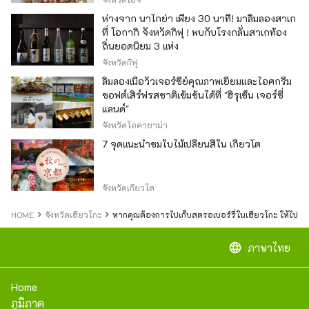
ห่างจาก นาโกย่า เพียง 30 นาที! มาลิ้มลองสาเก
ที่ โอกากิ จังหวัดกิฟุ ! พบกับโรงกลั่นสาเกท้อง
ถิ่นยอดนิยม 3 แห่ง
จังหวัดกิฟุ
ลิ้มลองเนื้อวัวเจอร์ซีย์คุณภาพเยี่ยมและไอศกรีม
ซอฟต์เสิร์ฟรสชาติเข้มข้นได้ที่ "ฮิรุเซ็น เจอร์ซี่
แลนด์"
จังหวัดโอคายาม่า
7 จุดแนะนำชมใบไม้เปลี่ยนสีใน เกียวโต
จังหวัดเกียวโต
HOME
จังหวัดเฮียวโกะ
หากคุณต้องการไปเก็บสตรอเบอร์รี่ในเฮียวโกะ ให้ไปที่เ
language
ภาษาไทย
Home
ภูมิภาค