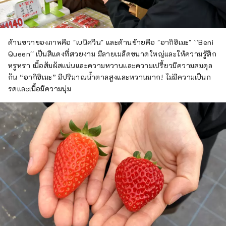
ด้านขวาของภาพคือ "เบนิควีน" และด้านซ้ายคือ "อากิฮิเมะ" ``Beni
Queen'' เป็นสีแดงที่สวยงาม มีลายเมล็ดขนาดใหญ่และให้ความรู้สึก
หรูหรา เนื้อสัมผัสแน่นและความหวานและความเปรี้ยวมีความสมดุล
กัน “อากิฮิเมะ” มีปริมาณน้ำตาลสูงและหวานมาก! ไม่มีความเป็นก
รดและเนื้อมีความนุ่ม