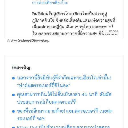
การท่องเที่ยวเฮียวโงะ
ยินดีต้อนรับสู่เฮียวโกะ เฮียวโงะเป็นประตูสู่
ภูมิภาคคันไซ ซึ่งหล่อเลี้ยงดินแดนแห่งความสุขที่
เชื่อมต่อทะเลญี่ปุ่น เทือกเขาชูโกกุ และทะเลเซโตะ
more
ใน ตลอดจนสภาพอากาศที่มีความสุข มีทิวทัศน์ที่
งดงามมากมายที่จะดึงดูดสายตาของคุณ เช่น
บริการนี้รวมโฆษณาที่ได้รับการสนับสนุน
ปราสาทฮิเมจิ มรดกโลกที่ได้รับเลือกให้เป็นหนึ่ง
ใน 100 จุดชมซากุระที่ดีที่สุด และทิวทัศน์ยาม
ค่ำคืนแบบพาโนรามาจากภูเขาร็อคโค แบรนด์โก
เบที่มีชื่อเสียงระดับโลก KOBE BEEF ซึ่งมีความ
สารบัญ
หมายเหมือนกันกับเนื้อทาจิมะ เป็นหนึ่งในเนื้อวัว
นอกจากนี้ยังมีพันธุ์ที่จำกัดเฉพาะเฮียวโกเท่านั้น!
ชั้นนำของญี่ปุ่น และข้าวสาเก ``เฮียวโงะ ยามา
"ฟาร์มสตรอเบอร์รี่ชิโนดะ"
ดะ นิชิกิ'' คืออัญมณีที่จะทำให้คุณประหลาดใจ
อาริมะออนเซ็นเป็นบ่อน้ำพุร้อนที่มีชื่อเสียง และคิ
คุณสามารถกินได้ไม่อั้นเป็นเวลา 45 นาที! สัมผัส
โนซากิออนเซ็นก็ปรากฏอยู่ในวรรณกรรม
ประสบการณ์เก็บสตรอเบอร์รี่
มากมาย โอบล้อมด้วยธรรมชาติ ให้คุณได้ผ่อน
ของที่ระลึกมากมายด้วย! แยมสตรอเบอร์รี่ เนยสต
คลายร่างกายและจิตใจ คุณสามารถพบกับเสียง
รอเบอร์รี่ ฯลฯ
ที่น่าจดจำ เช่น เสียงฟ้าร้องของน้ำวนนารูโตะบน
เกาะอาวาจิ และเสียงแบบไดนามิกของเทศกาล
Kissa Dot เป็นร้านกาแฟที่คุณสามารถนำสตรอ