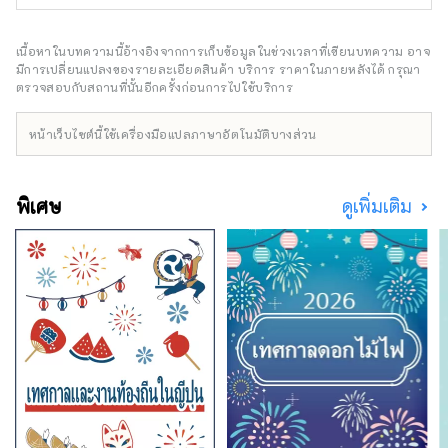
ใน ตลอดจนสภาพอากาศที่มีความสุข มีทิวทัศน์ที่
งดงามมากมายที่จะดึงดูดสายตาของคุณ เช่น
ปราสาทฮิเมจิ มรดกโลกที่ได้รับเลือกให้เป็นหนึ่ง
เนื้อหาในบทความนี้อ้างอิงจากการเก็บข้อมูลในช่วงเวลาที่เขียนบทความ อาจ
ใน 100 จุดชมซากุระที่ดีที่สุด และทิวทัศน์ยาม
มีการเปลี่ยนแปลงของรายละเอียดสินค้า บริการ ราคาในภายหลังได้ กรุณา
ค่ำคืนแบบพาโนรามาจากภูเขาร็อคโค แบรนด์โก
ตรวจสอบกับสถานที่นั้นอีกครั้งก่อนการไปใช้บริการ
เบที่มีชื่อเสียงระดับโลก KOBE BEEF ซึ่งมีความ
หมายเหมือนกันกับเนื้อทาจิมะ เป็นหนึ่งในเนื้อวัว
หน้าเว็บไซต์นี้ใช้เครื่องมือแปลภาษาอัตโนมัติบางส่วน
ชั้นนำของญี่ปุ่น และข้าวสาเก ``เฮียวโงะ ยามาดะ
นิชิกิ'' คืออัญมณีที่จะทำให้คุณประหลาดใจ อาริ
มะออนเซ็นเป็นบ่อน้ำพุร้อนที่มีชื่อเสียง และคิโน
พิเศษ
ดูเพิ่มเติม
ซากิออนเซ็นก็ปรากฏอยู่ในวรรณกรรมมากมาย
โอบล้อมด้วยธรรมชาติ ให้คุณได้ผ่อนคลาย
ร่างกายและจิตใจ คุณสามารถพบกับเสียงที่น่า
จดจำ เช่น เสียงฟ้าร้องของน้ำวนนารูโตะบนเกาะ
อาวาจิ และเสียงแบบไดนามิกของเทศกาลดอกไม้
ไฟที่จัดขึ้นในสถานที่ต่างๆ ในฤดูร้อน ในสวน
สมุนไพรและสวนพฤกษศาสตร์ในจังหวัด คุณจะ
ได้รับการเยียวยาด้วยกลิ่นสมุนไพรและดอกไม้ที่
อ่อนโยนและน่ารื่นรมย์ตลอดสี่ฤดูกาล เพลิดเพลิน
ไปกับการเดินทางครั้งใหม่ในเฮียวโงะที่กระตุ้น
สัมผัสทั้งห้าของการมองเห็น การรับรส การสัมผัส
การได้ยิน และการดมกลิ่น