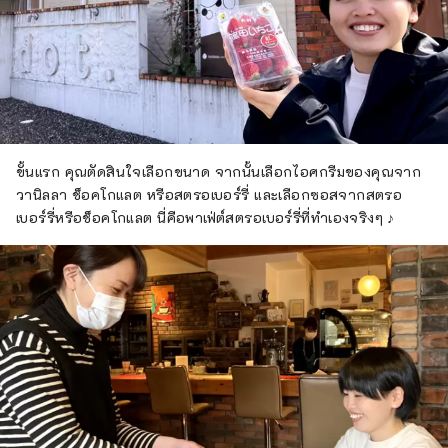
ขั้นแรก คุณตัดสินใจเลือกขนาด จากนั้นเลือกไอศกรีมของคุณจาก
วานิลลา ช็อคโกแลต หรือสตรอเบอร์รี่ และเลือกซอสจากสตรอ
เบอร์รี่หรือช็อคโกแลต นี่คือพาเฟ่ต์สตรอเบอร์รี่ที่ทำเองจริงๆ ♪