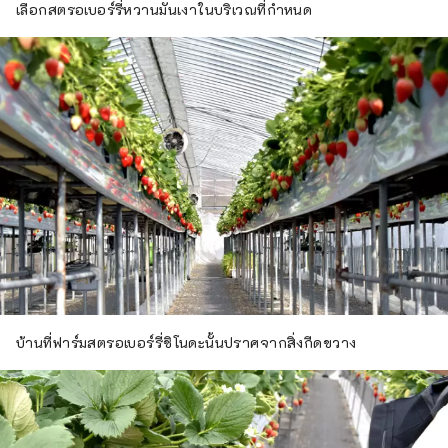
เลือกสตรอเบอร์รี่หวานมันเงาในบริเวณที่กำหนด
บ้านที่ฟาร์มสตรอเบอร์รี่ชิโนดะนั้นปราศจากสิ่งกีดขวาง