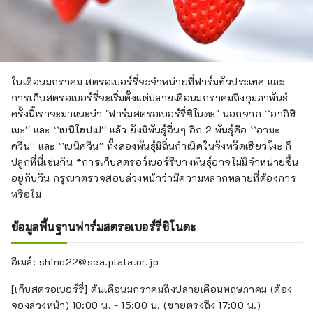
ในเดือนมกราคม สตรอเบอร์รี่จะจำหน่ายที่ฟาร์มทั่วประเทศ และ
การเก็บสตรอเบอร์รี่จะเริ่มตั้งแต่ปลายเดือนมกราคมถึงกุมภาพันธ์
ครั้งนี้เราจะมาแนะนำ "ฟาร์มสตรอเบอร์รี่ชิโนดะ" นอกจาก ``อากิฮิ
เมะ'' และ ``เบนิโฮปเป'' แล้ว ยังมีพันธุ์อื่นๆ อีก 2 พันธุ์คือ ``อามะ
ควีน'' และ ``เบนิควีน'' ทั้งสองพันธุ์มีถิ่นกำเนิดในจังหวัดเฮียวโงะ ก็
ปลูกที่นี่เช่นกัน *การเก็บสตรอว์เบอร์รีบางพันธุ์อาจไม่มีจำหน่ายขึ้น
อยู่กับวัน กรุณาตรวจสอบล่วงหน้าว่ามีความหลากหลายที่ต้องการ
หรือไม่
ข้อมูลพื้นฐานฟาร์มสตรอเบอร์รี่ชิโนดะ
อีเมล์: shino22@sea.plala.or.jp
[เก็บสตรอเบอร์รี่] ต้นเดือนมกราคมถึงปลายเดือนพฤษภาคม (ต้อง
จองล่วงหน้า) 10:00 น. - 15:00 น. (ขายตรงถึง 17:00 น.)