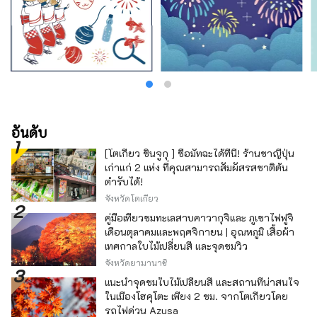
อันดับ
[โตเกียว ชินจูกุ ] ซื้อมัทฉะได้ที่นี่! ร้านชาญี่ปุ่น
เก่าแก่ 2 แห่ง ที่คุณสามารถสัมผัสรสชาติต้น
ตำรับได้!
จังหวัดโตเกียว
คู่มือเที่ยวชมทะเลสาบคาวากุจิและ ภูเขาไฟฟูจิ
เดือนตุลาคมและพฤศจิกายน | อุณหภูมิ เสื้อผ้า
เทศกาลใบไม้เปลี่ยนสี และจุดชมวิว
จังหวัดยามานาชิ
แนะนำจุดชมใบไม้เปลี่ยนสี และสถานที่น่าสนใจ
ในเมืองโฮคุโตะ เพียง 2 ชม. จากโตเกียวโดย
รถไฟด่วน Azusa