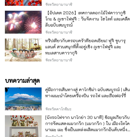
จังหวัดยามานาชิ
【อัปเดต 2026】เทศกาลดอกไม้ไฟคาวากูชิ
โกะ & ภูเขาไฟฟูจิ：วันจัดงาน ไฮไลท์ และเคล็ด
ลับฉบับสมบูรณ์
จังหวัดยามานาชิ
ทริปเที่ยวกับครอบครัวที่ยอดเยี่ยม! ฟูจิ ซูบารุ
แลนด์ สวนสนุกที่ตั้งอยู่เชิง ภูเขาไฟฟูจิ และ
ทะเลสาบคาวากุจิ
จังหวัดยามานาชิ
บทความล่าสุด
คู่มือการเดินทางสู่ คาโกชิม่า ฉบับสมบูรณ์ | เส้น
ทางแนะนำโดยเครื่องบิน รถไฟ และเรือเฟอร์รี่
จังหวัดคาโกชิมะ
[นั่งรถไฟจาก นาโกย่า 30 นาที] ข้อมูลเกี่ยวกับ
การจัดแสดงแมวกวัก (แมวกวัก ) ใน เมืองโทโค
นาเมะ เมะ ซึ่งเป็นแหล่งผลิตแมวกวักอันดับหนึ่ง
ของญี่ปุ่น
จังหวัดไอจิ