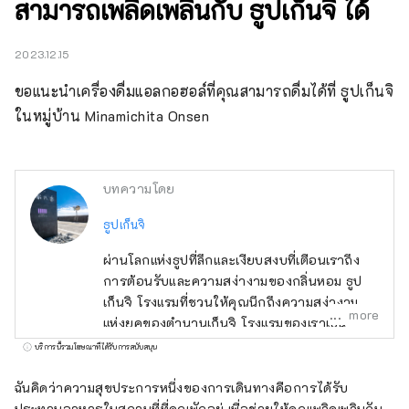
สามารถเพลิดเพลินกับ ธูปเก็นจิ ได้
2023.12.15
ขอแนะนำเครื่องดื่มแอลกอฮอล์ที่คุณสามารถดื่มได้ที่ ธูปเก็นจิ 
ในหมู่บ้าน Minamichita Onsen
บทความโดย
ธูปเก็นจิ
ผ่านโลกแห่งธูปที่ลึกและเงียบสงบที่เตือนเราถึง
การต้อนรับและความสง่างามของกลิ่นหอม ธูป
เก็นจิ โรงแรมที่ชวนให้คุณนึกถึงความสง่างาม
more
แห่งยุคของตำนานเก็นจิ โรงแรมของเราเป็น
โรงแรมสไตล์ญี่ปุ่นแห่งแรกในญี่ปุ่นที่ตกแต่งในธีม
บริการนี้รวมโฆษณาที่ได้รับการสนับสนุน
กลิ่น ปลุกความสงบแห่งจิตใจที่ถูกลืม คุณจะ
สัมผัสได้ถึงความสบายของธูปทุกที่ในห้องของ
ฉันคิดว่าความสุขประการหนึ่งของการเดินทางคือการได้รับ
คุณและทั่วทั้งโรงแรม
ประทานอาหารในสถานที่ที่คุณพักอยู่ เพื่อช่วยให้คุณเพลิดเพลินกับ