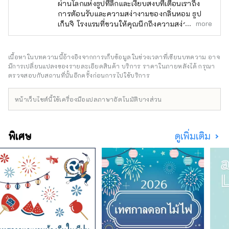
ผ่านโลกแห่งธูปที่ลึกและเงียบสงบที่เตือนเราถึง
การต้อนรับและความสง่างามของกลิ่นหอม ธูป
more
เก็นจิ โรงแรมที่ชวนให้คุณนึกถึงความสง่างามแห่ง
ยุคของตำนานเก็นจิ โรงแรมของเราเป็นโรงแรม
สไตล์ญี่ปุ่นแห่งแรกในญี่ปุ่นที่ตกแต่งในธีมกลิ่น
ปลุกความสงบแห่งจิตใจที่ถูกลืม คุณจะสัมผัสได้
เนื้อหาในบทความนี้อ้างอิงจากการเก็บข้อมูลในช่วงเวลาที่เขียนบทความ อาจ
ถึงความสบายของธูปทุกที่ในห้องของคุณและทั่ว
มีการเปลี่ยนแปลงของรายละเอียดสินค้า บริการ ราคาในภายหลังได้ กรุณา
ทั้งโรงแรม
ตรวจสอบกับสถานที่นั้นอีกครั้งก่อนการไปใช้บริการ
หน้าเว็บไซต์นี้ใช้เครื่องมือแปลภาษาอัตโนมัติบางส่วน
พิเศษ
ดูเพิ่มเติม