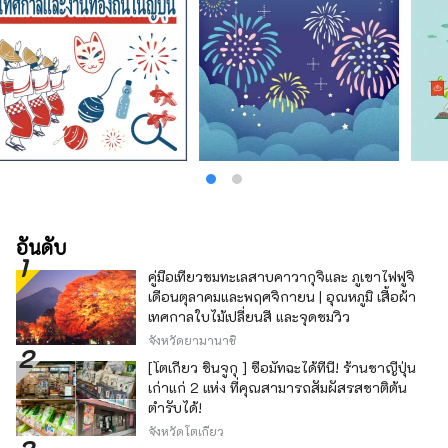
อันดับ
คู่มือเที่ยวชมทะเลสาบคาวากุจิและ ภูเขาไฟฟูจิ
เดือนตุลาคมและพฤศจิกายน | อุณหภูมิ เสื้อผ้า
เทศกาลใบไม้เปลี่ยนสี และจุดชมวิว
จังหวัดยามานาชิ
[โตเกียว ชินจูกุ ] ซื้อมัทฉะได้ที่นี่! ร้านชาญี่ปุ่น
เก่าแก่ 2 แห่ง ที่คุณสามารถสัมผัสรสชาติต้น
ตำรับได้!
จังหวัดโตเกียว