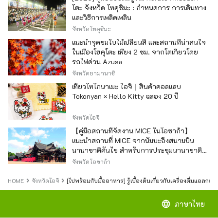
โตะ จังหวัด โทคุชิมะ : กำหนดการ การเดินทาง
และวิธีการเพลิดเพลิน
จังหวัดโทคุชิมะ
แนะนำจุดชมใบไม้เปลี่ยนสี และสถานที่น่าสนใจ
ในเมืองโฮคุโตะ เพียง 2 ชม. จากโตเกียวโดย
รถไฟด่วน Azusa
จังหวัดยามานาชิ
เที่ยวโทโกนาเมะ ไอจิ｜สินค้าคอลแลบ
Tokonyan × Hello Kitty ฉลอง 20 ปี
จังหวัดไอจิ
【คู่มือสถานที่จัดงาน MICE ในโอซาก้า】
แนะนำสถานที่ MICE จากนัมบะถึงสนามบิน
นานาชาติคันไซ สำหรับการประชุมนานาชาติ
และกิจกรรมองค์กร
จังหวัดโอซาก้า
HOME
จังหวัดไอจิ
[ไปพร้อมกับมื้ออาหาร] รู้เบื้องต้นเกี่ยวกับเครื่องดื่มแอลกอฮ
language
ภาษาไทย