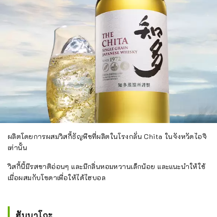
ผลิตโดยการผสมวิสกี้ธัญพืชที่ผลิตในโรงกลั่น Chita ในจังหวัดไอจิ
เท่านั้น
วิสกี้นี้มีรสชาติอ่อนๆ และมีกลิ่นหอมหวานเล็กน้อย และแนะนำให้ใช้
เมื่อผสมกับโซดาเพื่อให้ได้ไฮบอล
ฮันนาโกะ