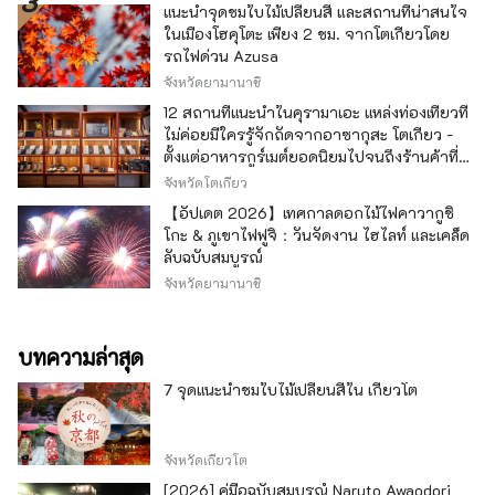
แนะนำจุดชมใบไม้เปลี่ยนสี และสถานที่น่าสนใจ
ในเมืองโฮคุโตะ เพียง 2 ชม. จากโตเกียวโดย
รถไฟด่วน Azusa
จังหวัดยามานาชิ
12 สถานที่แนะนำในคุรามาเอะ แหล่งท่องเที่ยวที่
ไม่ค่อยมีใครรู้จักถัดจากอาซากุสะ โตเกียว -
ตั้งแต่อาหารกูร์เมต์ยอดนิยมไปจนถึงร้านค้าที่มี
เอกลักษณ์ -
จังหวัดโตเกียว
【อัปเดต 2026】เทศกาลดอกไม้ไฟคาวากูชิ
โกะ & ภูเขาไฟฟูจิ：วันจัดงาน ไฮไลท์ และเคล็ด
ลับฉบับสมบูรณ์
จังหวัดยามานาชิ
บทความล่าสุด
7 จุดแนะนำชมใบไม้เปลี่ยนสีใน เกียวโต
จังหวัดเกียวโต
[2026] คู่มือฉบับสมบูรณ์ Naruto Awaodori