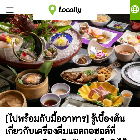
language
[ไปพร้อมกับมื้ออาหาร] รู้เบื้องต้น
เกี่ยวกับเครื่องดื่มแอลกอฮอล์ที่