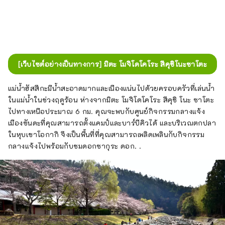
[เว็บไซต์อย่างเป็นทางการ] มิตะ โมจิโดโคโระ สึคุชิโนะซาโตะ
แม่น้ำฮัสสึกะมีน้ำสะอาดมากและเนืองแน่นไปด้วยครอบครัวที่เล่นน้ำ
ในแม่น้ำในช่วงฤดูร้อน ห่างจากมิตะ โมจิโดโคโระ สึคุชิ โนะ ซาโตะ
ไปทางเหนือประมาณ 6 กม. คุณจะพบกับศูนย์กิจกรรมกลางแจ้ง
เมืองซันดะที่คุณสามารถตั้งแคมป์และบาร์บีคิวได้ และบริเวณตกปลา
ในหุบเขาโอกากิ จึงเป็นพื้นที่ที่คุณสามารถเพลิดเพลินกับกิจกรรม
กลางแจ้งไปพร้อมกับชมดอกซากุระ ดอก. .