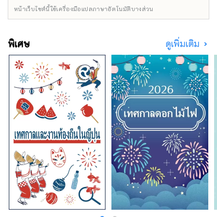
หมายเหมือนกันกับเนื้อทาจิมะ เป็นหนึ่งในเนื้อวัว
หน้าเว็บไซต์นี้ใช้เครื่องมือแปลภาษาอัตโนมัติบางส่วน
ชั้นนำของญี่ปุ่น และข้าวสาเก ``เฮียวโงะ ยามาดะ
นิชิกิ'' คืออัญมณีที่จะทำให้คุณประหลาดใจ อาริ
มะออนเซ็นเป็นบ่อน้ำพุร้อนที่มีชื่อเสียง และคิโน
พิเศษ
ดูเพิ่มเติม
ซากิออนเซ็นก็ปรากฏอยู่ในวรรณกรรมมากมาย
โอบล้อมด้วยธรรมชาติ ให้คุณได้ผ่อนคลาย
ร่างกายและจิตใจ คุณสามารถพบกับเสียงที่น่า
จดจำ เช่น เสียงฟ้าร้องของน้ำวนนารูโตะบนเกาะ
อาวาจิ และเสียงแบบไดนามิกของเทศกาลดอกไม้
ไฟที่จัดขึ้นในสถานที่ต่างๆ ในฤดูร้อน ในสวน
สมุนไพรและสวนพฤกษศาสตร์ในจังหวัด คุณจะ
ได้รับการเยียวยาด้วยกลิ่นสมุนไพรและดอกไม้ที่
อ่อนโยนและน่ารื่นรมย์ตลอดสี่ฤดูกาล เพลิดเพลิน
ไปกับการเดินทางครั้งใหม่ในเฮียวโงะที่กระตุ้น
สัมผัสทั้งห้าของการมองเห็น การรับรส การสัมผัส
การได้ยิน และการดมกลิ่น