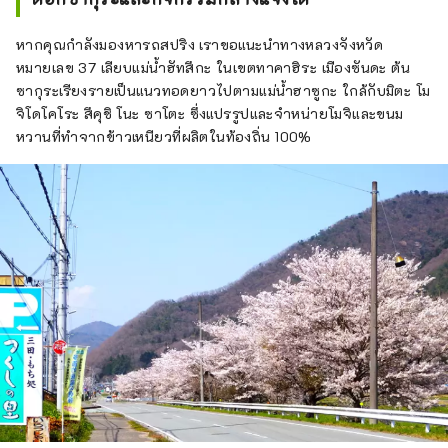
หากคุณกำลังมองหารถสปริง เราขอแนะนำทางหลวงจังหวัด
หมายเลข 37 เลียบแม่น้ำฮัทสึกะ ในเขตทาคาฮิระ เมืองซันดะ ต้น
ซากุระเรียงรายเป็นแนวทอดยาวไปตามแม่น้ำฮาซูกะ ใกล้กับมิตะ โม
จิโดโคโระ สึคุชิ โนะ ซาโตะ ซึ่งแปรรูปและจำหน่ายโมจิและขนม
หวานที่ทำจากข้าวเหนียวที่ผลิตในท้องถิ่น 100%