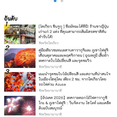
อันดับ
[โตเกียว ชินจูกุ ] ซื้อมัทฉะได้ที่นี่! ร้านชาญี่ปุ่น
เก่าแก่ 2 แห่ง ที่คุณสามารถสัมผัสรสชาติต้น
ตำรับได้!
จังหวัดโตเกียว
คู่มือเที่ยวชมทะเลสาบคาวากุจิและ ภูเขาไฟฟูจิ
เดือนตุลาคมและพฤศจิกายน | อุณหภูมิ เสื้อผ้า
เทศกาลใบไม้เปลี่ยนสี และจุดชมวิว
จังหวัดยามานาชิ
แนะนำจุดชมใบไม้เปลี่ยนสี และสถานที่น่าสนใจ
ในเมืองโฮคุโตะ เพียง 2 ชม. จากโตเกียวโดย
รถไฟด่วน Azusa
จังหวัดยามานาชิ
【อัปเดต 2026】เทศกาลดอกไม้ไฟคาวากูชิ
โกะ & ภูเขาไฟฟูจิ：วันจัดงาน ไฮไลท์ และเคล็ด
ลับฉบับสมบูรณ์
จังหวัดยามานาชิ