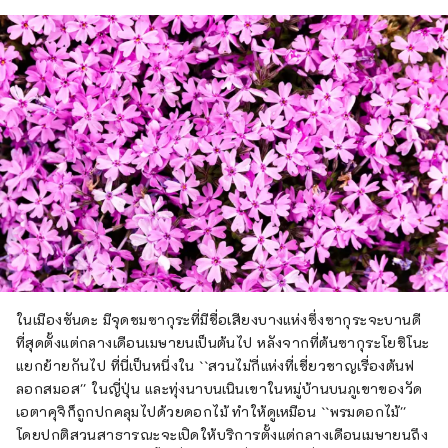
ในเมืองซันดะ มีจุดชมซากุระที่มีชื่อเสียงบางแห่งซึ่งซากุระจะบานดี
ที่สุดตั้งแต่กลางเดือนเมษายนเป็นต้นไป หลังจากที่ต้นซากุระโยชิโนะ
แยกย้ายกันไป ที่นี่เป็นหนึ่งใน ``สวนไม่กี่แห่งที่เชี่ยวชาญเรื่องต้นฟ
ลอกสมอส'' ในญี่ปุ่น และทุ่งนาบนเนินเขาในหมู่บ้านบนภูเขาของวัด
เอตาคุจิก็ถูกปกคลุมไปด้วยดอกไม้ ทำให้ดูเหมือน ``พรมดอกไม้''
โดยปกติสวนสาธารณะจะเปิดให้บริการตั้งแต่กลางเดือนเมษายนถึง