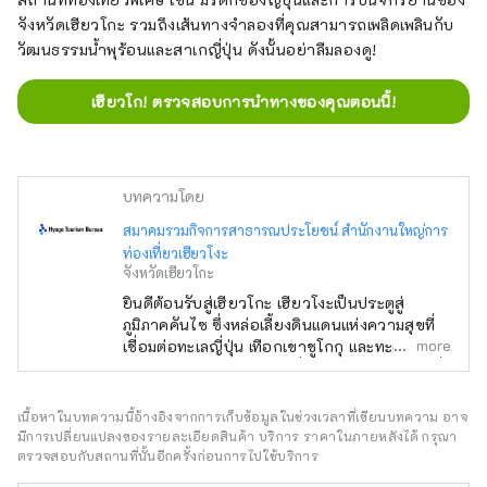
จังหวัดเฮียวโกะ รวมถึงเส้นทางจำลองที่คุณสามารถเพลิดเพลินกับ
วัฒนธรรมน้ำพุร้อนและสาเกญี่ปุ่น ดังนั้นอย่าลืมลองดู!
เฮียวโก! ตรวจสอบการนำทางของคุณตอนนี้!
บทความโดย
สมาคมรวมกิจการสาธารณประโยชน์ สำนักงานใหญ่การ
ท่องเที่ยวเฮียวโงะ
จังหวัดเฮียวโกะ
ยินดีต้อนรับสู่เฮียวโกะ เฮียวโงะเป็นประตูสู่
ภูมิภาคคันไซ ซึ่งหล่อเลี้ยงดินแดนแห่งความสุขที่
more
เชื่อมต่อทะเลญี่ปุ่น เทือกเขาชูโกกุ และทะเลเซโตะ
ใน ตลอดจนสภาพอากาศที่มีความสุข มีทิวทัศน์ที่
งดงามมากมายที่จะดึงดูดสายตาของคุณ เช่น
ปราสาทฮิเมจิ มรดกโลกที่ได้รับเลือกให้เป็นหนึ่ง
เนื้อหาในบทความนี้อ้างอิงจากการเก็บข้อมูลในช่วงเวลาที่เขียนบทความ อาจ
ใน 100 จุดชมซากุระที่ดีที่สุด และทิวทัศน์ยาม
มีการเปลี่ยนแปลงของรายละเอียดสินค้า บริการ ราคาในภายหลังได้ กรุณา
ค่ำคืนแบบพาโนรามาจากภูเขาร็อคโค แบรนด์โก
ตรวจสอบกับสถานที่นั้นอีกครั้งก่อนการไปใช้บริการ
เบที่มีชื่อเสียงระดับโลก KOBE BEEF ซึ่งมีความ