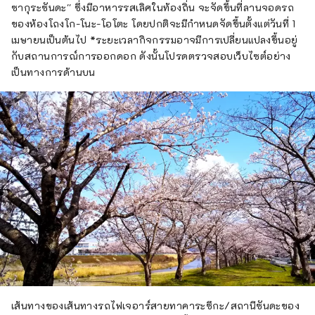
ซากุระซันดะ'' ซึ่งมีอาหารรสเลิศในท้องถิ่น จะจัดขึ้นที่ลานจอดรถ
ของห้องโถงโก-โนะ-โอโตะ โดยปกติจะมีกำหนดจัดขึ้นตั้งแต่วันที่ 1
เมษายนเป็นต้นไป *ระยะเวลากิจกรรมอาจมีการเปลี่ยนแปลงขึ้นอยู่
กับสถานการณ์การออกดอก ดังนั้นโปรดตรวจสอบเว็บไซต์อย่าง
เป็นทางการด้านบน
เส้นทางของเส้นทางรถไฟเจอาร์สายทาคาระซึกะ/สถานีซันดะของ