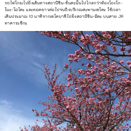
รถไฟโกเบไปยังเส้นทางสถานีชิน-ซันดะนั้นไปไกลกว่าห้องโถงโก-
โนะ-โอโตะ และทอดยาวต่อไปจนถึงบริเวณสะพานเซโตะ ใช้เวลา
เดินประมาณ 10 นาทีจากเซโตบาชิไปยังสถานีชิน-มิตะ บนสาย JR
ทาคาระซึกะ