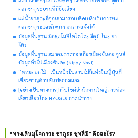
สวน Shimogaki Weeping Cherry Blossom จุดชม
สวนสมุนไพรและสวนพฤกษศาสตร์ในจังหวัด
ดอกซากุระบานที่มีชื่อเสียง
คุณจะได้รับการเยียวยาด้วยกลิ่นสมุนไพรและ
ดอกไม้ที่อ่อนโยนและน่ารื่นรมย์ตลอดสี่ฤดูกาล
แม่น้ำฮาสุกะที่คุณสามารถเพลิดเพลินกับการชม
เพลิดเพลินไปกับการเดินทางครั้งใหม่ในเฮียวโงะที่
ดอกซากุระและกิจกรรมกลางแจ้งได้
กระตุ้นสัมผัสทั้งห้าของการมองเห็น การรับรส
ข้อมูลพื้นฐาน มิตะ/โมจิโดโคโระ สึคุชิ โนะ ซา
การสัมผัส การได้ยิน และการดมกลิ่น
โตะ
ข้อมูลพื้นฐาน สมาคมการท่องเที่ยวเมืองซันดะ ศูนย์
ข้อมูลทั่วไปเมืองซันดะ (Kippy Navi)
``พรมดอกไม้'' เป็นหนึ่งในสวนไม่กี่แห่งในญี่ปุ่นที่
เชี่ยวชาญด้านต้นฟลอกสมอส
[อย่างเป็นทางการ] เว็บไซต์สำนักงานใหญ่การท่อง
เที่ยวเฮียวโกะ HYOGO! การนำทาง
“ทางเดินมุโคกาวะ ซากุระ ซุทสึมิ” คืออะไร?