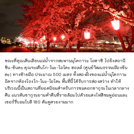
ขณะที่คุณเดินเลียบแม่น้ำจากสะพานมุโคกาวะ โอฮาชิ ไปยังสถานี
ชิน-ซันดะ คุณจะเห็นโก-โนะ-โอโตะ ฮอลล์ (ศูนย์วัฒนธรรมเมืองซัน
ดะ) ทางซ้ายมือ ประมาณ 500 เมตร ทั้งสองฝั่งของแม่น้ำมุโคกาวะ
ถัดจากห้องโถงโก-โนะ-โอโตะ พื้นที่นี้ได้รับการส่องสว่าง ทำให้
บริเวณนี้เป็นสถานที่ยอดนิยมสำหรับการชมดอกซากุระในเวลากลาง
คืน แนวต้นซากุระยามค่ำคืนที่รายล้อมไปด้วยแสงไฟสีชมพูอ่อนและ
เชอร์รี่บอมโบลี 180 ต้นดูสวยงามมาก