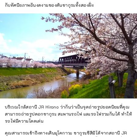
กับทัศนียภาพอันงดงามของต้นซากุระทั้งสองฝั่ง
บริเวณใกล้สถานี JR Hirono ว่ากันว่าเป็นจุดถ่ายรูปยอดนิยมที่คุณ
สามารถถ่ายรูปดอกซากุระ สะพานรถไฟ และรถไฟรวมกันได้ ทำให้
รถไฟมีความโดดเด่น
คุณสามารถเข้าถึงทางเดินมุโคกาวะ ซากุระซึสึมิได้จากสถานี JR