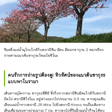
ริมตลิ่งแม่น้ำมุโกะใกล้กับสถานีชิน-มิตะ มีดอกซากุระ 2 ดอกเรียง
รายตามแนวต้นซากุระโซเมโยชิโนะ
คนรักการถ่ายรูปต้องดู! ทิวทัศน์ของแนวต้นซากุระ
แบบพาโนรามา
เส้นทางมุโคกาวะ ซากุระซึสึมิ ซึ่งวิ่งจากสถานีชินมิตะใกล้กับสถานี
ถัดไป สถานีฮิโรโนะ อยู่ห่างออกไปประมาณ 3.5 กม. หากคุณเดิน
เลียบแม่น้ำจากสถานี JR Mita ไปยังสถานี Hirono จะเป็นเส้นทาง
เดินเต็มระยะทางประมาณ 7 กม. หากลงไปที่ริมฝั่งแม่น้ำก็จะได้พบ