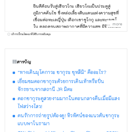
ยินดีต้อนรับสู่เฮียวโกะ เฮียวโงะเป็นประตูสู่
ภูมิภาคคันไซ ซึ่งหล่อเลี้ยงดินแดนแห่งความสุขที่
เชื่อมต่อทะเลญี่ปุ่น เทือกเขาชูโกกุ และทะเลเซโตะ
more
ใน ตลอดจนสภาพอากาศที่มีความสุข มีทิวทัศน์ที่
งดงามมากมายที่จะดึงดูดสายตาของคุณ เช่น
บริการนี้รวมโฆษณาที่ได้รับการสนับสนุน
ปราสาทฮิเมจิ มรดกโลกที่ได้รับเลือกให้เป็นหนึ่ง
ใน 100 จุดชมซากุระที่ดีที่สุด และทิวทัศน์ยาม
ค่ำคืนแบบพาโนรามาจากภูเขาร็อคโค แบรนด์โก
เบที่มีชื่อเสียงระดับโลก KOBE BEEF ซึ่งมีความ
สารบัญ
หมายเหมือนกันกับเนื้อทาจิมะ เป็นหนึ่งในเนื้อวัว
“ทางเดินมุโคกาวะ ซากุระ ซุทสึมิ” คืออะไร?
ชั้นนำของญี่ปุ่น และข้าวสาเก ``เฮียวโงะ ยามา
ดะ นิชิกิ'' คืออัญมณีที่จะทำให้คุณประหลาดใจ
เยี่ยมชมดอกซากุระด้วยการเดินเท้าหรือปั่น
อาริมะออนเซ็นเป็นบ่อน้ำพุร้อนที่มีชื่อเสียง และคิ
จักรยานจากสถานี JR มิตะ
โนซากิออนเซ็นก็ปรากฏอยู่ในวรรณกรรม
ดอกซากุระดูสวยงามมากในตอนกลางคืนเมื่อมีแสง
มากมาย โอบล้อมด้วยธรรมชาติ ให้คุณได้ผ่อน
ไฟสว่างไสว!
คลายร่างกายและจิตใจ คุณสามารถพบกับเสียง
ที่น่าจดจำ เช่น เสียงฟ้าร้องของน้ำวนนารูโตะบน
คนรักการถ่ายรูปต้องดู! ทิวทัศน์ของแนวต้นซากุระ
เกาะอาวาจิ และเสียงแบบไดนามิกของเทศกาล
แบบพาโนรามา
ดอกไม้ไฟที่จัดขึ้นในสถานที่ต่างๆ ในฤดูร้อน ใน