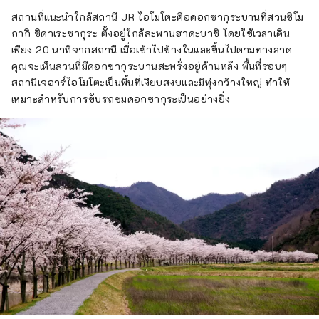
สถานที่แนะนำใกล้สถานี JR ไอโมโตะคือดอกซากุระบานที่สวนชิโม
กากิ ชิดาเระซากุระ ตั้งอยู่ใกล้สะพานฮาดะบาชิ โดยใช้เวลาเดิน
เพียง 20 นาทีจากสถานี เมื่อเข้าไปข้างในและขึ้นไปตามทางลาด
คุณจะเห็นสวนที่มีดอกซากุระบานสะพรั่งอยู่ด้านหลัง พื้นที่รอบๆ
สถานีเจอาร์ไอโมโตะเป็นพื้นที่เงียบสงบและมีทุ่งกว้างใหญ่ ทำให้
เหมาะสำหรับการขับรถชมดอกซากุระเป็นอย่างยิ่ง