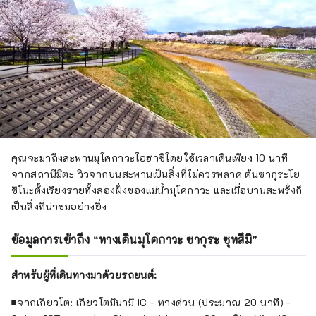
คุณจะมาถึงสะพานมุโคกาวะโอฮาชิโดยใช้เวลาเดินเพียง 10 นาที
จากสถานีมิตะ วิวจากบนสะพานเป็นสิ่งที่ไม่ควรพลาด ต้นซากุระโย
ชิโนะตั้งเรียงรายทั้งสองฝั่งของแม่น้ำมุโคกาวะ และเมื่อบานสะพรั่งก็
เป็นสิ่งที่น่าชมอย่างยิ่ง
ข้อมูลการเข้าถึง “ทางเดินมุโคกาวะ ซากุระ ซุทสึมิ”
สำหรับผู้ที่เดินทางมาด้วยรถยนต์:
■จากเกียวโต: เกียวโตมินามิ IC - ทางด่วน (ประมาณ 20 นาที) -