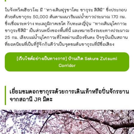
ในจังหวัดเฮียวโงะ มี ``ทางเดินฟุรุซาโตะ ซากุระ สึสึมิ'' ซึ่งประกอบ
ด้วยต้นซากุระ 50,000 ต้นตามแนวริมแม่น้ำยาวประมาณ 170 กม.
ซึ่งเชื่อมระหว่าง ทะเลภูมิภาคเซโต กับทะเลญี่ปุ่น ``ทางเดินมุโคกาวะ
ซากุระซึสึมิ'' เป็นส่วนหนึ่งของพื้นที่นี้ และหมายถึงระยะทางประมาณ
25 กม. เลียบแม่น้ำมุโคกาวะที่ไหลผ่านเมืองซันดะ ปัจจุบันเป็นสถาน
ที่ยอดนิยมที่เป็นที่รู้จักกันดีว่าเป็นจุดชมต้นซากุระที่มีชื่อเสียง
[เว็บไซต์อย่างเป็นทางการ] บ้านเกิด Sakura Zutsumi
Corridor
เยี่ยมชมดอกซากุระด้วยการเดินเท้าหรือปั่นจักรยาน
จากสถานี JR มิตะ