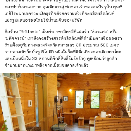
ของฟาร์มมาเอคาวะ คุณชิเกยาสุ พ่อของเจ้าของคนปัจจุบัน คุณชิ
เกฮิโระ มาเอคาวะ เปิดธุรกิจด้วยความหวังที่จะผลิตผลิตภัณฑ์
แปรรูปแสนอร่อยโดยใช้น้ำนมดิบของบริษัท
ชื่อร้าน "Brillante" เป็นคำภาษาอิตาลีที่แปลว่า "ส่องแสง" หรือ
"มหัศจรรย์" เรายังคงสร้างสรรค์ผลิตภัณฑ์ที่ดำเนินตามชื่อของเรา
ร้านตั้งอยู่ริมทางหลวงจังหวัดหมายเลข 311 ประมาณ 500 เมตร
จากทางเข้าวัดบันชู คิโยมิสึ หนึ่งในวัดที่มีชื่อเสียงของเมืองคาโตะ
และเป็นหนึ่งใน 33 สถานที่ศักดิ์สิทธิ์ในไซโกกุ ดูเหมือนว่าลูกค้า
จำนวนมากแวะมาหลังจากเยี่ยมชมศาลเจ้าแล้ว