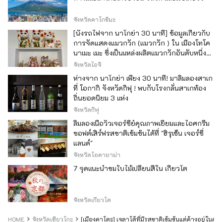
จังหวัดคาโกชิมะ
[นั่งรถไฟจาก นาโกย่า 30 นาที] ข้อมูลเกี่ยวกับ
การจัดแสดงแมวกวัก (แมวกวัก ) ใน เมืองโทโค
นาเมะ เมะ ซึ่งเป็นแหล่งผลิตแมวกวักอันดับหนึ่ง
ของญี่ปุ่น
จังหวัดไอจิ
ห่างจาก นาโกย่า เพียง 30 นาที! มาลิ้มลองสาเก
ที่ โอกากิ จังหวัดกิฟุ ! พบกับโรงกลั่นสาเกท้อง
ถิ่นยอดนิยม 3 แห่ง
จังหวัดกิฟุ
ลิ้มลองเนื้อวัวเจอร์ซีย์คุณภาพเยี่ยมและไอศกรีม
ซอฟต์เสิร์ฟรสชาติเข้มข้นได้ที่ "ฮิรุเซ็น เจอร์ซี่
แลนด์"
จังหวัดโอคายาม่า
7 จุดแนะนำชมใบไม้เปลี่ยนสีใน เกียวโต
จังหวัดเกียวโต
HOME
จังหวัดเฮียวโกะ
[เมืองคาโตะ] เจลาโต้ที่มีรสชาติเข้มข้นแต่ค้างอยู่ใ