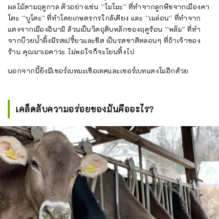
ผลไม้ตามฤดูกาล ตัวอย่างเช่น ``โมโมะ'' ที่ทำจากลูกพีชจากเมืองคา
โตะ ``บูโดะ'' ที่ทำโดยเกษตรกรใกล้เคียง และ ``เมล่อน'' ที่ทำจาก
แตงจากเมืองอินามิ ล้วนเป็นวัตถุดิบหลักของฤดูร้อน ``พลัม'' ที่ทำ
จากบ๊วยน้ำผึ้งมีรสเปรี้ยวและชีส เป็นรสชาติหลอนๆ ที่ถ้าเจ้าของ
ร้าน คุณมาเอคาวะ ไม่พอใจก็จะโยนทิ้งไป
นอกจากนี้ยังมีเชอร์เบทมะเขือเทศและเชอร์เบทแตงโมอีกด้วย
เคล็ดลับความอร่อยของมันคืออะไร?