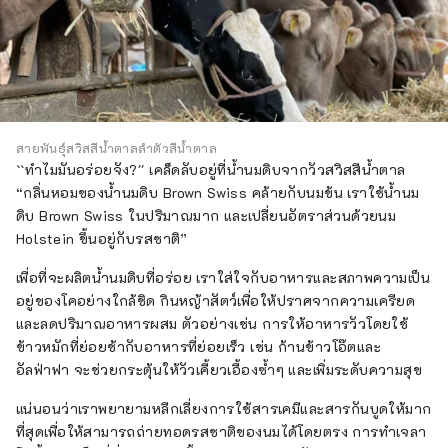
สายพันธุ์สวิสสีน้ำตาลลำตัวสีน้ำตาล
``ทำไมมันอร่อยจัง?'' เคล็ดลับอยู่ที่น้ำนมดิบจากวัวสวิสสีน้ำตาล
“กลิ่นหอมของน้ำนมดิบ Brown Swiss คล้ายกับนมข้น เราใช้น้ำนม
ดิบ Brown Swiss ในปริมาณมาก และเปลี่ยนอัตราส่วนด้วยนม
Holstein ขึ้นอยู่กับรสชาติ”
เพื่อที่จะผลิตน้ำนมดิบที่อร่อย เราใส่ใจกับอาหารและสภาพความเป็น
อยู่ของโคอย่างใกล้ชิด กินหญ้าสัตว์เพื่อให้ปราศจากความเครียด
และลดปริมาณอาหารผสม ตัวอย่างเช่น การให้อาหารวัวโดยใช้
ข้าวหมักที่ย่อยช้ากับอาหารที่ย่อยเร็ว เช่น ก้านข้าวโอ๊ตและ
อัลฟ่าฟา จะช่วยกระตุ้นให้วัวเคี้ยวเอื้องซ้ำๆ และเพิ่มระดับความสุข
แน่นอนว่าเราพยายามหลีกเลี่ยงการใช้สารเคมีและสารกันบูดให้มาก
ที่สุดเพื่อให้สามารถถ่ายทอดรสชาติของนมได้โดยตรง การทำเจลา