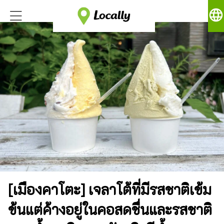
language
[เมืองคาโตะ] เจลาโต้ที่มีรสชาติเข้ม
ข้นแต่ค้างอยู่ในคอสดชื่นและรสชาติ