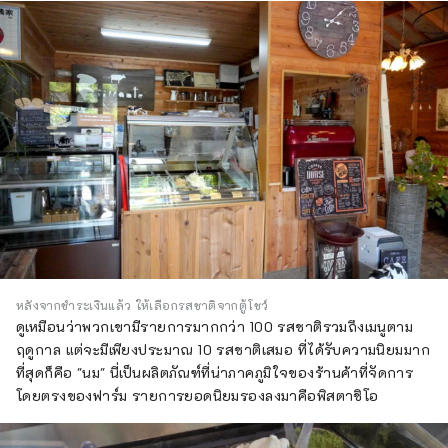
หลังจากชำระเงินแล้ว ให้เลือกรสชาติจากตู้โชว์
ดูเหมือนว่าพวกเขามีรายการมากกว่า 100 รสชาติรวมถึงเมนูตาม
ฤดูกาล แต่จะมีเพียงประมาณ 10 รสชาติเสมอ ที่ได้รับความนิยมมาก
ที่สุดก็คือ "นม" นี่เป็นผลิตภัณฑ์ที่น่าภาคภูมิใจของร้านค้าที่จัดการ
โดยตรงของฟาร์ม รายการยอดนิยมรองลงมาคือพิสตาชิโอ