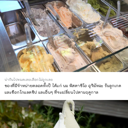
น่ากินไปหมดเลยเลือกไม่ถูกเลย
ของที่มีจำหน่ายตลอดทั้งปี ได้แก่ นม พิสตาชิโอ อุจิมัทฉะ รัมลูกเกด
และช็อกโกแลตชิป และอื่นๆ ที่จะเปลี่ยนไปตามฤดูกาล