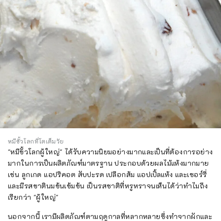
หมีขั้วโลกที่โตเต็มวัย
"หมีขั้วโลกผู้ใหญ่" ได้รับความนิยมอย่างมากและเป็นที่ต้องการอย่าง
มากในการเป็นผลิตภัณฑ์มาตรฐาน ประกอบด้วยผลไม้แห้งมากมาย
เช่น ลูกเกด แอปริคอต สับปะรด เปลือกส้ม แอปเปิ้ลแห้ง และเชอร์รี่
และมีรสชาตินมข้นเข้มข้น เป็นรสชาติที่หรูหราจนเห็นได้ว่าทำไมถึง
เรียกว่า "ผู้ใหญ่"
นอกจากนี้ เรามีผลิตภัณฑ์ตามฤดูกาลที่หลากหลายซึ่งทำจากผักและ