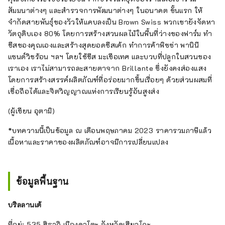
สัมมนาต่างๆ และสำรวจการพัฒนาต่างๆ ในอนาคต ขั้นแรก ให้
จำกัดสายพันธุ์ของวัวให้แคบลงเป็น Brown Swiss พวกเขายังจัดหา
วัตถุดิบเอง 80% โดยการสร้างสวนผลไม้ในพื้นที่ว่างของฟาร์ม ทำ
ชีสของคุณเองและสร้างสุดยอดชีสเค้ก ทำการค้าพิซซ่า พานินี
แซนด์วิชร้อน ฯลฯ โดยใช้ชีส มะเขือเทศ และบวบที่ปลูกในสวนของ
เราเอง เราไม่สามารถละสายตาจาก Brillante ซึ่งยังคงส่องแสง
โดยการสร้างสรรค์ผลิตภัณฑ์ที่อร่อยมากขึ้นเรื่อยๆ ด้วยส่วนผสมที่
เชื่อถือได้และจิตวิญญาณแห่งการเรียนรู้อันสูงส่ง
(ผู้เขียน อุตามิ)
*บทความนี้เป็นข้อมูล ณ เดือนพฤษภาคม 2023 ราคารวมภาษีแล้ว
เนื้อหาและราคาของผลิตภัณฑ์อาจมีการเปลี่ยนแปลง
ข้อมูลพื้นฐาน
บริลลานเต้
ที่อยู่: 535 ฮิรากิ เมืองคาโตะ จังหวัดเฮียวโกะ