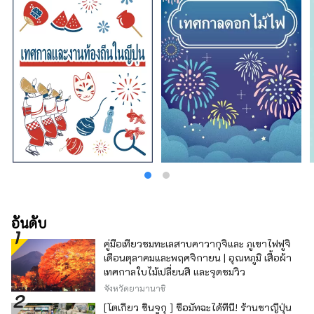
อันดับ
คู่มือเที่ยวชมทะเลสาบคาวากุจิและ ภูเขาไฟฟูจิ
เดือนตุลาคมและพฤศจิกายน | อุณหภูมิ เสื้อผ้า
เทศกาลใบไม้เปลี่ยนสี และจุดชมวิว
จังหวัดยามานาชิ
[โตเกียว ชินจูกุ ] ซื้อมัทฉะได้ที่นี่! ร้านชาญี่ปุ่น