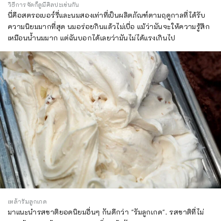
วิธีการจัดก็ดูมีศิลปะเช่นกัน
นี่คือสตรอเบอร์รี่และนมสองเท่าที่เป็นผลิตภัณฑ์ตามฤดูกาลที่ได้รับ
ความนิยมมากที่สุด นมอร่อยกินแล้วไม่เบื่อ แม้ว่ามันจะให้ความรู้สึก
เหมือนน้ำนมมาก แต่ฉันบอกได้เลยว่ามันไม่ได้แรงเกินไป
เหล้ารัมลูกเกด
มาแนะนำรสชาติยอดนิยมอื่นๆ กันดีกว่า "รัมลูกเกด". รสชาติที่ไม่