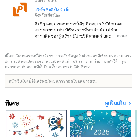
บทความโดย
บริษัท ชินกิ บัส จำกัด
จังหวัดเฮียวโกะ
สิ่งดีๆ และประสบการณ์ดีๆ คืออะไร? มีลักษณะ
หลายอย่าง เช่น มีเรื่องราวที่จะเล่า ล้นไปด้วย
more
ความคิดของผู้สร้าง มีประวัติศาสตร์ และเป็นที่รัก
ของคนในท้องถิ่น คุณเคยเจอสิ่งพิเศษหรือ
ประสบการณ์ที่ทำให้คุณอยากบอกใครสักคน
เกี่ยวกับเรื่องนี้หรือไม่? และจากการบอกเล่า คน
เนื้อหาในบทความนี้อ้างอิงจากการเก็บข้อมูลในช่วงเวลาที่เขียนบทความ อาจ
ใหม่ๆ นำไปสู่บางสิ่งบางอย่าง ฉันคิดว่านั่นคือสิ่ง
มีการเปลี่ยนแปลงของรายละเอียดสินค้า บริการ ราคาในภายหลังได้ กรุณา
ที่ "ดี" เป็นเรื่องเกี่ยวกับ เพื่อส่งมอบการเผชิญหน้า
ตรวจสอบกับสถานที่นั้นอีกครั้งก่อนการไปใช้บริการ
ดังกล่าวให้กับลูกค้าของเรา เราค้นพบสิ่งดีๆ ของ
เฮียวโกะตามแนวคิด "พูดคุย สื่อสาร และเชื่อม
หน้าเว็บไซต์นี้ใช้เครื่องมือแปลภาษาอัตโนมัติบางส่วน
ต่อ" และให้ข้อมูลที่จะช่วยลดระยะห่างทาง
อารมณ์ระหว่างลูกค้าและภูมิภาคของจังหวัดเฮียว
โกะ จะถูกส่งไป .
พิเศษ
ดูเพิ่มเติม