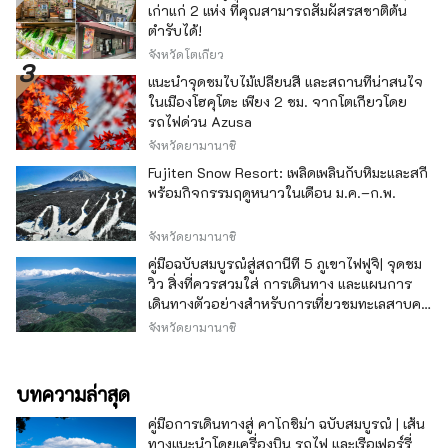
เก่าแก่ 2 แห่ง ที่คุณสามารถสัมผัสรสชาติต้น
ตำรับได้!
จังหวัดโตเกียว
แนะนำจุดชมใบไม้เปลี่ยนสี และสถานที่น่าสนใจ
ในเมืองโฮคุโตะ เพียง 2 ชม. จากโตเกียวโดย
รถไฟด่วน Azusa
จังหวัดยามานาชิ
Fujiten Snow Resort: เพลิดเพลินกับหิมะและสกี
พร้อมกิจกรรมฤดูหนาวในเดือน ม.ค.–ก.พ.
จังหวัดยามานาชิ
คู่มือฉบับสมบูรณ์สู่สถานีที่ 5 ภูเขาไฟฟูจิ| จุดชม
วิว สิ่งที่ควรสวมใส่ การเดินทาง และแผนการ
เดินทางตัวอย่างสำหรับการเที่ยวชมทะเลสาบคา
วากุจิ
จังหวัดยามานาชิ
บทความล่าสุด
คู่มือการเดินทางสู่ คาโกชิม่า ฉบับสมบูรณ์ | เส้น
ทางแนะนำโดยเครื่องบิน รถไฟ และเรือเฟอร์รี่