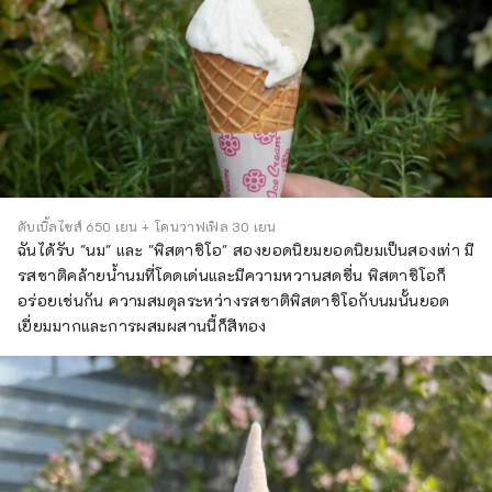
ดับเบิ้ลไซส์ 650 เยน + โคนวาฟเฟิล 30 เยน
ฉันได้รับ "นม" และ "พิสตาชิโอ" สองยอดนิยมยอดนิยมเป็นสองเท่า มี
รสชาติคล้ายน้ำนมที่โดดเด่นและมีความหวานสดชื่น พิสตาชิโอก็
อร่อยเช่นกัน ความสมดุลระหว่างรสชาติพิสตาชิโอกับนมนั้นยอด
เยี่ยมมากและการผสมผสานนี้ก็สีทอง