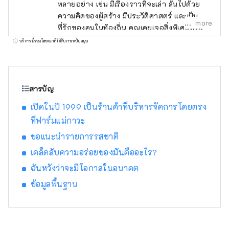
หลายอย่าง เช่น มีเรื่องราวที่จะเล่า ล้นไปด้วย
ความคิดของผู้สร้าง มีประวัติศาสตร์ และเป็น
more
ที่รักของคนในท้องถิ่น คุณเคยเจอสิ่งพิเศษหรือ
ประสบการณ์ที่ทำให้คุณอยากบอกใครสักคน
บริการนี้รวมโฆษณาที่ได้รับการสนับสนุน
เกี่ยวกับเรื่องนี้หรือไม่? และจากการบอกเล่า คน
ใหม่ๆ นำไปสู่บางสิ่งบางอย่าง ฉันคิดว่านั่นคือสิ่ง
ที่ "ดี" เป็นเรื่องเกี่ยวกับ เพื่อส่งมอบการเผชิญหน้า
ดังกล่าวให้กับลูกค้าของเรา เราค้นพบสิ่งดีๆ ของ
สารบัญ
เฮียวโกะตามแนวคิด "พูดคุย สื่อสาร และเชื่อม
เปิดในปี 1999 เป็นร้านค้าที่บริหารจัดการโดยตรง
ต่อ" และให้ข้อมูลที่จะช่วยลดระยะห่างทาง
ที่ฟาร์มแม่กาวะ
อารมณ์ระหว่างลูกค้าและภูมิภาคของจังหวัดเฮีย
วโกะ จะถูกส่งไป .
ขอแนะนำรายการรสชาติ
เคล็ดลับความอร่อยของมันคืออะไร?
ฉันหวังว่าจะมีโอกาสในอนาคต
ข้อมูลพื้นฐาน