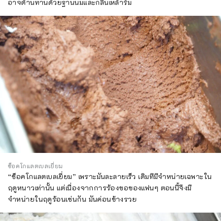
อาจต้านทานด้วยฐานนมและกลิ่นเหล้ารัม
ช็อคโกแลตเบลเยี่ยม
“ช็อคโกแลตเบลเยี่ยม” เพราะมันละลายเร็ว เดิมทีมีจำหน่ายเฉพาะใน
ฤดูหนาวเท่านั้น แต่เนื่องจากการร้องขอของแฟนๆ ตอนนี้จึงมี
จำหน่ายในฤดูร้อนเช่นกัน มันค่อนข้างรวย