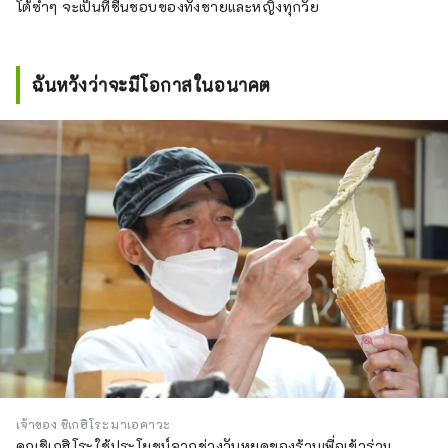
โต้ซ้ำๆ จะเป็นที่ชื่นชอบของทั้งชายและหญิงทุกวัย
ฉันหวังว่าจะมีโอกาสในอนาคต
เจ้าของ ชิเกฮิโระ มาเอคาวะ
คุณชิเกฮิโระใช้ประโยชน์จากช่วงวันหยุดของร้านเพื่อเข้าร่วม