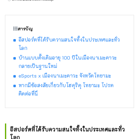
และสร้างธุรกิจใหม่ร่วมกับโทยามะ หากคุณ
นิยาม “การฟื้นฟูระดับภูมิภาค” ว่าเป็นการสร้าง
สังคมที่ยั่งยืนโดยใช้ลักษณะเฉพาะของแต่ละ
ภูมิภาคในญี่ปุ่นเพื่อหยุดความเข้มข้นของโตเกียว
สารบัญ
มากเกินไป แนวคิด “การตื่นตัวระดับภูมิภาค” ที่
อีสปอร์ตที่ได้รับความสนใจทั้งในประเทศและทั่ว
Toyamato ตั้งเป้าไว้นั้นแตกต่างอย่างสิ้นเชิง มี
โลก
แนวคิด แทนที่จะนำโดยรัฐบาลท้องถิ่นหรือ
รัฐบาล ผู้คนมากมายที่รักโทยามะจะค้นพบเสน่ห์
บ้านแบบดั้งเดิมอายุ 100 ปีในเมืองนาเมะคาวะ
ของโทยามะอีกครั้ง ภูมิใจในตัวมันเอง และเผย
กลายเป็นฐานใหม่
แพร่มันไปทั่วโลกด้วยความคิดริเริ่มของพวกเขา
eSports x เมืองนาเมะคาวะ จังหวัดโทยามะ
เอง ท้ายที่สุด ตัวละครหลักคือ “ผู้คน” และผมเชื่อ
ว่าความหลากหลายของผู้คนที่ผสมผสานกันจะ
หากมีข้อสงสัยเกี่ยวกับโฮคุริคุ โทยามะ โปรด
ช่วยเสริมเสน่ห์ของโทยามะ
ติดต่อที่นี่
อีสปอร์ตที่ได้รับความสนใจทั้งในประเทศและทั่ว
โลก