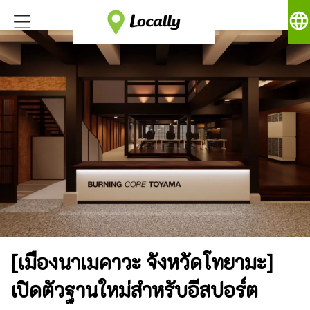
language
[เมืองนาเมคาวะ จังหวัดโทยามะ]
เปิดตัวฐานใหม่สำหรับอีสปอร์ต