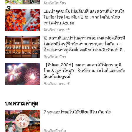
จังหวัดโตเกียว
แนะนำจุดชมใบไม้เปลี่ยนสี และสถานที่น่าสนใจ
ในเมืองโฮคุโตะ เพียง 2 ชม. จากโตเกียวโดย
รถไฟด่วน Azusa
จังหวัดยามานาชิ
12 สถานที่แนะนำในคุรามาเอะ แหล่งท่องเที่ยวที่
ไม่ค่อยมีใครรู้จักถัดจากอาซากุสะ โตเกียว -
ตั้งแต่อาหารกูร์เมต์ยอดนิยมไปจนถึงร้านค้าที่มี
เอกลักษณ์ -
จังหวัดโตเกียว
【อัปเดต 2026】เทศกาลดอกไม้ไฟคาวากูชิ
โกะ & ภูเขาไฟฟูจิ：วันจัดงาน ไฮไลท์ และเคล็ด
ลับฉบับสมบูรณ์
จังหวัดยามานาชิ
บทความล่าสุด
7 จุดแนะนำชมใบไม้เปลี่ยนสีใน เกียวโต
จังหวัดเกียวโต