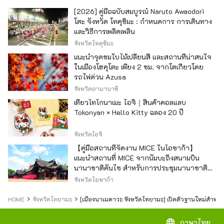
[2026] คู่มือฉบับสมบูรณ์ Naruto Awaodori
โตะ จังหวัด โทคุชิมะ : กำหนดการ การเดินทาง
และวิธีการเพลิดเพลิน
จังหวัดโทคุชิมะ
แนะนำจุดชมใบไม้เปลี่ยนสี และสถานที่น่าสนใจ
ในเมืองโฮคุโตะ เพียง 2 ชม. จากโตเกียวโดย
รถไฟด่วน Azusa
จังหวัดยามานาชิ
เที่ยวโทโกนาเมะ ไอจิ｜สินค้าคอลแลบ
Tokonyan × Hello Kitty ฉลอง 20 ปี
จังหวัดไอจิ
【คู่มือสถานที่จัดงาน MICE ในโอซาก้า】
แนะนำสถานที่ MICE จากนัมบะถึงสนามบิน
นานาชาติคันไซ สำหรับการประชุมนานาชาติ
และกิจกรรมองค์กร
จังหวัดโอซาก้า
HOME
จังหวัดโทยามะ
[เมืองนาเมคาวะ จังหวัดโทยามะ] เปิดตัวฐานใหม่สำ
language
ภาษาไทย