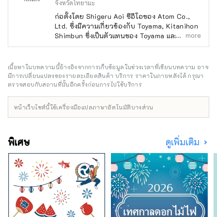
จังหวัดโทยามะ
ก่อตั้งโดย Shigeru Aoi ซีอีโอของ Atom Co.,
Ltd. ซึ่งมีความเกี่ยวข้องกับ Toyama, Kitanihon
more
Shimbun ซึ่งเป็นตัวแทนของ Toyama และ
Ayumu Ishikawa นักเบสบอลมืออาชีพจาก
Toyama เราเป็นทีมที่เชื่อมโยงบางสิ่งกับโทยามะ
และสร้างธุรกิจใหม่ร่วมกับโทยามะ หากคุณนิยาม
เนื้อหาในบทความนี้อ้างอิงจากการเก็บข้อมูลในช่วงเวลาที่เขียนบทความ อาจ
“การฟื้นฟูระดับภูมิภาค” ว่าเป็นการสร้างสังคมที่
มีการเปลี่ยนแปลงของรายละเอียดสินค้า บริการ ราคาในภายหลังได้ กรุณา
ยั่งยืนโดยใช้ลักษณะเฉพาะของแต่ละภูมิภาคใน
ตรวจสอบกับสถานที่นั้นอีกครั้งก่อนการไปใช้บริการ
ญี่ปุ่นเพื่อหยุดความเข้มข้นของโตเกียวมากเกินไป
แนวคิด “การตื่นตัวระดับภูมิภาค” ที่ Toyamato
หน้าเว็บไซต์นี้ใช้เครื่องมือแปลภาษาอัตโนมัติบางส่วน
ตั้งเป้าไว้นั้นแตกต่างอย่างสิ้นเชิง มีแนวคิด แทนที่
จะนำโดยรัฐบาลท้องถิ่นหรือรัฐบาล ผู้คนมากมาย
ที่รักโทยามะจะค้นพบเสน่ห์ของโทยามะอีกครั้ง
พิเศษ
ดูเพิ่มเติม
ภูมิใจในตัวมันเอง และเผยแพร่มันไปทั่วโลกด้วย
ความคิดริเริ่มของพวกเขาเอง ท้ายที่สุด ตัวละคร
หลักคือ “ผู้คน” และผมเชื่อว่าความหลากหลาย
ของผู้คนที่ผสมผสานกันจะช่วยเสริมเสน่ห์ของโท
ยามะ