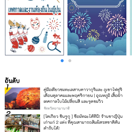
อันดับ
คู่มือเที่ยวชมทะเลสาบคาวากุจิและ ภูเขาไฟฟูจิ
เดือนตุลาคมและพฤศจิกายน | อุณหภูมิ เสื้อผ้า
เทศกาลใบไม้เปลี่ยนสี และจุดชมวิว
จังหวัดยามานาชิ
[โตเกียว ชินจูกุ ] ซื้อมัทฉะได้ที่นี่! ร้านชาญี่ปุ่น
เก่าแก่ 2 แห่ง ที่คุณสามารถสัมผัสรสชาติต้น
ตำรับได้!