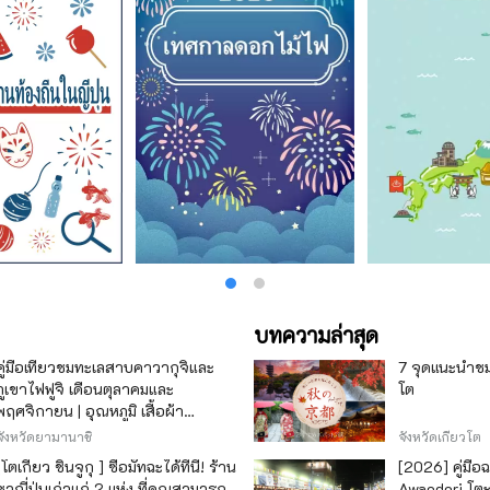
บทความล่าสุด
คู่มือเที่ยวชมทะเลสาบคาวากุจิและ
7 จุดแนะนำชมใ
ภูเขาไฟฟูจิ เดือนตุลาคมและ
โต
พฤศจิกายน | อุณหภูมิ เสื้อผ้า
เทศกาลใบไม้เปลี่ยนสี และจุดชมวิว
จังหวัดยามานาชิ
จังหวัดเกียวโต
[โตเกียว ชินจูกุ ] ซื้อมัทฉะได้ที่นี่! ร้าน
[2026] คู่มือ
ชาญี่ปุ่นเก่าแก่ 2 แห่ง ที่คุณสามารถ
Awaodori โตะ 