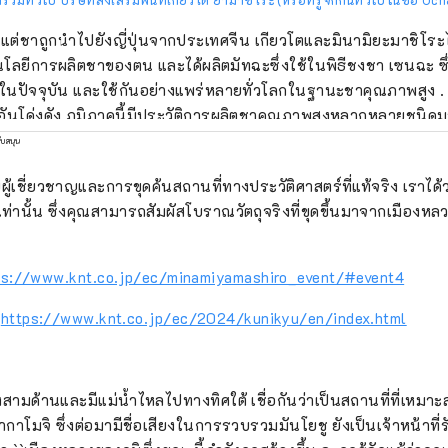
้งแต่ชาถูกนำไปยังญี่ปุ่นจากประเทศจีน เกียวโตและมินามิยะมาชิโระ
โลยีการผลิตชาของตน และได้ผลิตมัทฉะซึ่งใช้ในพิธีชงชา เซนฉะ ซึ่ง
นปัจจุบัน และใช้กันอย่างแพร่หลายทั่วโลกในฐานะชาคุณภาพสูง . ได
อันโด่งดัง ภูมิภาคนี้มีประวัติการผลิตชาคุณภาพสูงหลากหลายชนิดม
ณ 800 ปี ซึ่งเป็นผู้นำการพัฒนาวัฒนธรรมการดื่มชาของญี่ปุ่น รวม
ับสนุน
ัฒนธรรมอันเป็นเอกลักษณ์ของญี่ปุ่นตั้งแต่ด้านการผลิตและการผลิต
้เชี่ยวชาญและการขุดค้นสถานที่ทางประวัติศาสตร์ที่แท้จริง เราได้ว
่งเดียวที่ตัวอย่างที่เป็นตัวแทน เช่น ไร่ชาที่มีเอกลักษณ์และสวยงาม ผู้
ี่เท่านั้น ซึ่งคุณสามารถสัมผัสโบราณวัตถุจริงที่ขุดขึ้นมาจากเมืองห
ลชา ฯลฯ ซึ่งสืบทอดมาจนถึงปัจจุบันพร้อมทั้งรักษาทิวทัศน์ของการ
ห้อยู่ในสภาพดีเยี่ยม
ps://www.knt.co.jp/ec/minamiyamashiro_event/#event4
:
https://www.knt.co.jp/ec/2024/kunikyu/en/index.html
้งสามด้านและมีแม่น้ำไหลไปทางทิศใต้ เชื่อกันว่าเป็นสถานที่ที่เหม
าโมจิ ซึ่งต่อมามีชื่อเสียงในการรวบรวมมันโยชู ยังเป็นเจ้าหน้าที่รั