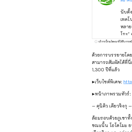
นับตั
เทคโน
หลายใ
โระ" 
ประมา
บริการนี้รวมโฆษณาที่ได้รับการสน
เป็นว
ด้วยการบรรยายโดยผู
ที่แห
สามารถสัมผัสได้ที่น
เทศกา
1,300 ปีที่แล้ว
ตอน ใ
▶เว็บไซต์พิเศษ:
htt
▶หน้าภาพรวมทัวร์
― คุนิคิว เคียวจิงกุ ―
ล้อมรอบด้วยภูเขาทั
ขณะนั้น โอโตโมะ ยาก