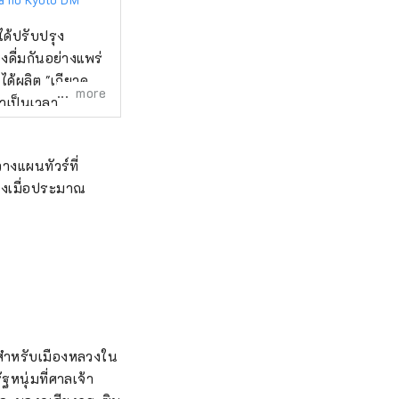
ได้ปรับปรุง
ดื่มกันอย่างแพร่
้ผลิต "เกียวคุ
more
าเป็นเวลา
ถึงพิธีชงชา ซึ่ง
ชา มัน เป็นสถาน
างแผนทัวร์ที่
ค้าส่งชา และ
ลวงเมื่อประมาณ
พัฒนาแต่ละขั้น
าะสำหรับเมืองหลวงใน
ฐหนุ่มที่ศาลเจ้า