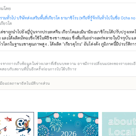
ามโดย
มทั่วไป บริษัทส่งเสริมพื้นที่เกียวโต ยามาชิโระ (หรือที่รู้จักกันทั่วไปในชื่อ Ocha 
เกียวโต
งแต่ชาถูกนำไปยังญี่ปุ่นจากประเทศจีน เกียวโตและมินามิยะมาชิโระได้ปรับปรุงเท
และได้ผลิตมัทฉะซึ่งใช้ในพิธีชงชา เซนฉะ ซึ่งดื่มกันอย่างแพร่หลายในปัจจุบัน แล
่วโลกในฐานะชาคุณภาพสูง . ได้ผลิต "เกียวคุโระ" อันโด่งดัง ภูมิภาคนี้มีประวัติ
ายชนิดมาเป็นเวลาประมาณ 800 ปี ซึ่งเป็นผู้นำการพัฒนาวัฒนธรรมการดื่มชาของ
ึ่งเป็นวัฒนธรรมอันเป็นเอกลักษณ์ของญี่ปุ่นตั้งแต่ด้านการผลิตและการผลิตชา มัน 
อย่างที่เป็นตัวแทน เช่น ไร่ชาที่มีเอกลักษณ์และสวยงาม ผู้ค้าส่งชา และเทศกาลชา 
อิงจากการเก็บข้อมูลในช่วงเวลาที่เขียนบทความ อาจมีการเปลี่ยนแปลงของรายละเอ
ัจจุบันพร้อมทั้งรักษาทิวทัศน์ของการพัฒนาแต่ละขั้นตอน ให้อยู่ในสภาพดีเยี่ยม
สอบกับสถานที่นั้นอีกครั้งก่อนการไปใช้บริการ
ื่องมือแปลภาษาอัตโนมัติบางส่วน