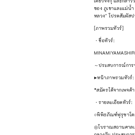
เคียวจิงกุ และกล่าวว
ของ ภูเขาและแม่น้ำ 
หลวง" โปรดสัมผัสป
[ภาพรวมทัวร์]
・ชื่อทัวร์:
MINAMIYAMASHIRO V
～ประสบการณ์การขุ
▶หน้าภาพรวมทัวร์
*สมัครได้จากเพจด
・รายละเอียดทัวร์:
○พิพิธภัณฑ์ฟุรุซาโต
◎โบราณสถานศาลเจ้า
กลางวัน ประสบการ