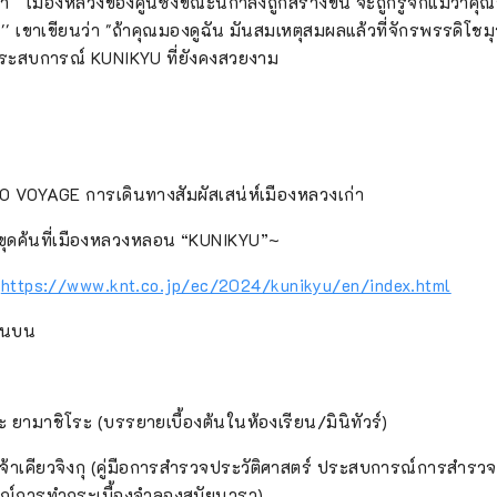
่า ``เมืองหลวงของคูนิซึ่งขณะนี้กำลังถูกสร้างขึ้น จะถูกรู้จักแม้ว่า
'' เขาเขียนว่า "ถ้าคุณมองดูฉัน มันสมเหตุสมผลแล้วที่จักรพรรดิโชมุ
ระสบการณ์ KUNIKYU ที่ยังคงสวยงาม
OYAGE การเดินทางสัมผัสเสน่ห์เมืองหลวงเก่า
ดค้นที่เมืองหลวงหลอน “KUNIKYU”~
:
https://www.knt.co.jp/ec/2024/kunikyu/en/index.html
้านบน
ะ ยามาชิโระ (บรรยายเบื้องต้นในห้องเรียน/มินิทัวร์)
เคียวจิงกุ (คู่มือการสำรวจประวัติศาสตร์ ประสบการณ์การสำรว
ณ์การทำกระเบื้องจำลองสมัยนารา)