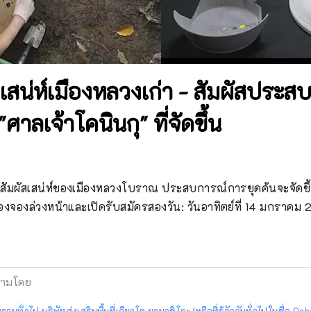
สเสน่ห์เมืองหลวงเก่า - สัมผัสประส
"ศาลเจ้าโคนินกุ" ที่จัดขึ้น
งสัมผัสเสน่ห์ของเมืองหลวงโบราณ ประสบการณ์การขุดค้นจะจัดขึ้นท
้องจองล่วงหน้าและเปิดรับสมัครสองวัน: วันอาทิตย์ที่ 14 มกราคม 20
ามโดย
วมทั่วไป บริษัทส่งเสริมพื้นที่เกียวโต ยามาชิโระ (หรือที่รู้จักกันทั่วไปในชื่อ 