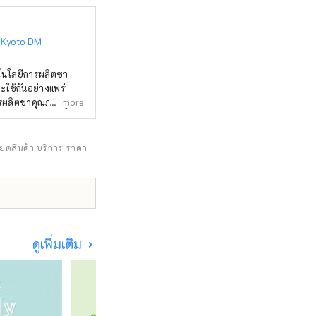
no Kyoto DM
คโนโลยีการผลิตชา
ะใช้กันอย่างแพร่
การผลิตชาคุณภาพสูง
more
ญี่ปุ่น รวมถึงพิธี
เป็นสถานที่แห่งเดียว
ฯลฯ ซึ่งสืบทอดมา
ียดสินค้า บริการ ราคา
ดูเพิ่มเติม