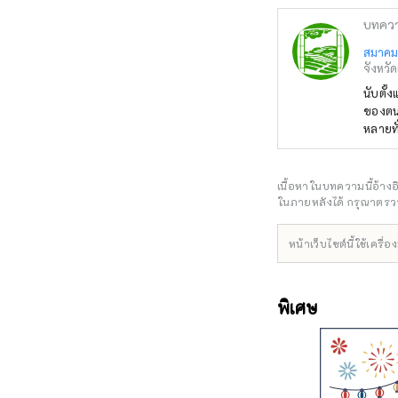
บทคว
สมาคมรว
จังหวัด
นับตั้
ของตน 
หลายทั
หลากหล
ชงชา ซ
ที่ตัว
เนื้อหาในบทความนี้อ้าง
จนถึงป
ในภายหลังได้ กรุณาตรวจ
หน้าเว็บไซต์นี้ใช้เคร
พิเศษ