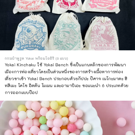
กระเป๋าหูรูด Yokai พร้อมโออิริ (6 แบบ)
Yokai Kinchaku ใช้ Yokai Bench ซึ่งเป็นแกนหลักของการพัฒนา
เมืองการท่องเที่ยวโดยเป็นส่วนหนึ่งของการสร้างเนื้อหาการท่อง
เที่ยวขาเข้า Yokai Bench ประกอบด้วยกัปปะ ปีศาจ เนโกะมาตะ ฮิ
ทสึเมะ โคโซ อิตตัน โมเมน และอามาบิเอะ ขอแนะนำ 6 ประเภทด้วย
การออกแบบป๊อป