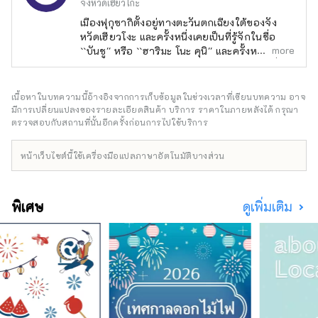
จังหวัดเฮียวโกะ
เมืองฟุกุซากิตั้งอยู่ทางตะวันตกเฉียงใต้ของจัง
หวัดเฮียวโงะ และครั้งหนึ่งเคยเป็นที่รู้จักในชื่อ
more
``บันชู'' หรือ ``ฮาริมะ โนะ คุนิ'' และครั้งหนึ่งเคย
เจริญรุ่งเรืองในฐานะศูนย์กลางการคมนาคมซึ่งมี
ถนนที่เชื่อมต่อระหว่างตะวันออกและตะวันตก
และเหนือและใต้มาตัดกัน ในวันที่ 3 พฤษภาคม
เนื้อหาในบทความนี้อ้างอิงจากการเก็บข้อมูลในช่วงเวลาที่เขียนบทความ อาจ
พ.ศ. 2499 หมู่บ้านทาวาระ หมู่บ้านยาชิกุสะ และ
มีการเปลี่ยนแปลงของรายละเอียดสินค้า บริการ ราคาในภายหลังได้ กรุณา
เมืองฟุกุซากิในอดีตได้รวมเข้าด้วยกัน กลายเป็น
ตรวจสอบกับสถานที่นั้นอีกครั้งก่อนการไปใช้บริการ
รูปแบบปัจจุบัน แม้ในปัจจุบันยังคงเป็นศูนย์กลาง
การคมนาคมขนส่งที่สำคัญ โดยมีเส้นทาง JR
หน้าเว็บไซต์นี้ใช้เครื่องมือแปลภาษาอัตโนมัติบางส่วน
Bantan, ถนนเชื่อมต่อ Bantan และทางหลวง
หมายเลข 312 ที่วิ่งจากเหนือจรดใต้ และทางด่วน
Chugoku และถนนประจำจังหวัดสาย Miki-
พิเศษ
ดูเพิ่มเติม
Shiso วิ่งจากตะวันออกไปตะวันตก นอกจากนี้
เมืองฟุคุซากิยังเป็นเมืองแห่งสวนที่ล้อมรอบด้วย
ภูเขาสีเขียวชอุ่ม โดยมีแม่น้ำอิชิคาวะไหลผ่าน
ใจกลางเมือง และเป็นพื้นที่ที่อุดมไปด้วยมรดกทาง
ประวัติศาสตร์และวัฒนธรรม