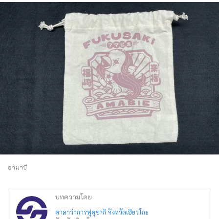
อามาบี
บทความโดย
ศาลาว่าการฟุคุซากิ จังหวัดเฮียวโกะ