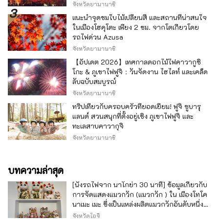
จังหวัดยามานาชิ
แนะนำจุดชมใบไม้เปลี่ยนสี และสถานที่น่าสนใจ
ในเมืองโฮคุโตะ เพียง 2 ชม. จากโตเกียวโดย
รถไฟด่วน Azusa
จังหวัดยามานาชิ
【อัปเดต 2026】เทศกาลดอกไม้ไฟคาวากูชิ
โกะ & ภูเขาไฟฟูจิ：วันจัดงาน ไฮไลท์ และเคล็ด
ลับฉบับสมบูรณ์
จังหวัดยามานาชิ
ทริปเที่ยวกับครอบครัวที่ยอดเยี่ยม! ฟูจิ ซูบารุ
แลนด์ สวนสนุกที่ตั้งอยู่เชิง ภูเขาไฟฟูจิ และ
ทะเลสาบคาวากุจิ
จังหวัดยามานาชิ
บทความล่าสุด
[นั่งรถไฟจาก นาโกย่า 30 นาที] ข้อมูลเกี่ยวกับ
การจัดแสดงแมวกวัก (แมวกวัก ) ใน เมืองโทโค
นาเมะ เมะ ซึ่งเป็นแหล่งผลิตแมวกวักอันดับหนึ่ง
ของญี่ปุ่น
จังหวัดไอจิ