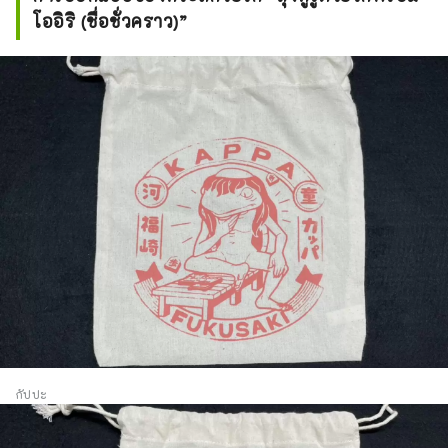
โออิริ (ชื่อชั่วคราว)”
กัปปะ