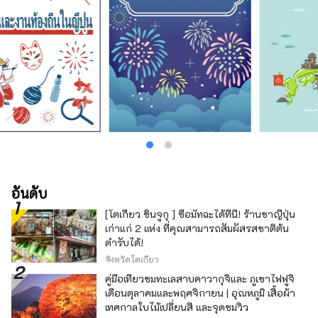
อันดับ
[โตเกียว ชินจูกุ ] ซื้อมัทฉะได้ที่นี่! ร้านชาญี่ปุ่น
เก่าแก่ 2 แห่ง ที่คุณสามารถสัมผัสรสชาติต้น
ตำรับได้!
จังหวัดโตเกียว
คู่มือเที่ยวชมทะเลสาบคาวากุจิและ ภูเขาไฟฟูจิ
เดือนตุลาคมและพฤศจิกายน | อุณหภูมิ เสื้อผ้า
เทศกาลใบไม้เปลี่ยนสี และจุดชมวิว