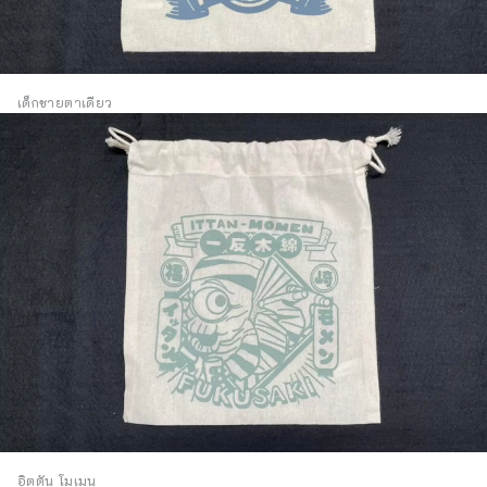
เด็กชายตาเดียว
อิตตัน โมเมน