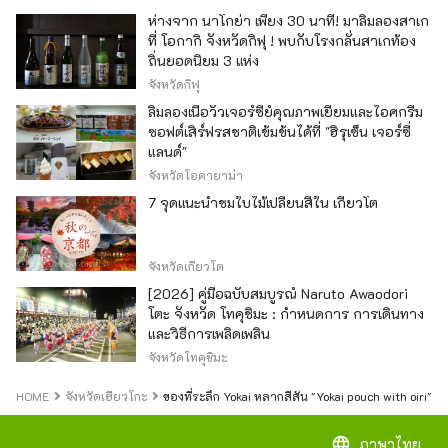
ห่างจาก นาโกย่า เพียง 30 นาที! มาลิ้มลองสาเก
ที่ โอกากิ จังหวัดกิฟุ ! พบกับโรงกลั่นสาเกท้อง
ถิ่นยอดนิยม 3 แห่ง
จังหวัดกิฟุ
ลิ้มลองเนื้อวัวเจอร์ซีย์คุณภาพเยี่ยมและไอศกรีม
ซอฟต์เสิร์ฟรสชาติเข้มข้นได้ที่ "ฮิรุเซ็น เจอร์ซี่
แลนด์"
จังหวัดโอคายาม่า
7 จุดแนะนำชมใบไม้เปลี่ยนสีใน เกียวโต
จังหวัดเกียวโต
[2026] คู่มือฉบับสมบูรณ์ Naruto Awaodori
โตะ จังหวัด โทคุชิมะ : กำหนดการ การเดินทาง
และวิธีการเพลิดเพลิน
จังหวัดโทคุชิมะ
HOME
จังหวัดเฮียวโกะ
ของที่ระลึก Yokai หลากสีสัน "Yokai pouch with oiri" มี
language
ภาษาไทย