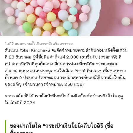
โออิริ ขนมหวานดั้งเดิมจากจังหวัดคางาวะ
ต้นแบบ Yokai Kinchaku จะจัดจำหน่ายตามลำดับก่อนหลังตั้งแต่วัน
ที่ 23 ธันวาคม ผู้ที่ซื้อสินค้าตั้งแต่ 2,000 เยนขึ้นไป (รวมภาษี) ที่
หน้าสถานีหรือที่ศูนย์แลกเปลี่ยนการท่องเที่ยวสึจิคาวะและตอบ
คำถาม แบบสอบถามจะถูกขอให้เลือก Yokai ที่พวกเขาชื่นชอบจาก
ทั้งหมด 6 ประเภท โดยจะมอบกระเป๋าสตางค์แบบมีเชือกหนึ่งใบเป็น
ของขวัญ (จำนวนการจำหน่าย: 250 แผน)
จากผลลัพธ์ที่ได้ เราตั้งเป้าที่จะเปิดตัวผลิตภัณฑ์อย่างจริงจังในฤดู
ใบไม้ผลิปี 2024
ของฝากโยไค “กระเป๋าเงินโยไคกับโออิริ (ชื่อ