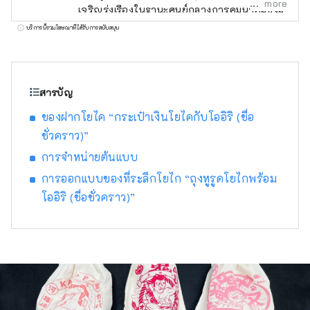
more
เจริญรุ่งเรืองในฐานะศูนย์กลางการคมนาคมซึ่งมี
ถนนที่เชื่อมต่อระหว่างตะวันออกและตะวันตก
บริการนี้รวมโฆษณาที่ได้รับการสนับสนุน
และเหนือและใต้มาตัดกัน ในวันที่ 3 พฤษภาคม
พ.ศ. 2499 หมู่บ้านทาวาระ หมู่บ้านยาชิกุสะ และ
เมืองฟุกุซากิในอดีตได้รวมเข้าด้วยกัน กลายเป็น
รูปแบบปัจจุบัน แม้ในปัจจุบันยังคงเป็นศูนย์กลาง
สารบัญ
การคมนาคมขนส่งที่สำคัญ โดยมีเส้นทาง JR
ของฝากโยไค “กระเป๋าเงินโยไคกับโออิริ (ชื่อ
Bantan, ถนนเชื่อมต่อ Bantan และทางหลวง
ชั่วคราว)”
หมายเลข 312 ที่วิ่งจากเหนือจรดใต้ และทางด่วน
Chugoku และถนนประจำจังหวัดสาย Miki-
การจำหน่ายต้นแบบ
Shiso วิ่งจากตะวันออกไปตะวันตก นอกจากนี้
การออกแบบของที่ระลึกโยไก “ถุงหูรูดโยไกพร้อม
เมืองฟุคุซากิยังเป็นเมืองแห่งสวนที่ล้อมรอบด้วย
โออิริ (ชื่อชั่วคราว)”
ภูเขาสีเขียวชอุ่ม โดยมีแม่น้ำอิชิคาวะไหลผ่าน
ใจกลางเมือง และเป็นพื้นที่ที่อุดมไปด้วยมรดกทาง
ประวัติศาสตร์และวัฒนธรรม