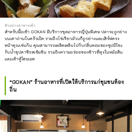
ตัวอย่างอาหารเช้า
สำหรับมื้อเช้า GOKAN มีบริการชุดอาหารญี่ปุ่นพิเศษ ปลาจะถูกย่าง
บนเตาถ่านในครัวเปิด รวมถึงไข่เจียวม้วนก็ถูกย่างและเสิร์ฟตรง
หน้าคุณเช่นกัน คุณสามารถเพลิดเพลินไปกับกลิ่นหอมของซุปมิโซะ
กับน้ำซุปดาชิรสเข้มข้น รวมถึงความอร่อยของข้าวที่หุงในหม้อดิน
และเต้าหู้โฮมเมด
“GOKAN” ร้านอาหารที่เปิดให้บริการแก่ชุมชนท้อง
ถิ่น