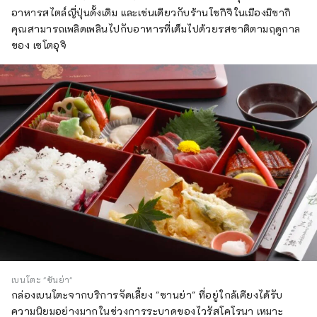
อาหารสไตล์ญี่ปุ่นดั้งเดิม และเช่นเดียวกับร้านโชกิจิในเมืองมิซากิ
คุณสามารถเพลิดเพลินไปกับอาหารที่เต็มไปด้วยรสชาติตามฤดูกาล
ของ เซโตอุจิ
เบนโตะ "ซันย่า"
กล่องเบนโตะจากบริการจัดเลี้ยง "ซานย่า" ที่อยู่ใกล้เคียงได้รับ
ความนิยมอย่างมากในช่วงการระบาดของไวรัสโคโรนา เหมาะ