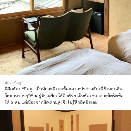
ห้อง “กินชู”
นี่คือห้อง “กินชู” เป็นห้องหนึ่งบนชั้นสอง หน้าต่างห้องนี้ยังมองเห็น
วัดฮานากาคุจิซึ่งอยู่ข้างเคียงได้อีกด้วย เป็นห้องขนาดกะทัดรัดพัก
ได้ 2 คน แต่เนื่องจากมีเพดานสูงจึงไม่รู้สึกอึดอัดเลย