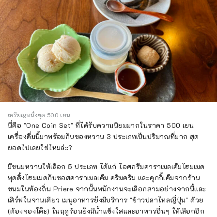
เหรียญหนึ่งชุด 500 เยน
นี่คือ "One Coin Set" ที่ได้รับความนิยมมากในราคา 500 เยน
เครื่องดื่มนี้มาพร้อมกับของหวาน 3 ประเภทเป็นปริมาณที่มาก สุด
ยอดไปเลยใช่ไหมล่ะ?
มีขนมหวานให้เลือก 5 ประเภท ได้แก่ ไอศกรีมคาราเมลเค็มโฮมเมด
พุดดิ้งโฮมเมดกับซอสคาราเมลเค็ม ครีมครีม และคุกกี้เค็มจากร้าน
ขนมในท้องถิ่น Priere จากนั้นพนักงานจะเลือกสามอย่างจากนี้และ
เสิร์ฟในจานเดียว เมนูอาหารยังมีบริการ "ข้าวปลาไหลญี่ปุ่น" ด้วย
(ต้องจองโต๊ะ) ในฤดูร้อนยังมีน้ำแข็งใสและอาหารอื่นๆ ให้เลือกอีก