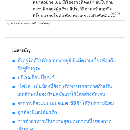
หลายอย่าง เช่น มีเรื่องราวที่จะเล่า ล้นไปด้วย
ความคิดของผู้สร้าง มีประวัติศาสตร์ และเป็น
more
ที่รักของคนในท้องถิ่น คุณเคยเจอสิ่งพิเศษหรือ
ประสบการณ์ที่ทำให้คุณอยากบอกใครสักคน
บริการนี้รวมโฆษณาที่ได้รับการสนับสนุน
เกี่ยวกับเรื่องนี้หรือไม่? และจากการบอกเล่า คน
ใหม่ๆ นำไปสู่บางสิ่งบางอย่าง ฉันคิดว่านั่นคือสิ่ง
ที่ "ดี" เป็นเรื่องเกี่ยวกับ เพื่อส่งมอบการเผชิญหน้า
ดังกล่าวให้กับลูกค้าของเรา เราค้นพบสิ่งดีๆ ของ
สารบัญ
เฮียวโกะตามแนวคิด "พูดคุย สื่อสาร และเชื่อม
ตั้งอยู่ใกล้กับวัดฮานากาคุจิ ซึ่งมีความเกี่ยวข้องกับ
ต่อ" และให้ข้อมูลที่จะช่วยลดระยะห่างทาง
วัดชูชินกุระ
อารมณ์ระหว่างลูกค้าและภูมิภาคของจังหวัดเฮีย
วโกะ จะถูกส่งไป .
บริเวณล็อบบี้สุดเก๋
“โซโห” เป็นห้องที่ยังคงรักษาบรรยากาศอันเป็น
เอกลักษณ์ของบ้านสมัยเก่าไว้ได้อย่างชัดเจน
อาคารเดี่ยวแบบเมซอเนต "สึสึจิ" ได้รับความนิยม
ทุกห้องมีเสน่ห์น่ารัก
การทำอาหารเป็นความสุขประการหนึ่งของการ
เดินทาง