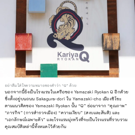
อย่าลืมใส่ใจความหมายของคำว่า “Q” ด้วย
นอกจากนี้ยังเป็นโรงแรมในเครือของ Yamazaki Ryokan Q อีกด้วย
ซึ่งตั้งอยู่บนถนน Sakagura-dori ใน Yamazaki-cho เมืองชิโซะ
ตามแนวคิดของ Yamazaki Ryokan นั้น “Q” ย่อมาจาก “คุณภาพ”
“ภารกิจ” (การสำรวจเมือง) “ความเงียบ” (สงบและสันติ) และ
“เอกลักษณ์เฉพาะตัว” และโรงแรมมุ่งหวังที่จะเป็นโรงแรมที่รวบรวม
คุณสมบัติเหล่านี้ทั้งหมดไว้ด้วยกัน