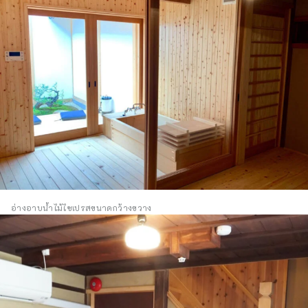
อ่างอาบน้ำไม้ไซเปรสขนาดกว้างขวาง