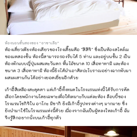
ห้องนอนชั้นสองของ “อาซาเลีย”
ห้องเดี่ยวเพียงห้องเดียวของโรงเตี๊ยมคือ "สึสึจิ" ซึ่งเป็นห้องสไตล์เม
ซอเนตสองชั้น ห้องนี้สามารถรองรับได้ 5 ท่าน และอยู่บนชั้น 2 เป็น
ห้องพักแบบญี่ปุ่นผสมตะวันตก พื้นไม้ขนาด 10 เสื่อทาทามิ และห้อง
ขนาด 3 เสื่อทาทามิ ห้องนี้ยังได้นำเอาศิลปะโบราณอย่างฉากพับมา
ผสมผสานกันได้อย่างยอดเยี่ยมอีกด้วย
เก้าอี้สีเหลืองสะดุดตา แต่เก้าอี้ทั้งหมดในโรงแรมแห่งนี้ได้รับการคัด
เลือกโดยพนักงานโดยเฉพาะเพื่อให้เหมาะกับแต่ละห้อง ล็อบบี้ของ
โรงแรมโชกิจิใน อาโกะ มิซากิ ยังมีเก้าอี้รูปทรงต่างๆ มากมาย ซึ่ง
ยังนำมาใช้ในโรงแรมแห่งนี้ด้วย เนื่องจากฉันเป็นผู้หลงใหลเก้าอี้ ฉัน
จึงรู้สึกอยากนั่งบนเก้าอี้ทุกตัว