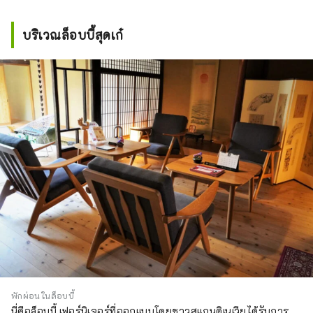
บริเวณล็อบบี้สุดเก๋
พักผ่อนในล็อบบี้
นี่คือล็อบบี้ เฟอร์นิเจอร์ที่ออกแบบโดยชาวสแกนดิเนเวียได้รับการ