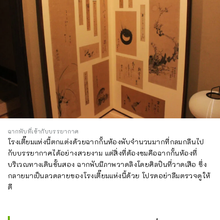
ฉากพับที่เข้ากับบรรยากาศ
โรงเตี๊ยมแห่งนี้ตกแต่งด้วยฉากกั้นห้องพับจำนวนมากที่กลมกลืนไป
กับบรรยากาศได้อย่างสวยงาม แต่สิ่งที่ต้องชมคือฉากกั้นห้องที่
บริเวณทางเดินชั้นสอง ฉากพับมีภาพวาดลิงโดยศิลปินที่วาดเสือ ซึ่ง
กลายมาเป็นลวดลายของโรงเตี๊ยมแห่งนี้ด้วย โปรดอย่าลืมตรวจดูให้
ดี