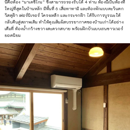
นี่คือห้อง “นาเดชิโกะ” ซึ่งสามารถรองรับได้ 4 ท่าน ห้องนี้เป็นห้องที่
ใหญ่ที่สุดในบ้านหลัก มีพื้นที่ 6 เสื่อทาทามิ และห้องพักแบบตะวันตก
วัสดุฝ้า เฟอร์นิเจอร์ โครงเหล็ก และกระจกฝ้า ได้รับการบูรณะให้
กลับคืนสู่สภาพเดิม ทำให้คุณสัมผัสบรรยากาศของบ้านเก่าได้อย่าง
เต็มที่ ห้องน้ำกว้างขวางสะดวกสบาย พร้อมฝักบัวแบบเรนชาวเวอร์
ยอดนิยม