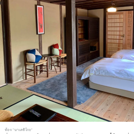
ห้อง "นาเดชิโกะ"