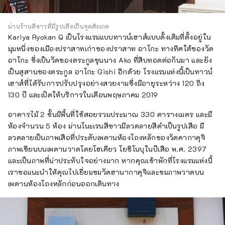
ม่านร้านสีขาวที่มีรูปเสือเป็นจุดสังเกต
Kariya Ryokan Q เป็นโรงแรมแบบทาวน์เฮาส์แบบดั้งเดิมที่ตั้งอยู่ใน
มุมหนึ่งของเมืองปราสาทเก่าของปราสาท อาโกะ ทางทิศใต้ของวัด
อาโกะ ซึ่งเป็นวัดของตระกูลขุนนาง Ako ที่สืบทอดต่อกันมา และยัง
เป็นสุสานของตระกูล อาโกะ Gishi อีกด้วย โรงแรมแห่งนี้เป็นทาวน์
เฮาส์ที่ได้รับการปรับปรุงอย่างสวยงามซึ่งมีอายุระหว่าง 120 ถึง
130 ปี และเปิดให้บริการในเดือนพฤษภาคม 2019
อาคารไม้ 2 ชั้นมีพื้นที่ใช้สอยรวมประมาณ 330 ตารางเมตร และมี
ห้องจำนวน 5 ห้อง ม่านโนะเรนสีขาวมีลวดลายสีดำเป็นรูปเสือ มี
ลวดลายเป็นภาพเสือที่ประดับเพดานห้องโถงหลักของวัดคากาคุจิ
ภาพเขียนบนเพดานวาดโดยโฮเคียว โยชิโนบุในปีเสือ พ.ศ. 2397
และเป็นภาพที่น่าประทับใจอย่างมาก หากคุณเข้าพักที่โรงแรมแห่งนี้
เราขอแนะนำให้คุณไปเยี่ยมชมวัดฮานากาคุจิและชมภาพวาดบน
เพดานห้องโถงหลักก่อนออกเดินทาง