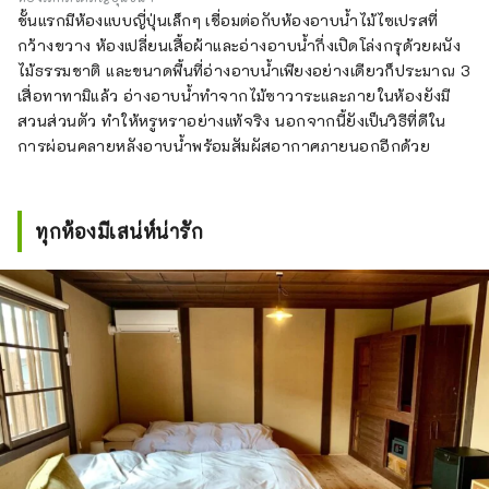
ชั้นแรกมีห้องแบบญี่ปุ่นเล็กๆ เชื่อมต่อกับห้องอาบน้ำไม้ไซเปรสที่
กว้างขวาง ห้องเปลี่ยนเสื้อผ้าและอ่างอาบน้ำกึ่งเปิดโล่งกรุด้วยผนัง
ไม้ธรรมชาติ และขนาดพื้นที่อ่างอาบน้ำเพียงอย่างเดียวก็ประมาณ 3
เสื่อทาทามิแล้ว อ่างอาบน้ำทำจากไม้ซาวาระและภายในห้องยังมี
สวนส่วนตัว ทำให้หรูหราอย่างแท้จริง นอกจากนี้ยังเป็นวิธีที่ดีใน
การผ่อนคลายหลังอาบน้ำพร้อมสัมผัสอากาศภายนอกอีกด้วย
ทุกห้องมีเสน่ห์น่ารัก