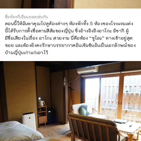
ชื่อห้องก็เยี่ยมยอดเช่นกัน
ตอนนี้ให้ฉันพาคุณไปดูห้องต่างๆ ห้องพักทั้ง 5 ห้องของโรงแรมแห่ง
นี้ได้รับการตั้งชื่อตามสีส้มของญี่ปุ่น ซึ่งอ้างอิงถึงอาโกะ มิซากิ ผู้
มีชื่อเสียงในเรื่อง อาโกะ สวยงาม นี่คือห้อง “ซูโอะ” ทางเข้าอยู่สุด
ซอย และห้องยังคงรักษาบรรยากาศอันเข้มข้นอันเป็นเอกลักษณ์ของ
บ้านญี่ปุ่นเก่าแก่เอาไว้