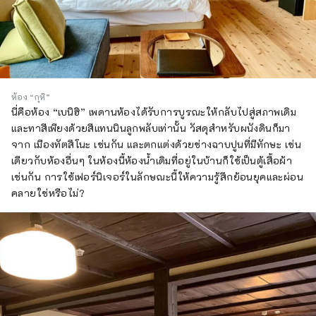
ห้อง “กุหิ”
นี่คือห้อง “เบนิฮิ” เพดานห้องได้รับการบูรณะให้กลับไปสู่สภาพเดิม
และทาสีเพียงด้วยสีแทนนินลูกพลับเท่านั้น วัสดุสำหรับผนังดินก็มา
จาก เมืองทัตสึโนะ เช่นกัน และตกแต่งด้วยช่างฉาบปูนที่มีทักษะ เช่น
เดียวกับห้องอื่นๆ ในห้องนี้ห้องน้ำเดิมที่อยู่ในบ้านก็ใช้เป็นตู้เสื้อผ้า
เช่นกัน การใช้เฟอร์นิเจอร์ในลักษณะนี้ให้ความรู้สึกย้อนยุคและผ่อน
คลายใช่หรือไม่?