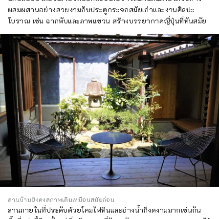
ผสมผสานอย่างสวยงามกับประตูกระจกสมัยเก่าและงานศิลปะ
โบราณ เช่น ฉากพับและภาพแขวน สร้างบรรยากาศญี่ปุ่นที่ทันสมัย
ลานบ้านยังคงสภาพเดิมเหมือนสมัยก่อน
ลานภายในที่ประดับด้วยโคมไฟหินและอ่างน้ำก็งดงามมากเช่นกัน