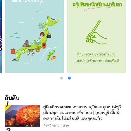
ตะวันตก เทปันยากิ เกียวโตไคเซกิ อาหารจีน และ
เลานจ์บาร์ ซึ่งเมนูเทปันยากิสไตล์เคาน์เตอร์ซึ่งมี
เนื้อวากิวย่างตรงหน้าคุณเป็นที่นิยม นี่คือโรงแรมที่
คุณสามารถจัดการทุกอย่างเกี่ยวกับเกียวโตได้
รวมถึงอาหารกูร์เมต์และประสบการณ์แบบเกียว
โตด้วย
อันดับ
คู่มือเที่ยวชมทะเลสาบคาวากุจิและ ภูเขาไฟฟูจิ
เดือนตุลาคมและพฤศจิกายน | อุณหภูมิ เสื้อผ้า
เทศกาลใบไม้เปลี่ยนสี และจุดชมวิว
จังหวัดยามานาชิ