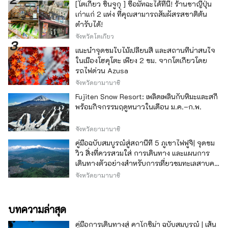
[โตเกียว ชินจูกุ ] ซื้อมัทฉะได้ที่นี่! ร้านชาญี่ปุ่น
เก่าแก่ 2 แห่ง ที่คุณสามารถสัมผัสรสชาติต้น
ตำรับได้!
จังหวัดโตเกียว
แนะนำจุดชมใบไม้เปลี่ยนสี และสถานที่น่าสนใจ
ในเมืองโฮคุโตะ เพียง 2 ชม. จากโตเกียวโดย
รถไฟด่วน Azusa
จังหวัดยามานาชิ
Fujiten Snow Resort: เพลิดเพลินกับหิมะและสกี
พร้อมกิจกรรมฤดูหนาวในเดือน ม.ค.–ก.พ.
จังหวัดยามานาชิ
คู่มือฉบับสมบูรณ์สู่สถานีที่ 5 ภูเขาไฟฟูจิ| จุดชม
วิว สิ่งที่ควรสวมใส่ การเดินทาง และแผนการ
เดินทางตัวอย่างสำหรับการเที่ยวชมทะเลสาบคา
วากุจิ
จังหวัดยามานาชิ
บทความล่าสุด
คู่มือการเดินทางสู่ คาโกชิม่า ฉบับสมบูรณ์ | เส้น