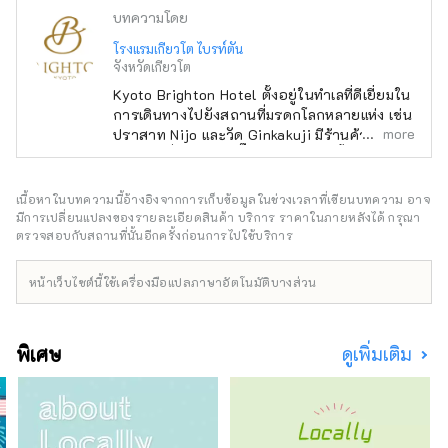
บทความโดย
โรงแรมเกียวโต ไบรท์ตัน
จังหวัดเกียวโต
Kyoto Brighton Hotel ตั้งอยู่ในทำเลที่ดีเยี่ยมใน
การเดินทางไปยังสถานที่มรดกโลกหลายแห่ง เช่น
more
ปราสาท Nijo และวัด Ginkakuji มีร้านค้า
มากมายที่จำหน่ายซีอิ๊วและมิโซะแบบดั้งเดิมใน
บริเวณใกล้เคียง คุณจึงสามารถเพลิดเพลินกับการ
ช้อปปิ้งได้ ใช้เวลาเดินประมาณ 5 นาทีไปยัง
เนื้อหาในบทความนี้อ้างอิงจากการเก็บข้อมูลในช่วงเวลาที่เขียนบทความ อาจ
พระราชวังอิมพีเรียลเกียวโต และยังแนะนำสำหรับ
มีการเปลี่ยนแปลงของรายละเอียดสินค้า บริการ ราคาในภายหลังได้ กรุณา
การเดินเล่นและวิ่งในตอนเช้าอีกด้วย นอกจากนี้
ตรวจสอบกับสถานที่นั้นอีกครั้งก่อนการไปใช้บริการ
เจ้าหน้าที่อำนวยความสะดวกที่รู้จักเกียวโตเป็น
อย่างดีก็พร้อมเสมอ และคุณสามารถปรึกษากับ
หน้าเว็บไซต์นี้ใช้เครื่องมือแปลภาษาอัตโนมัติบางส่วน
เราเกี่ยวกับการเที่ยวชม ร้านอาหาร
ประสบการณ์งานฝีมือแบบดั้งเดิม ฯลฯ ได้ตาม
สบาย ในช่วงฤดูดอกซากุระบานและใบไม้เปลี่ยน
พิเศษ
ดูเพิ่มเติม
สี มีทัวร์พิเศษสำหรับการชมแบบส่วนตัว ห้องพัก
โดยเฉลี่ยอยู่ที่ 42 ตร.ม. ซึ่งมีพื้นที่กว้างขวาง
แม้ว่าคุณจะมีกระเป๋าเดินทางขนาดใหญ่ก็ตาม
และยังมีโซฟานั่งสบายสำหรับการพักผ่อนอีกด้วย
มีร้านอาหารมากมายในโรงแรม เช่น อาหาร