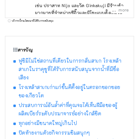
เช่น ปราสาท Nijo และวัด Ginkakuji มีร้านค้า
more
มากมายที่จำหน่ายซีอิ๊วและมิโซะแบบดั้งเดิมใน
บริเวณใกล้เคียง คุณจึงสามารถเพลิดเพลินกับ
บริการนี้รวมโฆษณาที่ได้รับการสนับสนุน
การช้อปปิ้งได้ ใช้เวลาเดินประมาณ 5 นาทีไปยัง
พระราชวังอิมพีเรียลเกียวโต และยังแนะนำ
สำหรับการเดินเล่นและวิ่งในตอนเช้าอีกด้วย
นอกจากนี้ เจ้าหน้าที่อำนวยความสะดวกที่รู้จัก
สารบัญ
เกียวโตเป็นอย่างดีก็พร้อมเสมอ และคุณสามารถ
ฟูชิมิไม่ใช่สถานที่เดียวในการกลั่นสาเก โรงเหล้า
ปรึกษากับเราเกี่ยวกับการเที่ยวชม ร้านอาหาร
สาเกในราคุชูที่ได้รับการสนับสนุนจากน้ำที่มีชื่อ
ประสบการณ์งานฝีมือแบบดั้งเดิม ฯลฯ ได้ตาม
สบาย ในช่วงฤดูดอกซากุระบานและใบไม้เปลี่ยน
เสียง
สี มีทัวร์พิเศษสำหรับการชมแบบส่วนตัว ห้องพัก
โรงเหล้าสาเกเก่าแก่ชั้นดีตั้งอยู่ในตรอกซอกซอย
โดยเฉลี่ยอยู่ที่ 42 ตร.ม. ซึ่งมีพื้นที่กว้างขวาง
ของเกียวโต
แม้ว่าคุณจะมีกระเป๋าเดินทางขนาดใหญ่ก็ตาม
ประสบการณ์อันล้ำค่าที่คุณจะได้เห็นฝีมือของผู้
และยังมีโซฟานั่งสบายสำหรับการพักผ่อนอีกด้วย
มีร้านอาหารมากมายในโรงแรม เช่น อาหาร
ผลิตเบียร์ระดับปรมาจารย์อย่างใกล้ชิด
ตะวันตก เทปันยากิ เกียวโตไคเซกิ อาหารจีน
ทุกอย่างมีขนาดใหญ่เกินไป
และเลานจ์บาร์ ซึ่งเมนูเทปันยากิสไตล์เคาน์เตอร์
ปิดท้ายงานด้วยกิจกรรมชิมสนุกๆ
ซึ่งมีเนื้อวากิวย่างตรงหน้าคุณเป็นที่นิยม นี่คือ