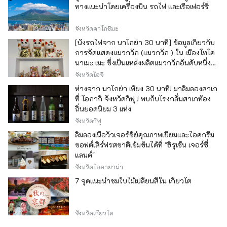
ทางแนะนำโดยเครื่องบิน รถไฟ และเรือเฟอร์รี่
จังหวัดคาโกชิมะ
[นั่งรถไฟจาก นาโกย่า 30 นาที] ข้อมูลเกี่ยวกับ
การจัดแสดงแมวกวัก (แมวกวัก ) ใน เมืองโทโค
นาเมะ เมะ ซึ่งเป็นแหล่งผลิตแมวกวักอันดับหนึ่ง
ของญี่ปุ่น
จังหวัดไอจิ
ห่างจาก นาโกย่า เพียง 30 นาที! มาลิ้มลองสาเก
ที่ โอกากิ จังหวัดกิฟุ ! พบกับโรงกลั่นสาเกท้อง
ถิ่นยอดนิยม 3 แห่ง
จังหวัดกิฟุ
ลิ้มลองเนื้อวัวเจอร์ซีย์คุณภาพเยี่ยมและไอศกรีม
ซอฟต์เสิร์ฟรสชาติเข้มข้นได้ที่ "ฮิรุเซ็น เจอร์ซี่
แลนด์"
จังหวัดโอคายาม่า
7 จุดแนะนำชมใบไม้เปลี่ยนสีใน เกียวโต
จังหวัดเกียวโต