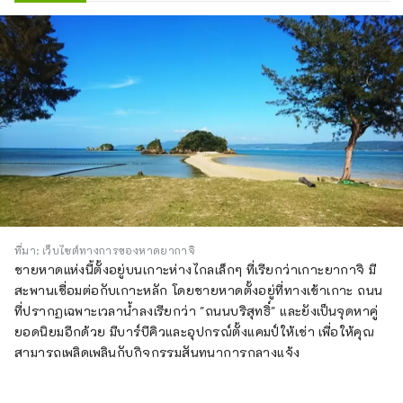
ที่มา: เว็บไซต์ทางการของหาดยากาจิ
ชายหาดแห่งนี้ตั้งอยู่บนเกาะห่างไกลเล็กๆ ที่เรียกว่าเกาะยากาจิ มี
สะพานเชื่อมต่อกับเกาะหลัก โดยชายหาดตั้งอยู่ที่ทางเข้าเกาะ ถนน
ที่ปรากฏเฉพาะเวลาน้ำลงเรียกว่า "ถนนบริสุทธิ์" และยังเป็นจุดหาคู่
ยอดนิยมอีกด้วย มีบาร์บีคิวและอุปกรณ์ตั้งแคมป์ให้เช่า เพื่อให้คุณ
สามารถเพลิดเพลินกับกิจกรรมสันทนาการกลางแจ้ง