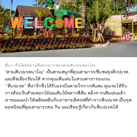
ที่มา: เว็บไซต์อย่างเป็นทางการของสวนสับปะรดนาโกะ
"สวนสับปะรดนาโงะ" เป็นสวนสนุกที่คุณสามารถชื่นชมทุ่งสับปะรด
และพืชเมืองร้อนได้ หากคุณเดินเล่นในสวนสาธารณะบน
``สับปะรด'' ที่น่ารักซึ่งได้รับแรงบันดาลใจจากต้นสน คุณจะได้รับ
การต้อนรับด้วยดอกไม้และต้นไม้หลากสีสัน หลังจากเดินเล่นแล้ว
เราขอแนะนำให้เพลิดเพลินกับอาหารเลิศรสที่ทำจากสับปะรด เป็นจุด
ยอดนิยมที่คุณสามารถชม กิน และเรียนรู้เกี่ยวกับสับปะรดได้