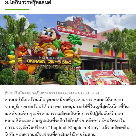
3.โอกินาว่าฟรุ๊ตแลนด์
ที่มา: เว็บไซต์อย่างเป็นทางการของ OKINAWA Fruit Land
สวนผลไม้เขตร้อนเป็นจุดยอดนิยมที่คุณสามารถชมผลไม้หายาก
จากภูมิภาคเขตร้อนได้ อย่าพลาดขนุน ผลไม้ที่ใหญ่ที่สุดในโลกที่กิน
เนสส์ยอมรับ คุณยังสามารถเพลิดเพลินกับการมีปฏิสัมพันธ์กับนก
หลากสีสันและถ่ายรูปเป็นที่ระลึกได้อีกด้วย หลังจากไขปริศนาใน
การผจญภัยไขปริศนา "Tropical Kingdom Story" แล้ว เพลิดเพลิน
ไปกับขนมหวานเมืองร้อนที่คาเฟ่ผลไม้ภายในสวน