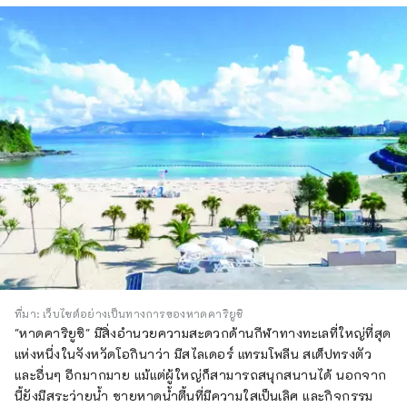
ที่มา: เว็บไซต์อย่างเป็นทางการของหาดคาริยูชิ
"หาดคาริยูชิ" มีสิ่งอำนวยความสะดวกด้านกีฬาทางทะเลที่ใหญ่ที่สุด
แห่งหนึ่งในจังหวัดโอกินาว่า มีสไลเดอร์ แทรมโพลีน สเต็ปทรงตัว
และอื่นๆ อีกมากมาย แม้แต่ผู้ใหญ่ก็สามารถสนุกสนานได้ นอกจาก
นี้ยังมีสระว่ายน้ำ ชายหาดน้ำตื้นที่มีความใสเป็นเลิศ และกิจกรรม