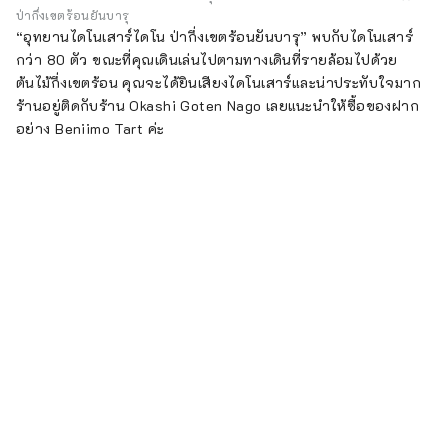
ป่ากึ่งเขตร้อนยันบารุ
“อุทยานไดโนเสาร์ไดโน ป่ากึ่งเขตร้อนยันบารุ” พบกับไดโนเสาร์
กว่า 80 ตัว ขณะที่คุณเดินเล่นไปตามทางเดินที่รายล้อมไปด้วย
ต้นไม้กึ่งเขตร้อน คุณจะได้ยินเสียงไดโนเสาร์และน่าประทับใจมาก
ร้านอยู่ติดกับร้าน Okashi Goten Nago เลยแนะนำให้ซื้อของฝาก
อย่าง Beniimo Tart ค่ะ