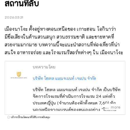
สถานที่ลับ
2026.03.31
เมืองนาโงะ ตั้งอยู่ทางตอนเหนือของ เกาะฮอน โอกินาว่า 
มีชื่อเสียงในด้านสวนสนุก สวนธรรมชาติ และชายหาดที่
สวยงามมากมาย บทความนี้จะแนะนำสถานที่ท่องเที่ยวที่น่า
สนใจ อาหารอร่อย และโรงแรมรีสอร์ทต่างๆ ใน เมืองนาโงะ
บทความโดย
บริษัท โฮเทล แมเนจเมนท์ เจแปน จำกัด
บริษัท โฮเทล แมเนจเมนท์ เจแปน จำกัด เป็นบริษัท
จัดการโรงแรมที่ดำเนินการโรงแรม 24 แห่งทั่ว
ประเทศญี่ปุ่น (จำนวนห้องพักทั้งหมด 7,601 ห้อง)
more
นอกเหนือจากแบรนด์ของตนเองอย่าง "โอเรียน
ทัล โฮเทล" และ "โรงแรมโอเรียนทัล เอ็กซ์เพรส"
บริการนี้รวมโฆษณาที่ได้รับการสนับสนุน
แล้ว บริษัทยังบริหารและจัดการโรงแรมอีกหลาย
แห่ง เช่น "ฮิลตัน" "เชอราตัน" และ "โรงแรมนิก