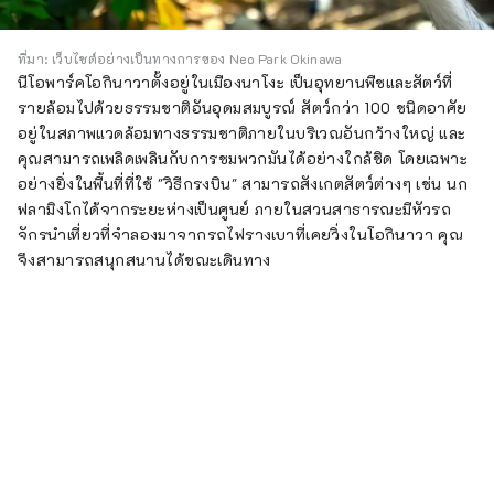
ที่มา: เว็บไซต์อย่างเป็นทางการของ Neo Park Okinawa
นีโอพาร์คโอกินาวาตั้งอยู่ในเมืองนาโงะ เป็นอุทยานพืชและสัตว์ที่
รายล้อมไปด้วยธรรมชาติอันอุดมสมบูรณ์ สัตว์กว่า 100 ชนิดอาศัย
อยู่ในสภาพแวดล้อมทางธรรมชาติภายในบริเวณอันกว้างใหญ่ และ
คุณสามารถเพลิดเพลินกับการชมพวกมันได้อย่างใกล้ชิด โดยเฉพาะ
อย่างยิ่งในพื้นที่ที่ใช้ "วิธีกรงบิน" สามารถสังเกตสัตว์ต่างๆ เช่น นก
ฟลามิงโกได้จากระยะห่างเป็นศูนย์ ภายในสวนสาธารณะมีหัวรถ
จักรนำเที่ยวที่จำลองมาจากรถไฟรางเบาที่เคยวิ่งในโอกินาวา คุณ
จึงสามารถสนุกสนานได้ขณะเดินทาง