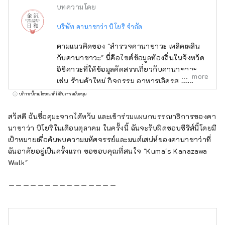
บทความโดย
บริษัท คานาซาว่า บิโยริ จำกัด
ตามแนวคิดของ "สำรวจคานาซาวะ เพลิดเพลิน
กับคานาซาวะ" นี่คือไซต์ข้อมูลท้องถิ่นในจังหวัด
อิชิคาวะที่ให้ข้อมูลคัดสรรเกี่ยวกับคานาซาวะ
more
เช่น ร้านค้าใหม่ กิจกรรม อาหารเลิศรส และ
สถานที่ท่องเที่ยว นอกจากสื่อในประเทศ เช่น
บริการนี้รวมโฆษณาที่ได้รับการสนับสนุน
"SmartNews" และ "goo news" แล้ว เรายังร่วม
มือกับสื่อต่างประเทศ เช่น จีน ไต้หวัน ฮ่องกง
สวัสดี ฉันชื่อคุมะจากไต้หวัน และเข้าร่วมแผนกบรรณาธิการของคา
ไทย และเวียดนาม เพื่อถ่ายทอดเสน่ห์ของจังหวัด
นาซาว่า บิโยริในเดือนตุลาคม ในครั้งนี้ ฉันจะรับผิดชอบซีรีส์นี้โดยมี
อิชิคาวะอย่างกว้างขวาง
เป้าหมายเพื่อค้นพบความมหัศจรรย์และมนต์เสน่ห์ของคานาซาว่าที่
ฉันอาศัยอยู่เป็นครั้งแรก ขอขอบคุณที่สนใจ "Kuma's Kanazawa
Walk"
＿＿＿＿＿＿＿＿＿＿＿＿＿＿＿