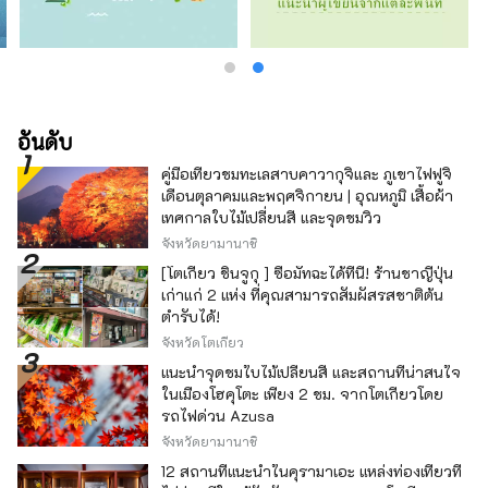
อันดับ
คู่มือเที่ยวชมทะเลสาบคาวากุจิและ ภูเขาไฟฟูจิ
เดือนตุลาคมและพฤศจิกายน | อุณหภูมิ เสื้อผ้า
เทศกาลใบไม้เปลี่ยนสี และจุดชมวิว
จังหวัดยามานาชิ
[โตเกียว ชินจูกุ ] ซื้อมัทฉะได้ที่นี่! ร้านชาญี่ปุ่น
เก่าแก่ 2 แห่ง ที่คุณสามารถสัมผัสรสชาติต้น
ตำรับได้!
จังหวัดโตเกียว
แนะนำจุดชมใบไม้เปลี่ยนสี และสถานที่น่าสนใจ
ในเมืองโฮคุโตะ เพียง 2 ชม. จากโตเกียวโดย
รถไฟด่วน Azusa
จังหวัดยามานาชิ
12 สถานที่แนะนำในคุรามาเอะ แหล่งท่องเที่ยวที่