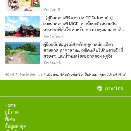
จังหวัดไอจิ
【คู่มือสถานที่จัดงาน MICE ในโอซาก้า】
แนะนำสถานที่ MICE จากนัมบะถึงสนามบิน
นานาชาติคันไซ สำหรับการประชุมนานาชาติ
และกิจกรรมองค์กร
จังหวัดโอซาก้า
คู่มือฉบับสมบูรณ์สำหรับฤดูกาลท่องเที่ยว
ชายหาด ทาคาฮามะ: เพลิดเพลินไปกับชายฝั่งที่
สวยงามและน้ำทะเลใสสะอาดของ ฟุคุอิ!
จังหวัดฟุกุอิ
HOME
จังหวัดอิชิคาวะ
เยี่ยมชมพิพิธภัณฑ์เครื่องปั้นดินเผาคุทานิประจำจังหวัดอ
language
ภาษาไทย
Home
ภูมิภาค
พิเศษ
ข้อมูลล่าสุด