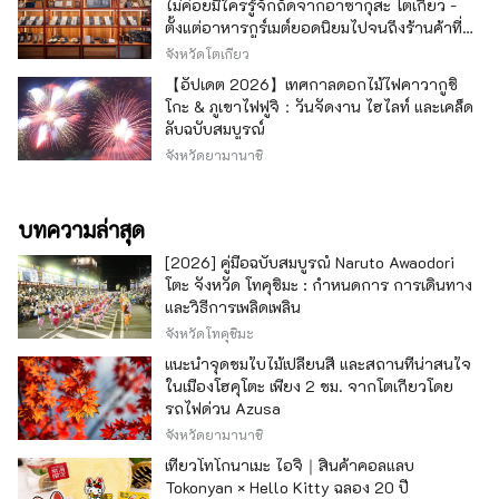
ไม่ค่อยมีใครรู้จักถัดจากอาซากุสะ โตเกียว -
ตั้งแต่อาหารกูร์เมต์ยอดนิยมไปจนถึงร้านค้าที่มี
เอกลักษณ์ -
จังหวัดโตเกียว
【อัปเดต 2026】เทศกาลดอกไม้ไฟคาวากูชิ
โกะ & ภูเขาไฟฟูจิ：วันจัดงาน ไฮไลท์ และเคล็ด
ลับฉบับสมบูรณ์
จังหวัดยามานาชิ
บทความล่าสุด
[2026] คู่มือฉบับสมบูรณ์ Naruto Awaodori
โตะ จังหวัด โทคุชิมะ : กำหนดการ การเดินทาง
และวิธีการเพลิดเพลิน
จังหวัดโทคุชิมะ
แนะนำจุดชมใบไม้เปลี่ยนสี และสถานที่น่าสนใจ
ในเมืองโฮคุโตะ เพียง 2 ชม. จากโตเกียวโดย
รถไฟด่วน Azusa
จังหวัดยามานาชิ
เที่ยวโทโกนาเมะ ไอจิ｜สินค้าคอลแลบ
Tokonyan × Hello Kitty ฉลอง 20 ปี