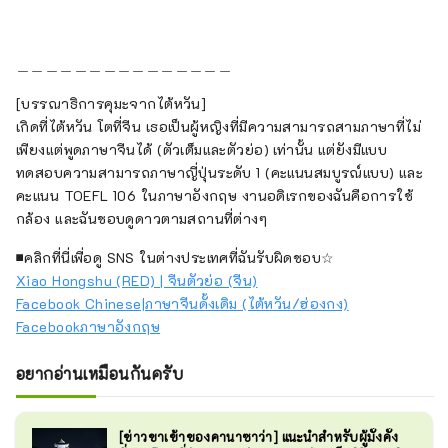
＿＿＿＿＿＿＿＿＿＿＿＿＿＿＿
[บรรณาธิการคุมะจากไต้หวัน]
เกิดที่ไต้หวัน โตที่จีน เธอเป็นผู้หญิงที่มีความสามารถสามภาษาที่ไม่
เพียงแต่พูดภาษาจีนได้ (ตัวเต็มและตัวย่อ) เท่านั้น แต่ยังมีแบบ
ทดสอบความสามารถภาษาญี่ปุ่นระดับ 1 (คะแนนสมบูรณ์แบบ) และ
คะแนน TOEFL 106 ในภาษาอังกฤษ งานอดิเรกของฉันคือการใช้
กล้อง และฉันชอบดูดาวตามสถานที่ต่างๆ
■คลิกที่นี่เพื่อดู SNS ในต่างประเทศที่ฉันรับผิดชอบ☆
Xiao Hongshu (RED) | จีนตัวย่อ (จีน)
Facebook Chinese|ภาษาจีนดั้งเดิม (ไต้หวัน/ฮ่องกง)
Facebookภาษาอังกฤษ
อยากอ่านเหมือนกันครับ
[ข่าวขาเข้าของคานาซาว่า] แนะนำสำหรับผู้มั่งคั่ง