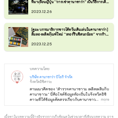
ที่มาเยือนญี่ปุ่น ``การเช่าคานาซาว่า'' เป็นวิธีการเดิน
ทางที่หรูหราสำหรับการเที่ยวชมจังหวัดอิชิคาว่า
2023.12.26
[คุมะ บรรณาธิการชาวไต้หวันเดินเล่นในคานาซาว่า]
ลิ้มลองผลิตภัณฑ์ใหม่ ``เทอร์รีนชีสนกน้อย'' จากร้าน
ขายของชำที่มีมายาวนานของคานาซาว่า ``Hori et
al.''
2023.12.25
บทความโดย
บริษัท คานาซาว่า บิโยริ จำกัด
จังหวัดอิชิคาวะ
ตามแนวคิดของ "สำรวจคานาซาวะ เพลิดเพลินกับ
คานาซาวะ" นี่คือไซต์ข้อมูลท้องถิ่นในจังหวัดอิชิ
more
คาวะที่ให้ข้อมูลคัดสรรเกี่ยวกับคานาซาวะ เช่น
ร้านค้าใหม่ กิจกรรม อาหารเลิศรส และสถานที่
ท่องเที่ยว นอกจากสื่อในประเทศ เช่น
"SmartNews" และ "goo news" แล้ว เรายังร่วม
เนื้อหาในบทความนี้อ้างอิงจากการเก็บข้อมูลในช่วงเวลาที่เขียนบทความ อาจ