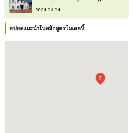
ไปกับเสน่ห์ย้อนยุคของสึรุกะ เมืองแห่งทางรถไฟและ
ท่าเรือ!
2024.04.04
สปอตแนะนำในหลักสูตรโมเดลนี้
3