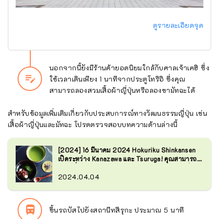
ดูรายละเอียดจุด
นอกจากนี้ยังมีร้านค้ายอดนิยมใกล้กับศาลเจ้าเคฮิ ซึ่ง
edit_note
ใช้เวลาเดินเพียง 1 นาทีจากประตูโทริอิ ซึ่งคุณ
สามารถลองสวมเสื้อผ้าญี่ปุ่นหรือลองชามัทฉะได้
สำหรับข้อมูลเพิ่มเติมเกี่ยวกับประสบการณ์ทางวัฒนธรรมญี่ปุ่น เช่น
เสื้อผ้าญี่ปุ่นและมัทฉะ โปรดตรวจสอบบทความด้านล่างนี้
[2024] 16 มีนาคม 2024 Hokuriku Shinkansen
เปิดระหว่าง Kanazawa และ Tsuruga! คุณสามารถ
ทำได้ที่ Tsuruga จังหวัด Fukui! 3 ประสบการณ์
วัฒนธรรมญี่ปุ่นยอดนิยม
2024.04.04
directions_bus_filled
ขึ้นรถบัสไปยังสถานีทสึรุกะ ประมาณ 5 นาที