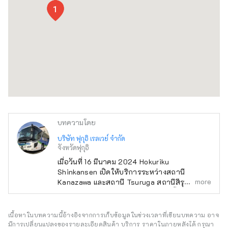
2
4
5
6
7
1
บทความโดย
บริษัท ฟุกุอิ เรลเวย์ จำกัด
จังหวัดฟุกุอิ
เมื่อวันที่ 16 มีนาคม 2024 Hokuriku
Shinkansen เปิดให้บริการระหว่างสถานี
more
Kanazawa และสถานี Tsuruga สถานีสึรุกะเป็น
จุดจอดสุดท้ายสำหรับผู้โดยสารจากทั้งเขต
มหานครโตเกียวและเขตคันไซ และดึงดูดความ
สนใจเป็นอย่างมาก สึรุกะเป็นเมืองทางรถไฟและ
เนื้อหาในบทความนี้อ้างอิงจากการเก็บข้อมูลในช่วงเวลาที่เขียนบทความ อาจ
ท่าเรือ และชินคันเซ็นเปิดให้บริการในเมืองแรกฝั่ง
มีการเปลี่ยนแปลงของรายละเอียดสินค้า บริการ ราคาในภายหลังได้ กรุณา