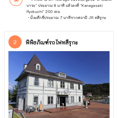
บาระ" ประมาณ 8 นาที แล้วลงที่ "Kanegasaki
Ryokuchi" 200 เยน
・นั่งแท็กซี่ประมาณ 7 นาทีจากสถานี JR ทสึรุกะ
2
พิพิธภัณฑ์รถไฟทสึรุกะ