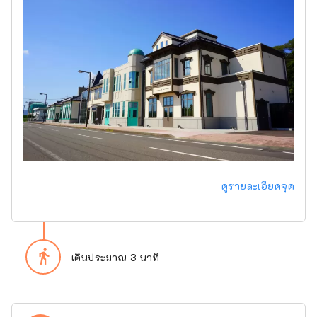
ดูรายละเอียดจุด
directions_walk
เดินประมาณ 3 นาที