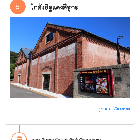
5
โกดังอิฐแดงสึรุกะ
ดูรายละเอียดจุด
directions_bus_filled
การเดินทางด้วยรถทัวร์หรือรถชุมชน