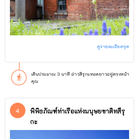
ดูรายละเอียดจุด
เดินประมาณ 3 นาที อ่าวสึรุกะทอดยาวอยู่ตรงหน้า
directions_walk
คุณ
4
พิพิธภัณฑ์ท่าเรือแห่งมนุษยชาติทสึรุ
กะ