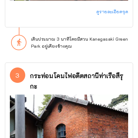
ดูรายละเอียดจุด
เดินประมาณ 3 นาทีโดยมีสวน Kanegasaki Green
directions_walk
Park อยู่เคียงข้างคุณ
3
กระท่อมโคมไฟอดีตสถานีท่าเรือสึรุ
กะ