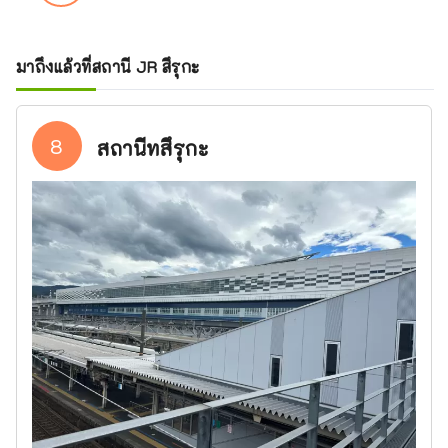
มาถึงแล้วที่สถานี JR สึรุกะ
8
สถานีทสึรุกะ