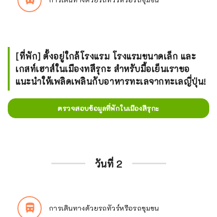
[ที่พัก] ตั้งอยู่ใกล้โรงแรม โรงแรมขนาดเล็ก และ
เกสท์เฮาส์ในเมืองทสึรุกะ สำหรับมื้อเย็นเราขอ
แนะนำให้เพลิดเพลินกับอาหารทะเลจากทะเลญี่ปุ่น!
ตรวจสอบข้อมูลที่พักในเมืองสึรุกะ
วันที่ 2
directions_bus_filled
การเดินทางด้วยรถทัวร์หรือรถชุมชน