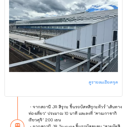
ดูรายละเอียดจุด
・จากสถานี JR สึรุกะ ขึ้นรถบัสทสึรุกะทัวร์ "เส้นทาง
ท่องเที่ยว" ประมาณ 10 นาที และลงที่ "คาเนกาซากิ
เรียวคุจิ" 200 เยน
train
・จากสถานี JR Tsuruga ขึ้นรถบัสชุมชน "สายมัตสึ