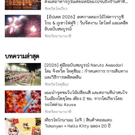
ตั้งแต่อาหารกูร์เมต์ยอดนิยมไปจนถึงร้านค้าที่มี
เอกลักษณ์ -
จังหวัดโตเกียว
【อัปเดต 2026】เทศกาลดอกไม้ไฟคาวากูชิ
โกะ & ภูเขาไฟฟูจิ：วันจัดงาน ไฮไลท์ และเคล็ด
ลับฉบับสมบูรณ์
จังหวัดยามานาชิ
บทความล่าสุด
[2026] คู่มือฉบับสมบูรณ์ Naruto Awaodori
โตะ จังหวัด โทคุชิมะ : กำหนดการ การเดินทาง
และวิธีการเพลิดเพลิน
จังหวัดโทคุชิมะ
แนะนำจุดชมใบไม้เปลี่ยนสี และสถานที่น่าสนใจ
ในเมืองโฮคุโตะ เพียง 2 ชม. จากโตเกียวโดย
รถไฟด่วน Azusa
จังหวัดยามานาชิ
เที่ยวโทโกนาเมะ ไอจิ｜สินค้าคอลแลบ
Tokonyan × Hello Kitty ฉลอง 20 ปี