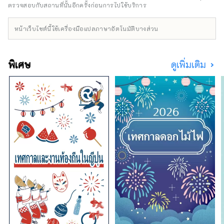
ทะเลญี่ปุ่นที่มีทางรถไฟวิ่ง ดังนั้นจึงเป็นที่นิยม
ตรวจสอบกับสถานที่นั้นอีกครั้งก่อนการไปใช้บริการ
แม้แต่ในหมู่ผู้ชื่นชอบรถไฟ มีสถานที่ท่องเที่ยว
กระจายอยู่ทั่วไป และหลังจากการเปิดกลุ่มมรดก
หน้าเว็บไซต์นี้ใช้เครื่องมือแปลภาษาอัตโนมัติบางส่วน
อุโมงค์สายโฮคุริกุเก่าแก่ที่เป็นมรดกของญี่ปุ่นบน
ฝั่งภูเขา ``รถไฟเชื่อมต่อระหว่างประเทศของ
ยุโรป'' ก็วิ่งรถไฟสายตรงไปยังท่าเรือสึรุกะ ซึ่งได้
พิเศษ
ดูเพิ่มเติม
รับการพัฒนาให้เป็นหนึ่งในผู้นำ ท่าเรือระหว่าง
ประเทศฝั่งทะเลญี่ปุ่น เราจะยังคงให้บริการรถบัส
ประจำทางและแผนการท่องเที่ยวรวมถึงเส้นทาง
เที่ยวชมสถานที่มรดกทางวัฒนธรรมของญี่ปุ่นฝั่ง
ทะเลตามแนวท่าเรือสึรุกะ ทำไมไม่ลองออกเดิน
ทางสัมผัสประสบการณ์อันน่าตื่นเต้นเหนือ
จินตนาการดูล่ะ?