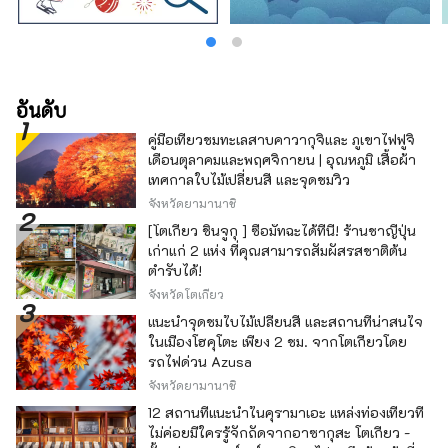
อันดับ
คู่มือเที่ยวชมทะเลสาบคาวากุจิและ ภูเขาไฟฟูจิ
เดือนตุลาคมและพฤศจิกายน | อุณหภูมิ เสื้อผ้า
เทศกาลใบไม้เปลี่ยนสี และจุดชมวิว
จังหวัดยามานาชิ
[โตเกียว ชินจูกุ ] ซื้อมัทฉะได้ที่นี่! ร้านชาญี่ปุ่น
เก่าแก่ 2 แห่ง ที่คุณสามารถสัมผัสรสชาติต้น
ตำรับได้!
จังหวัดโตเกียว
แนะนำจุดชมใบไม้เปลี่ยนสี และสถานที่น่าสนใจ
ในเมืองโฮคุโตะ เพียง 2 ชม. จากโตเกียวโดย
รถไฟด่วน Azusa
จังหวัดยามานาชิ
12 สถานที่แนะนำในคุรามาเอะ แหล่งท่องเที่ยวที่
ไม่ค่อยมีใครรู้จักถัดจากอาซากุสะ โตเกียว -