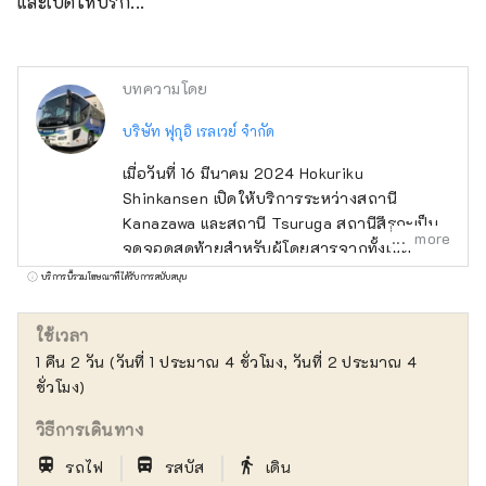
และเปิดให้บริก...
บทความโดย
บริษัท ฟุกุอิ เรลเวย์ จำกัด
เมื่อวันที่ 16 มีนาคม 2024 Hokuriku
Shinkansen เปิดให้บริการระหว่างสถานี
Kanazawa และสถานี Tsuruga สถานีสึรุกะเป็น
more
จุดจอดสุดท้ายสำหรับผู้โดยสารจากทั้งเขต
มหานครโตเกียวและเขตคันไซ และดึงดูดความ
บริการนี้รวมโฆษณาที่ได้รับการสนับสนุน
สนใจเป็นอย่างมาก สึรุกะเป็นเมืองทางรถไฟและ
ท่าเรือ และชินคันเซ็นเปิดให้บริการในเมืองแรกฝั่ง
ใช้เวลา
ทะเลญี่ปุ่นที่มีทางรถไฟวิ่ง ดังนั้นจึงเป็นที่นิยม
1 คืน 2 วัน (วันที่ 1 ประมาณ 4 ชั่วโมง, วันที่ 2 ประมาณ 4
แม้แต่ในหมู่ผู้ชื่นชอบรถไฟ มีสถานที่ท่องเที่ยว
ชั่วโมง)
กระจายอยู่ทั่วไป และหลังจากการเปิดกลุ่มมรดก
อุโมงค์สายโฮคุริกุเก่าแก่ที่เป็นมรดกของญี่ปุ่นบน
วิธีการเดินทาง
ฝั่งภูเขา ``รถไฟเชื่อมต่อระหว่างประเทศของ
｜
｜
train
directions_bus_filled
directions_walk
รถไฟ
รสบัส
เดิน
ยุโรป'' ก็วิ่งรถไฟสายตรงไปยังท่าเรือสึรุกะ ซึ่ง