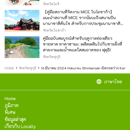
จังหวัดไอจิ
【คู่มือสถานที่จัดงาน MICE ในโอซาก้า】
แนะนำสถานที่ MICE จากนัมบะถึงสนามบิน
นานาชาติคันไซ สำหรับการประชุมนานาชาติ
และกิจกรรมองค์กร
จังหวัดโอซาก้า
คู่มือฉบับสมบูรณ์สำหรับฤดูกาลท่องเที่ยว
ชายหาด ทาคาฮามะ: เพลิดเพลินไปกับชายฝั่งที่
สวยงามและน้ำทะเลใสสะอาดของ ฟุคุอิ!
จังหวัดฟุกุอิ
HOME
จังหวัดฟุกุอิ
16 มีนาคม 2024 Hokuriku Shinkansen เปิดระหว่าง Kanaza
language
ภาษาไทย
Home
ภูมิภาค
พิเศษ
ข้อมูลล่าสุด
เกี่ยวกับ Locally