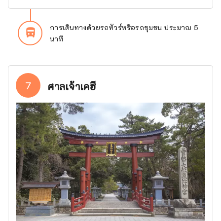
การเดินทางด้วยรถทัวร์หรือรถชุมชน ประมาณ 5
directions_bus_filled
นาที
7
ศาลเจ้าเคฮี