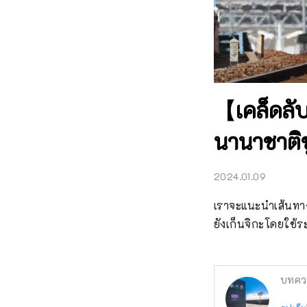
【เคล็ดลับ
นานาชาติชู
2024.01.09
เราจะแนะนำเส้นทางท
ยังเก็นจิกะโดยใช
บทคว