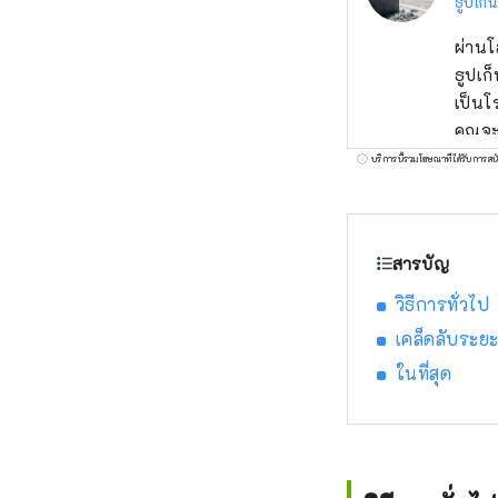
ธูปเก็น
ผ่านโ
ธูปเก
เป็นโ
คุณจะ
บริการนี้รวมโฆษณาที่ได้รับการสน
สารบัญ
วิธีการทั่วไป
เคล็ดลับระยะทา
ในที่สุด