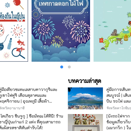
บทความล่าสุด
คู่มือเที่ยวชมทะเลสาบคาวากุจิและ
คู่มือการเดินท
ภูเขาไฟฟูจิ เดือนตุลาคมและ
สมบูรณ์ | เส้
พฤศจิกายน | อุณหภูมิ เสื้อผ้า
บิน รถไฟ และเร
เทศกาลใบไม้เปลี่ยนสี และจุดชมวิว
จังหวัดยามานาชิ
จังหวัดคาโกชิม
[โตเกียว ชินจูกุ ] ซื้อมัทฉะได้ที่นี่! ร้าน
[นั่งรถไฟจาก
ชาญี่ปุ่นเก่าแก่ 2 แห่ง ที่คุณสามารถ
ข้อมูลเกี่ยว
สัมผัสรสชาติต้นตำรับได้!
(แมวกวัก ) ใน