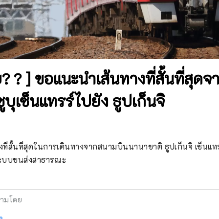
? ? ] ขอแนะนำเส้นทางที่สั้นที่สุด
บุเซ็นแทรร์ไปยัง ธูปเก็นจิ
ี่สั้นที่สุดในการเดินทางจากสนามบินนานาชาติ ธูปเก็นจิ เซ็นแทร
้ระบบขนส่งสาธารณะ
ามโดย