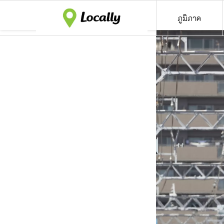
ภูมิภาค