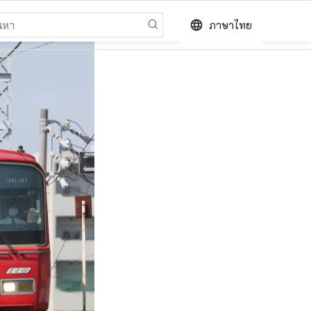
language
ภาษาไทย