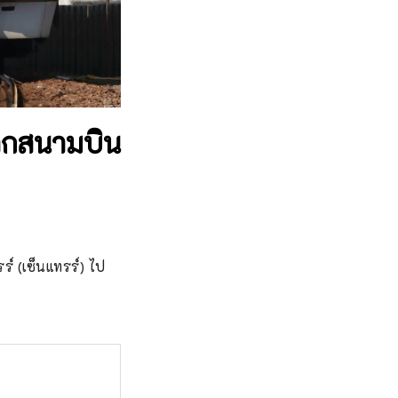
จากสนามบิน
ร์ (เซ็นแทรร์) ไป