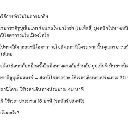
วิธีการทั่วไปในการมาถึง
าชาติชูบุเซ็นแทรร์บนรถไฟนาโกย่า (เมเท็ตสึ) มุ่งหน้าไปทางเหนือ
ถานีโอตากาวะในเมืองโทไก
้าไปทางใต้จากสถานีโอตากาวะไปยัง สถานีโควะ จากนั้นคุณสามารถนั่
าได้เลย
ณจะต้องย้อนกลับหนึ่งครั้งในทิศทางตรงกันข้ามกับ ธูปเก็นจิ มันยากน
าติชูบุเซ็นแทรร์ → สถานีโอตากาวะ ใช้เวลาเดินทางประมาณ 30 
ถานีโควะ ใช้เวลาเดินทางประมาณ 40 นาที
นจิ ใช้เวลาประมาณ 15 นาที (รถบัสรับส่งฟรี)
สุดคืออะไร?