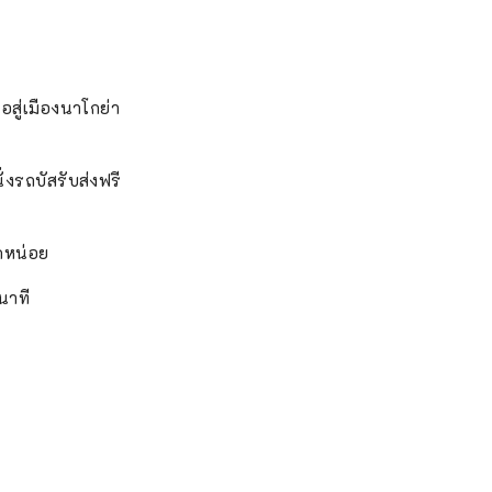
สู่เมืองนาโกย่า
งรถบัสรับส่งฟรี
ิดหน่อย
นาที