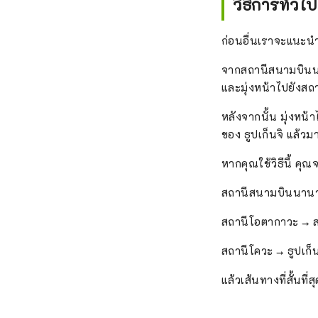
วิธีการทั่วไป
ก่อนอื่นเราจะแนะนำ
จากสถานีสนามบินนาน
และมุ่งหน้าไปยังส
หลังจากนั้น มุ่งหน
ของ ธูปเก็นจิ แล้วม
หากคุณใช้วิธีนี้ คุ
สถานีสนามบินนานาช
สถานีโอตากาวะ → ส
สถานีโควะ → ธูปเก็
แล้วเส้นทางที่สั้นที่