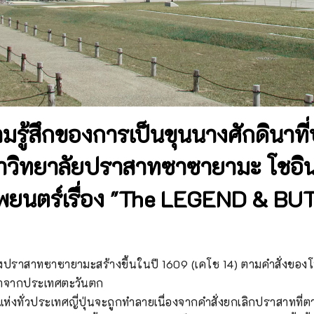
ามรู้สึกของการเป็นขุนนางศักดินาท
มหาวิทยาลัยปราสาทซาซายามะ โชอิน
พยนตร์เรื่อง "The LEGEND & B
งปราสาทซาซายามะสร้างขึ้นในปี 1609 (เคโช 14) ตามคำสั่งของโทกุ
าจากประเทศตะวันตก

ห่งทั่วประเทศญี่ปุ่นจะถูกทำลายเนื่องจากคำสั่งยกเลิกปราสาทที่