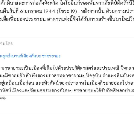
ินาและการก่อตั้งจังหวัด ไดโชอินก็รอดพ้นจากภัยพิบัติครั้งนี้ได้
คืนวันที่ 6 มกราคม 1944 (โชวะ 19) . หลังจากนั้น ด้วยความป
อื้อเฟื้อของประชาชน อาคารแห่งนี้จึงได้รับการสร้างขึ้นมาใหม่ใ
ามโดย
ลยุทธ์แบรนด์เมืองทัมบะ ซาซายามะ
 ซาซายามะเป็นเมืองที่เต็มไปด้วยประวัติศาสตร์และประเพณี ใจกล
มะมีซากปรักหักพังของปราสาทซาซายามะ ปัจจุบัน กำแพงหินอันง
อยู่เหมือนเมื่อก่อน และทิวทัศน์ของปราสาทในเมืองก็ขยายออกไปร
ทิวทัศน์เมืองและวัฒนธรรมของทัมบะ-ซาซายามะได้รับอิทธิพลอย่า
กคุณเดินไปรอบๆ เมืองรอบปราสาทจริงๆ คุณก็จะพบกับทิวทัศน์เมือง
ับสนุน
่นี่และที่นั่นอย่างแน่นอน