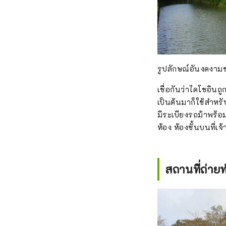
รูปลักษณ์อันงดงามข
เชื่อกันว่าไดโชอินถ
เป็นต้นมาก็ใช้สำห
มีระเบียงรถม้าพร้
ห้อง ห้องชั้นบนที่เ
สถานที่ถ่า