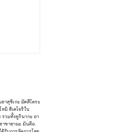
ยาสุชิเกะ มัตสึไดระ
ทมิ ฮิเดโยริใน
รวมทั้งยูกินากะ อา
นซาซายามะ มันคือ.
ี้ได้รับการจัดการโดย