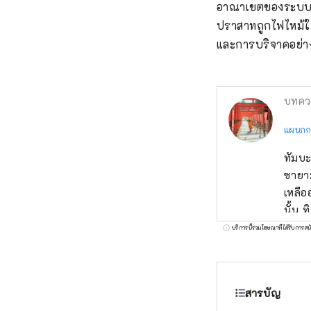
อาณาเขตของระบบศักด
ปราสาทถูกไฟไหม้ใน
และการบริจาคอย่างเ
บทคว
แผนกก
ทัมบะ
ซายา
เหลือ
นั้น 
และหา
บริการนี้รวมโฆษณาที่ได้รับการสน
วโตที
สารบัญ