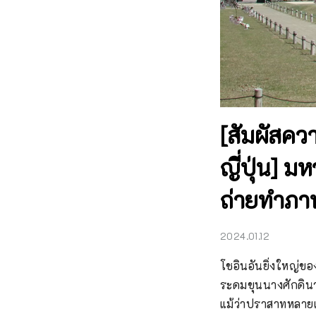
[สัมผัสคว
ญี่ปุ่น] 
ถ่ายทำภา
2024.01.12
โชอินอันยิ่งใหญ่ขอ
ระดมขุนนางศักดิน
แม้ว่าปราสาทหลายแ