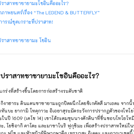
ยปราสาทซาซายามะโชอินคืออะไร?
ทำภาพยนตร์เรื่อง “The LEGEND & BUTTERFLY”
การณ์ชุดเกราะที่ปราสาท!
ยปราสาทซาซายามะ โชอิน
ยปราสาทซาซายามะโชอินคืออะไร?
กร่งที่สร้างขึ้นโดยการก่อสร้างระดับชาติ
ซกิงาฮาระ ดินแดนซาซายามะถูกปิดผนึกโดยชิเกคัตสึ มาเอดะ จากนั้น
ททันบะ ยากามิ โทคุกาวะ อิเอยาสุระมัดระวังการปรากฏตัวของโทโยโ
นปี 1609 (เคโช 14) เขาได้ระดมขุนนางศักดินาที่ชื่นชอบโทโยโทมิ 
ูกะ, โยชิอากิ คาโตะ และมาซาโนริ ฟุกุชิมะ เพื่อสร้างปราสาทใหม่ใ
่า เท็นกะ ฟูโช และหัวหน้าผู้พิพากษาคือ เทรุมาสะ อิเคดะ และอาณาเขตน