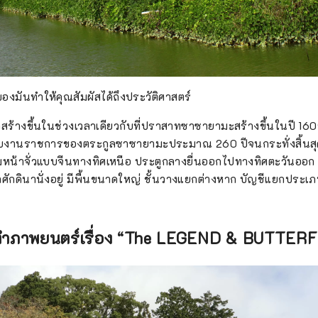
องมันทำให้คุณสัมผัสได้ถึงประวัติศาสตร์
ูกสร้างขึ้นในช่วงเวลาเดียวกับที่ปราสาทซาซายามะสร้างขึ้นในปี 1609 
รับงานราชการของตระกูลซาซายามะประมาณ 260 ปีจนกระทั่งสิ้นส
อมหน้าจั่วแบบจีนทางทิศเหนือ ประตูกลางยื่นออกไปทางทิศตะวันออก
จ้าศักดินานั่งอยู่ มีพื้นขนาดใหญ่ ชั้นวางแยกต่างหาก บัญชีแยกปร
ยทำภาพยนตร์เรื่อง “The LEGEND & BUTTERF