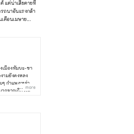
 แต่น่าเสียดายที่
รารถนาอันแรงกล้า
นเดือนเมษาย...
างเมืองทัมบะ-ซา
ดงามยังคงหลง
อบๆ กำแพงเหล่า
more
งมากจากเกียวโต
ที่เหมือนกับเกีย