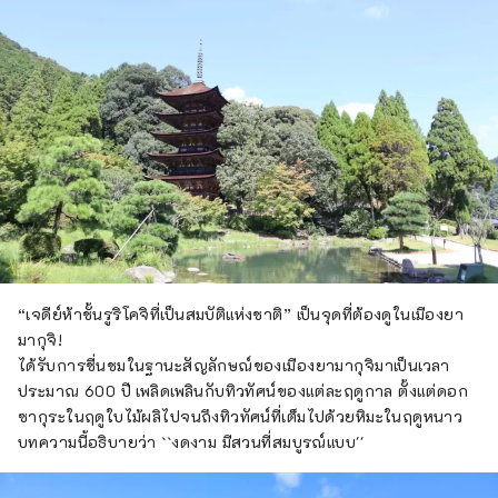
“เจดีย์ห้าชั้นรูริโคจิที่เป็นสมบัติแห่งชาติ” เป็นจุดที่ต้องดูในเมืองยา
มากุจิ!
ได้รับการชื่นชมในฐานะสัญลักษณ์ของเมืองยามากุจิมาเป็นเวลา
ประมาณ 600 ปี เพลิดเพลินกับทิวทัศน์ของแต่ละฤดูกาล ตั้งแต่ดอก
ซากุระในฤดูใบไม้ผลิไปจนถึงทิวทัศน์ที่เต็มไปด้วยหิมะในฤดูหนาว
บทความนี้อธิบายว่า ``งดงาม มีสวนที่สมบูรณ์แบบ''