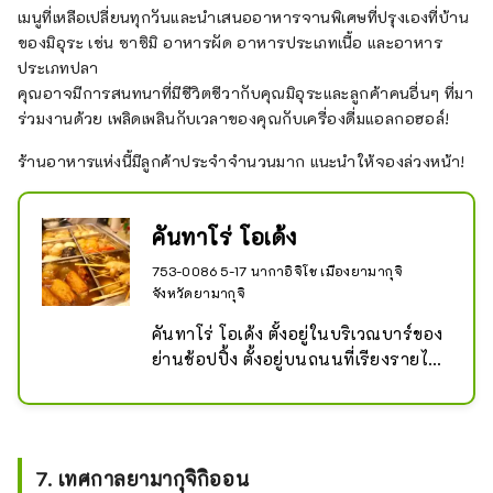
เมนูที่เหลือเปลี่ยนทุกวันและนำเสนออาหารจานพิเศษที่ปรุงเองที่บ้าน
ของมิอุระ เช่น ซาซิมิ อาหารผัด อาหารประเภทเนื้อ และอาหาร
ประเภทปลา
คุณอาจมีการสนทนาที่มีชีวิตชีวากับคุณมิอุระและลูกค้าคนอื่นๆ ที่มา
ร่วมงานด้วย เพลิดเพลินกับเวลาของคุณกับเครื่องดื่มแอลกอฮอล์!
ร้านอาหารแห่งนี้มีลูกค้าประจำจำนวนมาก แนะนำให้จองล่วงหน้า!
คันทาโร่ โอเด้ง
753-0086 5-17 นากาอิจิโช เมืองยามากุจิ
จังหวัดยามากุจิ
คันทาโร่ โอเด้ง ตั้งอยู่ในบริเวณบาร์ของ
ย่านช้อปปิ้ง ตั้งอยู่บนถนนที่เรียงรายไป
ด้วยบาร์อิตาลี อิซากายะ และร้าน
อาหารโอโคโนมิยากิ

ภายในร้านมีที่นั่งเคาน์เตอร์ 7 ที่นั่ง 
เสียงหัวเราะของมิอุระซังเจ้าของร้าน
7. เทศกาลยามากุจิกิออน
และกลิ่นหอมของโอเด้งอบอวลไปทั่ว