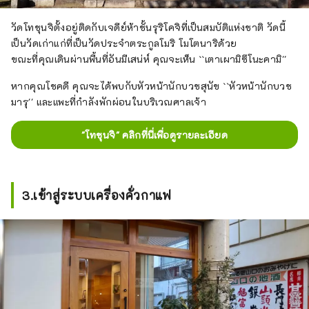
วัดโทชุนจิตั้งอยู่ติดกับเจดีย์ห้าชั้นรุริโคจิที่เป็นสมบัติแห่งชาติ วัดนี้
เป็นวัดเก่าแก่ที่เป็นวัดประจำตระกูลโมริ โมโตนาริด้วย
ขณะที่คุณเดินผ่านพื้นที่อันมีเสน่ห์ คุณจะเห็น ``เตาเผามิซึโนะคามิ''
หากคุณโชคดี คุณจะได้พบกับหัวหน้านักบวชสุนัข ``หัวหน้านักบวช
มารุ'' และแพะที่กำลังพักผ่อนในบริเวณศาลเจ้า
"โทชุนจิ" คลิกที่นี่เพื่อดูรายละเอียด
3.เข้าสู่ระบบเครื่องคั่วกาแฟ