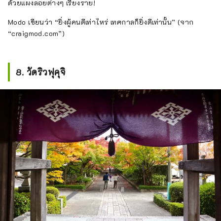
มาก แนะนำให้จองล่วงหน้า!
ด้วยแผงลอยต่างๆ เรียงราย!
Modo เขียนว่า “ยิ่งผู้คนดีเท่าไหร่ เทศกาลก็ยิ่งดีเท่านั้น” (จาก
“craigmod.com”)
8. วัดริวฟุคุจิ