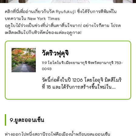
คลิกที่นี่เพื่ออ่านเกี่ยวกับวัด Ryufukuji ซึ่งได้รับการตีพิมพ์ใน
บทความใน New York Times
ฤดูใบไม้ร่วงเป็นช่วงที่น่าตื่นตาตื่นใจมาก! อย่างไรก็ตาม โปรด
เพลิดเพลินไปกับทิวทัศน์ของแต่ละฤดูกาล!
วัดริวฟุคุจิ
119 โอโดโนจิ เมืองยามากุจิ จังหวัดยามากุจิ 753-
0093
วัดนี้ก่อตั้งในปี 1206 โดยโออุจิ มิตสึโมริ
ที่ 18 และได้รับการสร้างขึ้นใหม่ใน
ตำแหน่งปัจจุบันในปี 1557

ห้องโถงหลักเป็นสถาปัตยกรรมวัดที่เป็น
ตัวแทนของยุคมูโรมาจิ และถูกกำหนดให้
เป็นทรัพย์สินทางวัฒนธรรมที่สำคัญของ
9.ยูดะออนเซ็น
ชาติ

พิพิธภัณฑ์ในสถานที่เต็มไปด้วยวัสดุอัน
ห่างออกไปหนึ่งสถานีรถไฟคือเมืองน้ำพุร้อนยูดะออนเซ็น
ทรงคุณค่า
