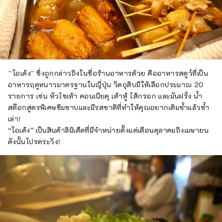
``โอเด้ง'' ซึ่งถูกกล่าวถึงในชื่อร้านอาหารด้วย คืออาหารสตูว์ที่เป็น
อาหารฤดูหนาวมาตรฐานในญี่ปุ่น วัตถุดิบมีให้เลือกประมาณ 20
รายการ เช่น หัวไชเท้า คอนเนียคุ เต้าหู้ ไส้กรอก และมันฝรั่ง น้ำ
สต๊อกสูตรพิเศษซึมซาบและมีรสชาติที่ทำให้คุณอยากเติมซ้ำแล้วซ้ำ
เล่า!
“โอเด้ง” เป็นสินค้าลิมิเต็ดที่มีจำหน่ายตั้งแต่เดือนตุลาคมถึงเมษายน
ดังนั้นโปรดระวัง!