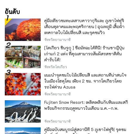
อันดับ
คู่มือเที่ยวชมทะเลสาบคาวากุจิและ ภูเขาไฟฟูจิ
เดือนตุลาคมและพฤศจิกายน | อุณหภูมิ เสื้อผ้า
เทศกาลใบไม้เปลี่ยนสี และจุดชมวิว
จังหวัดยามานาชิ
[โตเกียว ชินจูกุ ] ซื้อมัทฉะได้ที่นี่! ร้านชาญี่ปุ่น
เก่าแก่ 2 แห่ง ที่คุณสามารถสัมผัสรสชาติต้น
ตำรับได้!
จังหวัดโตเกียว
แนะนำจุดชมใบไม้เปลี่ยนสี และสถานที่น่าสนใจ
ในเมืองโฮคุโตะ เพียง 2 ชม. จากโตเกียวโดย
รถไฟด่วน Azusa
จังหวัดยามานาชิ
Fujiten Snow Resort: เพลิดเพลินกับหิมะและสกี
พร้อมกิจกรรมฤดูหนาวในเดือน ม.ค.–ก.พ.
จังหวัดยามานาชิ
คู่มือฉบับสมบูรณ์สู่สถานีที่ 5 ภูเขาไฟฟูจิ| จุดชม