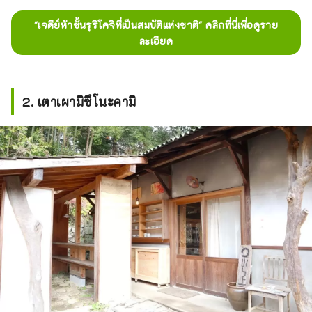
"เจดีย์ห้าชั้นรุริโคจิที่เป็นสมบัติแห่งชาติ" คลิกที่นี่เพื่อดูราย
ละเอียด
2. เตาเผามิซึโนะคามิ