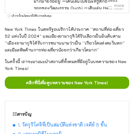
มากมายรออยู่ ーเดินเล่นในขณะที่รู้สึกถึงร่อง
more
รอยของวัฒนธรรม Ouchi ーเดินเล่น Hagi Okan
ถนนสายประวัติศาสตร์กันเถอะ ーไปดู SL
บริการนี้รวมโฆษณาที่ได้รับการสนับสนุน
Yamaguchi ーเพลิดเพลินกับ Yuda Onsen
เพลิดเพลินไปกับธรรมชาติอันยิ่งใหญ่ของเทือก
New York Times ในสหรัฐอเมริกาได้ประกาศ ``สถานที่ท่องเที่ยว
เขา Chugoku ทางทิศเหนือและทะเล Seto
52 แห่งในปี 2024'' และเมืองยามากุจิได้รับเลือกเป็นอันดับสาม
Inland Sea ทางทิศใต้ เมื่อคุณเยี่ยมชมสถานที่ที่
``เมืองยามากุจิได้รับการขนานนามว่าเป็น ``เกียวโตแห่งตะวันตก''
คุณถูกดึงดูด เห็น รู้สึก และสัมผัสกับมัน ไปเที่ยว
และมีมลพิษด้านการท่องเที่ยวน้อยกว่าเกียวโตมาก''
ยามากุจิที่ใช้เวลาได้ตามต้องการกันเถอะ
ในครั้งนี้ เราจะมาแนะนำสถานที่ทั้งหมดที่มีอยู่ในบทความของ New
York Times!
คลิกที่นี่เพื่อดูบทความของ New York Times!
สารบัญ
1. วัดรุริโคจิที่เป็นสมบัติแห่งชาติ เจดีย์ 5 ชั้น
2. เตาเผามิซึโนะคามิ