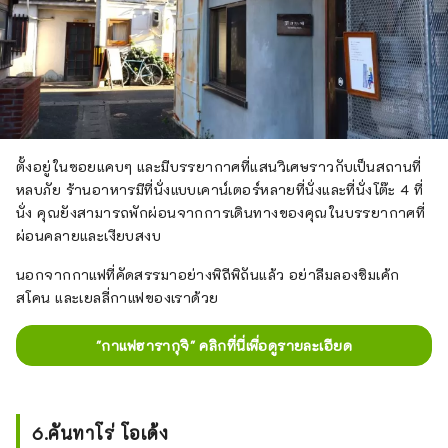
ตั้งอยู่ในซอยแคบๆ และมีบรรยากาศที่แสนวิเศษราวกับเป็นสถานที่
หลบภัย ร้านอาหารมีที่นั่งแบบเคาน์เตอร์หลายที่นั่งและที่นั่งโต๊ะ 4 ที่
นั่ง คุณยังสามารถพักผ่อนจากการเดินทางของคุณในบรรยากาศที่
ผ่อนคลายและเงียบสงบ
นอกจากกาแฟที่คัดสรรมาอย่างพิถีพิถันแล้ว อย่าลืมลองชิมเค้ก
สโคน และเยลลี่กาแฟของเราด้วย
"กาแฟฮารากุจิ" คลิกที่นี่เพื่อดูรายละเอียด
6.คันทาโร่ โอเด้ง