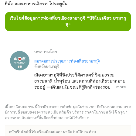
ที่พัก และอาหารเลิศรส โปรดดูมัน!
เว็บไซต์ข้อมูลการท่องเที่ยวเมืองยามากุจิ “นิชิโนะเคียว ยามากุ
จิ”
บทความโดย
สมาคมการประชุมการท่องเที่ยวยามากุจิ
จังหวัดยามากุจิ
เมืองยามากุจิที่ซึ่งประวัติศาสตร์ วัฒนธรรม
ธรรมชาติ น้ำพุร้อน และสถานที่ท่องเที่ยวมากมาย
more
รออยู่ ーเดินเล่นในขณะที่รู้สึกถึงร่องรอยของ
วัฒนธรรม Ouchi ーเดินเล่น Hagi Okan ถนน
สายประวัติศาสตร์กันเถอะ ーไปดู SL
Yamaguchi ーเพลิดเพลินกับ Yuda Onsen
เนื้อหาในบทความนี้อ้างอิงจากการเก็บข้อมูลในช่วงเวลาที่เขียนบทความ อาจ
เพลิดเพลินไปกับธรรมชาติอันยิ่งใหญ่ของเทือกเขา
มีการเปลี่ยนแปลงของรายละเอียดสินค้า บริการ ราคาในภายหลังได้ กรุณา
Chugoku ทางทิศเหนือและทะเล Seto Inland
ตรวจสอบกับสถานที่นั้นอีกครั้งก่อนการไปใช้บริการ
Sea ทางทิศใต้ เมื่อคุณเยี่ยมชมสถานที่ที่คุณถูก
ดึงดูด เห็น รู้สึก และสัมผัสกับมัน ไปเที่ยวยามากุจิ
หน้าเว็บไซต์นี้ใช้เครื่องมือแปลภาษาอัตโนมัติบางส่วน
ที่ใช้เวลาได้ตามต้องการกันเถอะ