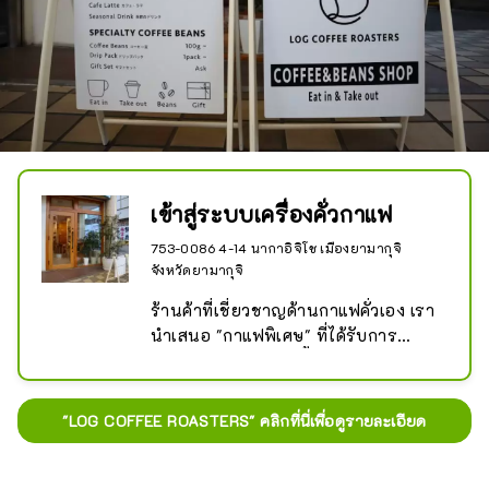
เข้าสู่ระบบเครื่องคั่วกาแฟ
753-0086 4-14 นากาอิจิโช เมืองยามากุจิ
จังหวัดยามากุจิ
ร้านค้าที่เชี่ยวชาญด้านกาแฟคั่วเอง เรา
นำเสนอ "กาแฟพิเศษ" ที่ได้รับการ
จัดการอย่างพิถีพิถันตั้งแต่การผลิตจนถึง
การจำหน่าย ตั้งอยู่ในย่านช้อปปิ้ง
ใจกลางเมืองยามากุจิ ลูกค้าจำนวนมาก
"LOG COFFEE ROASTERS" คลิกที่นี่เพื่อดูรายละเอียด
แวะมาช้อปปิ้งระหว่างทาง คุณจะรับ
ประทานในร้านหรือนำกลับบ้านก็ได้ 
โดยคุณจะสัมผัสได้ถึงความอบอุ่นของไม้