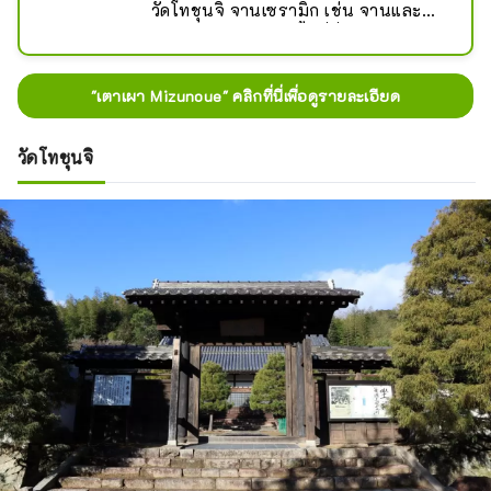
วัดโทชุนจิ จานเซรามิก เช่น จานและ
ถ้วย เรียงรายอยู่ในพื้นที่ที่รายล้อมไป
ด้วยธรรมชาติ เวิร์คช็อปซึ่งเคยเป็น
โรงนาของวัด ให้ความรู้สึกถึงความหลัง
"เตาเผา Mizunoue" คลิกที่นี่เพื่อดูรายละเอียด
แม้ว่าจะยังใหม่อยู่ก็ตาม มันถูกออกแบบ
มาให้เรียบง่ายแต่ใช้งานง่าย
วัดโทชุนจิ