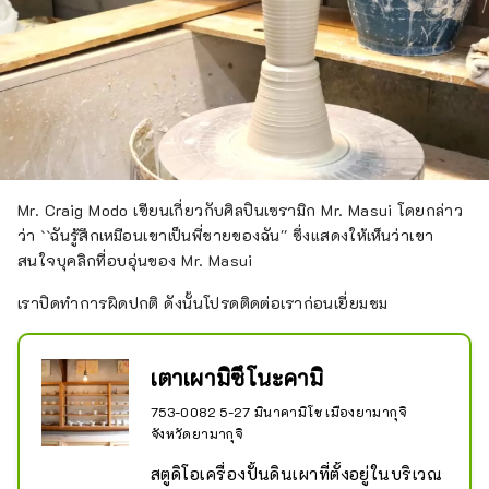
Mr. Craig Modo เขียนเกี่ยวกับศิลปินเซรามิก Mr. Masui โดยกล่าว
ว่า ``ฉันรู้สึกเหมือนเขาเป็นพี่ชายของฉัน'' ซึ่งแสดงให้เห็นว่าเขา
สนใจบุคลิกที่อบอุ่นของ Mr. Masui
เราปิดทำการผิดปกติ ดังนั้นโปรดติดต่อเราก่อนเยี่ยมชม
เตาเผามิซึโนะคามิ
753-0082 5-27 มินาคามิโช เมืองยามากุจิ
จังหวัดยามากุจิ
สตูดิโอเครื่องปั้นดินเผาที่ตั้งอยู่ในบริเวณ