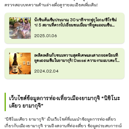
ตรวจสอบบทความด้านล่างเพื่อดูรายละเอียดเพิ่มเติม!
ในช่วงใบไม้เปลี่ยนสีตั้งแต่กลางเดือน
พฤศจิกายนถึงปลายเดือนพฤศจิกายน 
นั่งชินคันเซ็นประมาณ 30 นาทีจากฟุกุโอกะ/ฮิโรชิม่
า! 5 สถานที่ควรไปเยี่ยมชมเมื่อมาที่ยูดะออนเซ็น
ผู้คนจำนวนมากมาเยี่ยมชมทางเข้าวัด
เมืองยามากุจิ
ซึ่งปกคลุมไปด้วยต้นเมเปิลสีแดง
2025.01.06
เพลิดเพลินกับขนมหวานสุดพิเศษและสาเกยอดนิยมที่
ยูดะออนเซ็นในยามากุจิ! Dassai ความงามแบบตะวัน
ออก ฯลฯ
2024.02.04
เว็บไซต์ข้อมูลการท่องเที่ยวเมืองยามากุจิ “นิชิโนะ
เคียว ยามากุจิ”
"นิชิโนะเคียว ยามากุจิ" เป็นเว็บไซต์ที่แนะนำข้อมูลการท่องเที่ยว
เกี่ยวกับเมืองยามากุจิ รวมถึงสถานที่ท่องเที่ยว ข้อมูลประสบการณ์