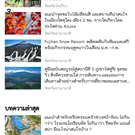
จังหวัดโตเกียว
แนะนำจุดชมใบไม้เปลี่ยนสี และสถานที่น่าสนใจ
ในเมืองโฮคุโตะ เพียง 2 ชม. จากโตเกียวโดย
รถไฟด่วน Azusa
จังหวัดยามานาชิ
Fujiten Snow Resort: เพลิดเพลินกับหิมะและสกี
พร้อมกิจกรรมฤดูหนาวในเดือน ม.ค.–ก.พ.
จังหวัดยามานาชิ
คู่มือฉบับสมบูรณ์สู่สถานีที่ 5 ภูเขาไฟฟูจิ| จุดชม
วิว สิ่งที่ควรสวมใส่ การเดินทาง และแผนการ
เดินทางตัวอย่างสำหรับการเที่ยวชมทะเลสาบคา
วากุจิ
จังหวัดยามานาชิ
บทความล่าสุด
แนะนำสำหรับทริปครอบครัวช่วงหน้าร้อน โอกิน
าว่า! โรงแรมโอเรียนทัล โอกินาว่า รีสอร์ท แอนด์
สปา มีอะไรน่าสนใจบ้าง ?