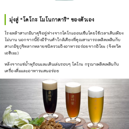
มุ่งสู่ “โดโกะ โมโนกาตาริ” ของตัวเอง
โรงเหล้าสาเกมินาคุจิอยู่ห่างจากโดโกะออนเซ็นโดยใช้เวลาเดินเพียง
ไม่นาน นอกจากนี้ยังมีร้านค้าใกล้เคียงที่คุณสามารถเพลิดเพลินกับ
สาเกมิซุกุจิหลากหลายชนิดรวมถึงอาหารอร่อยจากอิโยะ (จังหวัด
เอฮิเมะ)
หลังจากแช่น้ำพุร้อนและเดินเล่นรอบๆ โดโกะ กรุณาเพลิดเพลินกับ
เครื่องดื่มและอาหารแสนอร่อย