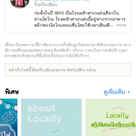
จังหวัดเอฮิเมะ
ก่อตั้งในปี 1895 เป็นโรงเหล้าสาเกแห่งเดียวใน
ย่านโดโกะ โรงเหล้าสาเกแห่งนี้อยู่ห่างจากอาคาร
more
หลักของโดโกะออนเซ็นโดยใช้เวลาเดินเพียง 5
นาที และเติบโตไปพร้อมกับโดโกะออนเซ็น
นอกจากสาเก ``นิกิตะซุ'' แล้ว เรายังผลิตและ
จำหน่ายเครื่องดื่มแอลกอฮอล์อื่นๆ อีกหลาย
เนื้อหาในบทความนี้อ้างอิงจากการเก็บข้อมูลในช่วงเวลาที่เขียนบทความ อาจ
รายการ รวมถึง ``เบียร์โดโก'' ซึ่งได้รับความนิยม
มีการเปลี่ยนแปลงของรายละเอียดสินค้า บริการ ราคาในภายหลังได้ กรุณา
หลังน้ำร้อน คราฟต์จิน ``โดโกจิน'' `` Dogo
ตรวจสอบกับสถานที่นั้นอีกครั้งก่อนการไปใช้บริการ
Shochu'' และเหล้า สิ่งสำคัญที่สุดของเราคือ
การนำความทรงจำดีๆ ของ Dogo กลับมากับทุก
หน้าเว็บไซต์นี้ใช้เครื่องมือแปลภาษาอัตโนมัติบางส่วน
คนที่มาเยี่ยมชม Dogo และเราจะเชื่อมโยง "ผู้คน
กับผู้คน" และ "ผู้คนกับสิ่งของ" ผ่านเครื่องดื่ม
แอลกอฮอล์
พิเศษ
ดูเพิ่มเติม