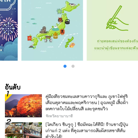
อันดับ
คู่มือเที่ยวชมทะเลสาบคาวากุจิและ ภูเขาไฟฟูจิ
เดือนตุลาคมและพฤศจิกายน | อุณหภูมิ เสื้อผ้า
เทศกาลใบไม้เปลี่ยนสี และจุดชมวิว
จังหวัดยามานาชิ
[โตเกียว ชินจูกุ ] ซื้อมัทฉะได้ที่นี่! ร้านชาญี่ปุ่น
เก่าแก่ 2 แห่ง ที่คุณสามารถสัมผัสรสชาติต้น
ตำรับได้!