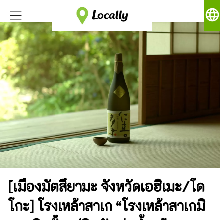
language
[เมืองมัตสึยามะ จังหวัดเอฮิเมะ/โด
โกะ] โรงเหล้าสาเก “โรงเหล้าสาเกมิ