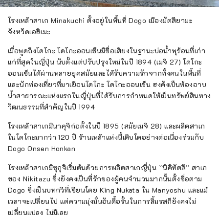
โรงเหล้าสาเก Minakuchi ตั้งอยู่ในพื้นที่ Dogo เมืองมัตสึยามะ
จังหวัดเอฮิเมะ
เมื่อพูดถึงโดโกะ โดโกะออนเซ็นมีชื่อเสียงในฐานะบ่อน้ำพุร้อนที่เก่า
แก่ที่สุดในญี่ปุ่น นับตั้งแต่ปรับปรุงใหม่ในปี 1894 (เมจิ 27) โดโกะ
ออนเซ็นได้ผ่านหลายยุคสมัยและได้รับความรักจากทั้งคนในพื้นที่
และนักท่องเที่ยวที่มาเยือนโดโกะ โดโกะออนเซ็น ฮงคังเป็นห้องอาบ
น้ำสาธารณะแห่งแรกในญี่ปุ่นที่ได้รับการกำหนดให้เป็นทรัพย์สินทาง
วัฒนธรรมที่สำคัญในปี 1994
โรงเหล้าสาเกมินาคุจิก่อตั้งในปี 1895 (สมัยเมจิ 28) และผลิตสาเก
ในโดโกะมากว่า 120 ปี ร้านเหล้าแห่งนี้เติบโตอย่างต่อเนื่องร่วมกับ
Dogo Onsen Honkan
โรงเหล้าสาเกมิซุกุจิเริ่มต้นด้วยการผลิตสาเกญี่ปุ่น ``นิคิทัตสึ'' สาเก
ของ Nikitazu ซึ่งยังคงเป็นที่รักของผู้คนจำนวนมากนั้นตั้งชื่อตาม
Dogo ซึ่งเป็นบทกวีที่เขียนโดย King Nukata ใน Manyoshu และแม้
เวลาจะเปลี่ยนไป แต่ความมุ่งมั่นอันดื้อรั้นในการลิ้มรสก็ยังคงไม่
เปลี่ยนแปลง ไม่มีเลย