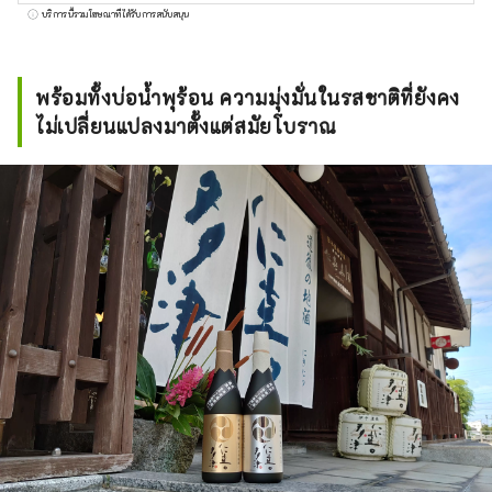
เซ็น นอกจากสาเก ``นิกิตะซุ'' แล้ว เรายังผลิตและ
บริการนี้รวมโฆษณาที่ได้รับการสนับสนุน
จำหน่ายเครื่องดื่มแอลกอฮอล์อื่นๆ อีกหลาย
รายการ รวมถึง ``เบียร์โดโก'' ซึ่งได้รับความนิยม
หลังน้ำร้อน คราฟต์จิน ``โดโกจิน'' `` Dogo
พร้อมทั้งบ่อน้ำพุร้อน ความมุ่งมั่นในรสชาติที่ยังคง
Shochu'' และเหล้า สิ่งสำคัญที่สุดของเราคือ
ไม่เปลี่ยนแปลงมาตั้งแต่สมัยโบราณ
การนำความทรงจำดีๆ ของ Dogo กลับมากับทุก
คนที่มาเยี่ยมชม Dogo และเราจะเชื่อมโยง "ผู้คน
กับผู้คน" และ "ผู้คนกับสิ่งของ" ผ่านเครื่องดื่ม
แอลกอฮอล์