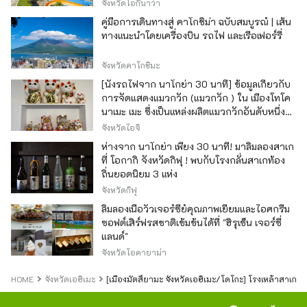
จังหวัดโอกินาว่า
คู่มือการเดินทางสู่ คาโกชิม่า ฉบับสมบูรณ์ | เส้น
ทางแนะนำโดยเครื่องบิน รถไฟ และเรือเฟอร์รี่
จังหวัดคาโกชิมะ
[นั่งรถไฟจาก นาโกย่า 30 นาที] ข้อมูลเกี่ยวกับ
การจัดแสดงแมวกวัก (แมวกวัก ) ใน เมืองโทโค
นาเมะ เมะ ซึ่งเป็นแหล่งผลิตแมวกวักอันดับหนึ่ง
ของญี่ปุ่น
จังหวัดไอจิ
ห่างจาก นาโกย่า เพียง 30 นาที! มาลิ้มลองสาเก
ที่ โอกากิ จังหวัดกิฟุ ! พบกับโรงกลั่นสาเกท้อง
ถิ่นยอดนิยม 3 แห่ง
จังหวัดกิฟุ
ลิ้มลองเนื้อวัวเจอร์ซีย์คุณภาพเยี่ยมและไอศกรีม
ซอฟต์เสิร์ฟรสชาติเข้มข้นได้ที่ "ฮิรุเซ็น เจอร์ซี่
แลนด์"
จังหวัดโอคายาม่า
HOME
จังหวัดเอฮิเมะ
[เมืองมัตสึยามะ จังหวัดเอฮิเมะ/โดโกะ] โรงเหล้าสาเก “โรง