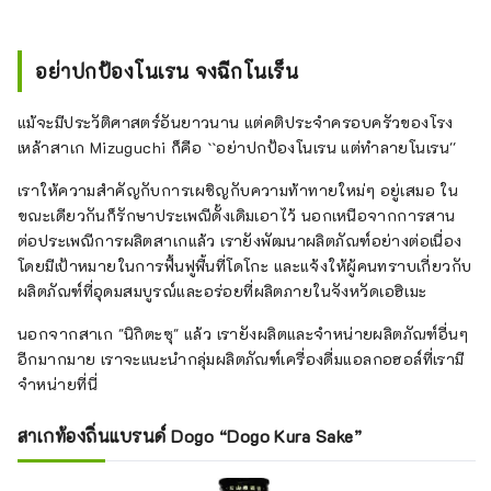
อย่าปกป้องโนเรน จงฉีกโนเร็น
แม้จะมีประวัติศาสตร์อันยาวนาน แต่คติประจำครอบครัวของโรง
เหล้าสาเก Mizuguchi ก็คือ ``อย่าปกป้องโนเรน แต่ทำลายโนเรน''
เราให้ความสำคัญกับการเผชิญกับความท้าทายใหม่ๆ อยู่เสมอ ใน
ขณะเดียวกันก็รักษาประเพณีดั้งเดิมเอาไว้ นอกเหนือจากการสาน
ต่อประเพณีการผลิตสาเกแล้ว เรายังพัฒนาผลิตภัณฑ์อย่างต่อเนื่อง
โดยมีเป้าหมายในการฟื้นฟูพื้นที่โดโกะ และแจ้งให้ผู้คนทราบเกี่ยวกับ
ผลิตภัณฑ์ที่อุดมสมบูรณ์และอร่อยที่ผลิตภายในจังหวัดเอฮิเมะ
นอกจากสาเก "นิกิตะซุ" แล้ว เรายังผลิตและจำหน่ายผลิตภัณฑ์อื่นๆ
อีกมากมาย เราจะแนะนำกลุ่มผลิตภัณฑ์เครื่องดื่มแอลกอฮอล์ที่เรามี
จำหน่ายที่นี่
สาเกท้องถิ่นแบรนด์ Dogo “Dogo Kura Sake”