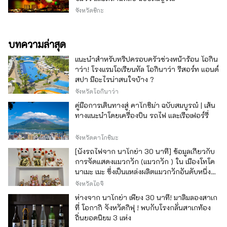
จังหวัดชิกะ
บทความล่าสุด
แนะนำสำหรับทริปครอบครัวช่วงหน้าร้อน โอกิน
าว่า! โรงแรมโอเรียนทัล โอกินาว่า รีสอร์ท แอนด์
สปา มีอะไรน่าสนใจบ้าง ?
จังหวัดโอกินาว่า
คู่มือการเดินทางสู่ คาโกชิม่า ฉบับสมบูรณ์ | เส้น
ทางแนะนำโดยเครื่องบิน รถไฟ และเรือเฟอร์รี่
จังหวัดคาโกชิมะ
[นั่งรถไฟจาก นาโกย่า 30 นาที] ข้อมูลเกี่ยวกับ
การจัดแสดงแมวกวัก (แมวกวัก ) ใน เมืองโทโค
นาเมะ เมะ ซึ่งเป็นแหล่งผลิตแมวกวักอันดับหนึ่ง
ของญี่ปุ่น
จังหวัดไอจิ
ห่างจาก นาโกย่า เพียง 30 นาที! มาลิ้มลองสาเก
ที่ โอกากิ จังหวัดกิฟุ ! พบกับโรงกลั่นสาเกท้อง
ถิ่นยอดนิยม 3 แห่ง