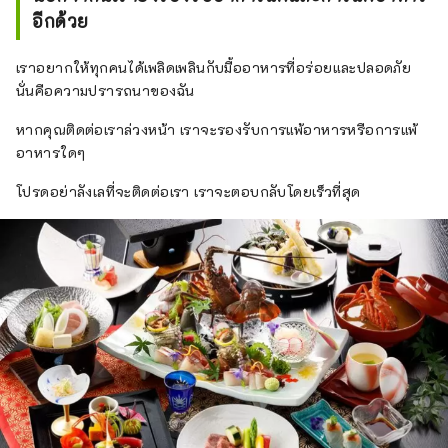
อาหารสีสันสดใสและมีชีวิตชีวาที่ใช้วัตถุดิบที่
อีกด้วย
ผลิตในท้องถิ่นและบริโภคในท้องถิ่นก็เต็มไปด้วย
เสน่ห์เช่นกัน! โรงแรมบ่อน้ำพุร้อนซึ่งยินดีต้อนรับ
เราอยากให้ทุกคนได้เพลิดเพลินกับมื้ออาหารที่อร่อยและปลอดภัย
เด็กๆ และเต็มไปด้วยกิจกรรมสนุกสนาน มักมี
นั่นคือความปรารถนาของฉัน
แขกที่มากับเด็กเล็กมาบ่อยๆ
หากคุณติดต่อเราล่วงหน้า เราจะรองรับการแพ้อาหารหรือการแพ้
อาหารใดๆ
โปรดอย่าลังเลที่จะติดต่อเรา เราจะตอบกลับโดยเร็วที่สุด