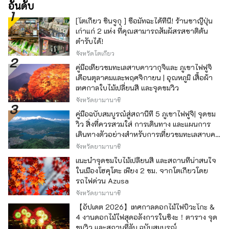
อันดับ
[โตเกียว ชินจูกุ ] ซื้อมัทฉะได้ที่นี่! ร้านชาญี่ปุ่น
เก่าแก่ 2 แห่ง ที่คุณสามารถสัมผัสรสชาติต้น
ตำรับได้!
จังหวัดโตเกียว
คู่มือเที่ยวชมทะเลสาบคาวากุจิและ ภูเขาไฟฟูจิ
เดือนตุลาคมและพฤศจิกายน | อุณหภูมิ เสื้อผ้า
เทศกาลใบไม้เปลี่ยนสี และจุดชมวิว
จังหวัดยามานาชิ
คู่มือฉบับสมบูรณ์สู่สถานีที่ 5 ภูเขาไฟฟูจิ| จุดชม
วิว สิ่งที่ควรสวมใส่ การเดินทาง และแผนการ
เดินทางตัวอย่างสำหรับการเที่ยวชมทะเลสาบคา
วากุจิ
จังหวัดยามานาชิ
แนะนำจุดชมใบไม้เปลี่ยนสี และสถานที่น่าสนใจ
ในเมืองโฮคุโตะ เพียง 2 ชม. จากโตเกียวโดย
รถไฟด่วน Azusa
จังหวัดยามานาชิ
【อัปเดต 2026】เทศกาลดอกไม้ไฟบิวะโกะ &
4 งานดอกไม้ไฟสุดอลังการในชิงะ！ตาราง จุด
ชมวิว และสถานที่ลับ ฉบับสมบูรณ์