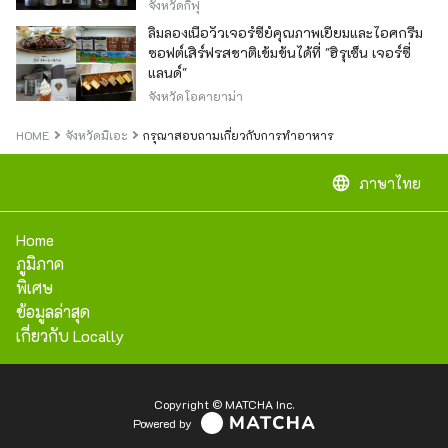
จังหวัดกิฟุ
ลิ้มลองเนื้อวัวเจอร์ซีย์คุณภาพเยี่ยมและไอศกรีม
ซอฟต์เสิร์ฟรสชาติเข้มข้นได้ที่ "ฮิรุเซ็น เจอร์ซี่
แลนด์"
จังหวัดโอคายาม่า
HOME
จังหวัดมิเอะ
กรุณาสอบถามเกี่ยวกับการทำอาหาร
language
ภาษาไทย
Home
ภูมิภาค
พิเศษ
ข้อมูลล่าสุด
เกี่ยวกับ Locally
Copyright © MATCHA Inc.
Powered by