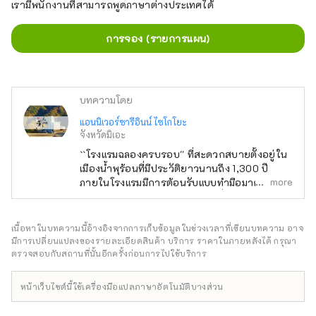
เรามีพนักงานที่สามารถพูดภาษาต่างประเทศได้
การจอง (รายการแผน)
บทความโดย
แอนนิเวอร์ซารีอินน์ ไซโกโยะ
จังหวัดมิเอะ
``โรงแรมฉลองครบรอบ'' ที่สะดวกสบายตั้งอยู่ใน
เมืองน้ำพุร้อนที่มีประวัติยาวนานถึง 1,300 ปี
more
ภายในโรงแรมมีการต้อนรับแบบทำมือมากมายที่
สร้างสรรค์โดยพนักงานรุ่นเยาว์ที่ทำงานใกล้ชิด
กับลูกค้า ตั้งอยู่ในทำเลที่สะดวก ใช้เวลาเดินทาง
โดยรถยนต์ประมาณ 60 นาทีจากตัวเมืองนาโก
เนื้อหาในบทความนี้อ้างอิงจากการเก็บข้อมูลในช่วงเวลาที่เขียนบทความ อาจ
ย่า และประมาณ 30 นาทีจากนางาชิมะรีสอร์ท
มีการเปลี่ยนแปลงของรายละเอียดสินค้า บริการ ราคาในภายหลังได้ กรุณา
ยานาบานะ โนะ ซาโตะ และซูซูกะเซอร์กิต
ตรวจสอบกับสถานที่นั้นอีกครั้งก่อนการไปใช้บริการ
อาหารสีสันสดใสและมีชีวิตชีวาที่ใช้วัตถุดิบที่ผลิต
ในท้องถิ่นและบริโภคในท้องถิ่นก็เต็มไปด้วยเสน่ห์
หน้าเว็บไซต์นี้ใช้เครื่องมือแปลภาษาอัตโนมัติบางส่วน
เช่นกัน! โรงแรมบ่อน้ำพุร้อนซึ่งยินดีต้อนรับเด็กๆ
และเต็มไปด้วยกิจกรรมสนุกสนาน มักมีแขกที่มา