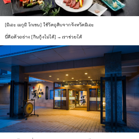
[มิเอะ เมกุมิ โกเซน] ใช้วัตถุดิบจากจังหวัดมิเอะ
นี่คือตัวอย่าง [กินกุ้งไม่ได้] → เราช่วยได้