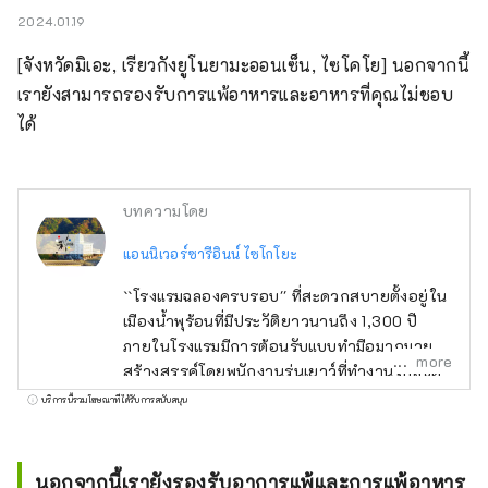
2024.01.19
[จังหวัดมิเอะ, เรียวกังยูโนยามะออนเซ็น, ไซโคโย] นอกจากนี้
เรายังสามารถรองรับการแพ้อาหารและอาหารที่คุณไม่ชอบ
ได้
บทความโดย
แอนนิเวอร์ซารีอินน์ ไซโกโยะ
``โรงแรมฉลองครบรอบ'' ที่สะดวกสบายตั้งอยู่ใน
เมืองน้ำพุร้อนที่มีประวัติยาวนานถึง 1,300 ปี
ภายในโรงแรมมีการต้อนรับแบบทำมือมากมายที่
more
สร้างสรรค์โดยพนักงานรุ่นเยาว์ที่ทำงานใกล้ชิด
กับลูกค้า ตั้งอยู่ในทำเลที่สะดวก ใช้เวลาเดินทาง
บริการนี้รวมโฆษณาที่ได้รับการสนับสนุน
โดยรถยนต์ประมาณ 60 นาทีจากตัวเมืองนาโก
ย่า และประมาณ 30 นาทีจากนางาชิมะรีสอร์ท
ยานาบานะ โนะ ซาโตะ และซูซูกะเซอร์กิต
นอกจากนี้เรายังรองรับอาการแพ้และการแพ้อาหาร