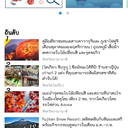
อันดับ
คู่มือเที่ยวชมทะเลสาบคาวากุจิและ ภูเขาไฟฟูจิ
เดือนตุลาคมและพฤศจิกายน | อุณหภูมิ เสื้อผ้า
เทศกาลใบไม้เปลี่ยนสี และจุดชมวิว
จังหวัดยามานาชิ
[โตเกียว ชินจูกุ ] ซื้อมัทฉะได้ที่นี่! ร้านชาญี่ปุ่น
เก่าแก่ 2 แห่ง ที่คุณสามารถสัมผัสรสชาติต้น
ตำรับได้!
จังหวัดโตเกียว
แนะนำจุดชมใบไม้เปลี่ยนสี และสถานที่น่าสนใจ
ในเมืองโฮคุโตะ เพียง 2 ชม. จากโตเกียวโดย
รถไฟด่วน Azusa
จังหวัดยามานาชิ
Fujiten Snow Resort: เพลิดเพลินกับหิมะและสกี
พร้อมกิจกรรมฤดูหนาวในเดือน ม.ค.–ก.พ.