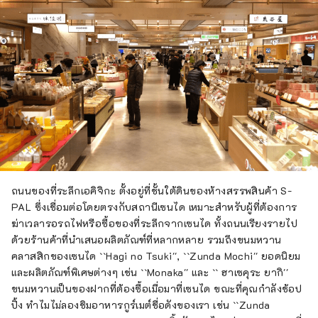
ด้านอาหารที่หลากหลาย ซึ่งแตกต่างจากสถานที่
ท่องเที่ยวทั่วไปในญี่ปุ่นอย่างสิ้นเชิง
ถนนของที่ระลึกเอคิจิกะ ตั้งอยู่ที่ชั้นใต้ดินของห้างสรรพสินค้า S-
PAL ซึ่งเชื่อมต่อโดยตรงกับสถานีเซนได เหมาะสำหรับผู้ที่ต้องการ
ฆ่าเวลารอรถไฟหรือซื้อของที่ระลึกจากเซนได ทั้งถนนเรียงรายไป
ด้วยร้านค้าที่นำเสนอผลิตภัณฑ์ที่หลากหลาย รวมถึงขนมหวาน
คลาสสิกของเซนได ``Hagi no Tsuki'', ``Zunda Mochi'' ยอดนิยม
และผลิตภัณฑ์พิเศษต่างๆ เช่น ``Monaka'' และ `` ฮาเซคุระ ยากิ''
ขนมหวานเป็นของฝากที่ต้องซื้อเมื่อมาที่เซนได ขณะที่คุณกำลังช้อป
ปิ้ง ทำไมไม่ลองชิมอาหารกูร์เมต์ชื่อดังของเรา เช่น ``Zunda