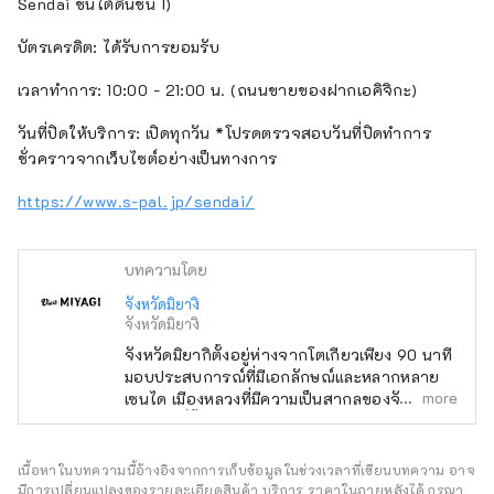
Sendai ชั้นใต้ดินชั้น 1)
บัตรเครดิต: ได้รับการยอมรับ
เวลาทำการ: 10:00 - 21:00 น. (ถนนขายของฝากเอคิจิกะ)
วันที่ปิดให้บริการ: เปิดทุกวัน *โปรดตรวจสอบวันที่ปิดทำการ
ชั่วคราวจากเว็บไซต์อย่างเป็นทางการ
https://www.s-pal.jp/sendai/
บทความโดย
จังหวัดมิยางิ
จังหวัดมิยางิ
จังหวัดมิยากิตั้งอยู่ห่างจากโตเกียวเพียง 90 นาที
มอบประสบการณ์ที่มีเอกลักษณ์และหลากหลาย
more
เซนได เมืองหลวงที่มีความเป็นสากลของจังหวัดมิ
ยากิเป็นที่ตั้งของพืชพรรณอันเขียวชอุ่มและตรอก
ซอกซอย ทะเลสาบปล่องภูเขาไฟ Zao อันเป็น
เอกลักษณ์ทางทิศตะวันตก และมัตสึชิมะซึ่งเป็นที่
เนื้อหาในบทความนี้อ้างอิงจากการเก็บข้อมูลในช่วงเวลาที่เขียนบทความ อาจ
รู้จักในฐานะหนึ่งในสามจุดชมวิวที่สวยงามที่สุด
มีการเปลี่ยนแปลงของรายละเอียดสินค้า บริการ ราคาในภายหลังได้ กรุณา