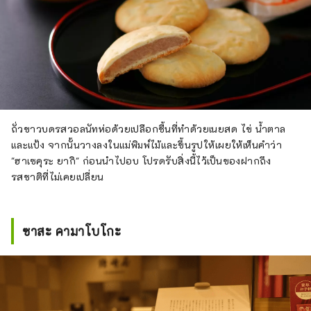
ถั่วขาวบดรสวอลนัทห่อด้วยเปลือกชื้นที่ทำด้วยเนยสด ไข่ น้ำตาล
และแป้ง จากนั้นวางลงในแม่พิมพ์ไม้และขึ้นรูปให้เผยให้เห็นคำว่า
"ฮาเซคุระ ยากิ" ก่อนนำไปอบ โปรดรับสิ่งนี้ไว้เป็นของฝากถึง
รสชาติที่ไม่เคยเปลี่ยน
ซาสะ คามาโบโกะ