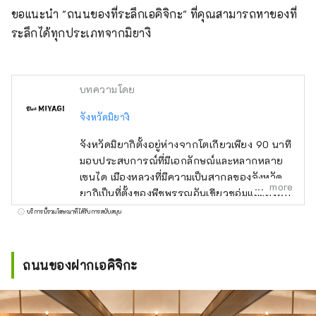
ขอแนะนำ "ถนนของที่ระลึกเอคิจิกะ" ที่คุณสามารถหาของที่
ระลึกได้ทุกประเภทจากมิยางิ
บทความโดย
จังหวัดมิยางิ
จังหวัดมิยากิตั้งอยู่ห่างจากโตเกียวเพียง 90 นาที
มอบประสบการณ์ที่มีเอกลักษณ์และหลากหลาย
เซนได เมืองหลวงที่มีความเป็นสากลของจังหวัดมิ
more
ยากิเป็นที่ตั้งของพืชพรรณอันเขียวชอุ่มและตรอก
ซอกซอย ทะเลสาบปล่องภูเขาไฟ Zao อันเป็น
บริการนี้รวมโฆษณาที่ได้รับการสนับสนุน
เอกลักษณ์ทางทิศตะวันตก และมัตสึชิมะซึ่งเป็นที่
รู้จักในฐานะหนึ่งในสามจุดชมวิวที่สวยงามที่สุด
ของญี่ปุ่นทางทิศตะวันออก จังหวัดมิยางิยัง
ถนนของฝากเอคิจิกะ
สามารถเข้าถึงจังหวัดอื่นๆ ในภูมิภาคโทโฮคุได้
เป็นอย่างดี และเป็นภูมิภาคที่กว้างใหญ่และยังไม่มี
ใครสำรวจซึ่งเต็มไปด้วยธรรมชาติและประเพณี