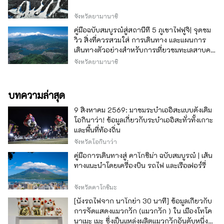
จังหวัดยามานาชิ
คู่มือฉบับสมบูรณ์สู่สถานีที่ 5 ภูเขาไฟฟูจิ| จุดชม
วิว สิ่งที่ควรสวมใส่ การเดินทาง และแผนการ
เดินทางตัวอย่างสำหรับการเที่ยวชมทะเลสาบคา
วากุจิ
จังหวัดยามานาชิ
บทความล่าสุด
9 สิงหาคม 2569: มาชมระบำเออิสะแบบดั้งเดิม
โอกินาว่า! ข้อมูลเกี่ยวกับระบำเออิสะทั่วทั้งเกาะ
และพื้นที่ท้องถิ่น
จังหวัดโอกินาว่า
คู่มือการเดินทางสู่ คาโกชิม่า ฉบับสมบูรณ์ | เส้น
ทางแนะนำโดยเครื่องบิน รถไฟ และเรือเฟอร์รี่
จังหวัดคาโกชิมะ
[นั่งรถไฟจาก นาโกย่า 30 นาที] ข้อมูลเกี่ยวกับ
การจัดแสดงแมวกวัก (แมวกวัก ) ใน เมืองโทโค
นาเมะ เมะ ซึ่งเป็นแหล่งผลิตแมวกวักอันดับหนึ่ง