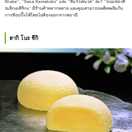
Shake'', ``Sasa Kamaboko'' และ ``ลิ้นวัวเซนได'' ล่ะ? ``ถนนของที่
ระลึกเอคิจิกะ'' มีร้านค้าหลากหลาย และคุณสามารถเพลิดเพลินกับ
การช้อปปิ้งได้โดยไม่ต้องออกจากสถานี
ฮากิ โนะ ซึกิ