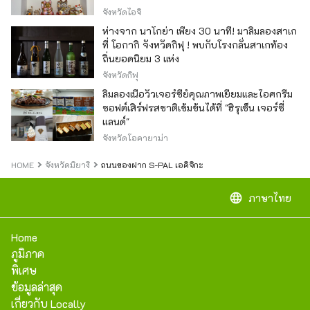
ของญี่ปุ่น
จังหวัดไอจิ
ห่างจาก นาโกย่า เพียง 30 นาที! มาลิ้มลองสาเก
ที่ โอกากิ จังหวัดกิฟุ ! พบกับโรงกลั่นสาเกท้อง
ถิ่นยอดนิยม 3 แห่ง
จังหวัดกิฟุ
ลิ้มลองเนื้อวัวเจอร์ซีย์คุณภาพเยี่ยมและไอศกรีม
ซอฟต์เสิร์ฟรสชาติเข้มข้นได้ที่ "ฮิรุเซ็น เจอร์ซี่
แลนด์"
จังหวัดโอคายาม่า
HOME
จังหวัดมิยางิ
ถนนของฝาก S-PAL เอคิจิกะ
language
ภาษาไทย
Home
ภูมิภาค
พิเศษ
ข้อมูลล่าสุด
เกี่ยวกับ Locally