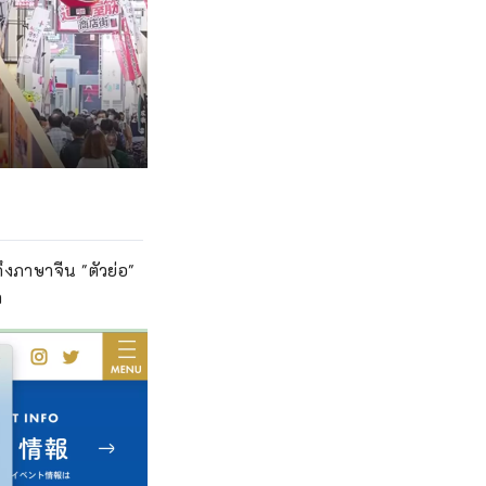
ึงภาษาจีน "ตัวย่อ"
า