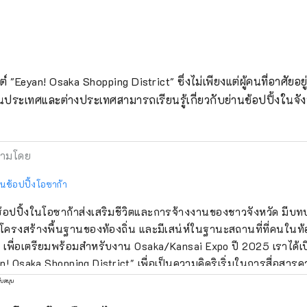
"Eeyan! Osaka Shopping District" ซึ่งไม่เพียงแต่ผู้คนที่อาศัยอยู่
้งในประเทศและต่างประเทศสามารถเรียนรู้เกี่ยวกับย่านช้อปปิ้งในจั
ามโดย
นนช้อปปิ้งโอซาก้า
อปปิ้งในโอซาก้าส่งเสริมชีวิตและการจ้างงานของชาวจังหวัด มีบ
ครงสร้างพื้นฐานของท้องถิ่น และมีเสน่ห์ในฐานะสถานที่ที่คนในท้
น เพื่อเตรียมพร้อมสำหรับงาน Osaka/Kansai Expo ปี 2025 เราได้เป
n! Osaka Shopping District" เพื่อเป็นความคิดริเริ่มในการสื่อสารค
านช็อปปิ้งและร้านค้าต่างๆ ของโอซาก้า และเปลี่ยนให้เป็นดิจิทัล “ย
ับสนุน
คราวหน้าลุย!” โปรดใช้ประโยชน์จาก "Eeyan! Osaka Shopping Distric