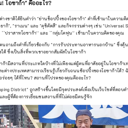
ยัน! โอซาก้า" คืออะไร?
การณ์ที่ยอดเยี่ยมกับย่านช็อปปิ้ง เช่น การค้นพบด้านใหม่ของย่านช็
ไม่เคยรู้มาก่อน
าวต่างชาติได้ยินคำว่า "ย่านช็อปปิ้งของโอซาก้า" คำที่เข้ามาในความค
ยากิ", "ราเมน" และ "คุชิคัตสึ" และกิจกรรมต่างๆ เช่น "Universal 
่น ``ปราสาทโอซาก้า'' และ ``กลุ่มโคฟุน'' เข้ามาในความคิดของคุณ
นถามถึงคำที่เกี่ยวข้องกับ "การรับประทานอาหารนอกบ้าน" ซึ่งคุ
ใต้ ซึ่งเป็นสิ่งที่พวกเขาอยากสัมผัสในโอซาก้า
้ามีสถานที่ประเภทใดบ้างที่ไม่เพียงแต่ผู้คนที่อาศัยอยู่ในโอซาก้าเท่
และต่างประเทศสามารถเรียนรู้เกี่ยวกับถนนช้อปปิ้งของโอซาก้าได้? 
ร่อยๆ ได้ที่ไหน? สถานที่โปรดของคุณคืออะไร?
ing District" ถูกสร้างขึ้นโดยมีจุดประสงค์เพื่อเป็นเว็บไซต์ที่ตอบค
ละผู้ที่ต้องการเยี่ยมชมสถานที่ที่ไม่ค่อยมีคนรู้จัก