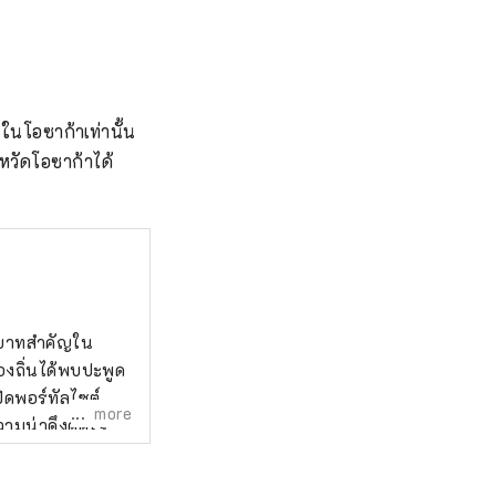
ในโอซาก้าเท่านั้น 
งหวัดโอซาก้าได้
ทบาทสำคัญใน
องถิ่นได้พบปะพูด
ิดพอร์ทัลไซต์
more
วามน่าดึงดูดใจ
่านชอปปิ้งก็มีแบบ
t" เพื่อสัมผัส