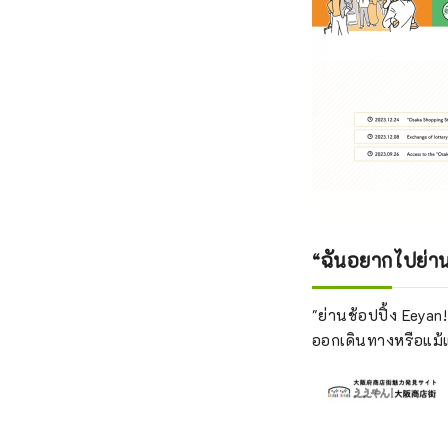
“ฉันอยากไปย่านช้
"ย่านช้อปปิ้ง Eeya
ออกเดินทางหรือแม้แ