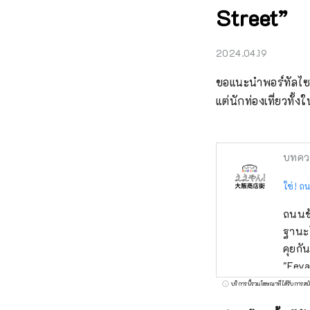
Street”
2024.04.19
ขอแนะนำพอร์ทัลไซต์ 
แต่นักท่องเที่ยวทั
บทคว
ใช่! ถ
ถนนช้
ฐานะโ
คุยกั
"Eeya
ของย่
บริการนี้รวมโฆษณาที่ได้รับการสน
นี้! 