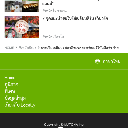
แลนด์"
จังหวัดโอคายาม่า
7 จุดแนะนำชมใบไม้เปลี่ยนสีใน เกียวโต
จังหวัดเกียวโต
HOME
จังหวัดมิเอะ
มาเปรียบเทียบรสชาติของสตรอว์เบอร์รีกันดีกว่า 🍓♬
language
ภาษาไทย
Home
ภูมิภาค
พิเศษ
ข้อมูลล่าสุด
เกี่ยวกับ Locally
Copyright © MATCHA Inc.