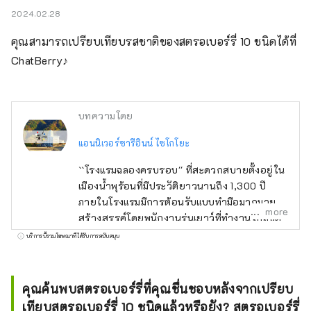
2024.02.28
คุณสามารถเปรียบเทียบรสชาติของสตรอเบอร์รี่ 10 ชนิดได้ที่ 
ChatBerry♪
บทความโดย
แอนนิเวอร์ซารีอินน์ ไซโกโยะ
``โรงแรมฉลองครบรอบ'' ที่สะดวกสบายตั้งอยู่ใน
เมืองน้ำพุร้อนที่มีประวัติยาวนานถึง 1,300 ปี
ภายในโรงแรมมีการต้อนรับแบบทำมือมากมายที่
more
สร้างสรรค์โดยพนักงานรุ่นเยาว์ที่ทำงานใกล้ชิด
กับลูกค้า ตั้งอยู่ในทำเลที่สะดวก ใช้เวลาเดินทาง
บริการนี้รวมโฆษณาที่ได้รับการสนับสนุน
โดยรถยนต์ประมาณ 60 นาทีจากตัวเมืองนาโก
ย่า และประมาณ 30 นาทีจากนางาชิมะรีสอร์ท
ยานาบานะ โนะ ซาโตะ และซูซูกะเซอร์กิต
คุณค้นพบสตรอเบอร์รี่ที่คุณชื่นชอบหลังจากเปรียบ
อาหารสีสันสดใสและมีชีวิตชีวาที่ใช้วัตถุดิบที่
เทียบสตรอเบอร์รี่ 10 ชนิดแล้วหรือยัง? สตรอเบอร์รี่