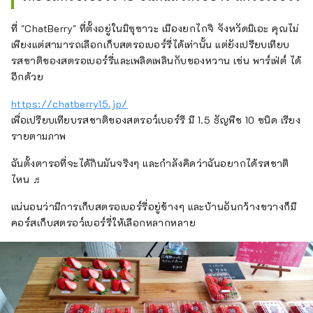
ผลิตในท้องถิ่นและบริโภคในท้องถิ่นก็เต็มไปด้วย
เสน่ห์เช่นกัน! โรงแรมบ่อน้ำพุร้อนซึ่งยินดีต้อนรับ
ที่ "ChatBerry" ที่ตั้งอยู่ในมิซุซาวะ เมืองยกไกจิ จังหวัดมิเอะ คุณไม่
เด็กๆ และเต็มไปด้วยกิจกรรมสนุกสนาน มักมี
เพียงแต่สามารถเลือกเก็บสตรอเบอร์รี่ได้เท่านั้น แต่ยังเปรียบเทียบ
แขกที่มากับเด็กเล็กมาบ่อยๆ
รสชาติของสตรอเบอร์รี่และเพลิดเพลินกับของหวาน เช่น พาร์เฟ่ต์ ได้
อีกด้วย
https://chatberry15.jp/
เพื่อเปรียบเทียบรสชาติของสตรอว์เบอร์รี มี 1.5 ธัญพืช 10 ชนิด เรียง
รายตามภาพ
ฉันตั้งตารอที่จะได้กินมันจริงๆ และกำลังคิดว่าฉันอยากได้รสชาติ
ไหน ♬
แน่นอนว่ามีการเก็บสตรอเบอร์รี่อยู่ข้างๆ และบ้านอันกว้างขวางก็มี
คอร์สเก็บสตรอว์เบอร์รี่ให้เลือกหลากหลาย