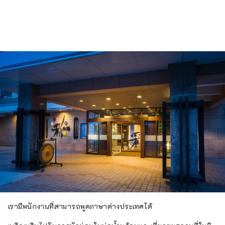
เรามีพนักงานที่สามารถพูดภาษาต่างประเทศได้