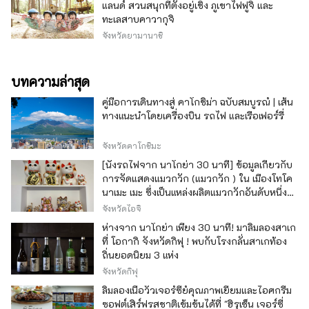
แลนด์ สวนสนุกที่ตั้งอยู่เชิง ภูเขาไฟฟูจิ และ
ทะเลสาบคาวากุจิ
จังหวัดยามานาชิ
บทความล่าสุด
คู่มือการเดินทางสู่ คาโกชิม่า ฉบับสมบูรณ์ | เส้น
ทางแนะนำโดยเครื่องบิน รถไฟ และเรือเฟอร์รี่
จังหวัดคาโกชิมะ
[นั่งรถไฟจาก นาโกย่า 30 นาที] ข้อมูลเกี่ยวกับ
การจัดแสดงแมวกวัก (แมวกวัก ) ใน เมืองโทโค
นาเมะ เมะ ซึ่งเป็นแหล่งผลิตแมวกวักอันดับหนึ่ง
ของญี่ปุ่น
จังหวัดไอจิ
ห่างจาก นาโกย่า เพียง 30 นาที! มาลิ้มลองสาเก
ที่ โอกากิ จังหวัดกิฟุ ! พบกับโรงกลั่นสาเกท้อง
ถิ่นยอดนิยม 3 แห่ง
จังหวัดกิฟุ
ลิ้มลองเนื้อวัวเจอร์ซีย์คุณภาพเยี่ยมและไอศกรีม
ซอฟต์เสิร์ฟรสชาติเข้มข้นได้ที่ "ฮิรุเซ็น เจอร์ซี่