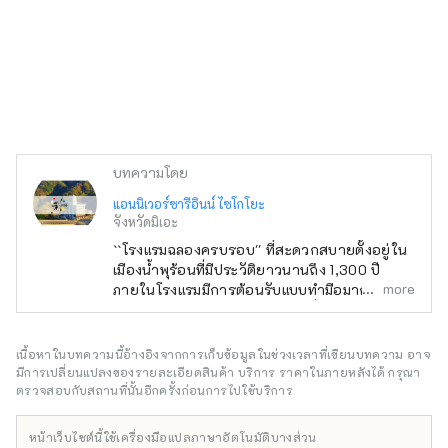
บทความโดย
แอนนิเวอร์ซารีอินน์ ไซโกโยะ
จังหวัดมิเอะ
``โรงแรมฉลองครบรอบ'' ที่สะดวกสบายตั้งอยู่ใน
เมืองน้ำพุร้อนที่มีประวัติยาวนานถึง 1,300 ปี
more
ภายในโรงแรมมีการต้อนรับแบบทำมือมากมายที่
สร้างสรรค์โดยพนักงานรุ่นเยาว์ที่ทำงานใกล้ชิด
กับลูกค้า ตั้งอยู่ในทำเลที่สะดวก ใช้เวลาเดินทาง
โดยรถยนต์ประมาณ 60 นาทีจากตัวเมืองนาโก
เนื้อหาในบทความนี้อ้างอิงจากการเก็บข้อมูลในช่วงเวลาที่เขียนบทความ อาจ
ย่า และประมาณ 30 นาทีจากนางาชิมะรีสอร์ท
มีการเปลี่ยนแปลงของรายละเอียดสินค้า บริการ ราคาในภายหลังได้ กรุณา
ยานาบานะ โนะ ซาโตะ และซูซูกะเซอร์กิต
ตรวจสอบกับสถานที่นั้นอีกครั้งก่อนการไปใช้บริการ
อาหารสีสันสดใสและมีชีวิตชีวาที่ใช้วัตถุดิบที่ผลิต
ในท้องถิ่นและบริโภคในท้องถิ่นก็เต็มไปด้วยเสน่ห์
หน้าเว็บไซต์นี้ใช้เครื่องมือแปลภาษาอัตโนมัติบางส่วน