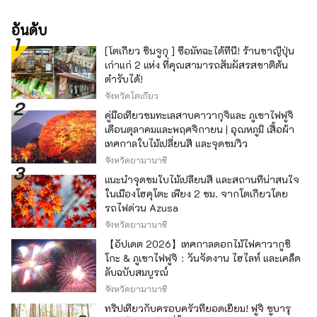
อันดับ
[โตเกียว ชินจูกุ ] ซื้อมัทฉะได้ที่นี่! ร้านชาญี่ปุ่น
เก่าแก่ 2 แห่ง ที่คุณสามารถสัมผัสรสชาติต้น
ตำรับได้!
จังหวัดโตเกียว
คู่มือเที่ยวชมทะเลสาบคาวากุจิและ ภูเขาไฟฟูจิ
เดือนตุลาคมและพฤศจิกายน | อุณหภูมิ เสื้อผ้า
เทศกาลใบไม้เปลี่ยนสี และจุดชมวิว
จังหวัดยามานาชิ
แนะนำจุดชมใบไม้เปลี่ยนสี และสถานที่น่าสนใจ
ในเมืองโฮคุโตะ เพียง 2 ชม. จากโตเกียวโดย
รถไฟด่วน Azusa
จังหวัดยามานาชิ
【อัปเดต 2026】เทศกาลดอกไม้ไฟคาวากูชิ
โกะ & ภูเขาไฟฟูจิ：วันจัดงาน ไฮไลท์ และเคล็ด
ลับฉบับสมบูรณ์
จังหวัดยามานาชิ
ทริปเที่ยวกับครอบครัวที่ยอดเยี่ยม! ฟูจิ ซูบารุ