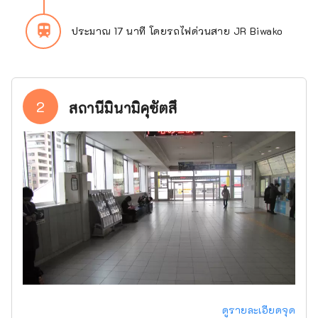
train
ประมาณ 17 นาที โดยรถไฟด่วนสาย JR Biwako
2
สถานีมินามิคุซัตสึ
ดูรายละเอียดจุด