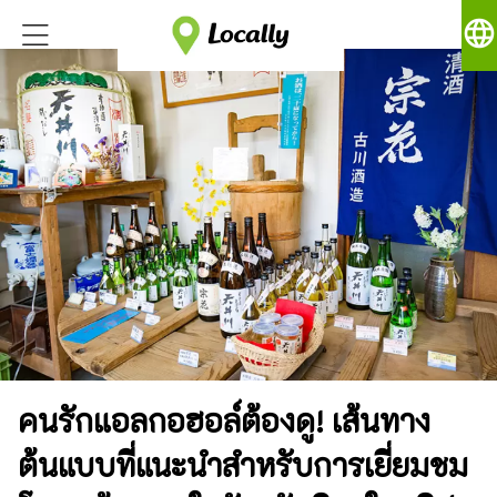
language
คนรักแอลกอฮอล์ต้องดู! เส้นทาง
ต้นแบบที่แนะนำสำหรับการเยี่ยมชม