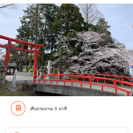
directions_bus_filled
เดินประมาณ 5 นาที