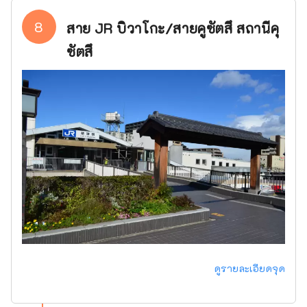
8
สาย JR บิวาโกะ/สายคูซัตสึ สถานีคุ
ซัตสึ
ดูรายละเอียดจุด