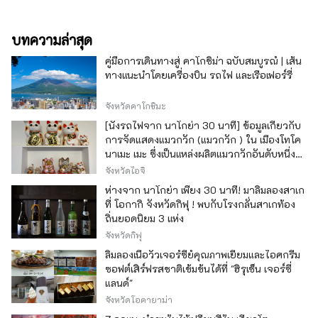
บทความล่าสุด
คู่มือการเดินทางสู่ คาโกชิม่า ฉบับสมบูรณ์ | เส้น
ทางแนะนำโดยเครื่องบิน รถไฟ และเรือเฟอร์รี่
จังหวัดคาโกชิมะ
[นั่งรถไฟจาก นาโกย่า 30 นาที] ข้อมูลเกี่ยวกับ
การจัดแสดงแมวกวัก (แมวกวัก ) ใน เมืองโทโค
นาเมะ เมะ ซึ่งเป็นแหล่งผลิตแมวกวักอันดับหนึ่ง
ของญี่ปุ่น
จังหวัดไอจิ
ห่างจาก นาโกย่า เพียง 30 นาที! มาลิ้มลองสาเก
ที่ โอกากิ จังหวัดกิฟุ ! พบกับโรงกลั่นสาเกท้อง
ถิ่นยอดนิยม 3 แห่ง
จังหวัดกิฟุ
ลิ้มลองเนื้อวัวเจอร์ซีย์คุณภาพเยี่ยมและไอศกรีม
ซอฟต์เสิร์ฟรสชาติเข้มข้นได้ที่ "ฮิรุเซ็น เจอร์ซี่
แลนด์"
จังหวัดโอคายาม่า