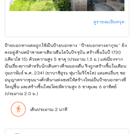
ดูรายละเอียดจุด
ป้ายบอกทางเคยถูกใช้เป็นป้ายบอกทาง ``ป้ายบอกทางยากุระ'' ยัง
คงอยู่ด้านหน้าชายคาเฮียวเซ็นโดในปัจจุบัน สร้างขึ้นในปี 1730
(เคียวโฮ 15) ด้วยความสูง 5 ชาคุ (ประมาณ 1.5 ม.) แต่เนื่องจาก
เป็นเรื่องยากสำหรับนักเดินทางที่จะมองเห็น จึงถูกสร้างขึ้นในเดือน
กุมภาพันธ์ พ.ศ. 2341 (ยาบาชิอุระ ฟุนาโมจิโซได) และคนอื่นๆ ขอ
อนุญาตจากขุนนางศักดินาแห่งเซเซ่ให้สร้างใหม่เป็นป้ายบอกทางที่
ใหญ่ขึ้น และสร้างขึ้นใหม่โดยมีความสูง 6 ชาคุและ 6 อาทิตย์
(ประมาณ 2.0 ม.)
directions_walk
เดินประมาณ 2 นาที