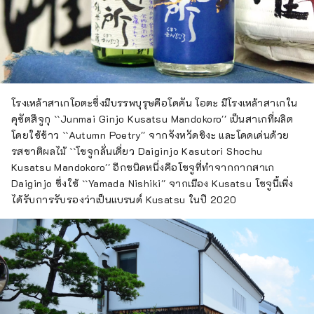
โรงเหล้าสาเกโอตะซึ่งมีบรรพบุรุษคือโดคัน โอตะ มีโรงเหล้าสาเกใน
คุซัตสึจูกุ ``Junmai Ginjo Kusatsu Mandokoro'' เป็นสาเกที่ผลิต
โดยใช้ข้าว ``Autumn Poetry'' จากจังหวัดชิงะ และโดดเด่นด้วย
รสชาติผลไม้ ``โชจูกลั่นเดี่ยว Daiginjo Kasutori Shochu
Kusatsu Mandokoro'' อีกชนิดหนึ่งคือโชจูที่ทำจากกากสาเก
Daiginjo ซึ่งใช้ ``Yamada Nishiki'' จากเมือง Kusatsu โชจูนี้เพิ่ง
ได้รับการรับรองว่าเป็นแบรนด์ Kusatsu ในปี 2020