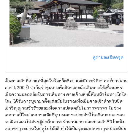
ดูรายละเอียดจุด
เป็นศาลเจ้าที่เก่าแก่ที่สุดในจังหวัดชิกะ และมีประวัติศาสตร์ยาวนาน
กว่า 1,200 ปี ว่ากันว่าขุนนางศักดินาและนักเดินทางใช้เพื่อขอพร
เพื่อความปลอดภัยในการเดินทาง ศาลเจ้าแห่งนี้หันหน้าไปทางโทไค
โดะ ได้รับการบูชามาตั้งแต่สมัยโบราณเพื่อเป็นศาลเจ้าสำหรับปัด
เป่าวิญญาณชั่วร้ายและเพื่อความปลอดภัยในการจราจร ในช่วง
เทศกาลปีใหม่ เทศกาลเซ็ตซึบุน เทศกาลประจำปีในเดือนพฤษภาคม
จะเนืองแน่นไปด้วยผู้มาสักการะจำนวนมาก และศาลเจ้าชิจิโกะซัง
ดอกซากุระบานในฤดูใบไม้ผลิ ทำให้เป็นจุดชมดอกซากุระยอดนิยม