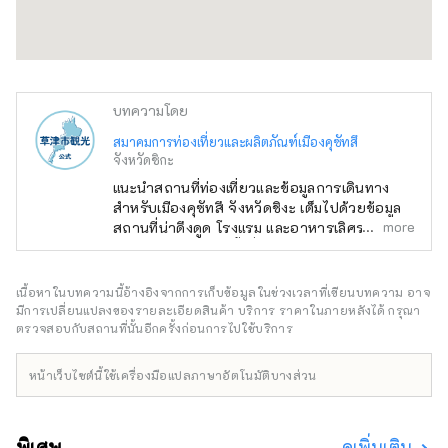
บทความโดย
สมาคมการท่องเที่ยวและผลิตภัณฑ์เมืองคุซัทสึ
จังหวัดชิกะ
แนะนำสถานที่ท่องเที่ยวและข้อมูลการเดินทาง
สำหรับเมืองคุซัทสึ จังหวัดชิงะ เต็มไปด้วยข้อมูล
more
สถานที่น่าดึงดูด โรงแรม และอาหารเลิศรส เช่น มิ
ซูโนโมริ อุทยานพืชน้ำที่เต็มไปด้วยธรรมชาติ
พิพิธภัณฑ์ทะเลสาบบิวะ ศาลเจ้าทาจิกิและศาลเจ้า
ซันไดอันเก่าแก่ คุซัตสึจูกุ ฮอนจิน และสวนโรคุฮะ
เนื้อหาในบทความนี้อ้างอิงจากการเก็บข้อมูลในช่วงเวลาที่เขียนบทความ อาจ
ที่ทั้งครอบครัว สามารถเพลิดเพลินได้
มีการเปลี่ยนแปลงของรายละเอียดสินค้า บริการ ราคาในภายหลังได้ กรุณา
ตรวจสอบกับสถานที่นั้นอีกครั้งก่อนการไปใช้บริการ
หน้าเว็บไซต์นี้ใช้เครื่องมือแปลภาษาอัตโนมัติบางส่วน
พิเศษ
ดูเพิ่มเติม