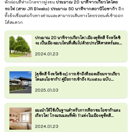
พักผ่อนที่ห่างไกลจากฝูงชน
ประมาณ 20 นาทีจากเกียวโตโดย
รถไฟ (สาย JR Biwako) ประมาณ 50 นาทีจากสถานีโอซาก้า
อีก
ทั้งยังเชื่อมต่อกับทางด่วนและสามารถเดินทางโดยรถยนต์เข้าออก
ได้สะดวก
ประมาณ 20 นาทีจากเกียวโต! เมืองคุซัทสึ จังหวัดชิ
งะ เป็นเมืองแบบไหนที่เต็มไปด้วยประวัติศาสตร์และ
ธรรมชาติ?
2024.01.23
[คุซัทสึ จังหวัดชิงะ] การเข้าถึงที่ยอดเยี่ยมจากเกียว
โตและโอซาก้า! คู่มือการเข้าถึง Kusatsu ฉบับ
สมบูรณ์
2025.01.03
แนะนำให้ใช้เป็นฐานสำหรับการเที่ยวชมโอซาก้าและ
เกียวโต! โรงแรมและที่พัก 11 แห่งในเมืองคุซัทสึ
จังหวัดชิงะ
2024.01.23