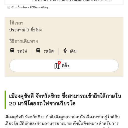
พิพิธภัณฑ์ทะเลสาบบิวะ ศาลเจ้าทาจิกิและศาล
บริการนี้รวมโฆษณาที่ได้รับการสนับสนุน
เจ้าซันไดอันเก่าแก่ คุซัตสึจูกุ ฮอนจิน และสวนโร
คุฮะที่ทั้งครอบครัว สามารถเพลิดเพลินได้
ใช้เวลา
ประมาณ 3 ชั่วโมง
วิธีการเดินทาง
｜
｜
train
directions_bus_filled
directions_walk
รถไฟ
รสบัส
เดิน
ที่ตั้ง
เมืองคุซัทสึ จังหวัดชิกะ ซึ่งสามารถเข้าถึงได้ภายใน
20 นาทีโดยรถไฟจากเกียวโต
เมืองคุซัทสึ จังหวัดชิงะ กำลังดึงดูดความสนใจเนื่องจากอยู่ใกล้กับ
เกียวโต มีที่พักและร้านอาหารมากมาย ดังนั้นจึงเหมาะสำหรับการ