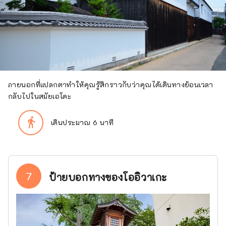
ภายนอกที่แปลกตาทำให้คุณรู้สึกราวกับว่าคุณได้เดินทางย้อนเวลา
กลับไปในสมัยเอโดะ
directions_walk
เดินประมาณ 6 นาที
7
ป้ายบอกทางของโออิวาเกะ