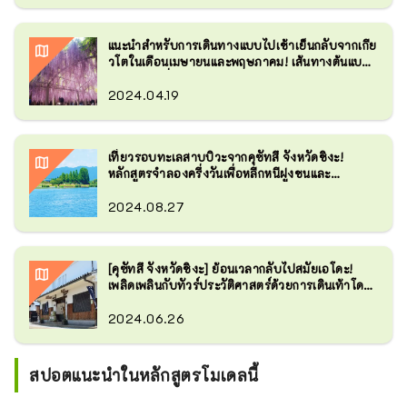
แนะนำสำหรับการเดินทางแบบไปเช้าเย็นกลับจากเกีย
วโตในเดือนเมษายนและพฤษภาคม! เส้นทางต้นแบบ
มาตรฐานเยี่ยมชมจุดชมดอกวิสทีเรียอันโด่งดัง
2024.04.19
เที่ยวรอบทะเลสาบบิวะจากคุซัทสึ จังหวัดชิงะ!
หลักสูตรจำลองครึ่งวันเพื่อหลีกหนีฝูงชนและ
เพลิดเพลินกับธรรมชาติ
2024.08.27
[คุซัทสึ จังหวัดชิงะ] ย้อนเวลากลับไปสมัยเอโดะ!
เพลิดเพลินกับทัวร์ประวัติศาสตร์ด้วยการเดินเท้าโดย
ไม่มีผู้คนพลุกพล่าน
2024.06.26
สปอตแนะนำในหลักสูตรโมเดลนี้