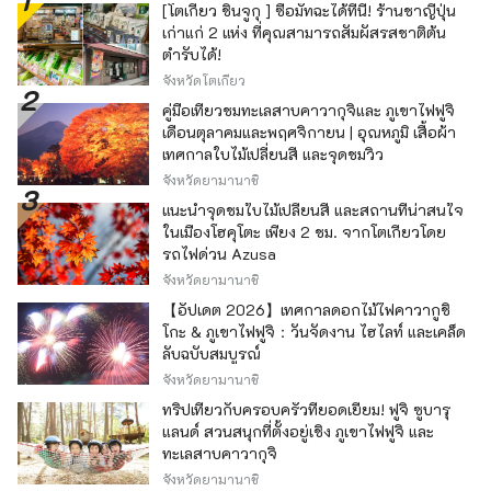
[โตเกียว ชินจูกุ ] ซื้อมัทฉะได้ที่นี่! ร้านชาญี่ปุ่น
เก่าแก่ 2 แห่ง ที่คุณสามารถสัมผัสรสชาติต้น
ตำรับได้!
จังหวัดโตเกียว
คู่มือเที่ยวชมทะเลสาบคาวากุจิและ ภูเขาไฟฟูจิ
เดือนตุลาคมและพฤศจิกายน | อุณหภูมิ เสื้อผ้า
เทศกาลใบไม้เปลี่ยนสี และจุดชมวิว
จังหวัดยามานาชิ
แนะนำจุดชมใบไม้เปลี่ยนสี และสถานที่น่าสนใจ
ในเมืองโฮคุโตะ เพียง 2 ชม. จากโตเกียวโดย
รถไฟด่วน Azusa
จังหวัดยามานาชิ
【อัปเดต 2026】เทศกาลดอกไม้ไฟคาวากูชิ
โกะ & ภูเขาไฟฟูจิ：วันจัดงาน ไฮไลท์ และเคล็ด
ลับฉบับสมบูรณ์
จังหวัดยามานาชิ
ทริปเที่ยวกับครอบครัวที่ยอดเยี่ยม! ฟูจิ ซูบารุ
แลนด์ สวนสนุกที่ตั้งอยู่เชิง ภูเขาไฟฟูจิ และ
ทะเลสาบคาวากุจิ
จังหวัดยามานาชิ