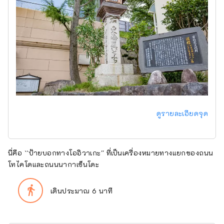
ดูรายละเอียดจุด
นี่คือ ``ป้ายบอกทางโออิวาเกะ'' ที่เป็นเครื่องหมายทางแยกของถนน
โทไคโดและถนนนากาเซ็นโดะ
directions_walk
เดินประมาณ 6 นาที