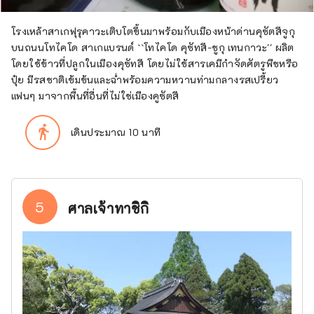
โรงเหล้าสาเกฟุรุคาวะเติบโตขึ้นมาพร้อมกับเมืองหน้าด่านคุซัตสึจูกุ
บนถนนโทไคโด สาเกแบรนด์ ``โทไคโด คุซัทสึ-ชูกุ เทนกาวะ'' ผลิต
โดยใช้ข้าวที่ปลูกในเมืองคุซัทสึ โดยไม่ใช้สารเคมีกำจัดศัตรูพืชหรือ
ปุ๋ย มีรสชาติเข้มข้นและฉ่ำพร้อมความหวานท่ามกลางรสเปรี้ยว
แฟนๆ มาจากพื้นที่อื่นที่ไม่ใช่เมืองคูซัตสึ
directions_walk
เดินประมาณ 10 นาที
5
ศาลเจ้าทาชิกิ