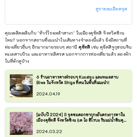
ดูรายละเอียดจุด
คุณเพลิดเพลินกับ "ทัวร์โรงเหล้าสาเก" ในเมืองคุซัทสึ จังหวัดชิกะ
ไหม? นอกจากสถานที่แนะนำในเส้นทางจำลองนี้แล้ว ยังมีสถานที่
ท่องเที่ยวอื่นๆ อีกมากมายรอบๆ สถานี
คุซัทสึ
เช่น คุซัตสึจูกุฮอนจิน
ทะเลสาบบิวะ และอาหารเลิศรส นอกจากการท่องเที่ยวแล้ว ลองพัก
ในที่พักดูบ้าง
6 ร้านอาหารคาเฟ่รอบๆ Kusatsu และทะเลสาบ
Biwa ในจังหวัด Shiga ที่คนในพื้นที่แนะนำ!
2024.04.19
[ฉบับปี 2024] 5 จุดชมดอกซากุระอันตระการตาใน
เมืองคุซัทสึ จังหวัดชิงะ (เด ไอ ฮิโรบะ ริมแม่น้ำชินคุ
ซัทสึ ศาลเจ้าทาจิกิ ฯลฯ)
2024.03.22