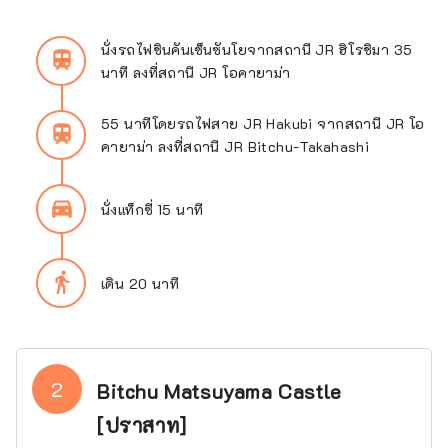
นั่งรถไฟชินคันเซ็นซันโยจากสถานี JR ฮิโรชิมา 35
train
นาที ลงที่สถานี JR โอคายาม่า
55 นาทีโดยรถไฟสาย JR Hakubi จากสถานี JR โอ
train
คายาม่า ลงที่สถานี JR Bitchu-Takahashi
directions_car_filled
นั่งแท็กซี่ 15 นาที
directions_walk
เดิน 20 นาที
2
Bitchu Matsuyama Castle
[ปราสาท]