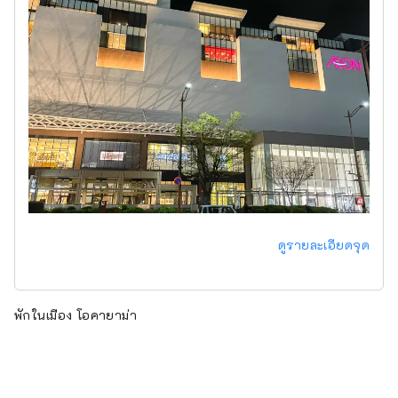
ดูรายละเอียดจุด
พักในเมือง โอคายาม่า