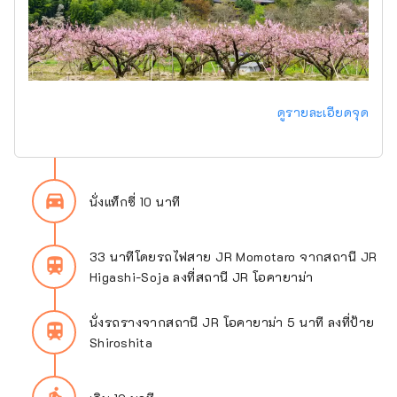
ดูรายละเอียดจุด
directions_car_filled
นั่งแท็กซี่ 10 นาที
33 นาทีโดยรถไฟสาย JR Momotaro จากสถานี JR
train
Higashi-Soja ลงที่สถานี JR โอคายาม่า
นั่งรถรางจากสถานี JR โอคายาม่า 5 นาที ลงที่ป้าย
train
Shiroshita