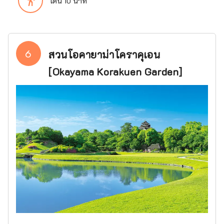
directions_walk
เดิน 10 นาที
6
สวนโอคายาม่าโคราคุเอน
[Okayama Korakuen Garden]