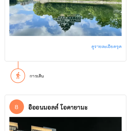
ดูรายละเอียดจุด
directions_walk
การเดิน
8
อิออนมอลล์ โอคายามะ