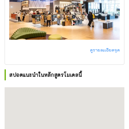
ดูรายละเอียดจุด
สปอตแนะนำในหลักสูตรโมเดลนี้