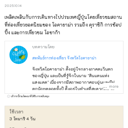
2025.10.14
เพลิดเพลินกับการเดินทางไปประเทศญี่ปุ่นโดยเที่ยวชมสถาน
ที่ท่องเที่ยวยอดนิยมของ โอคายาม่า รวมถึง คุราชิกิ การช้อป
ปิ้ง และการเที่ยวชม โอซาก้า
บทความโดย
สหพันธ์การท่องเที่ยว จังหวัดโอคายาม่า
จังหวัดโอคายาม่า ตั้งอยู่ใจกลางภาคตะวันตก
ของญี่ปุ่น และเป็นที่รู้จักในนาม "ดินแดนแห่ง
แสงแดด" เนื่องจากมีสภาพอากาศอบอุ่นและมีฝน
more
ตกน้อยตลอดทั้งปี ตั้งอยู่ในทำเลที่สะดวกสบาย
ระหว่างสถานที่ท่องเที่ยวชื่อดังอย่าง เกียวโต โอ
บริการนี้รวมโฆษณาที่ได้รับการสนับสนุน
ซาก้า และ ฮิโรชิมา! นอกจากนี้ยังเป็นประตูสู่
ชิโกกุผ่าน เซโตะ อีกด้วย โอคายามะยังเป็นที่รู้จัก
ใช้เวลา
ในชื่อ "โอคายาม่า ผลไม้" และผลไม้ที่ได้รับ
3 โทมาริ 4 วัน
แสงแดดในสภาพอากาศอบอุ่นของ เซโตอุจิ จะมี