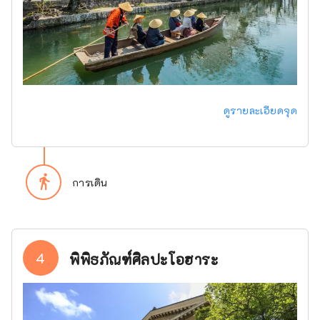
ดูรายละเอียดจุด
directions_walk
การเดิน
4
พิพิธภัณฑ์ศิลปะโอฮาระ