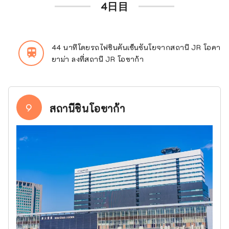
4日目
44 นาทีโดยรถไฟชินคันเซ็นซันโยจากสถานี JR โอคา
train
ยาม่า ลงที่สถานี JR โอซาก้า
9
สถานีชินโอซาก้า