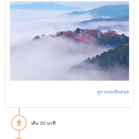
ดูรายละเอียดจุด
directions_walk
เดิน 20 นาที