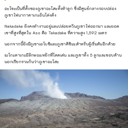
อะโซะเป็นที่ตั้งของภูเขาอะโสะทั้งห้าลูก ซึ่งมีศูนย์กลางรอบปล่อง
ภูเขาไฟนากาดาเกะอันโด่งดัง
Nakadake ยังคงทำงานอยู่และปล่อยควันภูเขาไฟออกมา และยอด
เขาที่สูงที่สุดใน Aso คือ Takadake ที่ความสูง 1,592 เมตร
นอกจากนี้ยังมีภูเขาเอโบชิและภูเขาคิชิมะสำหรับผู้เริ่มต้นอีกด้วย
เนโกะดาเกะมีลักษณะหยักที่โดดเด่น และภูเขาทั้ง 5 ลูกและขอบด้าน
นอกเรียกรวมกันว่าภูเขาอะโสะ