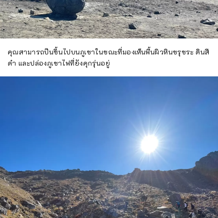
คุณสามารถปีนขึ้นไปบนภูเขาในขณะที่มองเห็นพื้นผิวหินขรุขระ ดินสี
ดำ และปล่องภูเขาไฟที่ยังคุกรุ่นอยู่