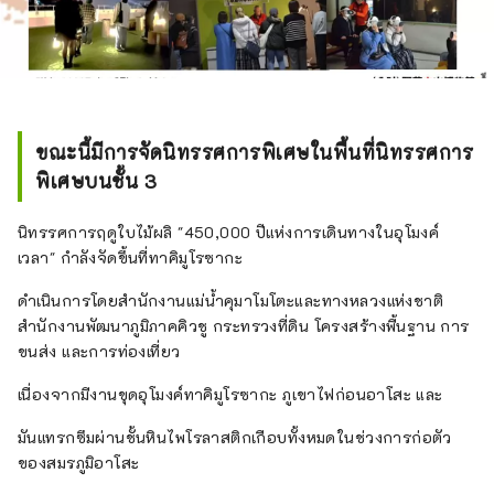
ขณะนี้มีการจัดนิทรรศการพิเศษในพื้นที่นิทรรศการ
พิเศษบนชั้น 3
นิทรรศการฤดูใบไม้ผลิ "450,000 ปีแห่งการเดินทางในอุโมงค์
เวลา" กำลังจัดขึ้นที่ทาคิมูโรซากะ
ดำเนินการโดยสำนักงานแม่น้ำคุมาโมโตะและทางหลวงแห่งชาติ
สำนักงานพัฒนาภูมิภาคคิวชู กระทรวงที่ดิน โครงสร้างพื้นฐาน การ
ขนส่ง และการท่องเที่ยว
เนื่องจากมีงานขุดอุโมงค์ทาคิมูโรซากะ ภูเขาไฟก่อนอาโสะ และ
มันแทรกซึมผ่านชั้นหินไพโรลาสติกเกือบทั้งหมดในช่วงการก่อตัว
ของสมรภูมิอาโสะ