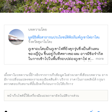
บทความโดย
มูลนิธิเพื่อสาธารณประโยชน์พิพิธภัณฑ์ภูเขาไฟอาโสะ
จังหวัดคุมาโมโตะ
ภูเขาอะโสะเป็นภูเขาไฟที่ยังคุกรุ่นซึ่งเป็นตัวแทน
ของญี่ปุ่น ขึ้นอยู่กับทิศทางของลม อาจมีข้อจำกัด
more
ในการเข้าไปในพื้นที่รอบปล่องภูเขาไฟ หรืออาจ
ไม่สามารถเที่ยวชมปล่องภูเขาไฟได้ ทั้งนี้ขึ้นอยู่กับ
สภาพอากาศ แต่พิพิธภัณฑ์ของเรามีกล้องสองตัว
ติดตั้งอยู่ที่ผนังปล่องภูเขาไฟ Nakadake และปล่อง
เนื้อหาในบทความนี้อ้างอิงจากการเก็บข้อมูลในช่วงเวลาที่เขียนบทความ อาจ
ภูเขาไฟ หน้าจอกว้างที่ให้คุณสังเกตสถานการณ์
มีการเปลี่ยนแปลงของรายละเอียดสินค้า บริการ ราคาในภายหลังได้ กรุณา
ปล่องภูเขาไฟได้แบบเรียลไทม์ นั่นก็คือ คุณยัง
ตรวจสอบกับสถานที่นั้นอีกครั้งก่อนการไปใช้บริการ
สามารถฟังเสียงของปล่องภูเขาไฟได้ในเวลา
เดียวกัน ดังนั้นคุณจึงสามารถเพลิดเพลินไปกับ
หน้าเว็บไซต์นี้ใช้เครื่องมือแปลภาษาอัตโนมัติบางส่วน
ทัวร์ปล่องภูเขาไฟที่ดื่มด่ำได้ นอกจากนี้
นิทรรศการถาวรของพิพิธภัณฑ์ยังรวมถึงการจัด
แสดงเกี่ยวกับแหล่งกำเนิด ภูมิประเทศ และ