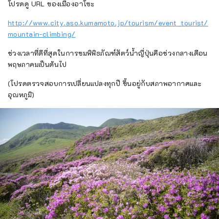
โปรดดู URL ของเมืองอาโซะ
http://www.city.aso.kumamoto.jp/tourism/event_tourist/
mountain-climbing/
ช่วงเวลาที่ดีที่สุดในการชมพิพิธภัณฑ์สัตว์น้ำญี่ปุ่นคือช่วงกลางเดือน
พฤษภาคมเป็นต้นไป
(โปรดตรวจสอบการเปลี่ยนแปลงทุกปี ขึ้นอยู่กับสภาพอากาศและ
อุณหภูมิ)