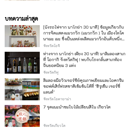
บทความล่าสุด
[นั่งรถไฟจาก นาโกย่า 30 นาที] ข้อมูลเกี่ยวกับ
การจัดแสดงแมวกวัก (แมวกวัก ) ใน เมืองโทโค
นาเมะ เมะ ซึ่งเป็นแหล่งผลิตแมวกวักอันดับหนึ่ง
ของญี่ปุ่น
จังหวัดไอจิ
ห่างจาก นาโกย่า เพียง 30 นาที! มาลิ้มลองสาเก
ที่ โอกากิ จังหวัดกิฟุ ! พบกับโรงกลั่นสาเกท้อง
ถิ่นยอดนิยม 3 แห่ง
จังหวัดกิฟุ
ลิ้มลองเนื้อวัวเจอร์ซีย์คุณภาพเยี่ยมและไอศกรีม
ซอฟต์เสิร์ฟรสชาติเข้มข้นได้ที่ "ฮิรุเซ็น เจอร์ซี่
แลนด์"
จังหวัดโอคายาม่า
7 จุดแนะนำชมใบไม้เปลี่ยนสีใน เกียวโต
จังหวัดเกียวโต