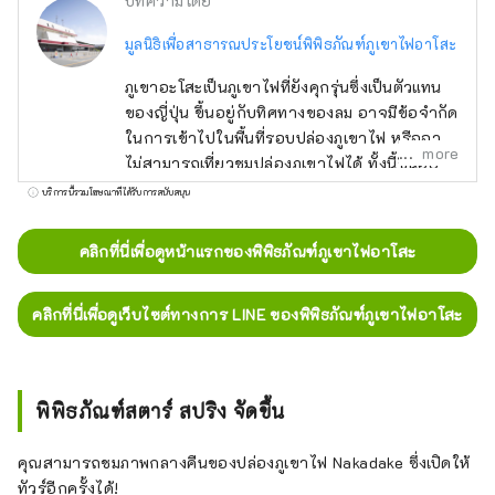
บทความโดย
มูลนิธิเพื่อสาธารณประโยชน์พิพิธภัณฑ์ภูเขาไฟอาโสะ
ภูเขาอะโสะเป็นภูเขาไฟที่ยังคุกรุ่นซึ่งเป็นตัวแทน
ของญี่ปุ่น ขึ้นอยู่กับทิศทางของลม อาจมีข้อจำกัด
ในการเข้าไปในพื้นที่รอบปล่องภูเขาไฟ หรืออาจ
more
ไม่สามารถเที่ยวชมปล่องภูเขาไฟได้ ทั้งนี้ขึ้นอยู่
กับสภาพอากาศ แต่พิพิธภัณฑ์ของเรามีกล้องสอง
บริการนี้รวมโฆษณาที่ได้รับการสนับสนุน
ตัวติดตั้งอยู่ที่ผนังปล่องภูเขาไฟ Nakadake และ
ปล่องภูเขาไฟ หน้าจอกว้างที่ให้คุณสังเกต
คลิกที่นี่เพื่อดูหน้าแรกของพิพิธภัณฑ์ภูเขาไฟอาโสะ
สถานการณ์ปล่องภูเขาไฟได้แบบเรียลไทม์ นั่นก็
คือ คุณยังสามารถฟังเสียงของปล่องภูเขาไฟได้
คลิกที่นี่เพื่อดูเว็บไซต์ทางการ LINE ของพิพิธภัณฑ์ภูเขาไฟอาโสะ
ในเวลาเดียวกัน ดังนั้นคุณจึงสามารถเพลิดเพลิน
ไปกับทัวร์ปล่องภูเขาไฟที่ดื่มด่ำได้ นอกจากนี้
นิทรรศการถาวรของพิพิธภัณฑ์ยังรวมถึงการจัด
แสดงเกี่ยวกับแหล่งกำเนิด ภูมิประเทศ และ
พิพิธภัณฑ์สตาร์ สปริง จัดขึ้น
ธรณีวิทยาของภูเขาไฟอาโสะ ภูเขาไฟในญี่ปุ่น
และทั่วโลก กิจกรรมภูเขาไฟที่ภูเขานากาดาเกะ
คุณสามารถชมภาพกลางคืนของปล่องภูเขาไฟ Nakadake ซึ่งเปิดให้
ความสัมพันธ์ระหว่างทุ่งหญ้ากับผู้คน พืชและสัตว์
ทัวร์อีกครั้งได้!
และอื่นๆ อีกมากมาย คุณสามารถชมภาพยนตร์