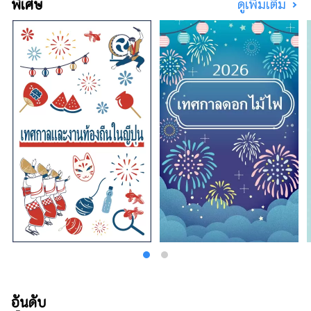
พิเศษ
ดูเพิ่มเติม
ธรณีวิทยาของภูเขาไฟอาโสะ ภูเขาไฟในญี่ปุ่น
และทั่วโลก กิจกรรมภูเขาไฟที่ภูเขานากาดาเกะ
ความสัมพันธ์ระหว่างทุ่งหญ้ากับผู้คน พืชและสัตว์
และอื่นๆ อีกมากมาย คุณสามารถชมภาพยนตร์
เกี่ยวกับชีวิตของผู้คนได้
อันดับ