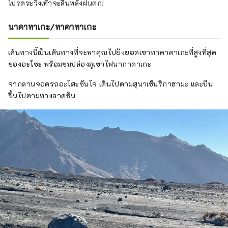
โปรดระวังเท้าจะลื่นหลังฝนตก!
นาคาทาเกะ/ทาคาทาเกะ
เส้นทางนี้เป็นเส้นทางที่จะพาคุณไปยังยอดเขาทาคาดาเกะที่สูงที่สุด
ของอะโซะ พร้อมชมปล่องภูเขาไฟนากาดาเกะ
จากลานจอดรถอะโสะซันโจ เดินไปตามสุนาเซ็นริกาฮามะ และปีน
ขึ้นไปตามทางลาดชัน