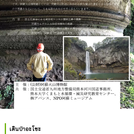
เดินป่าอะโซะ