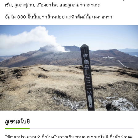
เซ็น, ภูเขาฟุเกน, เมืองอาโซะ และภูเขานากาดาเกะ
บันได 800 ขั้นนั้นยากสักหน่อย แต่ทิวทัศน์นั้นงดงามมาก!
ภูเขาเอโบชิ
ใช้เวลาประมาณ 2 ชั่วโมงในการเดินรอบๆ ภูเขาเอโบชิ ซึ่งตัดผ่านคุ