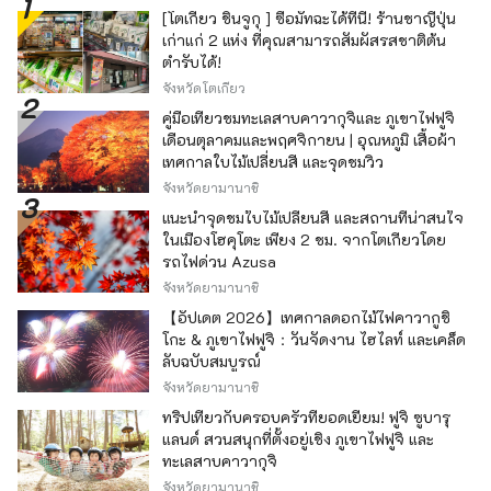
[โตเกียว ชินจูกุ ] ซื้อมัทฉะได้ที่นี่! ร้านชาญี่ปุ่น
เก่าแก่ 2 แห่ง ที่คุณสามารถสัมผัสรสชาติต้น
ตำรับได้!
จังหวัดโตเกียว
คู่มือเที่ยวชมทะเลสาบคาวากุจิและ ภูเขาไฟฟูจิ
เดือนตุลาคมและพฤศจิกายน | อุณหภูมิ เสื้อผ้า
เทศกาลใบไม้เปลี่ยนสี และจุดชมวิว
จังหวัดยามานาชิ
แนะนำจุดชมใบไม้เปลี่ยนสี และสถานที่น่าสนใจ
ในเมืองโฮคุโตะ เพียง 2 ชม. จากโตเกียวโดย
รถไฟด่วน Azusa
จังหวัดยามานาชิ
【อัปเดต 2026】เทศกาลดอกไม้ไฟคาวากูชิ
โกะ & ภูเขาไฟฟูจิ：วันจัดงาน ไฮไลท์ และเคล็ด
ลับฉบับสมบูรณ์
จังหวัดยามานาชิ
ทริปเที่ยวกับครอบครัวที่ยอดเยี่ยม! ฟูจิ ซูบารุ
แลนด์ สวนสนุกที่ตั้งอยู่เชิง ภูเขาไฟฟูจิ และ
ทะเลสาบคาวากุจิ
จังหวัดยามานาชิ