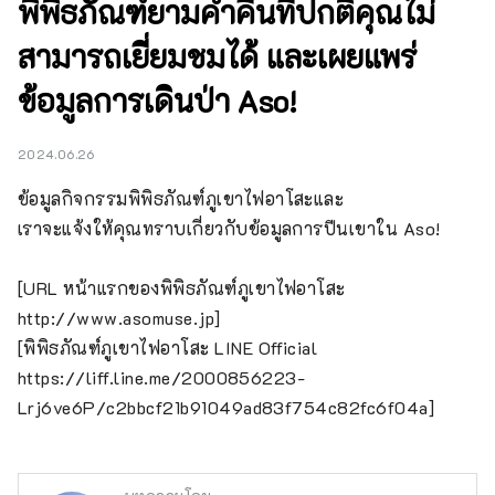
พิพิธภัณฑ์ยามค่ำคืนที่ปกติคุณไม่
สามารถเยี่ยมชมได้ และเผยแพร่
ข้อมูลการเดินป่า Aso!
2024.06.26
ข้อมูลกิจกรรมพิพิธภัณฑ์ภูเขาไฟอาโสะและ

เราจะแจ้งให้คุณทราบเกี่ยวกับข้อมูลการปีนเขาใน Aso!

[URL หน้าแรกของพิพิธภัณฑ์ภูเขาไฟอาโสะ 
http://www.asomuse.jp]

[พิพิธภัณฑ์ภูเขาไฟอาโสะ LINE Official 
https://liff.line.me/2000856223-
Lrj6ve6P/c2bbcf21b91049ad83f754c82fc6f04a]