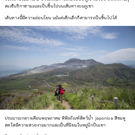
สะเซ็นริกาฮามะและปีนขึ้นไปบนเส้นทางบนภูเขา
เส้นทางนี้มีความอ่อนโยน แม้แต่เด็กเล็กก็สามารถปีนขึ้นไปได้
ประมาณกลางเดือนพฤษภาคม พิพิธภัณฑ์สัตว์น้ำ japonica สีชมพู
สดใสมีความสวยงามมากและเป็นที่นิยมในหมู่นักปีนเขา