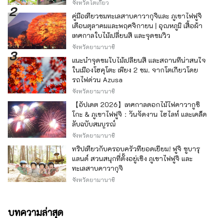
จังหวัดโตเกียว
คู่มือเที่ยวชมทะเลสาบคาวากุจิและ ภูเขาไฟฟูจิ
เดือนตุลาคมและพฤศจิกายน | อุณหภูมิ เสื้อผ้า
เทศกาลใบไม้เปลี่ยนสี และจุดชมวิว
จังหวัดยามานาชิ
แนะนำจุดชมใบไม้เปลี่ยนสี และสถานที่น่าสนใจ
ในเมืองโฮคุโตะ เพียง 2 ชม. จากโตเกียวโดย
รถไฟด่วน Azusa
จังหวัดยามานาชิ
【อัปเดต 2026】เทศกาลดอกไม้ไฟคาวากูชิ
โกะ & ภูเขาไฟฟูจิ：วันจัดงาน ไฮไลท์ และเคล็ด
ลับฉบับสมบูรณ์
จังหวัดยามานาชิ
ทริปเที่ยวกับครอบครัวที่ยอดเยี่ยม! ฟูจิ ซูบารุ
แลนด์ สวนสนุกที่ตั้งอยู่เชิง ภูเขาไฟฟูจิ และ
ทะเลสาบคาวากุจิ
จังหวัดยามานาชิ
บทความล่าสุด