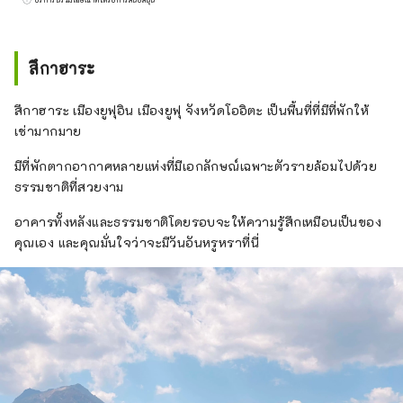
พ.ศ. 2566 ได้มีการจัดระเบียบใหม่และเปลี่ยนชื่อ
เป็น General Incorporated Association
"Inbound National Promotion Council" และ
สึกาฮาระ
มุ่งเน้นไปที่ 4 ประเด็นในอุตสาหกรรมการท่อง
เที่ยว ได้แก่ "การพัฒนาทรัพยากรมนุษย์ด้านการ
สึกาฮาระ เมืองยูฟุอิน เมืองยูฟุ จังหวัดโออิตะ เป็นพื้นที่ที่มีที่พักให้
ท่องเที่ยว" "การค้นพบวัสดุการท่องเที่ยวและการ
เช่ามากมาย
รวบรวมข้อมูล" และ " การเผยแพร่ข้อมูลและการ
ส่งเสริม" เพื่อแก้ปัญหา "การปรับปรุงสภาพ
มีที่พักตากอากาศหลายแห่งที่มีเอกลักษณ์เฉพาะตัวรายล้อมไปด้วย
แวดล้อมการรับ" เรากำลังพัฒนาโครงการต่างๆ
ธรรมชาติที่สวยงาม
ทั่วประเทศตามมาตรการเฉพาะ
อาคารทั้งหลังและธรรมชาติโดยรอบจะให้ความรู้สึกเหมือนเป็นของ
คุณเอง และคุณมั่นใจว่าจะมีวันอันหรูหราที่นี่