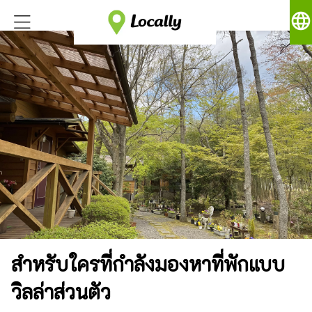
language
สำหรับใครที่กำลังมองหาที่พักแบบ
วิลล่าส่วนตัว