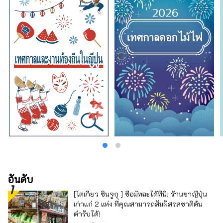
อันดับ
[โตเกียว ชินจูกุ ] ซื้อมัทฉะได้ที่นี่! ร้านชาญี่ปุ่น
เก่าแก่ 2 แห่ง ที่คุณสามารถสัมผัสรสชาติต้น
ตำรับได้!