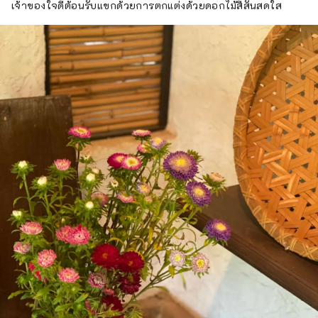
เจ้าของใจดีต้อนรับแขกด้วยการตกแต่งด้วยดอกไม้สีสันสดใส