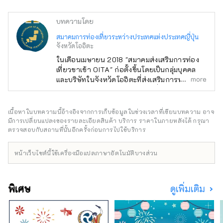
ส่วนตัว ห้องสุขา เครื่องปรับอากาศ Wi-
Fi ฟรี และชานไม้

บทความโดย
ให้คุณได้ใช้เวลาอย่างสะดวกสบายกับสิ่ง
อำนวยความสะดวกที่ครบครัน

สมาคมการท่องเที่ยวระหว่างประเทศแห่งประเทศญี่ปุ่น
จังหวัดโออิตะ
คุณยังสามารถเพลิดเพลินกับบาร์บีคิวบน
ระเบียงในฤดูร้อนและหม้อไฟในห้องใน
ในเดือนเมษายน 2018 "สมาคมส่งเสริมการท่อง
เที่ยวขาเข้า OITA" ก่อตั้งขึ้นโดยเป็นกลุ่มบุคคล
ฤดูหนาว

more
และบริษัทในจังหวัดโออิตะที่ส่งเสริมการท่องเที่ยว
กรุณาเพลิดเพลินกับการเที่ยวชม Yufuin 
ขาเข้า (การเดินทางโดยนักท่องเที่ยวชาวต่างชาติ
ด้วยแผนที่คุณชื่นชอบ! !
ที่มาเยือนญี่ปุ่น) ต่อมาในเดือนกรกฎาคม พ.ศ.
2566 ได้มีการจัดระเบียบใหม่และเปลี่ยนชื่อเป็น
เนื้อหาในบทความนี้อ้างอิงจากการเก็บข้อมูลในช่วงเวลาที่เขียนบทความ อาจ
General Incorporated Association "Inbound
มีการเปลี่ยนแปลงของรายละเอียดสินค้า บริการ ราคาในภายหลังได้ กรุณา
National Promotion Council" และมุ่งเน้นไปที่ 4
ตรวจสอบกับสถานที่นั้นอีกครั้งก่อนการไปใช้บริการ
ประเด็นในอุตสาหกรรมการท่องเที่ยว ได้แก่ "การ
พัฒนาทรัพยากรมนุษย์ด้านการท่องเที่ยว" "การ
หน้าเว็บไซต์นี้ใช้เครื่องมือแปลภาษาอัตโนมัติบางส่วน
ค้นพบวัสดุการท่องเที่ยวและการรวบรวมข้อมูล"
และ " การเผยแพร่ข้อมูลและการส่งเสริม" เพื่อแก้
ปัญหา "การปรับปรุงสภาพแวดล้อมการรับ" เรา
พิเศษ
ดูเพิ่มเติม
กำลังพัฒนาโครงการต่างๆทั่วประเทศตาม
มาตรการเฉพาะ