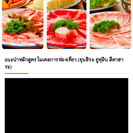
แนะนำหลักสูตรโมเดลการท่องเที่ยว (ยุนฮิระ ยูฟุอิน สึคาฮา
ระ)