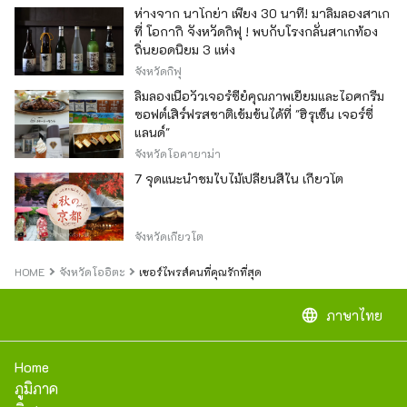
ห่างจาก นาโกย่า เพียง 30 นาที! มาลิ้มลองสาเก
ที่ โอกากิ จังหวัดกิฟุ ! พบกับโรงกลั่นสาเกท้อง
ถิ่นยอดนิยม 3 แห่ง
จังหวัดกิฟุ
ลิ้มลองเนื้อวัวเจอร์ซีย์คุณภาพเยี่ยมและไอศกรีม
ซอฟต์เสิร์ฟรสชาติเข้มข้นได้ที่ "ฮิรุเซ็น เจอร์ซี่
แลนด์"
จังหวัดโอคายาม่า
7 จุดแนะนำชมใบไม้เปลี่ยนสีใน เกียวโต
จังหวัดเกียวโต
HOME
จังหวัดโออิตะ
เซอร์ไพรส์คนที่คุณรักที่สุด
language
ภาษาไทย
Home
ภูมิภาค