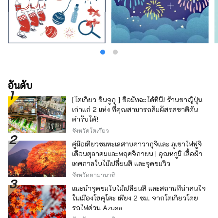
อันดับ
[โตเกียว ชินจูกุ ] ซื้อมัทฉะได้ที่นี่! ร้านชาญี่ปุ่น
เก่าแก่ 2 แห่ง ที่คุณสามารถสัมผัสรสชาติต้น
ตำรับได้!
จังหวัดโตเกียว
คู่มือเที่ยวชมทะเลสาบคาวากุจิและ ภูเขาไฟฟูจิ
เดือนตุลาคมและพฤศจิกายน | อุณหภูมิ เสื้อผ้า
เทศกาลใบไม้เปลี่ยนสี และจุดชมวิว
จังหวัดยามานาชิ
แนะนำจุดชมใบไม้เปลี่ยนสี และสถานที่น่าสนใจ
ในเมืองโฮคุโตะ เพียง 2 ชม. จากโตเกียวโดย
รถไฟด่วน Azusa