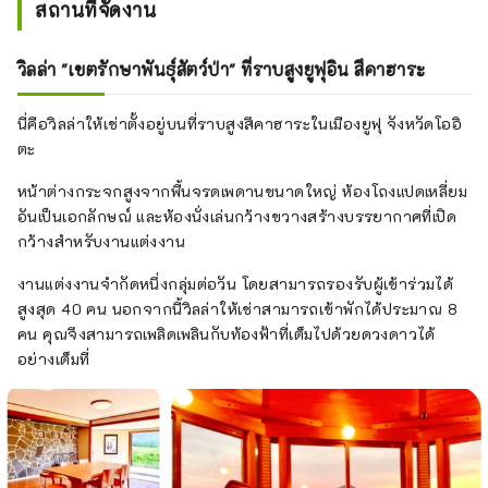
สถานที่จัดงาน
มุ่งเน้นไปที่ 4 ประเด็นในอุตสาหกรรมการท่อง
เที่ยว ได้แก่ "การพัฒนาทรัพยากรมนุษย์ด้านการ
วิลล่า "เขตรักษาพันธุ์สัตว์ป่า" ที่ราบสูงยูฟุอิน สึคาฮาระ
ท่องเที่ยว" "การค้นพบวัสดุการท่องเที่ยวและการ
รวบรวมข้อมูล" และ " การเผยแพร่ข้อมูลและการ
นี่คือวิลล่าให้เช่าตั้งอยู่บนที่ราบสูงสึคาฮาระในเมืองยูฟุ จังหวัดโออิ
ส่งเสริม" เพื่อแก้ปัญหา "การปรับปรุงสภาพ
ตะ
แวดล้อมการรับ" เรากำลังพัฒนาโครงการต่างๆ
ทั่วประเทศตามมาตรการเฉพาะ
หน้าต่างกระจกสูงจากพื้นจรดเพดานขนาดใหญ่ ห้องโถงแปดเหลี่ยม
อันเป็นเอกลักษณ์ และห้องนั่งเล่นกว้างขวางสร้างบรรยากาศที่เปิด
กว้างสำหรับงานแต่งงาน
งานแต่งงานจำกัดหนึ่งกลุ่มต่อวัน โดยสามารถรองรับผู้เข้าร่วมได้
สูงสุด 40 คน นอกจากนี้วิลล่าให้เช่าสามารถเข้าพักได้ประมาณ 8
คน คุณจึงสามารถเพลิดเพลินกับท้องฟ้าที่เต็มไปด้วยดวงดาวได้
อย่างเต็มที่