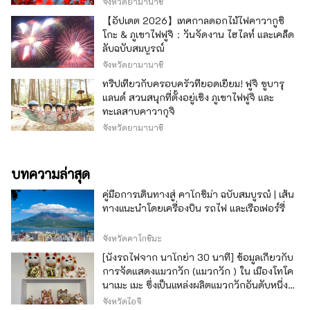
จังหวัดยามานาชิ
【อัปเดต 2026】เทศกาลดอกไม้ไฟคาวากูชิ
โกะ & ภูเขาไฟฟูจิ：วันจัดงาน ไฮไลท์ และเคล็ด
ลับฉบับสมบูรณ์
จังหวัดยามานาชิ
ทริปเที่ยวกับครอบครัวที่ยอดเยี่ยม! ฟูจิ ซูบารุ
แลนด์ สวนสนุกที่ตั้งอยู่เชิง ภูเขาไฟฟูจิ และ
ทะเลสาบคาวากุจิ
จังหวัดยามานาชิ
บทความล่าสุด
คู่มือการเดินทางสู่ คาโกชิม่า ฉบับสมบูรณ์ | เส้น
ทางแนะนำโดยเครื่องบิน รถไฟ และเรือเฟอร์รี่
จังหวัดคาโกชิมะ
[นั่งรถไฟจาก นาโกย่า 30 นาที] ข้อมูลเกี่ยวกับ
การจัดแสดงแมวกวัก (แมวกวัก ) ใน เมืองโทโค
นาเมะ เมะ ซึ่งเป็นแหล่งผลิตแมวกวักอันดับหนึ่ง
ของญี่ปุ่น
จังหวัดไอจิ