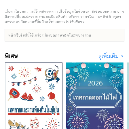
ที่มาเยือนญี่ปุ่น) ต่อมาในเดือนกรกฎาคม พ.ศ.
2566 ได้มีการจัดระเบียบใหม่และเปลี่ยนชื่อเป็น
เนื้อหาในบทความนี้อ้างอิงจากการเก็บข้อมูลในช่วงเวลาที่เขียนบทความ อาจ
General Incorporated Association "Inbound
มีการเปลี่ยนแปลงของรายละเอียดสินค้า บริการ ราคาในภายหลังได้ กรุณา
National Promotion Council" และมุ่งเน้นไปที่ 4
ตรวจสอบกับสถานที่นั้นอีกครั้งก่อนการไปใช้บริการ
ประเด็นในอุตสาหกรรมการท่องเที่ยว ได้แก่ "การ
พัฒนาทรัพยากรมนุษย์ด้านการท่องเที่ยว" "การ
หน้าเว็บไซต์นี้ใช้เครื่องมือแปลภาษาอัตโนมัติบางส่วน
ค้นพบวัสดุการท่องเที่ยวและการรวบรวมข้อมูล"
และ " การเผยแพร่ข้อมูลและการส่งเสริม" เพื่อแก้
ปัญหา "การปรับปรุงสภาพแวดล้อมการรับ" เรา
พิเศษ
ดูเพิ่มเติม
กำลังพัฒนาโครงการต่างๆทั่วประเทศตาม
มาตรการเฉพาะ