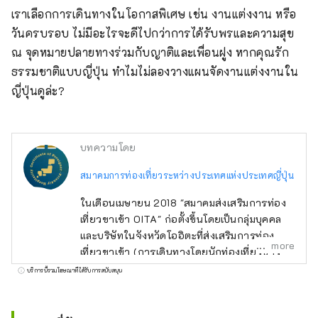
เราเลือกการเดินทางในโอกาสพิเศษ เช่น งานแต่งงาน หรือ
วันครบรอบ ไม่มีอะไรจะดีไปกว่าการได้รับพรและความสุข 
ณ จุดหมายปลายทางร่วมกับญาติและเพื่อนฝูง หากคุณรัก
ธรรมชาติแบบญี่ปุ่น ทำไมไม่ลองวางแผนจัดงานแต่งงานใน
ญี่ปุ่นดูล่ะ?
บทความโดย
สมาคมการท่องเที่ยวระหว่างประเทศแห่งประเทศญี่ปุ่น
ในเดือนเมษายน 2018 "สมาคมส่งเสริมการท่อง
เที่ยวขาเข้า OITA" ก่อตั้งขึ้นโดยเป็นกลุ่มบุคคล
และบริษัทในจังหวัดโออิตะที่ส่งเสริมการท่อง
more
เที่ยวขาเข้า (การเดินทางโดยนักท่องเที่ยวชาว
ต่างชาติที่มาเยือนญี่ปุ่น) ต่อมาในเดือนกรกฎาคม
บริการนี้รวมโฆษณาที่ได้รับการสนับสนุน
พ.ศ. 2566 ได้มีการจัดระเบียบใหม่และเปลี่ยนชื่อ
เป็น General Incorporated Association
"Inbound National Promotion Council" และ