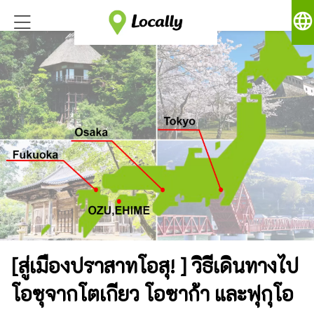
language
[สู่เมืองปราสาทโอสุ! ] วิธีเดินทางไป
โอซุจากโตเกียว โอซาก้า และฟุกุโอ