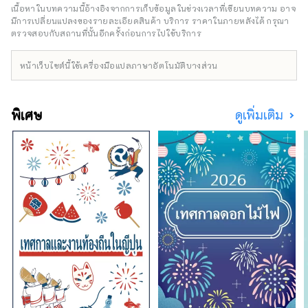
ศอกซึ่งเป็นที่มาของชื่อแม่น้ำนั้นไหลวนไปรอบๆ
เนื้อหาในบทความนี้อ้างอิงจากการเก็บข้อมูลในช่วงเวลาที่เขียนบทความ อาจ
เมือง นำพรมากมายมาสู่ธรรมชาติ ประวัติศาสตร์
มีการเปลี่ยนแปลงของรายละเอียดสินค้า บริการ ราคาในภายหลังได้ กรุณา
วัฒนธรรม และ อาหารพื้นเมือง ซากของ
ตรวจสอบกับสถานที่นั้นอีกครั้งก่อนการไปใช้บริการ
ประวัติศาสตร์อันรุ่งเรืองของเมืองในฐานะเมือง
ปราสาทโอซุในสมัยเอโดะยังคงอยู่ริมฝั่งแม่น้ำฮิจิ
หน้าเว็บไซต์นี้ใช้เครื่องมือแปลภาษาอัตโนมัติบางส่วน
กาวะ
พิเศษ
ดูเพิ่มเติม