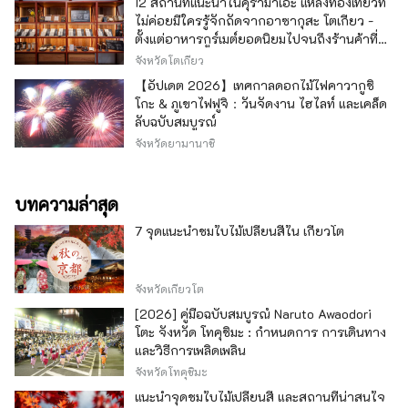
12 สถานที่แนะนำในคุรามาเอะ แหล่งท่องเที่ยวที่
ไม่ค่อยมีใครรู้จักถัดจากอาซากุสะ โตเกียว -
ตั้งแต่อาหารกูร์เมต์ยอดนิยมไปจนถึงร้านค้าที่มี
เอกลักษณ์ -
จังหวัดโตเกียว
【อัปเดต 2026】เทศกาลดอกไม้ไฟคาวากูชิ
โกะ & ภูเขาไฟฟูจิ：วันจัดงาน ไฮไลท์ และเคล็ด
ลับฉบับสมบูรณ์
จังหวัดยามานาชิ
บทความล่าสุด
7 จุดแนะนำชมใบไม้เปลี่ยนสีใน เกียวโต
จังหวัดเกียวโต
[2026] คู่มือฉบับสมบูรณ์ Naruto Awaodori
โตะ จังหวัด โทคุชิมะ : กำหนดการ การเดินทาง
และวิธีการเพลิดเพลิน
จังหวัดโทคุชิมะ
แนะนำจุดชมใบไม้เปลี่ยนสี และสถานที่น่าสนใจ