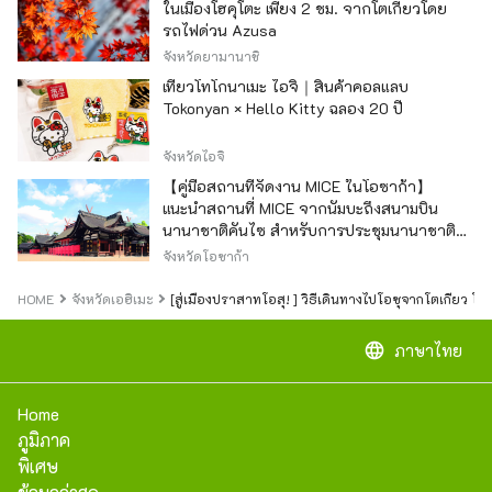
ในเมืองโฮคุโตะ เพียง 2 ชม. จากโตเกียวโดย
รถไฟด่วน Azusa
จังหวัดยามานาชิ
เที่ยวโทโกนาเมะ ไอจิ｜สินค้าคอลแลบ
Tokonyan × Hello Kitty ฉลอง 20 ปี
จังหวัดไอจิ
【คู่มือสถานที่จัดงาน MICE ในโอซาก้า】
แนะนำสถานที่ MICE จากนัมบะถึงสนามบิน
นานาชาติคันไซ สำหรับการประชุมนานาชาติ
และกิจกรรมองค์กร
จังหวัดโอซาก้า
HOME
จังหวัดเอฮิเมะ
[สู่เมืองปราสาทโอสุ! ] วิธีเดินทางไปโอซุจากโตเกียว โอ
language
ภาษาไทย
Home
ภูมิภาค
พิเศษ