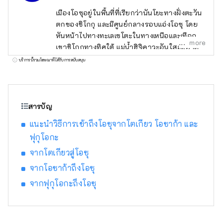
เมืองโอซุอยู่ในพื้นที่ที่เรียกว่านันโยะทางฝั่งตะวัน
ตกของชิโกกุ และมีศูนย์กลางรอบแอ่งโอซุ โดย
หันหน้าไปทางทะเลเซโตะในทางเหนือและเทือก
more
เขาชิโกกุทางทิศใต้ แม่น้ำฮิจิคาวะอันใสสะอาด
ไหลผ่านใจกลางเมือง และแม่น้ำซึ่งว่ากันว่าโค้ง
บริการนี้รวมโฆษณาที่ได้รับการสนับสนุน
เป็นรูปศอกซึ่งเป็นที่มาของชื่อแม่น้ำนั้นไหลวนไป
รอบๆ เมือง นำพรมากมายมาสู่ธรรมชาติ
ประวัติศาสตร์ วัฒนธรรม และ อาหารพื้นเมือง
ซากของประวัติศาสตร์อันรุ่งเรืองของเมืองใน
สารบัญ
ฐานะเมืองปราสาทโอซุในสมัยเอโดะยังคงอยู่ริม
แนะนำวิธีการเข้าถึงโอซุจากโตเกียว โอซาก้า และ
ฝั่งแม่น้ำฮิจิกาวะ
ฟุกุโอกะ
จากโตเกียวสู่โอซุ
จากโอซาก้าถึงโอซุ
จากฟุกุโอกะถึงโอซุ