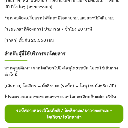
[เส้นทาง] สถานีโตเกียว → สถานีโอคายามะ (ชินคันเซ็น) → สถานี
JR อิโยโอซุ (สายธรรมดา)
*คุณจะต้องเปลี่ยนรถไฟที่สถานีโอคายามะและสถานีมัตสึยามะ
[ระยะเวลาที่ต้องการ] ประมาณ 7 ชั่วโมง 20 นาที
[ราคา] เริ่มต้น 23,360 เยน
สำหรับผู้ที่ใช้บริการรถโดยสาร
หากคุณเดินทางจากโตเกียวไปยังโอซุโดยรถบัส โปรดใช้เส้นทาง
ต่อไปนี้
[เส้นทาง] โตเกียว → มัตสึยามะ (รถบัส) → โอซุ (รถบัสหรือ JR)
โปรดตรวจสอบราคาและตารางเวลาโดยละเอียดกับแต่ละบริษัท
รถบัสทางหลวงอิโยเท็ตสึ / มัตสึยามะ/ยาวาตะฮามะ -
โตเกียว/โยโกฮาม่า