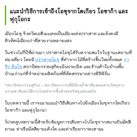
แนะนำวิธีการเข้าถึงโอซุจากโตเกียว โอซาก้า และ
ฟุกุโอกะ
เมืองโอซุ จังหวัดเอฮิเมะเคยเป็นเมืองแห่งปราสาท และยังคงมี
ทิวทัศน์เมืองเก่าที่สวยงามหลายแห่ง
ในช่วงไม่กี่ปีที่ผ่านมา ปราสาทโอซุได้รับความสนใจในฐานะสถานที่
ท่องเที่ยว โดยมี
ปราสาทโอซุ
ที่ทำจากไม้ที่สร้างขึ้นใหม่ทั้งหมด
กา
ริว ซันโซ
สถาปัตยกรรมสุกิยะอันประณีต และร้านค้าในบ้านพื้น
บ้านเก่าแก่ที่จำหน่ายผลิตภัณฑ์ที่คัดสรรมาอย่างพิถีพิถัน
*สถาปัตยกรรมสุกิยะ ~ สถาปัตยกรรมที่มีห้องน้ำชาที่ผสมผสานวัสดุจาก
ธรรมชาติและใช้ประโยชน์จากพื้นผิวของวัสดุแต่ละชนิด
ในบทความนี้ เราจะมาแนะนำวิธีเดินทางไปยังเมืองโอซุจากโตเกียว
โอซาก้า และฟุกุโอกะ!
โปรดดูบทความนี้สำหรับข้อมูลการเดินทางไปโอซุจากสนามบินมัตสึ
ยามะ ท่าเรือมัตสึยามะคังโค และท่าเรือยาวาตะฮามะ