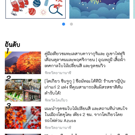
อันดับ
คู่มือเที่ยวชมทะเลสาบคาวากุจิและ ภูเขาไฟฟูจิ
เดือนตุลาคมและพฤศจิกายน | อุณหภูมิ เสื้อผ้า
เทศกาลใบไม้เปลี่ยนสี และจุดชมวิว
จังหวัดยามานาชิ
[โตเกียว ชินจูกุ ] ซื้อมัทฉะได้ที่นี่! ร้านชาญี่ปุ่น
เก่าแก่ 2 แห่ง ที่คุณสามารถสัมผัสรสชาติต้น
ตำรับได้!
จังหวัดโตเกียว
แนะนำจุดชมใบไม้เปลี่ยนสี และสถานที่น่าสนใจ
ในเมืองโฮคุโตะ เพียง 2 ชม. จากโตเกียวโดย
รถไฟด่วน Azusa
จังหวัดยามานาชิ