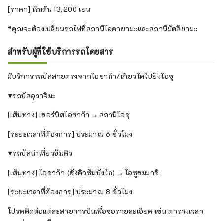
[ราคา] เริ่มต้น 13,200 เยน
*คุณจะต้องเปลี่ยนรถไฟที่สถานีโอคายามะและสถานีมัตสึยามะ
สำหรับผู้ที่ใช้บริการรถโดยสาร
มีบริการรถบัสสายตรงจากโอซาก้า/เกียวโตไปยังโอซุ
▼รถบัสอุวาจิมะ
[เส้นทาง] เฮอร์บิสโอซาก้า → สถานีโอซุ
[ระยะเวลาที่ต้องการ] ประมาณ 6 ชั่วโมง
▼รถบัสนำเที่ยวฮันคิว
[เส้นทาง] โอซาก้า (ฮังคิวซันบังไก) → โอซูฮมมาชิ
[ระยะเวลาที่ต้องการ] ประมาณ 8 ชั่วโมง
โปรดติดต่อแต่ละสายการบินเพื่อขอรายละเอียด เช่น ตารางเวลา