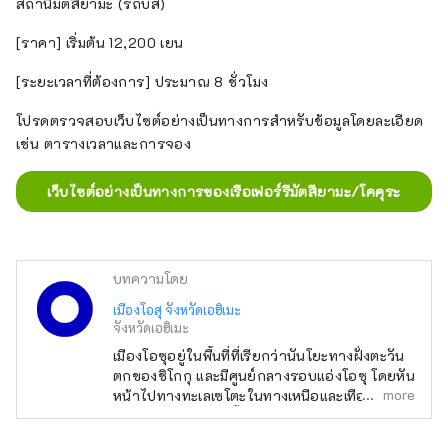
สถานีมัตสึยามะ (รถบัส)
[ราคา] เริ่มต้น 12,200 เยน
[ระยะเวลาที่ต้องการ] ประมาณ 8 ชั่วโมง
โปรดตรวจสอบเว็บไซต์อย่างเป็นทางการสำหรับข้อมูลโดยละเอียด
เช่น ตารางเวลาและการจอง
เว็บไซต์อย่างเป็นทางการของเรือเฟอร์รีมัตสึยามะ/โคคุระ
บทความโดย
เมืองโอสุ จังหวัดเอฮิเมะ
จังหวัดเอฮิเมะ
เมืองโอซุอยู่ในพื้นที่ที่เรียกว่านันโยะทางฝั่งตะวัน
ตกของชิโกกุ และมีศูนย์กลางรอบแอ่งโอซุ โดยหัน
more
หน้าไปทางทะเลเซโตะในทางเหนือและเทือกเขา
ชิโกกุทางทิศใต้ แม่น้ำฮิจิคาวะอันใสสะอาดไหล
ผ่านใจกลางเมือง และแม่น้ำซึ่งว่ากันว่าโค้งเป็นรูป