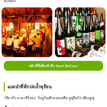
ล่วงหน้า
คลิกที่นี่เพื่อเข้าถึง Kami Balloon
แนะนำที่พักบ่อน้ำพุร้อน
"เรียวกัง ยามาชิโรยะ" ในยูโนะฮิระออนเซ็น ยูฟุอินโจ เมืองยูฟุ