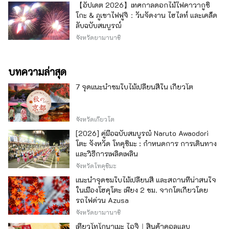
【อัปเดต 2026】เทศกาลดอกไม้ไฟคาวากูชิ
โกะ & ภูเขาไฟฟูจิ：วันจัดงาน ไฮไลท์ และเคล็ด
ลับฉบับสมบูรณ์
จังหวัดยามานาชิ
บทความล่าสุด
7 จุดแนะนำชมใบไม้เปลี่ยนสีใน เกียวโต
จังหวัดเกียวโต
[2026] คู่มือฉบับสมบูรณ์ Naruto Awaodori
โตะ จังหวัด โทคุชิมะ : กำหนดการ การเดินทาง
และวิธีการเพลิดเพลิน
จังหวัดโทคุชิมะ
แนะนำจุดชมใบไม้เปลี่ยนสี และสถานที่น่าสนใจ
ในเมืองโฮคุโตะ เพียง 2 ชม. จากโตเกียวโดย
รถไฟด่วน Azusa
จังหวัดยามานาชิ
เที่ยวโทโกนาเมะ ไอจิ｜สินค้าคอลแลบ