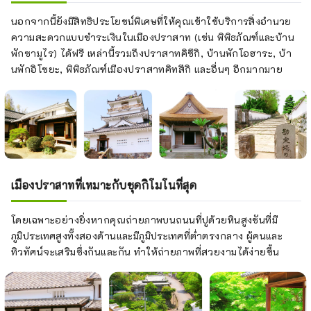
นอกจากนี้ยังมีสิทธิประโยชน์พิเศษที่ให้คุณเข้าใช้บริการสิ่งอำนวย
ความสะดวกแบบชำระเงินในเมืองปราสาท (เช่น พิพิธภัณฑ์และบ้าน
พักซามูไร) ได้ฟรี เหล่านี้รวมถึงปราสาทคิซึกิ, บ้านพักโอฮาระ, บ้า
นพักอิโซยะ, พิพิธภัณฑ์เมืองปราสาทคิทสึกิ และอื่นๆ อีกมากมาย
เมืองปราสาทที่เหมาะกับชุดกิโมโนที่สุด
โดยเฉพาะอย่างยิ่งหากคุณถ่ายภาพบนถนนที่ปูด้วยหินสูงชันที่มี
ภูมิประเทศสูงทั้งสองด้านและมีภูมิประเทศที่ต่ำตรงกลาง ผู้คนและ
ทิวทัศน์จะเสริมซึ่งกันและกัน ทำให้ถ่ายภาพที่สวยงามได้ง่ายขึ้น