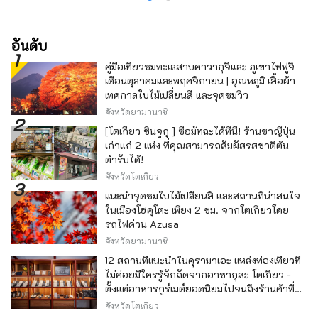
อันดับ
คู่มือเที่ยวชมทะเลสาบคาวากุจิและ ภูเขาไฟฟูจิ
เดือนตุลาคมและพฤศจิกายน | อุณหภูมิ เสื้อผ้า
เทศกาลใบไม้เปลี่ยนสี และจุดชมวิว
จังหวัดยามานาชิ
[โตเกียว ชินจูกุ ] ซื้อมัทฉะได้ที่นี่! ร้านชาญี่ปุ่น
เก่าแก่ 2 แห่ง ที่คุณสามารถสัมผัสรสชาติต้น
ตำรับได้!
จังหวัดโตเกียว
แนะนำจุดชมใบไม้เปลี่ยนสี และสถานที่น่าสนใจ
ในเมืองโฮคุโตะ เพียง 2 ชม. จากโตเกียวโดย
รถไฟด่วน Azusa
จังหวัดยามานาชิ
12 สถานที่แนะนำในคุรามาเอะ แหล่งท่องเที่ยวที่
ไม่ค่อยมีใครรู้จักถัดจากอาซากุสะ โตเกียว -
ตั้งแต่อาหารกูร์เมต์ยอดนิยมไปจนถึงร้านค้าที่มี
เอกลักษณ์ -
จังหวัดโตเกียว