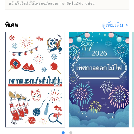
พัฒนาทรัพยากรมนุษย์ด้านการท่องเที่ยว" "การ
หน้าเว็บไซต์นี้ใช้เครื่องมือแปลภาษาอัตโนมัติบางส่วน
ค้นพบวัสดุการท่องเที่ยวและการรวบรวมข้อมูล"
และ " การเผยแพร่ข้อมูลและการส่งเสริม" เพื่อแก้
ปัญหา "การปรับปรุงสภาพแวดล้อมการรับ" เรา
พิเศษ
ดูเพิ่มเติม
กำลังพัฒนาโครงการต่างๆทั่วประเทศตาม
มาตรการเฉพาะ