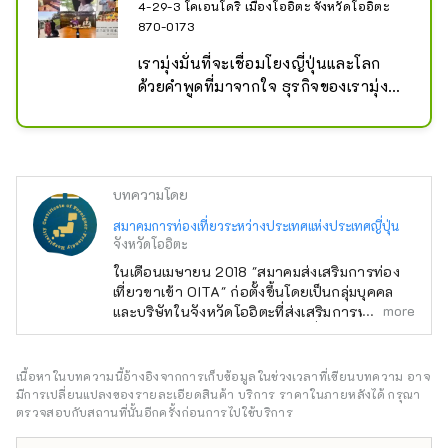
4-29-3 โคเอนโดริ เมืองโออิตะ จังหวัดโออิตะ
870-0173
เรามุ่งมั่นที่จะเชื่อมโยงญี่ปุ่นและโลก
ด้วยคำพูดที่มาจากใจ ธุรกิจของเรามุ่ง
เน้นไปที่การแปล/ล่าม การศึกษาภาษา 
และมัคคุเทศก์ ในขณะที่ดำเนินการทุก
งานด้วยความจริงใจ เราให้ความสำคัญ
กับ "โอกาสครั้งหนึ่งในชีวิต" เสมอ และ
บทความโดย
พยายามอย่างเต็มที่เพื่อสนับสนุนลูกค้า
ของเราตามความต้องการของพวกเขา 
สมาคมการท่องเที่ยวระหว่างประเทศแห่งประเทศญี่ปุ่น
จังหวัดโออิตะ
โดยเฉพาะอย่างยิ่ง เราจัดการการ
วางแผน การสร้าง การจัดการ และการ
ในเดือนเมษายน 2018 "สมาคมส่งเสริมการท่อง
เที่ยวขาเข้า OITA" ก่อตั้งขึ้นโดยเป็นกลุ่มบุคคล
ดำเนินการทัวร์ส่วนตัว การทัศนศึกษา 
more
และบริษัทในจังหวัดโออิตะที่ส่งเสริมการท่องเที่ยว
และทัวร์แลกเปลี่ยนอุตสาหกรรม
ขาเข้า (การเดินทางโดยนักท่องเที่ยวชาวต่างชาติ
ที่มาเยือนญี่ปุ่น) ต่อมาในเดือนกรกฎาคม พ.ศ.
2566 ได้มีการจัดระเบียบใหม่และเปลี่ยนชื่อเป็น
เนื้อหาในบทความนี้อ้างอิงจากการเก็บข้อมูลในช่วงเวลาที่เขียนบทความ อาจ
General Incorporated Association "Inbound
มีการเปลี่ยนแปลงของรายละเอียดสินค้า บริการ ราคาในภายหลังได้ กรุณา
National Promotion Council" และมุ่งเน้นไปที่ 4
ตรวจสอบกับสถานที่นั้นอีกครั้งก่อนการไปใช้บริการ
ประเด็นในอุตสาหกรรมการท่องเที่ยว ได้แก่ "การ