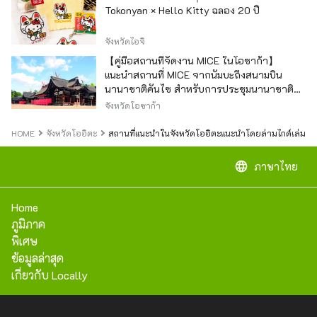
Tokonyan × Hello Kitty ฉลอง 20 ปี
จังหวัดไอจิ
【คู่มือสถานที่จัดงาน MICE ในโอซาก้า】
แนะนำสถานที่ MICE จากนัมบะถึงสนามบิน
นานาชาติคันไซ สำหรับการประชุมนานาชาติ
และกิจกรรมองค์กร
จังหวัดโอซาก้า
HOME
จังหวัดโออิตะ
สถานที่แนะนำในจังหวัดโออิตะแนะนำโดยล่ามไกด์เล่ม 1
language
ภาษาไทย
Home
ภูมิภาค
พิเศษ
ข้อมูลล่าสุด
เกี่ยวกับ Locally