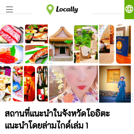
language
สถานที่แนะนำในจังหวัดโออิตะ
แนะนำโดยล่ามไกด์เล่ม 1