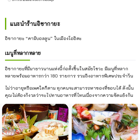
พ.ศ. 2566 ได้มีการจัดระเบียบใหม่และเปลี่ยนชื่อ
เป็น General Incorporated Association
"Inbound National Promotion Council" และ
แนะนำร้านอิซากายะ
มุ่งเน้นไปที่ 4 ประเด็นในอุตสาหกรรมการท่อง
เที่ยว ได้แก่ "การพัฒนาทรัพยากรมนุษย์ด้านการ
อิซากายะ “คามิบอลลูน” ในเมืองโออิตะ
ท่องเที่ยว" "การค้นพบวัสดุการท่องเที่ยวและการ
รวบรวมข้อมูล" และ " การเผยแพร่ข้อมูลและการ
เมนูที่หลากหลาย
ส่งเสริม" เพื่อแก้ปัญหา "การปรับปรุงสภาพ
แวดล้อมการรับ" เรากำลังพัฒนาโครงการต่างๆ
อิซากายะที่มีมายาวนานแห่งนี้ก่อตั้งขึ้นในสมัยโชวะ มีเมนูที่หลาก
ทั่วประเทศตามมาตรการเฉพาะ
หลายพร้อมอาหารกว่า 180 รายการ รวมถึงอาหารพิเศษประจำวัน
ไม่ว่าอายุหรือเพศใดก็ตาม ทุกคนจะสามารถหาของที่ชอบได้ ดังนั้น
คุณไม่ต้องกังวลว่าจะไปทานอาหารที่ไหนเนื่องจากความขัดแย้งกัน