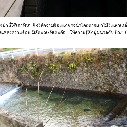
วน่าที่ใช้เตาฟืน'' ซึ่งให้ความร้อนแก่ซาวน่าโดยการเผาไม้ในเตาเหล็
นแหล่งความร้อน มีลักษณะพิเศษคือ ``ให้ความรู้สึกนุ่มนวลกับ ผิว.'' เ