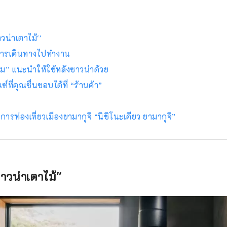
าวน่าเตาไม้''
บการเดินทางไปทำงาน
ื่ม'' แนะนำให้ใช้หลังซาวน่าด้วย
์ที่คุณชื่นชอบได้ที่ “ร้านค้า”
ลการท่องเที่ยวเมืองยามากุจิ “นิชิโนะเคียว ยามากุจิ”
ซาวน่าเตาไม้''