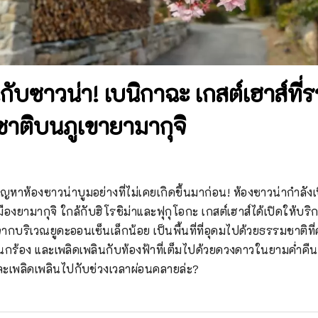
กับซาวน่า! เบนิกาฉะ เกสต์เฮาส์ที
าติบนภูเขายามากุจิ
ัญหาห้องซาวน่าบูมอย่างที่ไม่เคยเกิดขึ้นมาก่อน! ห้องซาวน่ากำลัง
ืองยามากุจิ ใกล้กับฮิโรชิม่าและฟุกุโอกะ เกสต์เฮาส์ได้เปิดให้บร
างจากบริเวณยูดะออนเซ็นเล็กน้อย เป็นพื้นที่ที่อุดมไปด้วยธรรมชาติท
กร้อง และเพลิดเพลินกับท้องฟ้าที่เต็มไปด้วยดวงดาวในยามค่ำคืน 
ะเพลิดเพลินไปกับช่วงเวลาผ่อนคลายล่ะ?