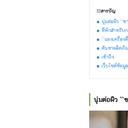
สารบัญ
นุ่มต่อผิว ``ซ
ที่พักสำหรั
``แผงเครื่องด
ค้นหาผลิตภัณฑ
เข้าถึง
เว็บไซต์ข้อมู
นุ่มต่อผิว ``