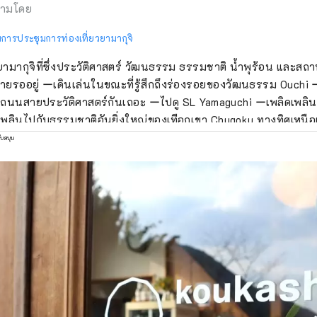
ามโดย
ารประชุมการท่องเที่ยวยามากุจิ
ยามากุจิที่ซึ่งประวัติศาสตร์ วัฒนธรรม ธรรมชาติ น้ำพุร้อน และสถานท
ยรออยู่ ーเดินเล่นในขณะที่รู้สึกถึงร่องรอยของวัฒนธรรม Ouchi ー
 ถนนสายประวัติศาสตร์กันเถอะ ーไปดู SL Yamaguchi ーเพลิดเพลิน
เพลินไปกับธรรมชาติอันยิ่งใหญ่ของเทือกเขา Chugoku ทางทิศเหนื
d Sea ทางทิศใต้ เมื่อคุณเยี่ยมชมสถานที่ที่คุณถูกดึงดูด เห็น รู้สึก แล
ับสนุน
วยามากุจิที่ใช้เวลาได้ตามต้องการกันเถอะ