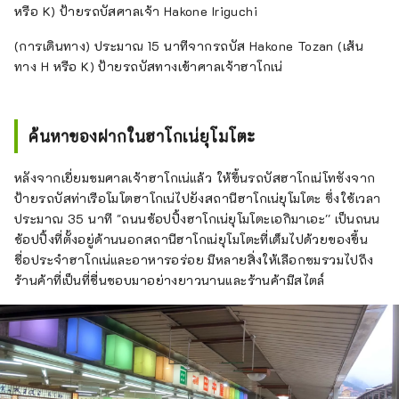
หรือ K) ป้ายรถบัสศาลเจ้า Hakone Iriguchi
(การเดินทาง) ประมาณ 15 นาทีจากรถบัส Hakone Tozan (เส้น
ทาง H หรือ K) ป้ายรถบัสทางเข้าศาลเจ้าฮาโกเน่
ค้นหาของฝากในฮาโกเน่ยุโมโตะ
หลังจากเยี่ยมชมศาลเจ้าฮาโกเน่แล้ว ให้ขึ้นรถบัสฮาโกเน่โทซังจาก
ป้ายรถบัสท่าเรือโมโตฮาโกเน่ไปยังสถานีฮาโกเน่ยุโมโตะ ซึ่งใช้เวลา
ประมาณ 35 นาที "ถนนช้อปปิ้งฮาโกเน่ยุโมโตะเอกิมาเอะ'' เป็นถนน
ช้อปปิ้งที่ตั้งอยู่ด้านนอกสถานีฮาโกเน่ยุโมโตะที่เต็มไปด้วยของขึ้น
ชื่อประจำฮาโกเน่และอาหารอร่อย มีหลายสิ่งให้เลือกชมรวมไปถึง
ร้านค้าที่เป็นที่ชื่นชอบมาอย่างยาวนานและร้านค้ามีสไตล์