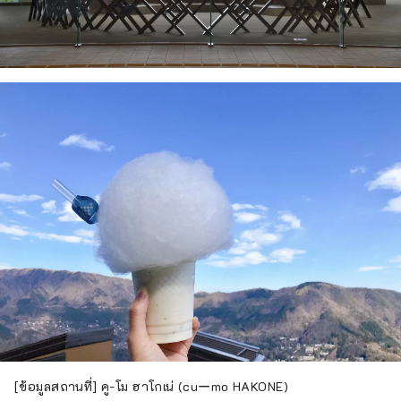
[ข้อมูลสถานที่] คู-โม ฮาโกเน่ (cuーmo HAKONE)