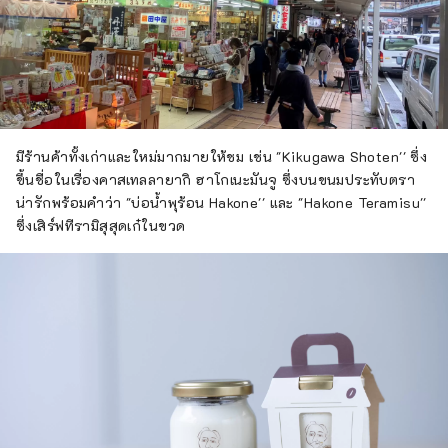
มีร้านค้าทั้งเก่าและใหม่มากมายให้ชม เช่น "Kikugawa Shoten'' ซึ่ง
ขึ้นชื่อในเรื่องคาสเทลลายากิ ฮาโกเนะมันจู ซึ่งบนขนมประทับตรา
น่ารักพร้อมคำว่า "บ่อน้ำพุร้อน Hakone'' และ "Hakone Teramisu''
ซึ่งเสิร์ฟทีรามิสุสุดเก๋ในขวด