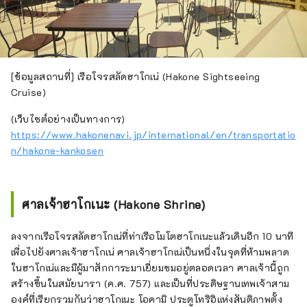
[ข้อมูลสถานที่] เรือโจรสลัดฮาโกเน่ (Hakone Sightseeing
Cruise)
(เว็บไซต์อย่างเป็นทางการ)
https://www.hakonenavi.jp/international/en/transportatio
n/hakone-kankosen
ศาลเจ้าฮาโกเนะ (Hakone Shrine)
ลงจากเรือโจรสลัดฮาโกเน่ที่ท่าเรือโมโตฮาโกเนะแล้วเดินอีก 10 นาที
เพื่อไปยังศาลเจ้าฮาโกเน่ ศาลเจ้าฮาโกเน่เป็นหนึ่งในจุดที่ห้ามพลาด
ในฮาโกเน่และมีผู้มาสักการะมาเยี่ยมชมอยู่ตลอดเวลา ศาลเจ้านี้ถูก
สร้างขึ้นในสมัยนารา (ค.ศ. 757) และเป็นที่ประดิษฐานเทพเจ้าสาม
องค์ที่เรียกรวมกันว่าฮาโกเนะ โอคามิ ประตูโทริอิแห่งสันติภาพตั้ง