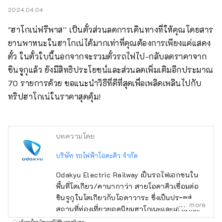
2024.04.04
"ฮาโกเน่ฟรีพาส'' เป็นตั๋วส่วนลดการเดินทางที่ให้คุณโดยสาร
ยานพาหนะในฮาโกเน่ได้มากเท่าที่คุณต้องการเพียงแค่แสดง
ตั๋ว ในตั๋วใบนี้นอกจากจะรวมตั๋วรถไฟไป-กลับลดราคาจาก
ชินจูกุแล้ว ยังมีสิทธิประโยชน์และส่วนลดเพิ่มเติมอีกประมาณ 
70 รายการด้วย ขอแนะนำวิธีที่ดีที่สุดเพื่อเพลิดเพลินไปกับ
ทริปฮาโกเน่ในราคาสุดคุ้ม!
บทความโดย
บริษัท รถไฟฟ้าโอดะคิว จำกัด
Odakyu Electric Railway เป็นรถไฟเอกชนใน
พื้นที่โตเกียว/คานากาว่า สายโอดาคิวเชื่อมต่อ
ชินจูกุในโตเกียวกับโอดาวาระ ซึ่งเป็นประตูสู่
more
สถานที่ท่องเที่ยวยอดนิยมฮาโกเนะและเอโนชิมะ
เราจะให้ข้อมูลการท่องเที่ยวแก่คุณตลอดสายและ
บริการนี้รวมโฆษณาที่ได้รับการสนับสนุน