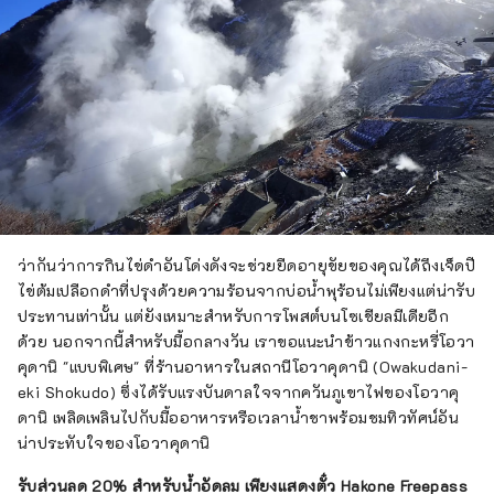
ว่ากันว่าการกินไข่ดำอันโด่งดังจะช่วยยืดอายุขัยของคุณได้ถึงเจ็ดปี
ไข่ต้มเปลือกดำที่ปรุงด้วยความร้อนจากบ่อน้ำพุร้อนไม่เพียงแต่น่ารับ
ประทานเท่านั้น แต่ยังเหมาะสำหรับการโพสต์บนโซเชียลมีเดียอีก
ด้วย นอกจากนี้สำหรับมื้อกลางวัน เราขอแนะนำข้าวแกงกะหรี่โอวา
คุดานิ "แบบพิเศษ" ที่ร้านอาหารในสถานีโอวาคุดานิ (Owakudani-
eki Shokudo) ซึ่งได้รับแรงบันดาลใจจากควันภูเขาไฟของโอวาคุ
ดานิ เพลิดเพลินไปกับมื้ออาหารหรือเวลาน้ำชาพร้อมชมทิวทัศน์อัน
น่าประทับใจของโอวาคุดานิ
รับส่วนลด 20% สำหรับน้ำอัดลม เพียงแสดงตั๋ว Hakone Freepass