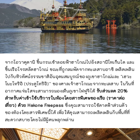
จากโอวาคุดานิ ขึ้นกระเช้าลอยฟ้าฮาโกเน่ไปยังสถานีโทเก็นได และ
ขึ้นเรือโจรสลัดฮาโกเน่ ขณะที่ถูกลมพัดจากทะเลสาบอาชิ เพลิดเพลิน
ไปกับทิวทัศน์ธรรมชาติอันอุดมสมบูรณ์ของภูเขาฮาโกเน่และ "เฮวะ
โนะโทริอิ (ประตูโทริอิ)'' ของศาลเจ้าฮาโกเนะจากทะเลสาบ ในวันที่
อากาศแจ่มใสจะสามารถมองเห็นภูเขาไฟฟูจิได้
รับส่วนลด 20%
สำหรับค่าเข้าใช้บริการในห้องโดยสารพิเศษของเรือ (ราคาต่อ
เที่ยว) ด้วย Hakone Freepass
ซึ่งคุณสามารถใช้ดาดฟ้าส่วนตัว
ของห้องโดยสารพิเศษนี้ได้ เพื่อให้คุณสามารถเพลิดเพลินกับพื้นที่ที่
สะดวกสบายโดยไม่มีผู้คนพลุกพล่าน