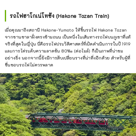
รถไฟฮาโกเน่โทซัง (Hakone Tozan Train)
เมื่อคุณมาถึงสถานี Hakone-Yumoto ให้ขึ้นรถไฟ Hakone Tozan
จากชานชาลาฝั่งตรงข้ามถนน เป็นหนึ่งในเส้นทางรถไฟบนภูเขาที่แท้
จริงที่สุดในญี่ปุ่น นี่คือรถไฟประวัติศาสตร์ที่เปิดดำเนินการในปี 1919
และการไต่ระดับความลาดชัน 80‰ (ต่อไมล์) ก็เป็นภาพที่น่าชม
อย่างยิ่ง นอกจากนี้ยังมีการสับเปลี่ยนรางที่น่าทึ่งอีกด้วย สำหรับผู้ที่
ชื่นชอบรถไฟไม่ควรพลาด