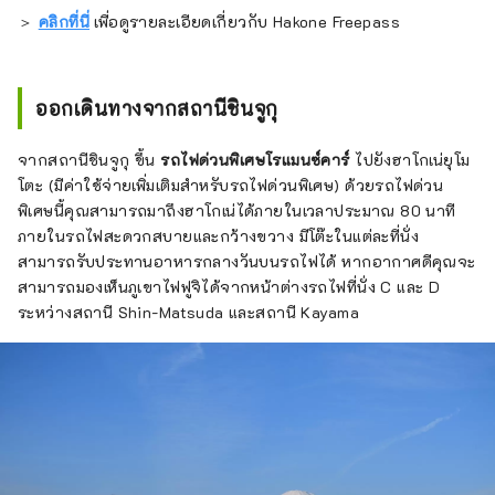
＞
คลิกที่นี่
เพื่อดูรายละเอียดเกี่ยวกับ Hakone Freepass
ออกเดินทางจากสถานีชินจูกุ
จากสถานีชินจูกุ ขึ้น
รถไฟด่วนพิเศษโรแมนซ์คาร์
ไปยังฮาโกเน่ยุโม
โตะ (มีค่าใช้จ่ายเพิ่มเติมสำหรับรถไฟด่วนพิเศษ) ด้วยรถไฟด่วน
พิเศษนี้คุณสามารถมาถึงฮาโกเน่ได้ภายในเวลาประมาณ 80 นาที
ภายในรถไฟสะดวกสบายและกว้างขวาง มีโต๊ะในแต่ละที่นั่ง
สามารถรับประทานอาหารกลางวันบนรถไฟได้ หากอากาศดีคุณจะ
สามารถมองเห็นภูเขาไฟฟูจิได้จากหน้าต่างรถไฟที่นั่ง C และ D
ระหว่างสถานี Shin-Matsuda และสถานี Kayama