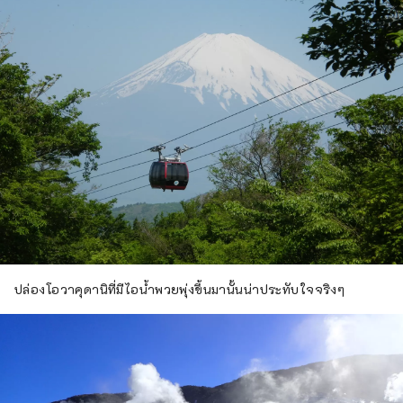
ปล่องโอวาคุดานิที่มีไอน้ำพวยพุ่งขึ้นมานั้นน่าประทับใจจริงๆ