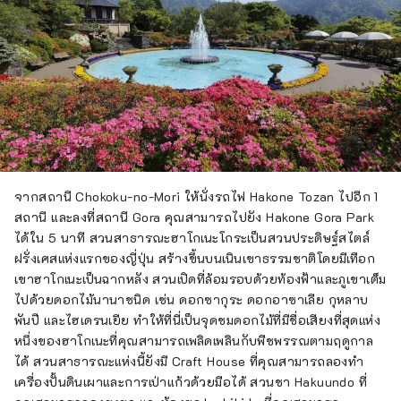
จากสถานี Chokoku-no-Mori ให้นั่งรถไฟ Hakone Tozan ไปอีก 1
สถานี และลงที่สถานี Gora คุณสามารถไปยัง Hakone Gora Park
ได้ใน 5 นาที สวนสาธารณะฮาโกเนะโกระเป็นสวนประดิษฐ์สไตล์
ฝรั่งเศสแห่งแรกของญี่ปุ่น สร้างขึ้นบนเนินเขาธรรมชาติโดยมีเทือก
เขาฮาโกเนะเป็นฉากหลัง สวนเปิดที่ล้อมรอบด้วยท้องฟ้าและภูเขาเต็ม
ไปด้วยดอกไม้นานาชนิด เช่น ดอกซากุระ ดอกอาซาเลีย กุหลาบ
พันปี และไฮเดรนเยีย ทำให้ที่นี่เป็นจุดชมดอกไม้ที่มีชื่อเสียงที่สุดแห่ง
หนึ่งของฮาโกเนะที่คุณสามารถเพลิดเพลินกับพืชพรรณตามฤดูกาล
ได้ สวนสาธารณะแห่งนี้ยังมี Craft House ที่คุณสามารถลองทำ
เครื่องปั้นดินเผาและการเป่าแก้วด้วยมือได้ สวนชา Hakuundo ที่