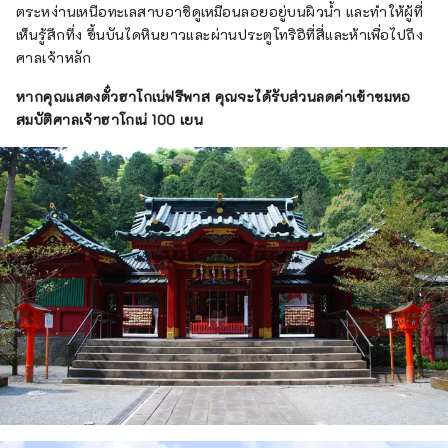
ตระหง่านเหนือทะเลสาบอาชิดูเหมือนลอยอยู่บนผิวน้ำ และทำให้ผู้ที่
เห็นรู้สึกทึ่ง ขึ้นบันไดหินยาวและผ่านประตูโทริอิที่สี่และห้าเพื่อไปถึง
ศาลเจ้าหลัก
หากคุณแสดงตั๋วฮาโกเน่ฟรีพาส คุณจะได้รับส่วนลดค่าเข้าชมหอ
สมบัติศาลเจ้าฮาโกเน่ 100 เยน