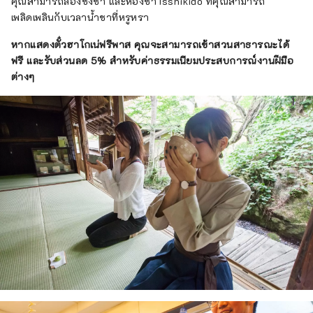
คุณสามารถลองชงชา และห้องชา Isshikido ที่คุณสามารถ
เพลิดเพลินกับเวลาน้ำชาที่หรูหรา
หากแสดงตั๋วฮาโกเน่ฟรีพาส คุณจะสามารถเข้าสวนสาธารณะได้
ฟรี และรับส่วนลด 5% สำหรับค่าธรรมเนียมประสบการณ์งานฝีมือ
ต่างๆ