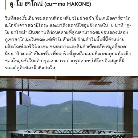
คู-โม ฮาโกเน่ (cuーmo HAKONE)
วันที่สองเริ่มเที่ยวชมสถานที่ท่องเที่ยวในช่วงเช้า ขึ้นเคเบิลคาร์ฮาโก
เน่โทซังจากสถานีโกระ และมาถึงสถานีโซอุนซังภายใน 10 นาที "คู-
โม ฮาโกเน่" เป็นสถานที่ผ่อนคลายที่คุณสามารถชมขอบของปล่อง
ภูเขาฮาโกเนะในขณะแช่เท้าไปด้วยได้ ร้านค้าในพื้นที่นี้จำหน่าย
ผลิตภัณฑ์ออริจินัล เช่น ขนมหวานและสินค้าเบ็ดเตล็ด สมูทตี้ยอด
นิยม "นิวเบลล์" เป็นเครื่องดื่มน่ารักที่ดูเหมือนเมฆที่ลอยอยู่บนท้องฟ้า
ของโซอุนซังในแก้ว คุณสามารถถ่ายรูปสวยๆได้โดยถือสมูทตี้นิ
วเบลล์คู่กับท้องฟ้าที่แจ่มใส