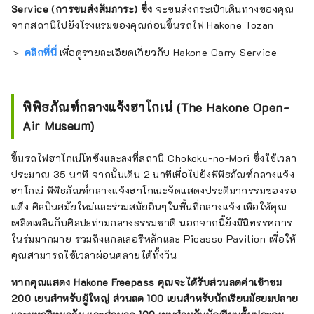
Service (การขนส่งสัมภาระ) ซึ่ง
จะขนส่งกระเป๋าเดินทางของคุณ
จากสถานีไปยังโรงแรมของคุณก่อนขึ้นรถไฟ Hakone Tozan
＞
คลิกที่นี่
เพื่อดูรายละเอียดเกี่ยวกับ Hakone Carry Service
พิพิธภัณฑ์กลางแจ้งฮาโกเน่ (The Hakone Open-
Air Museum)
ขึ้นรถไฟฮาโกเน่โทซังและลงที่สถานี Chokoku-no-Mori ซึ่งใช้เวลา
ประมาณ 35 นาที จากนั้นเดิน 2 นาทีเพื่อไปยังพิพิธภัณฑ์กลางแจ้ง
ฮาโกเน่ พิพิธภัณฑ์กลางแจ้งฮาโกเนะจัดแสดงประติมากรรมของรอ
แด็ง ศิลปินสมัยใหม่และร่วมสมัยอื่นๆในพื้นที่กลางแจ้ง เพื่อให้คุณ
เพลิดเพลินกับศิลปะท่ามกลางธรรมชาติ นอกจากนี้ยังมีนิทรรศการ
ในร่มมากมาย รวมถึงแกลเลอรีหลักและ Picasso Pavilion เพื่อให้
คุณสามารถใช้เวลาผ่อนคลายได้ทั้งวัน
หากคุณแสดง Hakone Freepass คุณจะได้รับส่วนลดค่าเข้าชม
200 เยนสำหรับผู้ใหญ่ ส่วนลด 100 เยนสำหรับนักเรียนมัธยมปลาย