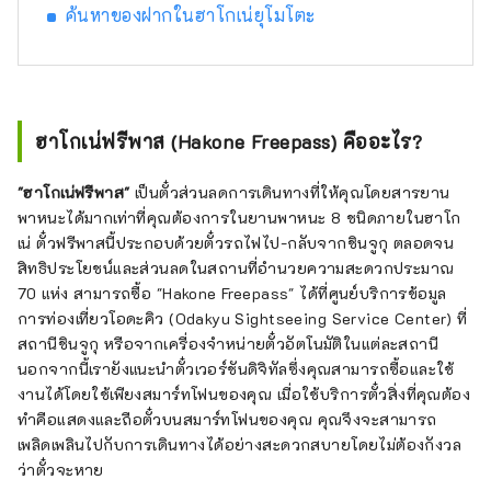
ค้นหาของฝากในฮาโกเน่ยุโมโตะ
ฮาโกเน่ฟรีพาส (Hakone Freepass) คืออะไร?
"ฮาโกเน่ฟรีพาส"
เป็นตั๋วส่วนลดการเดินทางที่ให้คุณโดยสารยาน
พาหนะได้มากเท่าที่คุณต้องการในยานพาหนะ 8 ชนิดภายในฮาโก
เน่ ตั๋วฟรีพาสนี้ประกอบด้วยตั๋วรถไฟไป-กลับจากชินจูกุ ตลอดจน
สิทธิประโยชน์และส่วนลดในสถานที่อำนวยความสะดวกประมาณ
70 แห่ง สามารถซื้อ "Hakone Freepass" ได้ที่ศูนย์บริการข้อมูล
การท่องเที่ยวโอดะคิว (Odakyu Sightseeing Service Center) ที่
สถานีชินจูกุ หรือจากเครื่องจำหน่ายตั๋วอัตโนมัติในแต่ละสถานี
นอกจากนี้เรายังแนะนำตั๋วเวอร์ชันดิจิทัลซึ่งคุณสามารถซื้อและใช้
งานได้โดยใช้เพียงสมาร์ทโฟนของคุณ เมื่อใช้บริการตั๋วสิ่งที่คุณต้อง
ทำคือแสดงและถือตั๋วบนสมาร์ทโฟนของคุณ คุณจึงจะสามารถ
เพลิดเพลินไปกับการเดินทางได้อย่างสะดวกสบายโดยไม่ต้องกังวล
ว่าตั๋วจะหาย